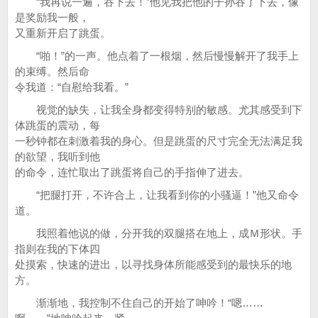
“我再说一遍，吞下去！”他见我把他的子孙吞了下去，像
是奖励我一般，
又重新开启了跳蛋。
“啪！”的一声。他点着了一根烟，然后慢慢解开了我手上
的束缚。然后命
令我道：“自慰给我看。”
视觉的缺失，让我全身都变得特别的敏感。尤其感受到下
体跳蛋的震动，每
一秒钟都在刺激着我的身心。但是跳蛋的尺寸完全无法满足我
的欲望，我听到他
的命令，连忙取出了跳蛋将自己的手指伸了进去。
“把腿打开，不许合上，让我看到你的小骚逼！”他又命令
道。
我照着他说的做，分开我的双腿搭在地上，成Ｍ形状。手
指则在我的下体四
处摸索，快速的进出，以寻找身体所能感受到的最快乐的地
方。
渐渐地，我控制不住自己的开始了呻吟！“嗯……