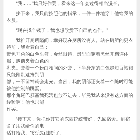
“我……”我只好作罢，看来这一年会过得相当漫长。
接下来，我只能按照他的指示，一件一件地穿上他给我的
衣服。
“现在找个镜子，我也想欣赏下自己的杰作。”
我推开厕所隔间，幸好现在厕所没有人。站在厕所的更衣
镜前，我看着自己：
带兔耳朵的白色头箍，金丝眼镜、最里面穿着黑丝开档连体
服，胸前夹着白色的
乳夹。套着一个粉白相间的外套，下半身穿的白色超短百褶裙
只能刚刚遮掩到阴
部，一不留神就会走光。当然，我的阴部还夹着一个随时可能
被他控制的跳蛋。
那个兔尾巴肛塞我死活也放不进去，毕竟我从来没有这方面的
经验啊！他也只能
作罢。
“接下来，你把你其它的东西统统带好，先回宿舍。到宿
舍了用我给你的电
话打给我。”说完就挂断了。