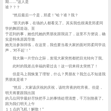
期……”这人是
谁？？？
“然后最后一个是，郑柔！”哈？谁？我？
“那天的事，在场的人都看见了。其实我也很满意郑柔同
学的舞蹈造诣。至
于迟到的事，她也托她的男朋友跟我说了，这里不方便说，确
实是特殊原因导致
她无法参加排练，在这里，我也要当着大家的面对郑柔同学说
声，‘对不起’！”
我大脑一片空白之际，发现大家突然都把目光转向了我。
此时的我差点幸福的晕过去！这一切来得太突然了！
但是马上我恢复了理智，什么？男朋友？我怎么不知道我
男朋友是谁？
“然后，大家该庆祝的庆祝，该吃宵夜的吃宵夜。但是，
明天将要跟我出国
的几位同学最好尽快把手上的事情处理清楚，千万别熬夜了。
因为我们明天上午
１１点的飞机！解散！”