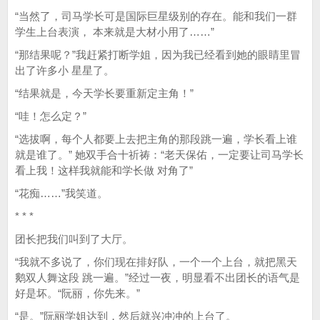
“当然了，司马学长可是国际巨星级别的存在。能和我们一群
学生上台表演， 本来就是大材小用了……”
“那结果呢？”我赶紧打断学姐，因为我已经看到她的眼睛里冒
出了许多小 星星了。
“结果就是，今天学长要重新定主角！”
“哇！怎么定？”
“选拔啊，每个人都要上去把主角的那段跳一遍，学长看上谁
就是谁了。” 她双手合十祈祷：“老天保佑，一定要让司马学长
看上我！这样我就能和学长做 对角了”
“花痴……”我笑道。
* * *
团长把我们叫到了大厅。
“我就不多说了，你们现在排好队，一个一个上台，就把黑天
鹅双人舞这段 跳一遍。”经过一夜，明显看不出团长的语气是
好是坏。“阮丽，你先来。”
“是。”阮丽学姐达到，然后就兴冲冲的上台了。