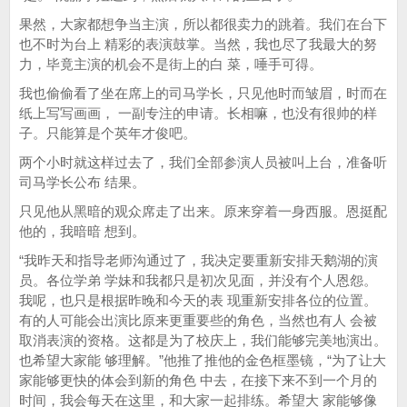
果然，大家都想争当主演，所以都很卖力的跳着。我们在台下
也不时为台上 精彩的表演鼓掌。当然，我也尽了我最大的努
力，毕竟主演的机会不是街上的白 菜，唾手可得。
我也偷偷看了坐在席上的司马学长，只见他时而皱眉，时而在
纸上写写画画， 一副专注的申请。长相嘛，也没有很帅的样
子。只能算是个英年才俊吧。
两个小时就这样过去了，我们全部参演人员被叫上台，准备听
司马学长公布 结果。
只见他从黑暗的观众席走了出来。原来穿着一身西服。恩挺配
他的，我暗暗 想到。
“我昨天和指导老师沟通过了，我决定要重新安排天鹅湖的演
员。各位学弟 学妹和我都只是初次见面，并没有个人恩怨。
我呢，也只是根据昨晚和今天的表 现重新安排各位的位置。
有的人可能会出演比原来更重要些的角色，当然也有人 会被
取消表演的资格。这都是为了校庆上，我们能够完美地演出。
也希望大家能 够理解。”他推了推他的金色框墨镜，“为了让大
家能够更快的体会到新的角色 中去，在接下来不到一个月的
时间，我会每天在这里，和大家一起排练。希望大 家能够像