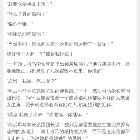
“就要求要换女主角！”
“什么？真的假的！”
“骗你干嘛。”
“那团长能答应他？”
“当然不能，所以两人第一次见面就大吵了一架呢！”
我好奇心大起：“仔细跟我说说！”
“一开始，司马学长就是指出孙若瑜的几个地方跳的不行，就
要她改正，结 果改了几次都改不过来。你懂的”
“恩恩，我懂。然后呢？”
“然后司马学长就叫旁边的伴舞跳了一下，然后司马学长就问
团长说，为什 么连会指派一个连基础动作都做不好的人来当
女主角。团长就说孙若瑜有她对天 鹅湖独到的见解。”
“噗嗤”我笑了出来，“你继续，你继续。”
“然后司马学长就跟团长说，独到见解是要建立在能完成原有
动作的基础上， 加上自己的感情去演绎，而不是连走路都不
会走的人，你说她爬是她独到的见解！”