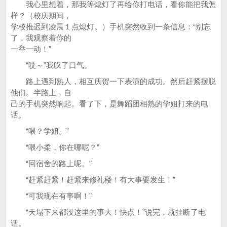
我心里想着，那我等熄灯了再给你打电话，看你能把我怎
样？（校庆期间，
学校推迟到凌晨１点熄灯。）手机突然收到一条信息：“别忘
了，我观察着你的
一举一动！”
“哎～”我叹了口气。
路上遇到熟人，相互庆贺一下表演的成功。然后赶紧摆脱
他们。半路上，自
己的手机突然响起。看了下，是舞蹈团相熟的学姐打来的电
话。
“喂？学姐。”
“喂小柔，你在哪呢？”
“回宿舍的路上呢。”
“赶紧赶紧！赶紧来修礼楼！有大事要发生！”
“可我现在有事啊！”
“天塌下来都没这里的事大！快点！”说完，就挂断了电
话。