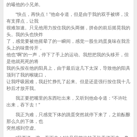
的嘬他的小兄弟。
“快点，再快点！”他命令道，但是由于我的双手被绑，没
有支撑点，让我
很难加速。只见他用力按住我的头两侧，拼命的前后摇晃我的
头。我的头也快炸
了，感觉要被他摇晕了的一瞬间，感觉一股生鸡蛋臭味在我舌
头上的味蕾传开，
他也“啊”的一声，停下了手上的运动。我想把我的头移开，但
是他就死死的将
我的头按在他的阳具上，由于最后这几下太深，导致他的阳具
顶到了我的喉咙口，
让我呼吸困难，我赶忙挣扎了起来。但是还是强行按住我十几
秒后才放开我。
我正要把嘴里的东西吐出来，又听到他命令道：“不许吐
出来，吞下去！”
我正为难，只感觉下体的跳蛋突然就停下来了，之前酝酿
那么久的下体，也
突然感到空虚。