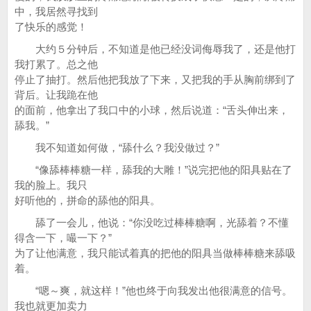
中，我居然寻找到
了快乐的感觉！
大约５分钟后，不知道是他已经没词侮辱我了，还是他打
我打累了。总之他
停止了抽打。然后他把我放了下来，又把我的手从胸前绑到了
背后。让我跪在他
的面前，他拿出了我口中的小球，然后说道：“舌头伸出来，
舔我。”
我不知道如何做，“舔什么？我没做过？”
“像舔棒棒糖一样，舔我的大雕！”说完把他的阳具贴在了
我的脸上。我只
好听他的，拼命的舔他的阳具。
舔了一会儿，他说：“你没吃过棒棒糖啊，光舔着？不懂
得含一下，嘬一下？”
为了让他满意，我只能试着真的把他的阳具当做棒棒糖来舔吸
着。
“嗯～爽，就这样！”他也终于向我发出他很满意的信号。
我也就更加卖力