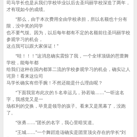
司马学长也是从我们学校毕业以后去圣玛丽学校深造了两年，
才有现如今的成绩。
“那么，由于本次费用全由学校承担，所以名额也十分有
限，没中奖的同学
也不要气馁。因为，以后每年都有不定的名额前往圣玛丽学校
参观学习的机会，
这点我可以跟大家保证！”
“哇！！！”这消息确实震惊了我，一个全球顶级的芭蕾舞
学校，能每年都
给我们这种在国内都算二流的学校参观学习的机会，确实让人
诧异！看来这位司
马学长确实有些手腕！不然还能是什么理由呢？
“下面我宣布此次的５名幸运儿，孙若瑜……”一听这名
字，我感觉又是一
场权利的交换，毕竟是领导的孩子。看来又是黑幕了，没跑
了。
“张勇……”团长的名字，我心里暗笑道。
“王城……”一个舞蹈造诣确实是团里顶尖存在的学长“刘