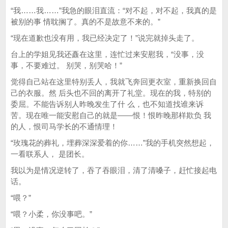
“我……我……”我急的眼泪直流：“对不起，对不起，我真的是
被别的事 情耽搁了。真的不是故意不来的。”
“现在道歉也没有用，我已经决定了！”说完就掉头走了。
台上的学姐见我还矗在这里，连忙过来安慰我，“没事，没
事，不要难过。 别哭，别哭哈！”
觉得自己站在这里特别丢人，我就飞奔回更衣室，重新换回自
己的衣服。然 后头也不回的离开了礼堂。现在的我，特别的
委屈。不能告诉别人昨晚发生了什 么，也不知道找谁来诉
苦。现在唯一能安慰自己的就是——恨！恨昨晚那样欺负 我
的人，恨司马学长的不通情理！
“玫瑰花的葬礼，埋葬深深爱着的你……”我的手机突然想起，
一看联系人， 是团长。
我以为是情况逆转了，吞了吞眼泪，清了清嗓子，赶忙接起电
话。
“喂？”
“喂？小柔，你没事吧。”