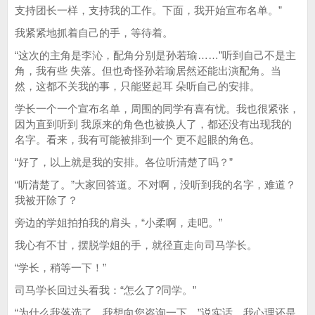
支持团长一样，支持我的工作。下面，我开始宣布名单。”
我紧紧地抓着自己的手，等待着。
“这次的主角是李沁，配角分别是孙若瑜……”听到自己不是主
角，我有些 失落。但也奇怪孙若瑜居然还能出演配角。当
然，这都不关我的事，只能竖起耳 朵听自己的安排。
学长一个一个宣布名单，周围的同学有喜有忧。我也很紧张，
因为直到听到 我原来的角色也被换人了，都还没有出现我的
名字。看来，我有可能被排到一个 更不起眼的角色。
“好了，以上就是我的安排。各位听清楚了吗？”
“听清楚了。”大家回答道。不对啊，没听到我的名字，难道？
我被开除了？
旁边的学姐拍拍我的肩头，“小柔啊，走吧。”
我心有不甘，摆脱学姐的手，就径直走向司马学长。
“学长，稍等一下！”
司马学长回过头看我：“怎么了?同学。”
“为什么我落选了，我想向您咨询一下。”说实话，我心理还是