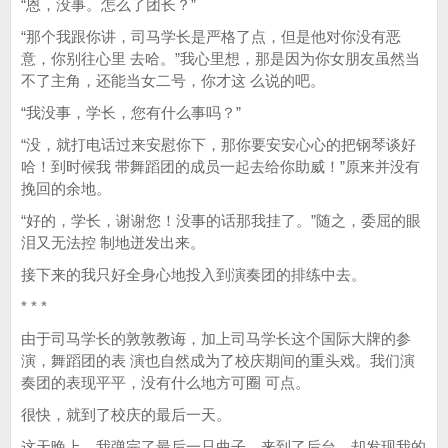
“恩，没事。怎么了团长？”
“那个我跟你讲，司马学长是严格了点，但是他对你没有恶
意，你别往心里 去哈。”我心里想，那是因为你女朋友虽然当
不了主角，还能当女二号，你才这 么说的吧。
“我没事，学长，您有什么事吗？”
“没，就打电话过来安慰你下，那你要安安心心的把钢琴谈好
哈！到时候我 带舞蹈团的成员一起去给你助威！”原来并没有
挽回的余地。
“好的，学长，谢谢您！没事的话那我挂了。”随之，委屈的眼
泪又无法控 制地迸发出来。
接下来的我只好全身心地投入到演奏团的排练中去。
* * *
由于司马学长的敦敦教诲，加上司马学长这个国际大牌的参
演，舞蹈团的表 演也自然成为了校庆期间的重头戏。我们演
奏团的表现平平，没有什么地方可圈 可点。
很快，就到了校庆的最后一天。
这天晚上，我弹完了最后一只曲子，来到了后台。却发现我的