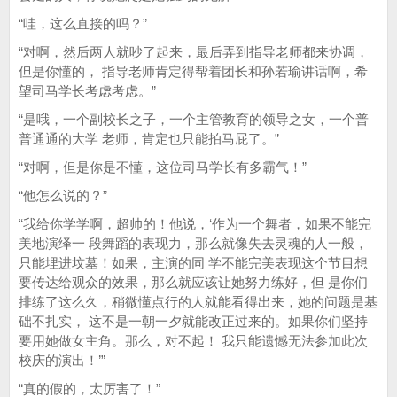
“哇，这么直接的吗？”
“对啊，然后两人就吵了起来，最后弄到指导老师都来协调，
但是你懂的， 指导老师肯定得帮着团长和孙若瑜讲话啊，希
望司马学长考虑考虑。”
“是哦，一个副校长之子，一个主管教育的领导之女，一个普
普通通的大学 老师，肯定也只能拍马屁了。”
“对啊，但是你是不懂，这位司马学长有多霸气！”
“他怎么说的？”
“我给你学学啊，超帅的！他说，‘作为一个舞者，如果不能完
美地演绎一 段舞蹈的表现力，那么就像失去灵魂的人一般，
只能埋进坟墓！如果，主演的同 学不能完美表现这个节目想
要传达给观众的效果，那么就应该让她努力练好，但 是你们
排练了这么久，稍微懂点行的人就能看得出来，她的问题是基
础不扎实， 这不是一朝一夕就能改正过来的。如果你们坚持
要用她做女主角。那么，对不起！ 我只能遗憾无法参加此次
校庆的演出！’”
“真的假的，太厉害了！”