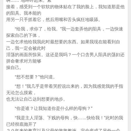
啊……”地呻吟起来。紧
接着，感受到一个软软的物体贴在了我的脸上，我知道那是他
的阳具。我本能的
用另一只手抓着它，然后用嘴和舌头疯狂地吸舔。
“给我，求你了，给我。”我一边套弄他的阳具，一边快速
探索自己的下体，
一边乞求他给我我此时最想要的东西。如果我现在能看到自
己，我一定会被此时
淫荡的画面所惊呆。这还是我吗？一个口含男人阳具的荡妇还
拼命奢求对方能够
操自己。
“想不想要？”他问道。
“想！”我几乎是带着哭腔说出来的，因为我感觉我的手指
无论怎么摸索，
也无法让自己达到想要的地步。
“你是谁？让我知道你是什么样的母狗？”
“我是主人淫荡、下贱的母狗，快……快给我！”此时的我
已经彻底抛开了
２０年来的教育以及父母的敦敦教诲。完全变成了另外一个