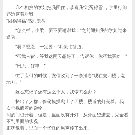
几个相熟的学姐把我围住，恭喜我“沉冤得雪”，字里行间
还透露着对我
“因祸得福”感到羡慕。
“怎么样，小柔。要不要谢谢我！”之前通知我的学姐过来
邀功。
“啊？恩恩，一定要～”我慌忙答道。
“帮我带货，等我这两天想好了，告诉你，你帮我买哈！”
“恩恩，好嘞。”
忙于应付的时候，微信收到了一条消息“现在去四楼，老
地方。”
这么忘记了还有这么个人，我该怎么办？
挤出了人群，偷偷摸摸爬上了四楼。楼道的灯亮着。我上
次全裸躲着的杂物
间的门也开着，但是，里面没有开灯，从外面望进去，完全看
不到里面的状况。
正犹豫着，里面一个怪怪的男声传了出来。