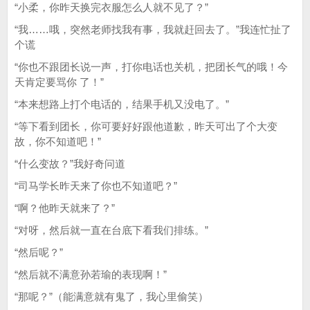
“小柔，你昨天换完衣服怎么人就不见了？”
“我……哦，突然老师找我有事，我就赶回去了。”我连忙扯了
个谎
“你也不跟团长说一声，打你电话也关机，把团长气的哦！今
天肯定要骂你 了！”
“本来想路上打个电话的，结果手机又没电了。”
“等下看到团长，你可要好好跟他道歉，昨天可出了个大变
故，你不知道吧！”
“什么变故？”我好奇问道
“司马学长昨天来了你也不知道吧？”
“啊？他昨天就来了？”
“对呀，然后就一直在台底下看我们排练。”
“然后呢？”
“然后就不满意孙若瑜的表现啊！”
“那呢？”（能满意就有鬼了，我心里偷笑）