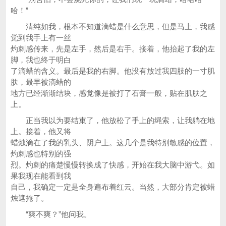
哈！”
清纯如我，根本不知道滴蜡是什么意思，但是马上，我感
觉到我手上有一丝
灼刺感传来，先是左手，然后是右手。接着，他抬起了我的左
脚，我也终于明白
了滴蜡的含义。最后是我的右脚。他没有放过我四肢的一寸肌
肤，最早被滴蜡的
地方已经渐渐结块，感觉像是被打了石膏一般，贴在肌肤之
上。
正当我以为要结束了，他放松了手上的绳索，让我躺在地
上。接着，他又将
蜡烛滴在了我的乳头、阴户上。这几个是我特别敏感的位置，
灼刺感也特别的强
烈。灼刺的痛楚慢慢转换成了快感，开始在我大脑中游弋。如
果我现在能看到我
自己，我确定一定是全身遍布着红云。当然，大部分肯定被蜡
烛遮掩了。
“爽不爽？”他问我。