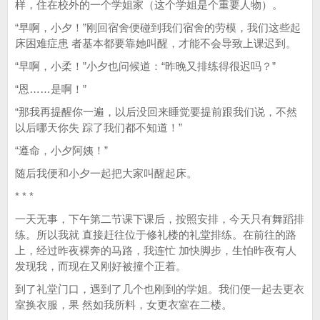
样，住在校外的一个学姐家（这个学姐是个重要人物）。
“早啊，小夕！”刚回宿舍便碰到我们宿舍的劳模，我们这些起
床困难症患 者基本都要靠她叫醒，才能不会导致上课迟到。
“早啊，小柔！”小夕也问候道：“昨晚又排练得很迟吗？”
“恩……是啊！”
“那我再提醒你一遍，以后没回来睡觉要提前跟我们说，不然
以后哪天你失 踪了我们都不知道！”
“遵命，小夕阿姨！”
随后我便和小夕一起把大家叫醒起床。
* * *
一天无事，下午第二节课下课后，按照安排，今天只有舞蹈排
练。所以我就 直接赶往位于修礼楼的礼堂排练。在前往的路
上，经过昨夜裸奔的马路，我连忙 加快脚步，生怕昨夜有人
发现我，而现在又刚好被撞个正着。
到了礼堂门口，遇到了几个也刚到的学姐。我们便一起去更衣
室换衣服，果 然如我所料，女更衣室在二楼。