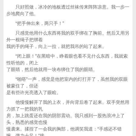
只好照做，冰冷的地板透过丝袜传来阵阵凉意。我一步一
步地爬向了他。
“把手伸出来，两只手！”
只感觉他用什么东西将我的双手绑在了胸前。然后又用另
外一根绳子把绑着
我的手的绳子，向上一拉，就把我吊的站了起来。
“闭上眼！”在黑暗中，睁着眼也看不见什么东西，我就索
性听他的，闭上
了眼睛，然后他就用一块布绑住了我的眼睛。
“啪嗒”一声，感觉是他把室内的灯打开了，虽然我的双眼
被蒙住了，但还
是有些许光亮透入了眼睑。
他慢慢解开了我的上衣，并向背后卷了起来。双手突然用
力抓了一把我的乳
房，加上跳蛋还在我的阴部震动。我只感到一股热浪冲上了
头，熟悉的感觉也慢
慢袭来。揉捏了一会我的胸部，他调笑我道：“手感还不错
嘛，弹力十足！”接