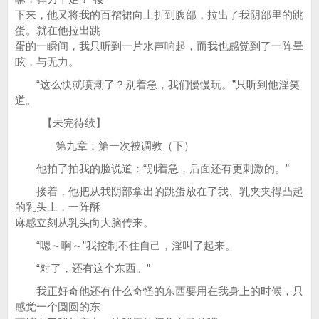
下来，他又将我的百褶裙向上折到腹部，拉出了我阴部里的跳
蛋。就在他拉出跳
蛋的一瞬间，我只听到一片水声响起，而我也感觉到了一阵晕
眩，与无力。
“这么快就喷潮了？别着急，我们慢慢玩。”只听到他淫笑
道。
【未完待续】
第九章：第一次被调教（下）
他拍了拍我的脸说道：“别着急，后面还有更刺激的。”
接着，他把从我阴部拿出的跳蛋放在了我、乳夹夹得凸起
的乳头上，一阵酥
麻感立刻从乳头向大脑传来。
“嗯～啊～”我控制不住自己，淫叫了起来。
“对了，还有这个东西。”
我正好奇他还有什么奇怪的东西要用在我身上的时候，只
感觉一个圆圆的东