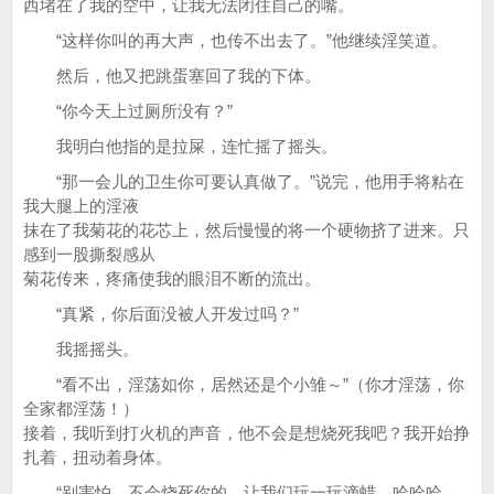
西堵在了我的空中，让我无法闭住自己的嘴。
“这样你叫的再大声，也传不出去了。”他继续淫笑道。
然后，他又把跳蛋塞回了我的下体。
“你今天上过厕所没有？”
我明白他指的是拉屎，连忙摇了摇头。
“那一会儿的卫生你可要认真做了。”说完，他用手将粘在
我大腿上的淫液
抹在了我菊花的花芯上，然后慢慢的将一个硬物挤了进来。只
感到一股撕裂感从
菊花传来，疼痛使我的眼泪不断的流出。
“真紧，你后面没被人开发过吗？”
我摇摇头。
“看不出，淫荡如你，居然还是个小雏～”（你才淫荡，你
全家都淫荡！）
接着，我听到打火机的声音，他不会是想烧死我吧？我开始挣
扎着，扭动着身体。
“别害怕，不会烧死你的，让我们玩一玩滴蜡，哈哈哈