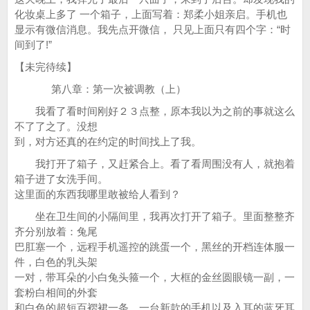
化妆桌上多了 一个箱子，上面写着：郑柔小姐亲启。手机也
显示有微信消息。我先点开微信， 只见上面只有四个字：“时
间到了!”
【未完待续】
第八章：第一次被调教（上）
我看了看时间刚好２３点整，原本我以为之前的事就这么
不了了之了。没想
到，对方还真的在约定的时间找上了我。
我打开了箱子，又赶紧合上。看了看周围没有人，就抱着
箱子进了女洗手间。
这里面的东西我哪里敢被给人看到？
坐在卫生间的小隔间里，我再次打开了箱子。里面整整齐
齐分别放着：兔尾
巴肛塞一个，远程手机遥控的跳蛋一个，黑丝的开档连体服一
件，白色的乳头架
一对，带耳朵的小白兔头箍一个，大框的金丝圆眼镜一副，一
套粉白相间的外套
和白色的超短百褶裙一条，一台新款的手机以及入耳的蓝牙耳