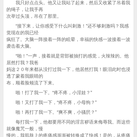
我只好点点头。他又让我站了起来，然后又收紧了吊着我
的绳子，让我手再
次举过头顶，吊在了那里。
“接下来，让你感受下什么叫刺激！”还不够刺激吗？我感
觉现在的我已经
疯狂了。大脑一阵接着一阵的眩晕，幸福的快感一波接着一波
袭击着大脑。
“啪！”一声，接着就是背部被抽打的感觉，火辣辣的。他
居然打我？我爸
妈这２０年来都从没打过我一下，他居然打我！眼泪此时也浸
透了蒙着我眼睛的
布，顺着脸颊流了下来。
啪！打了我一下。“疼不疼，小淫娃？”
啪！又打了我一下，“疼不疼，小母狗？”
啪！再打了我一下。“爽不爽，小骚屄？”
每打我一下，他都要用不同的淫言秽语来侮辱我。而这些
就像魔咒一般，慢
慢的，我肌肤上的疼痛感渐渐被转换成了快感！是的，从疼痛