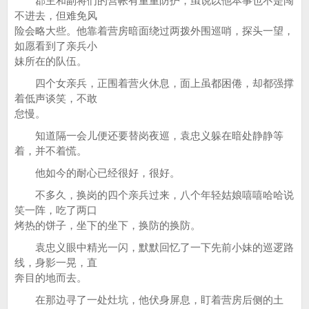
郡主和副将们的营帐有重重防护，虽说以他本事也不是闯
不进去，但难免风
险会略大些。他靠着营房暗面绕过两拨外围巡哨，探头一望，
如愿看到了亲兵小
妹所在的队伍。
四个女亲兵，正围着营火休息，面上虽都困倦，却都强撑
着低声谈笑，不敢
怠慢。
知道隔一会儿便还要替岗夜巡，袁忠义躲在暗处静静等
着，并不着慌。
他如今的耐心已经很好，很好。
不多久，换岗的四个亲兵过来，八个年轻姑娘嘻嘻哈哈说
笑一阵，吃了两口
烤热的饼子，坐下的坐下，换防的换防。
袁忠义眼中精光一闪，默默回忆了一下先前小妹的巡逻路
线，身影一晃，直
奔目的地而去。
在那边寻了一处灶坑，他伏身屏息，盯着营房后侧的土