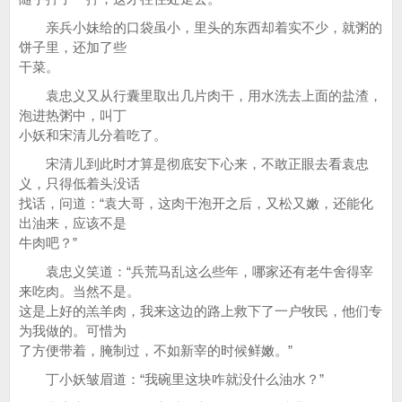
亲兵小妹给的口袋虽小，里头的东西却着实不少，就粥的
饼子里，还加了些
干菜。
袁忠义又从行囊里取出几片肉干，用水洗去上面的盐渣，
泡进热粥中，叫丁
小妖和宋清儿分着吃了。
宋清儿到此时才算是彻底安下心来，不敢正眼去看袁忠
义，只得低着头没话
找话，问道：“袁大哥，这肉干泡开之后，又松又嫩，还能化
出油来，应该不是
牛肉吧？”
袁忠义笑道：“兵荒马乱这么些年，哪家还有老牛舍得宰
来吃肉。当然不是。
这是上好的羔羊肉，我来这边的路上救下了一户牧民，他们专
为我做的。可惜为
了方便带着，腌制过，不如新宰的时候鲜嫩。”
丁小妖皱眉道：“我碗里这块咋就没什么油水？”