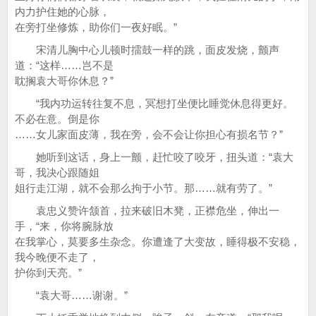
内力护住她的心脉，
在旁打坐修炼，助你们一夜好眠。”
宋清儿胸中心儿顿时擂鼓一样的跳，面皮发烧，颤声
道：“这样……岂不是
耽搁袁大哥你休息？”
“我内功运转往复不息，冥想打坐便比睡觉休息得更好。
不必在意。倒是你
……女儿家面皮薄，我在旁，会不会让你担心有损名节？”
她听到这话，身上一颤，赶忙咬了咬牙，扭头道：“袁大
哥，我决心跟随姐
姐行走江湖，就不会那么拘于小节。那……就有劳了。”
袁忠义赞许颔首，拉来破旧木凳，正襟危坐，伸出一
手，“来，你将腕脉放
在我掌心，莫要多生杂念。你遭逢了大变故，睡得极不安稳，
我今晚便不走了，
护你到天亮。”
“袁大哥……谢谢。”