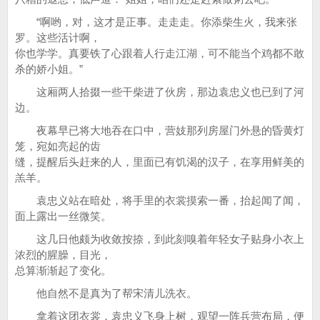
“啊哟，对，这才是正事。走走走。你添柴生火，我来张
罗。这些活计啊，
你也学学。真要铁了心跟着人行走江湖，可不能当个鸡都不敢
杀的娇小姐。”
这厢两人拾掇一些干柴进了伙房，那边袁忠义也已到了河
边。
夜幕早已将大地吞在口中，营妓那列房屋门外悬的昏黄灯
笼，宛如亮起的齿
缝，提醒后头赶来的人，里面已有饥渴的汉子，在享用鲜美的
羔羊。
袁忠义站在暗处，将手里的衣裳摸索一番，抬起闻了闻，
面上露出一丝微笑。
这几日他颇为收敛按捺，到此刻嗅着年轻女子贴身小衣上
浓烈的腥臊，目光，
总算渐渐起了变化。
他自然不是真为了帮宋清儿洗衣。
拿着这团衣裳，袁忠义飞身上树，观望一阵兵营布局，便