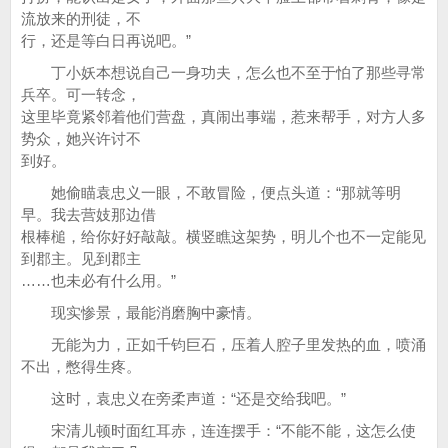
流放来的刑徒，不
行，还是等白日再说吧。”
丁小妖本想说自己一身功夫，怎么也不至于怕了那些寻常
兵卒。可一转念，
这里毕竟紧邻着他们营盘，真闹出事端，惹来帮手，对方人多
势众，她兴许讨不
到好。
她偷瞄袁忠义一眼，不敢冒险，便点头道：“那就等明
早。我去营妓那边借
根棒槌，给你好好敲敲。横竖瞧这架势，明儿个也不一定能见
到郡主。见到郡主
……也未必有什么用。”
现实惨景，最能消磨胸中豪情。
无能为力，正如千钧巨石，压着人腔子里发热的血，喷涌
不出，憋得生疼。
这时，袁忠义在旁柔声道：“还是交给我吧。”
宋清儿顿时面红耳赤，连连摆手：“不能不能，这怎么使