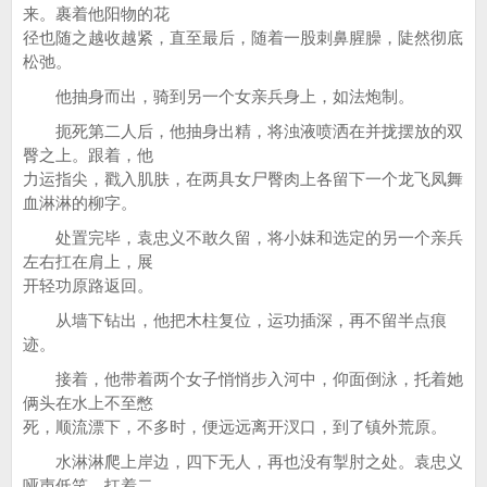
来。裹着他阳物的花
径也随之越收越紧，直至最后，随着一股刺鼻腥臊，陡然彻底
松弛。
他抽身而出，骑到另一个女亲兵身上，如法炮制。
扼死第二人后，他抽身出精，将浊液喷洒在并拢摆放的双
臀之上。跟着，他
力运指尖，戳入肌肤，在两具女尸臀肉上各留下一个龙飞凤舞
血淋淋的柳字。
处置完毕，袁忠义不敢久留，将小妹和选定的另一个亲兵
左右扛在肩上，展
开轻功原路返回。
从墙下钻出，他把木柱复位，运功插深，再不留半点痕
迹。
接着，他带着两个女子悄悄步入河中，仰面倒泳，托着她
俩头在水上不至憋
死，顺流漂下，不多时，便远远离开汊口，到了镇外荒原。
水淋淋爬上岸边，四下无人，再也没有掣肘之处。袁忠义
哑声低笑，扛着二