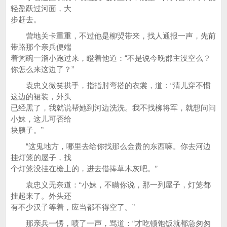
轻盈跃过河面，大
步赶去。
营地关卡重重，不过他是柳焽带来，找人通报一声，先前
带路那个亲兵便端
着粥碗一溜小跑过来，瞪着他道：“不是说今晚郡主没空么？
你怎么来这边了？”
袁忠义微笑拱手，指指肘弯搭的衣裳，道：“清儿穿不惯
这边的裙装，外头
已经黑了，我就说帮她到河边洗洗。我不找柳将军，就想问问
小妹，这儿可否给
块胰子。”
“这鬼地方，哪里去给你找那么金贵的东西嘛。你去河边
挂灯笼的屋子，找
个灯笼没挂在檐上的，进去借捧草木灰吧。”
袁忠义无奈道：“小妹，不瞒你说，那一列屋子，灯笼都
挂起来了。外头还
有不少汉子等着，应当都不得空了。”
那亲兵一愣，啧了一声，骂道：“才吃顿饱饭就都急匆匆