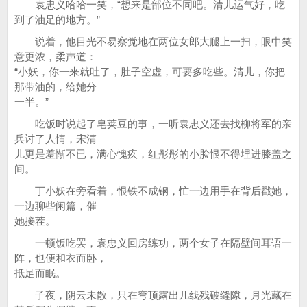
袁忠义哈哈一笑，“想来是部位不同吧。清儿运气好，吃
到了油足的地方。”
说着，他目光不易察觉地在两位女郎大腿上一扫，眼中笑
意更浓，柔声道：
“小妖，你一来就吐了，肚子空虚，可要多吃些。清儿，你把
那带油的，给她分
一半。”
吃饭时说起了皂荚豆的事，一听袁忠义还去找柳将军的亲
兵讨了人情，宋清
儿更是羞惭不已，满心愧疚，红彤彤的小脸恨不得埋进膝盖之
间。
丁小妖在旁看着，恨铁不成钢，忙一边用手在背后戳她，
一边聊些闲篇，催
她接茬。
一顿饭吃罢，袁忠义回房练功，两个女子在隔壁间耳语一
阵，也便和衣而卧，
抵足而眠。
子夜，阴云未散，只在穹顶露出几线残破缝隙，月光藏在