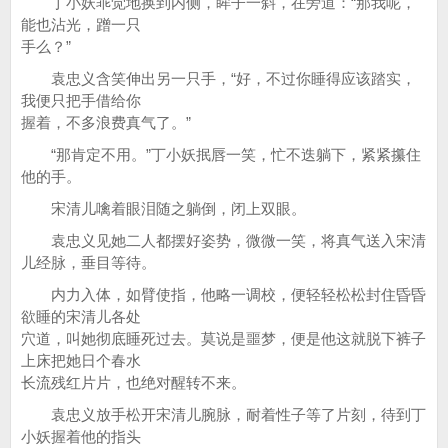
丁小妖乖觉地换到内侧，眸子一斜，在旁道：“那我呢，
能也沾光，蹭一只
手么？”
袁忠义含笑伸出另一只手，“好，不过你睡得应该踏实，
我便只把手借给你
握着，不多浪费真气了。”
“那肯定不用。”丁小妖抿唇一笑，忙不迭躺下，紧紧攥住
他的手。
宋清儿噙着眼泪随之躺倒，闭上双眼。
袁忠义见她二人都摆好姿势，微微一笑，将真气送入宋清
儿经脉，垂目等待。
内力入体，如臂使指，他略一调校，便轻轻松松封住昏昏
欲睡的宋清儿各处
穴道，叫她彻底睡死过去。莫说是噩梦，便是他这就脱下裤子
上床把她日个春水
长流残红片片，也绝对醒转不来。
袁忠义放手松开宋清儿腕脉，耐着性子等了片刻，待到丁
小妖握着他的指头