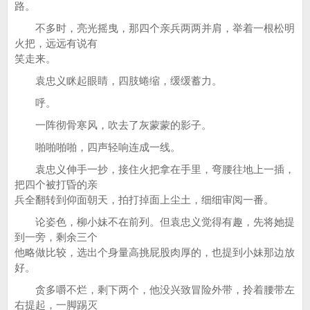
路。
不多时，亮光摇曳，那四个亲兵两两并肩，举着一根松明
火把，远远有说有
笑走来。
袁忠义眯起眼睛，四肢蜷缩，缓缓蓄力。
呼。
一阵彻骨寒风，吹去了灰蒙蒙的影子。
啪啪啪啪，四声轻响连成一线。
袁忠义伸手一抄，接住火把拿在手里，弯腰往地上一插，
把四个被打昏的亲
兵全翻转到仰面朝天，拍打掉面上尘土，细细审阅一番。
论姿色，柳小妹不在前列。但袁忠义觉得有趣，先将她提
到一旁，剩余三个
他略做比较，选出个身量高挑屁股肉厚的，也提到小妹那边放
好。
贪多嚼不烂，剩下两个，他没兴致冒险外带，拎着腰带左
右提起，一脚踢灭