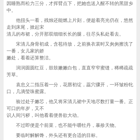
因睡熟而松力三分，才挥臂点下，把她也送入醒不转的黑甜乡
中。
他扭头一看，残烛还能燃上片刻，便趁着亮光仍在，悠然
走到床尾，掀起宋
清儿的布裙，分开那双细细长长的腿，往尽头私处看去。
宋清儿身骨初成，含苞待放，之前换衣裳时又匆匆擦洗了
一番，女儿家的娇
嫩处，看着还算整洁。
润润圆圆红豆，鼓鼓嫩嫩白包，直直窄窄蜜缝，稀稀疏疏
芳草。
袁忠义二指压着一分，花唇初绽，蕊穴骤开，一环皱粉牝
口，几滴莹珠蜜露。
验过处子嫩芯，他又将宋清儿裙中天地尽数打量一番。正
可口的年岁，又不
识人间污秽，叫他看着便兽欲大动。
不过即便是个前菜，也不能牛嚼牡丹，暴殄天物。
要临时解解馋，外头还有更合适的目标。