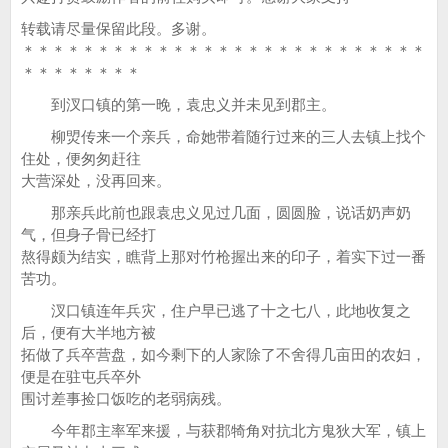
转载请尽量保留此段。多谢。
＊＊＊＊＊＊＊＊＊＊＊＊＊＊＊＊＊＊＊＊＊＊＊＊＊＊＊
＊＊＊＊＊＊＊＊
到汊口镇的第一晚，袁忠义并未见到郡主。
柳焽传来一个亲兵，命她带着随行过来的三人去镇上找个
住处，便匆匆赶往
大营深处，没再回来。
那亲兵此前也跟袁忠义见过几面，圆圆脸，说话奶声奶
气，但身子骨已经打
熬得颇为结实，瞧背上那对竹枪握出来的印子，着实下过一番
苦功。
汊口镇连年兵灾，住户早已逃了十之七八，此地收复之
后，便有大半地方被
拓做了兵卒营盘，如今剩下的人家除了不舍得几亩田的农妇，
便是在驻屯兵卒外
围讨差事捡口饭吃的老弱病残。
今年郡主率军来援，与获郡犄角对抗北方鬼狄大军，镇上