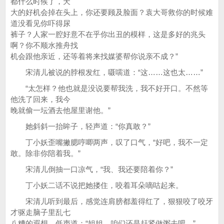
都什么时候了，天
大的好机会掉在头上，你还要顾及脸面？袁大哥救你的时候难
道没看见你吓得尿
裤子？人家一腔好意不在乎你出丑的模样，这是多好的兆头
啊？你不顺水推舟找
机会跟他亲近，还等着将来找媒婆帮你说亲不成？”
宋清儿被说的脖根发红，嗫嚅道：“这……这也太……”
“太怎样？他也就是没说要帮我洗，我不好开口。不然等
他洗了回来，我今
晚就偷一坛酒去他屋里谢他。”
她斜斜一抬眸子，轻声道：“你真敢？”
丁小妖歪嘴撇腮哼唧两声，叹了口气，“好吧，我不一定
敢。除非你陪着我。”
宋清儿倒抽一口凉气，“我、我还要陪着你？”
丁小妖二话不说把她搂住，咬着耳朵嘀咕起来。
宋清儿听到最后，感觉连肩膀都羞得红了，狠狠咬了咬牙
才驱走脑子里乱七
八糟的遐想，低声道：“姐姐，咱们还是赶紧做粥去吧。”