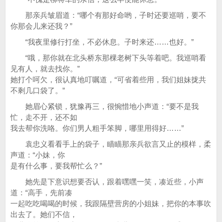
那亲兵皱眉道：“哪个有那好命哟，子时还要巡哨，要不
你那会儿来还我？”
“我夜里修行打坐，不必休息。子时来还……也好。”
“哦，那你就在北头桥东那棵老树下头等着吧。我巡哨看
见有人，就去找你。”
她打个呵欠，很认真地叮嘱道，“可省着些用，我们姐妹拢共
不剩几口袋了。”
她眉心紧锁，犹豫再三，很惋惜地小声道：“要不是我
忙，走不开，还不如
我去帮你洗咯。你们男人粗手笨脚，哪里用得好……”
袁忠义看看手上的袋子，瞄瞄那亲兵欲言又止的模样，柔
声道：“小妹，你
是有什么事，要我帮忙么？”
她先是下意识想要否认，跟着嘿嘿一笑，凑近些，小声
道：“高手，先前凑
一起吃吃喝喝的时候，我跟隔壁营房的小姐妹，把你的本事吹
出去了。她们不信，