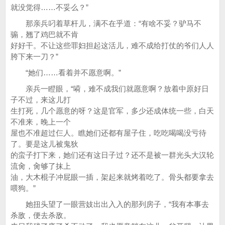
就没觉得……不妥么？”
那亲兵叼着草杆儿，满不在乎道：“有啥不妥？驴马不
骟，翘了鸡巴就不肯
好好干。不让这些罪妇担起这活儿，难不成给打仗的爷们人人
胯下来一刀？”
“她们……看着并不愿意啊。”
亲兵一瞪眼，“嗬，难不成我们就愿意啊？放着中原好日
子不过，来这儿打
生打死，几个愿意的呀？这是官军，多少还成体统一些，白天
不准来，晚上一个
屋也不准超过仨人。瞧她们还都有屋子住，吃吃喝喝没亏待
了。要是这儿被鬼狄
的蛮子打下来，她们还有这日子过？还不是被一群光头大汉轮
流肏，肏够了抹上
油，大木棍子冲屁眼一插，架起来就烤着吃了。骨头都要拿去
喂狗。”
她扭头望了一眼营妓出出入入的那列房子，“我有本事去
杀敌，便去杀敌。