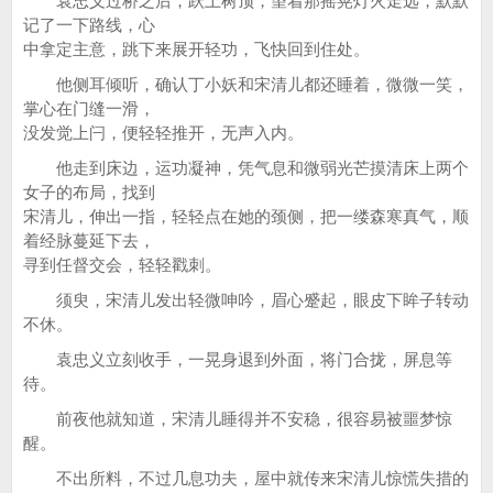
袁忠义过桥之后，跃上树顶，望着那摇晃灯火走远，默默
记了一下路线，心
中拿定主意，跳下来展开轻功，飞快回到住处。
他侧耳倾听，确认丁小妖和宋清儿都还睡着，微微一笑，
掌心在门缝一滑，
没发觉上闩，便轻轻推开，无声入内。
他走到床边，运功凝神，凭气息和微弱光芒摸清床上两个
女子的布局，找到
宋清儿，伸出一指，轻轻点在她的颈侧，把一缕森寒真气，顺
着经脉蔓延下去，
寻到任督交会，轻轻戳刺。
须臾，宋清儿发出轻微呻吟，眉心蹙起，眼皮下眸子转动
不休。
袁忠义立刻收手，一晃身退到外面，将门合拢，屏息等
待。
前夜他就知道，宋清儿睡得并不安稳，很容易被噩梦惊
醒。
不出所料，不过几息功夫，屋中就传来宋清儿惊慌失措的