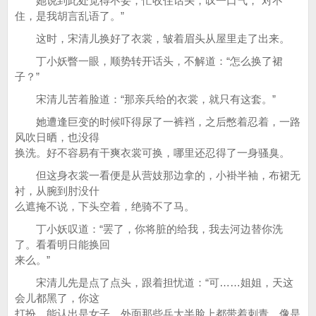
她说到此处觉得不妥，忙收住话头，叹一口气，“对不
住，是我胡言乱语了。”
这时，宋清儿换好了衣裳，皱着眉头从屋里走了出来。
丁小妖瞥一眼，顺势转开话头，不解道：“怎么换了裙
子？”
宋清儿苦着脸道：“那亲兵给的衣裳，就只有这套。”
她遭逢巨变的时候吓得尿了一裤裆，之后憋着忍着，一路
风吹日晒，也没得
换洗。好不容易有干爽衣裳可换，哪里还忍得了一身骚臭。
但这身衣裳一看便是从营妓那边拿的，小褂半袖，布裙无
衬，从腕到肘没什
么遮掩不说，下头空着，绝骑不了马。
丁小妖叹道：“罢了，你将脏的给我，我去河边替你洗
了。看看明日能换回
来么。”
宋清儿先是点了点头，跟着担忧道：“可……姐姐，天这
会儿都黑了，你这
打扮，能认出是女子，外面那些兵大半脸上都带着刺青，像是