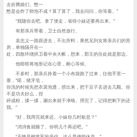
去折腾娘们。憋一
憋是会炸了卵泡不成？算了算了，我去问问，你等着。”
“我随你去吧。拿了便走，省得小妹还要再出来。”
有那亲兵带着，卫士自然放行。
袁忠义一路跟进去，不出所料，果然见到女将亲兵们的营
房，单独隔开在一
处，四散环绕拱卫着中央大帐，想来，郡主的住处就是那边。
他暗暗将地形记在心里，耐心等候。
不多时，那亲兵拎着一个小布袋跑了过来，往他手里一
塞，“喏，猪牙皂，
你洗的时候先把衣裳泡透，捞出来，把干豆子丢进去几颗。你
不是功夫好么，捏
碎成粉，揉一揉，涮出来就干净咯。用完了，记得把剩下的还
我。”
“好，我用完就来还。小妹你几时歇息？”
“消消食就睡了。你明儿个再还吧。”
“不愧是柳将军的亲信，这么早便能休息。”