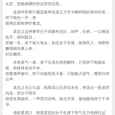
火把，把她俩挪到旁边营房后面。
这身特异夜行服是集神龙道之力专为柳钟隐的身份织造，
胯下暗扣一开，便
能掏出那根狰狞毒龙。
袁忠义这种事早已干得麻利无比，卸甲，扒裤，一口唾沫
抹开，骑到股后，
双腿一夹，按下硕大龟头，掐住女子后颈，挺身而入，绵密软
嫩细细包裹上来，
好生畅快。
冰寒真气一激，身下女亲兵悠悠醒转，只觉胯下饱胀欲
裂，热辣辣耸动不休，
想要痛呼惨叫，脖子却被死死卡着，只能勉力进气，哪里叫得
出声。
袁忠义无心久战，抵着花心玩弄百余合，便送出一股凌厉
内息，把女子阴关
绞得支离破碎，一声苦闷哀鸣，精元尽泄，被他吸纳得干干净
净。
他收紧虎口，彻底窒息的女子在身下有气无力地挣扎起