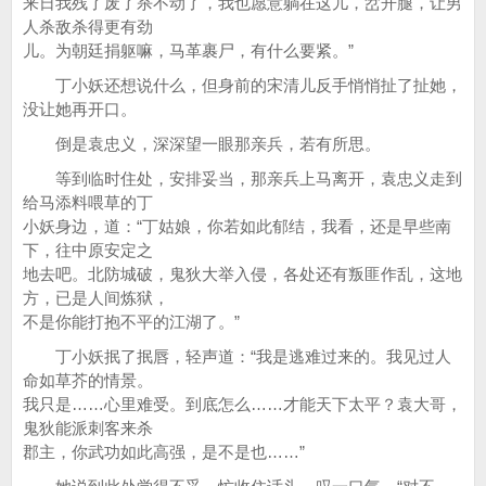
来日我残了废了杀不动了，我也愿意躺在这儿，岔开腿，让男
人杀敌杀得更有劲
儿。为朝廷捐躯嘛，马革裹尸，有什么要紧。”
丁小妖还想说什么，但身前的宋清儿反手悄悄扯了扯她，
没让她再开口。
倒是袁忠义，深深望一眼那亲兵，若有所思。
等到临时住处，安排妥当，那亲兵上马离开，袁忠义走到
给马添料喂草的丁
小妖身边，道：“丁姑娘，你若如此郁结，我看，还是早些南
下，往中原安定之
地去吧。北防城破，鬼狄大举入侵，各处还有叛匪作乱，这地
方，已是人间炼狱，
不是你能打抱不平的江湖了。”
丁小妖抿了抿唇，轻声道：“我是逃难过来的。我见过人
命如草芥的情景。
我只是……心里难受。到底怎么……才能天下太平？袁大哥，
鬼狄能派刺客来杀
郡主，你武功如此高强，是不是也……”