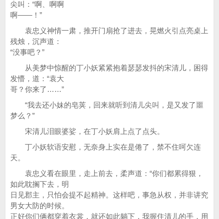
尖叫：“啊、啊啊
啊——！”
袁忠义神情一肃，推开门扇抢了进去，晃燃火引点亮桌上
残烛，沉声道：
“没事吧？”
从美梦中惊醒的丁小妖紧紧抱着瑟瑟发抖的宋清儿，困得
发懵，道：“袁大
哥？你来了……”
“我去还小妹的皂荚，回来就听到清儿尖叫，是又发了噩
梦么？”
宋清儿泪眼婆娑，在丁小妖肩上点了点头。
丁小妖软语安慰，无奈身上实在是倦了，禁不住呵欠连
天。
袁忠义看在眼里，走上前去，柔声道：“你们都累得狠，
如此耽搁下去，明
日见郡主，只怕会提不起精神。这样吧，事急从权，并非讲究
男女大防的时候。
正好你们俩都穿着衣裳，就还如此躺下，我握住清儿的手，用