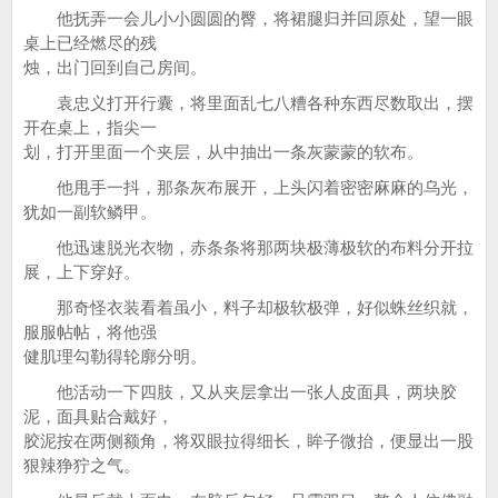
他抚弄一会儿小小圆圆的臀，将裙腿归并回原处，望一眼
桌上已经燃尽的残
烛，出门回到自己房间。
袁忠义打开行囊，将里面乱七八糟各种东西尽数取出，摆
开在桌上，指尖一
划，打开里面一个夹层，从中抽出一条灰蒙蒙的软布。
他甩手一抖，那条灰布展开，上头闪着密密麻麻的乌光，
犹如一副软鳞甲。
他迅速脱光衣物，赤条条将那两块极薄极软的布料分开拉
展，上下穿好。
那奇怪衣装看着虽小，料子却极软极弹，好似蛛丝织就，
服服帖帖，将他强
健肌理勾勒得轮廓分明。
他活动一下四肢，又从夹层拿出一张人皮面具，两块胶
泥，面具贴合戴好，
胶泥按在两侧额角，将双眼拉得细长，眸子微抬，便显出一股
狠辣狰狞之气。