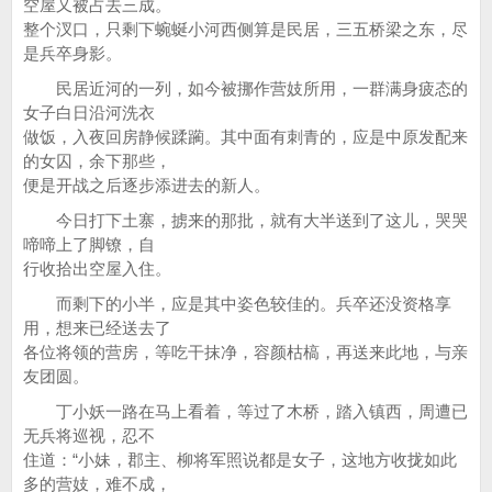
空屋又被占去三成。
整个汊口，只剩下蜿蜒小河西侧算是民居，三五桥梁之东，尽
是兵卒身影。
民居近河的一列，如今被挪作营妓所用，一群满身疲态的
女子白日沿河洗衣
做饭，入夜回房静候蹂躏。其中面有刺青的，应是中原发配来
的女囚，余下那些，
便是开战之后逐步添进去的新人。
今日打下土寨，掳来的那批，就有大半送到了这儿，哭哭
啼啼上了脚镣，自
行收拾出空屋入住。
而剩下的小半，应是其中姿色较佳的。兵卒还没资格享
用，想来已经送去了
各位将领的营房，等吃干抹净，容颜枯槁，再送来此地，与亲
友团圆。
丁小妖一路在马上看着，等过了木桥，踏入镇西，周遭已
无兵将巡视，忍不
住道：“小妹，郡主、柳将军照说都是女子，这地方收拢如此
多的营妓，难不成，