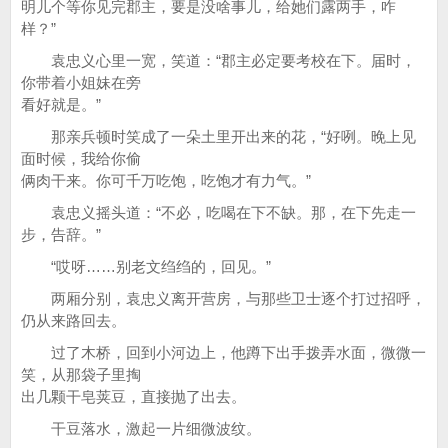
明儿个等你见完郡主，要是没啥事儿，给她们露两手，咋
样？”
袁忠义心里一宽，笑道：“郡主必定要考校在下。届时，
你带着小姐妹在旁
看好就是。”
那亲兵顿时笑成了一朵土里开出来的花，“好咧。晚上见
面时候，我给你偷
俩肉干来。你可千万吃饱，吃饱才有力气。”
袁忠义摇头道：“不必，吃喝在下不缺。那，在下先走一
步，告辞。”
“哎呀……别老文绉绉的，回见。”
两厢分别，袁忠义离开营房，与那些卫士逐个打过招呼，
仍从来路回去。
过了木桥，回到小河边上，他蹲下出手拨弄水面，微微一
笑，从那袋子里掏
出几颗干皂荚豆，直接抛了出去。
干豆落水，激起一片细微波纹。