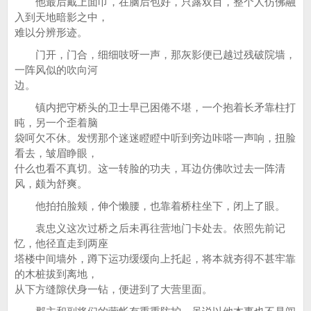
他最后戴上面巾，在脑后包好，只露双目，整个人仿佛融
入到天地暗影之中，
难以分辨形迹。
门开，门合，细细吱呀一声，那灰影便已越过残破院墙，
一阵风似的吹向河
边。
镇内把守桥头的卫士早已困倦不堪，一个抱着长矛靠柱打
盹，另一个歪着脑
袋呵欠不休。发愣那个迷迷瞪瞪中听到旁边咔嗒一声响，扭脸
看去，皱眉睁眼，
什么也看不真切。这一转脸的功夫，耳边仿佛吹过去一阵清
风，颇为舒爽。
他拍拍脸颊，伸个懒腰，也靠着桥柱坐下，闭上了眼。
袁忠义这次过桥之后未再往营地门卡处去。依照先前记
忆，他径直走到两座
塔楼中间墙外，蹲下运功缓缓向上托起，将本就夯得不甚牢靠
的木桩拔到离地，
从下方缝隙伏身一钻，便进到了大营里面。