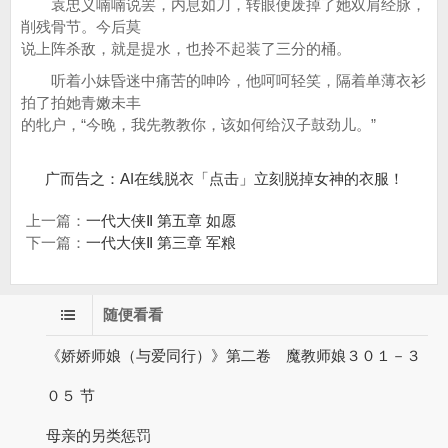
袁忠义喃喃说罢，内息如刀，转眼便废掉了她双肩经脉，
削残骨节。今后莫
说上阵杀敌，就是提水，也拎不起装了三分的桶。
听着小妹昏迷中痛苦的呻吟，他呵呵轻笑，隔着单薄衣衫
拍了拍她青嫩未丰
的牝户，“今晚，我先教教你，该如何给汉子鼓劲儿。”
广而告之：AI在线脱衣「点击」立刻脱掉女神的衣服！
上一篇：
一代大侠Ⅱ 第五章 如愿
下一篇：
一代大侠Ⅱ 第三章 军粮
随便看看
《娇娇师娘（与爱同行）》第二卷 魔教师娘３０１－３
０５ 节
母亲的另类惩罚