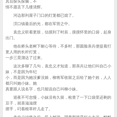
其后探头探脑，不
情不愿丢下几缕清辉。
河边那列屋子门口的灯笼都已熄了。
汊口镇最后的光，都在军营之中。
袁忠义听着更鼓，估摸到了时辰，摸摸怀里的口袋，起身
出门。
他在桥头老树下耐心等待，不多时，那圆脸亲兵便提着打
更人用的长杆灯笼，
一步三晃溜达了过来。
这次多聊了几句，袁忠义才知道，那亲兵让他们叫自己小
妹，不是因为年纪
小，而是因为她没爹没娘，柳将军收留之后给了她个姓，人人
都只叫她小妹。她
真要跟人说名字，也只能说自己叫柳小妹。
巡夜不可怠慢，小妹没有久留，检查了一下口袋里还剩的
豆子，就喜滋滋摆
摆手，叼着根草杆儿走了。