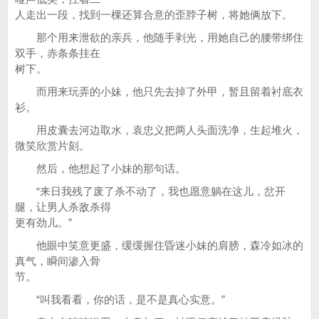
人走出一段，找到一棵还算合意的歪脖子树，将她俩放下。
那个用来泄欲的亲兵，他随手剥光，用她自己的腰带绑住
双手，赤条条挂在
树下。
而用来玩弄的小妹，他只先去掉了外甲，暂且留着衬底衣
衫。
用皮囊去河边取水，袁忠义把两人头面洗净，生起堆火，
微笑欣赏片刻。
然后，他想起了小妹的那句话。
“来日我残了废了杀不动了，我也愿意躺在这儿，岔开
腿，让男人杀敌杀得
更有劲儿。”
他眼中笑意更盛，缓缓握住昏迷小妹的肩膀，森冷如冰的
真气，瞬间渗入骨
节。
“叫我看看，你的话，是不是真心实意。”