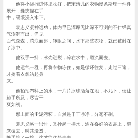
他将小袋揣进怀里收好，把宋清儿的衣物慢条斯理一件件
展开，叠拢捏在手
中，缓缓浸入水下。
袁忠义凝神运功，体内早已浑厚无比深不可测的不仁经真
气澎湃而出，但见
白气森森，腾浪而起，转眼之间，水下那些衣物，就已被封在
了冰中。
他双手一抖，冰壳迸裂，碎在水中，顺流而去。
他运气一凝，再将衣物冻住，如是循环往复，走过三遍，
才拎着衣裳站起身
来。
他拍拍布料上的水，一片片冰珠洒落在地，不几下，便让
触手所及，尽皆干
爽如初。
那上面的尘泥污秽，自然是干干净净，分毫不剩。
袁忠义略一思忖，又抄起一捧水，洒在叠好的衣裳上，翻
来覆去，叫其浸透，
随手拧了一拧，这才往住处走去。