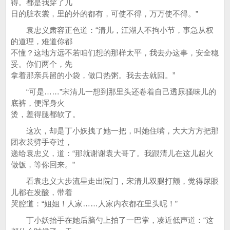
得。都是我穿了几
日的脏衣裳，里的外的都有，可使不得，万万使不得。”
袁忠义肃容正色道：“清儿，江湖人不拘小节，事急从权
的道理，难道你都
不懂？这地方远不若咱们想的那样太平，我去办这事，安全稳
妥。你们两个，先
拿着那亲兵留的小袋，做口热粥。我去去就回。”
“可是……”宋清儿一想到那里头还卷着自己透尿骚味儿的
底裤，便浑身火
烫，羞得腿都软了。
这次，却是丁小妖拽了她一把，叫她住嘴，大大方方把那
团衣裳劈手夺过，
递给袁忠义，道：“那就谢谢袁大哥了。我跟清儿在这儿起火
做饭，等你回来。”
看袁忠义大步流星走出院门，宋清儿双腿打颤，觉得尿眼
儿都在发酸，带着
哭腔道：“姐姐！人家……人家内衣都在里头呢！”
丁小妖抬手在她后脑勺上拍了一巴掌，凑近低声道：“这