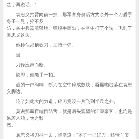
楚，再说话。”
袁忠义抬臂向前一抓，那军官身侧后方丈余外一个刀盾手
身子一晃，猝不及
防，掌中兵器竟猛地一弹脱手而出，在空中打了个转，飞到了
袁忠义这边。
他抄住那柄砍刀，屈指一弹。
当。
刀锋应声而断。
旋即，他随手一拍。
崩的一声闷响，断刀在空中碎成数块，噼里啪啦落在袁忠
义脚边。
吃了如此大的力道，碎刀竟没一片飞到半尺之外。
莫说那军官瞠目结舌，就是后头观望的江湖豪客，也均是
呆若木鸡，为之骇
然。
袁忠义将刀柄一丢，抱拳道：“坏了一把好刀，还请军爷