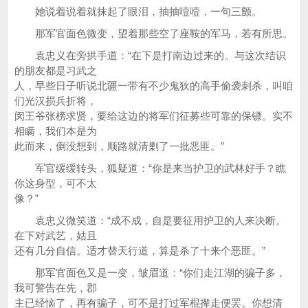
她说着说着就抹起了眼泪，抽抽噎噎，一句三颤。
那军官面色微变，望着那些空了座鞍的军马，若有所思。
袁忠义在旁拱手道：“在下是打南边过来的。与这次结识
的朋友都是习武之
人，早些日子听说北疆一带有不少鬼狄的高手偷袭刺杀，叫咱
们光汉损兵折将，
闵王爷张榜求贤，要给这边的将军们征募些可靠的保镖。实不
相瞒，我们本是为
此而来，倒没想到，顺路就清剿了一批恶匪。”
军官缓缓转头，狐疑道：“你是来当护卫的武林好手？瞧
你这身型，可不太
像？”
袁忠义微笑道：“成不成，自是要征用护卫的人来决断。
在下对武艺，姑且
还有几分自信。适才替天行道，算是杀了十来个恶匪。”
那军官面色又是一变，皱眉道：“你们走江湖的骗子多，
我可警告在先，郡
主已经恼了，再有骗子，可不是打过军棍撵走便罢。你想清