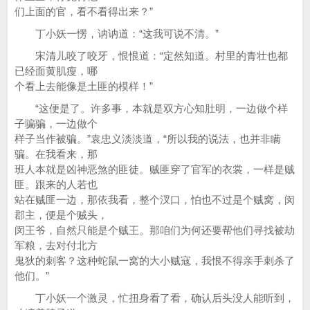
们上面的官，看不看得出来？”
丁小妖一愣，讷讷道：“这我可说不清。”
宋清儿咬了咬牙，恨恨道：“定然知道。村里的青壮也都
已经面黄肌瘦，哪
个看上去能像是土匪的模样！”
“这便是了。许多事，本就是双方心知肚明，一边做个样
子骗骗，一边做个
样子当作被骗。”袁忠义淡淡道，“所以我的说法，也并非瞒
骗。在我看来，那
班人本就是凶神恶煞的匪徒。贼匪穿了官军的衣裳，一样是贼
匪。跟来的人若也
站在贼匪一边，那依我看，整个汊口，怕也不过是个贼窝，闵
郡主，便是个贼头，
闵王爷，自然只能是个贼王。那咱们为何还要帮他们寻找被劫
军粮，去对付北方
鬼狄的刺客？这种蛇鼠一窝的大小贼寇，我恨不得亲手刺杀了
他们。”
丁小妖一个激灵，忙扭身看了看，确认后头没人能听到，