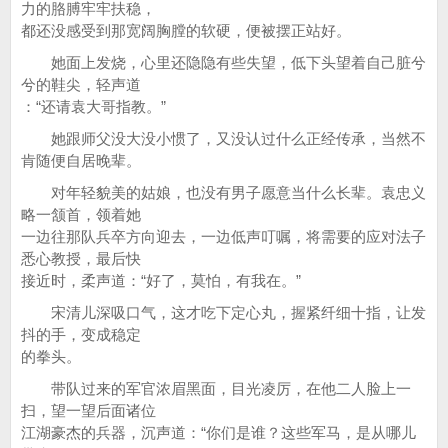
力的胳膊牢牢扶稳，
都还没感受到那宽阔胸膛的软硬，便被摆正站好。
她面上发烧，心里还隐隐有些失望，低下头望着自己脏兮
兮的鞋尖，轻声道
：“还请袁大哥指教。”
她跟师父没大没小惯了，又没认过什么正经传承，当然不
肯随便自居晚辈。
对年轻貌美的姑娘，也没有男子愿意当什么长辈。袁忠义
略一颔首，领着她
一边往那队兵卒方向迎去，一边低声叮嘱，将需要的应对法子
悉心教授，最后快
接近时，柔声道：“好了，莫怕，有我在。”
宋清儿深吸口气，这才吃下定心丸，握紧纤细十指，让发
抖的手，变成稳定
的拳头。
带队过来的军官浓眉黑面，目光凌厉，在他二人脸上一
扫，望一望后面诸位
江湖豪杰的兵器，沉声道：“你们是谁？这些军马，是从哪儿