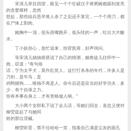
宋清儿举目四望，眼见一个个壮硕汉子将粥碗都舔到发亮
的贪婪模样，忽然
想起，那些凶兵恶卒将人杀了之后还不算完，一个个用刀，都
在尸体上割肉。
她胸中一顶，扭头捂嘴跑开，低头哇的一声，吐出大片酸
水。
丁小妖担心，急忙追来，拍背抚肩，好声询问。
等宋清儿抽抽搭搭说了自己的猜测，她将徒儿往怀中一
抱，叹道：“有句俗
话，宁为太平犬，莫作乱世人。这打打杀杀的年代，许多人是
刀剑，是牛马，是
鸡鸭猪狗……唯独不再是人。你今后还是应当好好学功夫，多
少，有个自保之力。
你有本事在身上，才有资格做人呐。”
大小两个女郎私下说了会儿话，等她们回去，袁忠义便对
柳焽提起了与她同
姓的那位淫贼。
柳焽听罢，禁不住哈哈一笑，指着自己满是尘灰的面孔