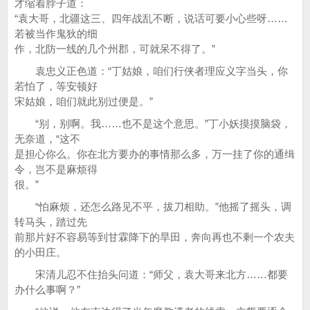
才缩着脖子道：
“袁大哥，北疆这三、四年战乱不断，说话可要小心些呀……
若被当作鬼狄的细
作，北防一线的几个州郡，可就呆不得了。”
袁忠义正色道：“丁姑娘，咱们行侠者理应义字当头，你
若怕了，等安顿好
宋姑娘，咱们就此别过便是。”
“别，别啊。我……也不是这个意思。”丁小妖摸摸脑袋，
无奈道，“这不
是担心你么。你在北方要办的事情那么多，万一挂了你的通缉
令，岂不是麻烦得
很。”
“怕麻烦，还怎么路见不平，拔刀相助。”他摇了摇头，调
转马头，踏过先
前那片好不容易等到甘霖降下的旱田，奔向再也不剩一个农夫
的小田庄。
宋清儿忍不住抬头问道：“师父，袁大哥来北方……都要
办什么事啊？”