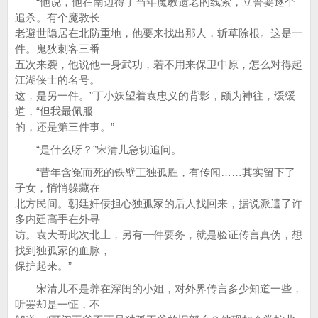
“他说，他在南边得了当年魔教遗老的线索，立誓要逐个
追杀。有个魔教长
老避世隐居在北防重地，他要来找出那人，斩草除根。这是一
件。鬼狄刺客三番
五次来袭，他说他一身武功，若不用来保卫中原，怎么对得起
江湖侠士的名号。
这，是另一件。”丁小妖望着袁忠义的背影，颇为神往，缓缓
道，“但我最佩服
的，还是第三件事。”
“是什么呀？”宋清儿急切追问。
“昔年含冤而死的铁壁王独孤胜，有传闻……其实留下了
子女，悄悄躲藏在
北方民间。朝廷奸佞担心独孤家的后人找回来，据说派遣了许
多内廷高手在外寻
访。袁大哥此次北上，另有一件要务，就是验证传言真伪，想
找到独孤家的血脉，
保护起来。”
宋清儿不是养在深闺的小姐，对外界传言多少知道一些，
听罢却是一怔，不