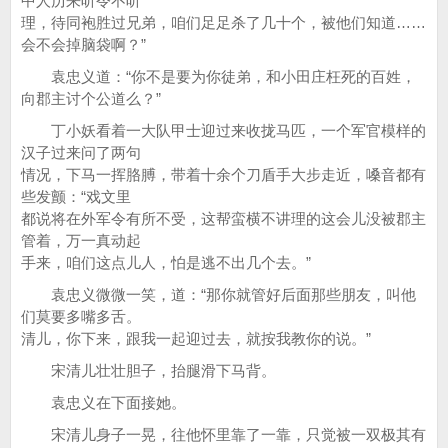
中人历来听令不听
理，待同袍胜过兄弟，咱们足足杀了几十个，被他们知道……
会不会掉脑袋啊？”
袁忠义道：“你不是要为你徒弟，和小田庄枉死的百姓，
向郡主讨个公道么？”
丁小妖看着一大队甲士迎过来收拢马匹，一个军官模样的
汉子过来问了两句
情况，下马一挥胳膊，带着十余个刀盾手大步走近，嗓音都有
些发颤：“戏文里
都说将在外军令有所不受，这帮蛮横不讲理的这会儿没被郡主
管着，万一真动起
手来，咱们这点儿人，怕是逃不出几个去。”
袁忠义微微一笑，道：“那你就管好后面那些朋友，叫他
们莫要多嘴多舌。
清儿，你下来，跟我一起迎过去，就按我教你的说。”
宋清儿壮壮胆子，抬腿滑下马背。
袁忠义在下面接她。
宋清儿身子一晃，往他怀里靠了一靠，只觉被一双极其有