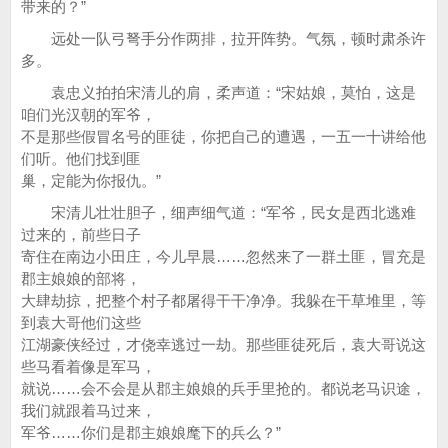
带来的？”
远处一队弓弩手分作两排，拉开阵势。气氛，顿时肃杀许
多。
袁忠义拍拍宋清儿的肩，柔声道：“宋姑娘，莫怕，这是
咱们光汉朝的军爷，
不是那些假冒名号的匪徒，你把自己的遭遇，一五一十讲给他
们听。他们找到匪
巢，定能为你报仇。”
宋清儿壮壮胆子，细声细气道：“军爷，民女是西北逃难
过来的，前些日子
寄住在南边小田庄，今儿早晨……忽然来了一群土匪，冒充是
郡主娘娘的部将，
大肆劫掠，把整个村子都屠得干干净净。我躲在干草堆里，等
到袁大哥他们这些
江湖豪侠经过，才侥幸逃过一劫。那些匪徒死后，袁大哥说这
些马看着像是军马，
就说……会不会是从郡主娘娘的兵手里抢的。都说老马识途，
我们就跟着马过来，
军爷……你们是郡主娘娘麾下的兵么？”