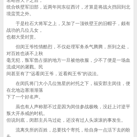
名昭告天下之后，
统合铁壁军旧部，近两年间东征西讨，才算是将战火挡回到北
境蛮荒之外。
于是柱石大将军之上，又加了一顶铁壁王的旧帽子，颇有
战功的几位儿女，
也都大受封赏。
但闵王爷性情酷烈，不仅处理军务杀气腾腾，所到之处，
对百姓也谈不上秋
毫无犯，叛军曾占据的地方一旦被他收服，少不了便是一场血
流成河的屠戮。民
间甚至有了“远看闵王爷，近看阎王爷”的说法。
在闵氏将门大小几位煞星的衬托之下，福安郡主闵佳，便
在北地边塞渐渐落
下了一个好名声。
虽也有人声称那不过是因为闵佳参战极晚，没赶上讨逆平
叛大开杀戒的时机。
但说到底，闵郡主兵马过处，还没有过人头滚滚的事发生。
流离失所的百姓，总要找个寄托，给自身一点活下去的盼
头。