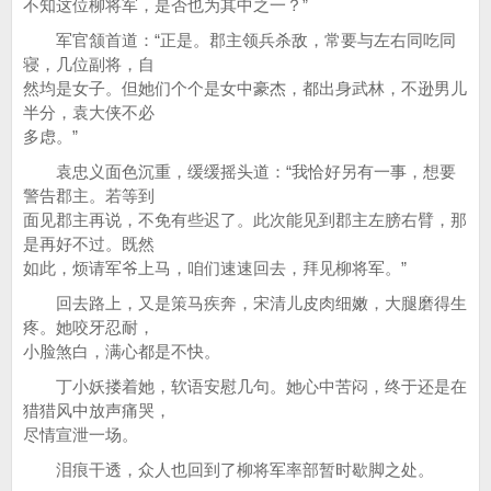
不知这位柳将军，是否也为其中之一？”
军官颔首道：“正是。郡主领兵杀敌，常要与左右同吃同
寝，几位副将，自
然均是女子。但她们个个是女中豪杰，都出身武林，不逊男儿
半分，袁大侠不必
多虑。”
袁忠义面色沉重，缓缓摇头道：“我恰好另有一事，想要
警告郡主。若等到
面见郡主再说，不免有些迟了。此次能见到郡主左膀右臂，那
是再好不过。既然
如此，烦请军爷上马，咱们速速回去，拜见柳将军。”
回去路上，又是策马疾奔，宋清儿皮肉细嫩，大腿磨得生
疼。她咬牙忍耐，
小脸煞白，满心都是不快。
丁小妖搂着她，软语安慰几句。她心中苦闷，终于还是在
猎猎风中放声痛哭，
尽情宣泄一场。
泪痕干透，众人也回到了柳将军率部暂时歇脚之处。