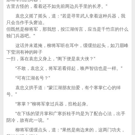
古里古怪的，看着还不如先前两边兵手里的长矛。”
袁忠义摇了摇头，道：“若是寻常武人拿着这种兵器，我
只会当作手头窘迫。
但既然是柳将军，那我想，按江湖传言，应当是千竹庄的什么
独门兵器吧。”
这话并未遮掩，柳将军听在耳中，缓缓抬起头，如刀眉峰
下莹润有神的眸子
一扫，落在袁忠义身上，“阁下便是袁大侠？”
“不敢，袁忠义，将军若看得起，唤声智信也是一样。”
“可有江湖名号？”
袁忠义拱手道：“蒙江湖朋友抬爱，有个寒掌仁心的绰
号。”
“寒掌？”柳将军拿过兵器，拄枪起身。
“在下练的望月掌和广寒折桂手均是为了配合心法，出手
阴冷，故有此一说。”
柳将军缓缓点头，道：“果然是南边来的，这两门功夫，