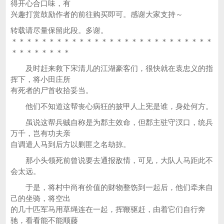
得开心合口味，有
兴趣打赏鼓励作者的前往购买即可。感谢大家支持～
转载请尽量保留此段。多谢。
＊＊＊＊＊＊＊＊＊＊＊＊＊＊＊＊＊＊＊＊＊＊＊＊＊＊＊
＊＊＊＊＊＊＊＊
及时赶来救下宋清儿的江湖豪客们，很快就在袁忠义的指
挥下，将小田庄所
有死者的尸首收拾妥当。
他们不知道这帮丧心病狂的披甲人上宪是谁，身处何方。
虽说这帮兵贼自称是为郡主效命，但郡主驻守汊口，统兵
万千，岂有功夫亲
自调遣人马到后方以剿匪之名劫掠。
那小头领死前曾说要去通报敌情，可见，大队人马距此不
会太远。
于是，将村中尚有价值的财物整饬到一起后，他们牵来自
己的坐骑，将空出
的几十匹军马用草绳连在一起，挥鞭驱赶，由着它们自行奔
驰，看看能不能顺藤