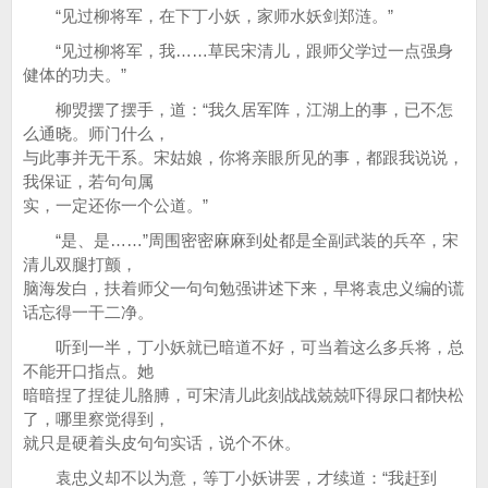
“见过柳将军，在下丁小妖，家师水妖剑郑涟。”
“见过柳将军，我……草民宋清儿，跟师父学过一点强身
健体的功夫。”
柳焽摆了摆手，道：“我久居军阵，江湖上的事，已不怎
么通晓。师门什么，
与此事并无干系。宋姑娘，你将亲眼所见的事，都跟我说说，
我保证，若句句属
实，一定还你一个公道。”
“是、是……”周围密密麻麻到处都是全副武装的兵卒，宋
清儿双腿打颤，
脑海发白，扶着师父一句句勉强讲述下来，早将袁忠义编的谎
话忘得一干二净。
听到一半，丁小妖就已暗道不好，可当着这么多兵将，总
不能开口指点。她
暗暗捏了捏徒儿胳膊，可宋清儿此刻战战兢兢吓得尿口都快松
了，哪里察觉得到，
就只是硬着头皮句句实话，说个不休。
袁忠义却不以为意，等丁小妖讲罢，才续道：“我赶到