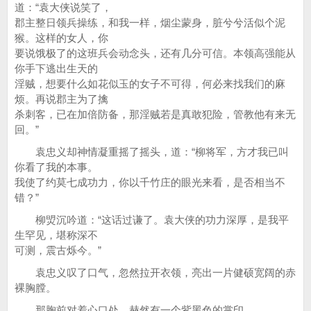
道：“袁大侠说笑了，
郡主整日领兵操练，和我一样，烟尘蒙身，脏兮兮活似个泥
猴。这样的女人，你
要说饿极了的这班兵会动念头，还有几分可信。本领高强能从
你手下逃出生天的
淫贼，想要什么如花似玉的女子不可得，何必来找我们的麻
烦。再说郡主为了擒
杀刺客，已在加倍防备，那淫贼若是真敢犯险，管教他有来无
回。”
袁忠义却神情凝重摇了摇头，道：“柳将军，方才我已叫
你看了我的本事。
我使了约莫七成功力，你以千竹庄的眼光来看，是否相当不
错？”
柳焽沉吟道：“这话过谦了。袁大侠的功力深厚，是我平
生罕见，堪称深不
可测，震古烁今。”
袁忠义叹了口气，忽然拉开衣领，亮出一片健硕宽阔的赤
裸胸膛。
那胸前对着心口处，赫然有一个紫黑色的掌印。