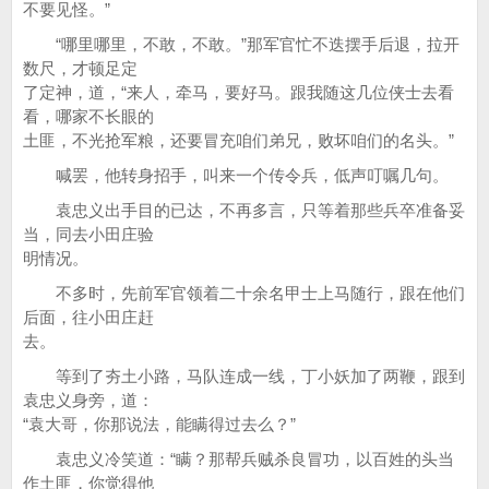
不要见怪。”
“哪里哪里，不敢，不敢。”那军官忙不迭摆手后退，拉开
数尺，才顿足定
了定神，道，“来人，牵马，要好马。跟我随这几位侠士去看
看，哪家不长眼的
土匪，不光抢军粮，还要冒充咱们弟兄，败坏咱们的名头。”
喊罢，他转身招手，叫来一个传令兵，低声叮嘱几句。
袁忠义出手目的已达，不再多言，只等着那些兵卒准备妥
当，同去小田庄验
明情况。
不多时，先前军官领着二十余名甲士上马随行，跟在他们
后面，往小田庄赶
去。
等到了夯土小路，马队连成一线，丁小妖加了两鞭，跟到
袁忠义身旁，道：
“袁大哥，你那说法，能瞒得过去么？”
袁忠义冷笑道：“瞒？那帮兵贼杀良冒功，以百姓的头当
作土匪，你觉得他