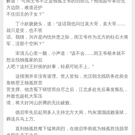
解道：“可闵王爷不正是独孤王爷的旧部么？他现如今掌控北
方边防，难道还护
不住旧主的子女？”
丁小妖挠挠头，道：“这话我也问过袁大哥，袁大哥……
就只是笑，也不答
话。我猜，兴许是内忧外患之际，闵王爷作为北方的柱石大将
军，没那个空闲？”
宋清儿心里一颤，小声道：“该不会……闵王爷根本就不
想去找独孤家的后
人吧？这封王封侯的好事，轻易可轮不上。”
这猜测并非没有道理。世人皆知，光汉朝北线防务此前全
靠铁壁王独孤胜苦
苦支撑。他含冤下狱愤而自尽之后，江北多处先后暴发叛乱，
外敌也趁机大军压
境，将大好河山折腾的无比破败。
德启帝先后起用多人主持北方大局，均灰溜溜战败落狱，
葬送兵马上万。
直到独孤胜麾下猛将闵烈，在德启帝彻底为独孤胜洗脱罪