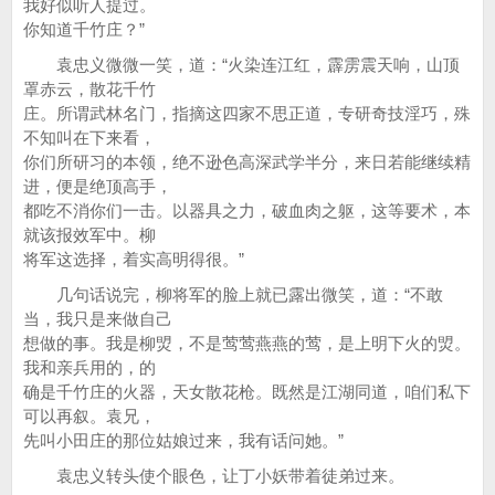
我好似听人提过。
你知道千竹庄？”
袁忠义微微一笑，道：“火染连江红，霹雳震天响，山顶
罩赤云，散花千竹
庄。所谓武林名门，指摘这四家不思正道，专研奇技淫巧，殊
不知叫在下来看，
你们所研习的本领，绝不逊色高深武学半分，来日若能继续精
进，便是绝顶高手，
都吃不消你们一击。以器具之力，破血肉之躯，这等要术，本
就该报效军中。柳
将军这选择，着实高明得很。”
几句话说完，柳将军的脸上就已露出微笑，道：“不敢
当，我只是来做自己
想做的事。我是柳焽，不是莺莺燕燕的莺，是上明下火的焽。
我和亲兵用的，的
确是千竹庄的火器，天女散花枪。既然是江湖同道，咱们私下
可以再叙。袁兄，
先叫小田庄的那位姑娘过来，我有话问她。”
袁忠义转头使个眼色，让丁小妖带着徒弟过来。