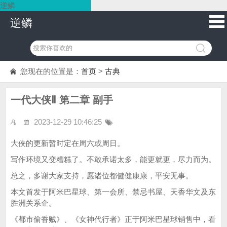
逆鳞
逆鳞
您现在的位置是：
首页
>
古典
一代大侠Ⅱ 第二章 副手
2023-12-29 10:46:25
大侠的更新暂时定在周六或周日。
写作环境又变糟糕了。不敢承诺太多，能更就更，尽力而为。
总之，多谢大家支持，愿诸位都健健康康，平安无事。
本文首发于阿米巴星球、第一会所、禁忌书屋、天香华文及东
胜洲关系企。
《都市偷香贼》、《女神代行者》正于阿米巴星球销售中，看