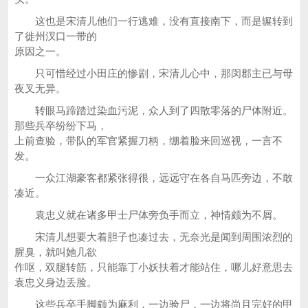
这也是宋清儿他们一行逃难，没有直接南下，而是辗转到
了徙州汊口一带的
原因之一。
只可惜经过小田庄的惨剧，宋清儿心中，那闵郡主已与母
夜叉无异。
转眼马蹄踏过染血污泥，众人到了四散零落的尸体附近。
那些兵卒纷纷下马，
上前查验，带队的军官紧握刀柄，绷着脸来回巡视，一言不
发。
一众江湖豪客都紧张得很，远远守在各自马匹旁边，不敢
凑近。
袁忠义就在诸多甲士尸体旁负手而立，神情颇为不屑。
宋清儿想要大着胆子也凑过去，无奈光是闻到周围浓烈的
腥臭，就叫她几欲
作呕，双腿转筋，只能靠丁小妖扶着才能站住，哪儿好意思去
袁忠义身边丢脸。
这些兵卒手脚颇为麻利，一边验尸，一边将尚且完好的甲