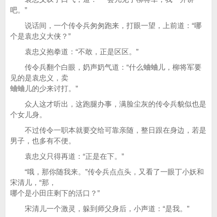
吧。”
说话间，一个传令兵匆匆跑来，打眼一望，上前道：“哪
个是袁忠义大侠？”
袁忠义抱拳道：“不敢，正是区区。”
传令兵翻个白眼，奶声奶气道：“什么蛐蛐儿，柳将军要
见的是袁忠义，卖
蛐蛐儿的少来讨打。”
众人这才听出，这跑腿办事，满脸尘灰的传令兵貌似也是
个女儿身。
不过传令一职本就要交给可靠亲随，整日跟在身边，若是
男子，也多有不便。
袁忠义只得再道：“正是在下。”
“哦，那你随我来。”传令兵点点头，又看了一眼丁小妖和
宋清儿，“那，
哪个是小田庄剩下的活口？”
宋清儿一个激灵，躲到师父身后，小声道：“是我。”