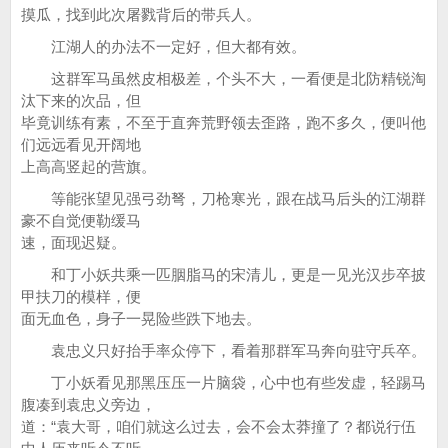
摸瓜，找到此次屠戮背后的带兵人。
江湖人的办法不一定好，但大都有效。
这群军马虽然皮相极差，个头不大，一看便是北防精锐淘
汰下来的次品，但
毕竟训练有素，不至于直奔荒野领去歪路，跑不多久，便叫他
们远远看见开阔地
上高高竖起的营旗。
等能张望见强弓劲弩，刀枪寒光，跟在战马后头的江湖群
豪不自觉便勒缓马
速，面现迟疑。
和丁小妖共乘一匹胭脂马的宋清儿，更是一见光汉步卒披
甲扶刀的模样，便
面无血色，身子一晃险些跌下地去。
袁忠义只好抬手率众停下，看着那群军马奔向驻守兵卒。
丁小妖看见那黑压压一片脑袋，心中也有些发虚，轻踢马
腹凑到袁忠义旁边，
道：“袁大哥，咱们就这么过去，会不会太莽撞了？都说行伍