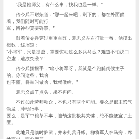
“我是她师父，有什么事，找我也是一样。”
传令兵不耐烦道：“那一起来吧，剩下的，都在外面候
着，我们随时可能行
军，留神些莫要碍事。”
跟着传令兵穿过重重军阵，袁忠义左右打量一番，估摸出
概数，皱眉道：
“小将军，只是捉贼，需要惊动这么多兵马么？难道不怕汊口
空虚，遭敌突袭？”
传令兵摆摆手，“啥小将军呀，我就是个跑腿伺候主子
的。你问这些，我啥
也不懂。将军叫做啥，我就做啥。”
袁忠义点了点头，果不再问。
不过如此劳师动众，本也只有两个可能。要么是郡主怒气
勃发，冲动行事，
要么，是军中粮草不丰，遭劫这批极其关键，绝不能便宜了土
匪。
此地只是临时驻留，并未扎营升帐。柳将军人在马旁，席