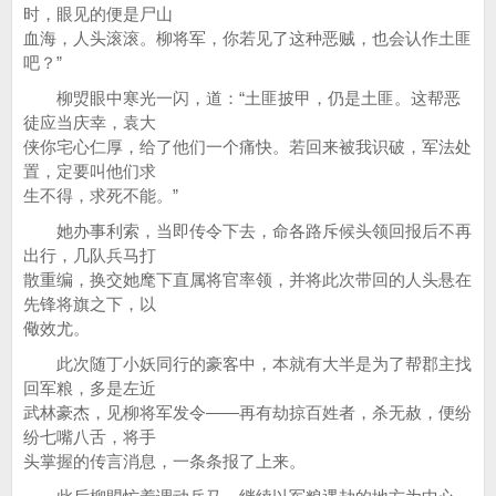
时，眼见的便是尸山
血海，人头滚滚。柳将军，你若见了这种恶贼，也会认作土匪
吧？”
柳焽眼中寒光一闪，道：“土匪披甲，仍是土匪。这帮恶
徒应当庆幸，袁大
侠你宅心仁厚，给了他们一个痛快。若回来被我识破，军法处
置，定要叫他们求
生不得，求死不能。”
她办事利索，当即传令下去，命各路斥候头领回报后不再
出行，几队兵马打
散重编，换交她麾下直属将官率领，并将此次带回的人头悬在
先锋将旗之下，以
儆效尤。
此次随丁小妖同行的豪客中，本就有大半是为了帮郡主找
回军粮，多是左近
武林豪杰，见柳将军发令——再有劫掠百姓者，杀无赦，便纷
纷七嘴八舌，将手
头掌握的传言消息，一条条报了上来。