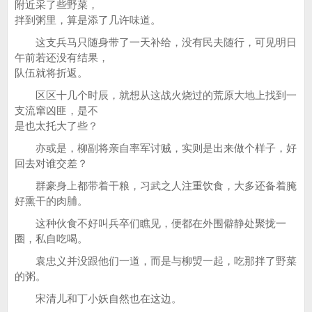
附近采了些野菜，
拌到粥里，算是添了几许味道。
这支兵马只随身带了一天补给，没有民夫随行，可见明日
午前若还没有结果，
队伍就将折返。
区区十几个时辰，就想从这战火烧过的荒原大地上找到一
支流窜凶匪，是不
是也太托大了些？
亦或是，柳副将亲自率军讨贼，实则是出来做个样子，好
回去对谁交差？
群豪身上都带着干粮，习武之人注重饮食，大多还备着腌
好熏干的肉脯。
这种伙食不好叫兵卒们瞧见，便都在外围僻静处聚拢一
圈，私自吃喝。
袁忠义并没跟他们一道，而是与柳焽一起，吃那拌了野菜
的粥。
宋清儿和丁小妖自然也在这边。