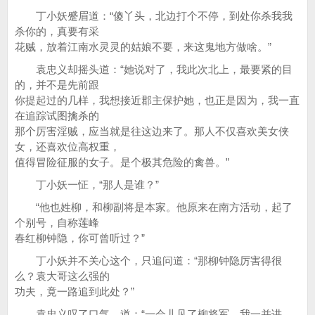
丁小妖蹙眉道：“傻丫头，北边打个不停，到处你杀我我
杀你的，真要有采
花贼，放着江南水灵灵的姑娘不要，来这鬼地方做啥。”
袁忠义却摇头道：“她说对了，我此次北上，最要紧的目
的，并不是先前跟
你提起过的几样，我想接近郡主保护她，也正是因为，我一直
在追踪试图擒杀的
那个厉害淫贼，应当就是往这边来了。那人不仅喜欢美女侠
女，还喜欢位高权重，
值得冒险征服的女子。是个极其危险的禽兽。”
丁小妖一怔，“那人是谁？”
“他也姓柳，和柳副将是本家。他原来在南方活动，起了
个别号，自称莲峰
春红柳钟隐，你可曾听过？”
丁小妖并不关心这个，只追问道：“那柳钟隐厉害得很
么？袁大哥这么强的
功夫，竟一路追到此处？”
袁忠义叹了口气，道：“一会儿见了柳将军，我一并讲