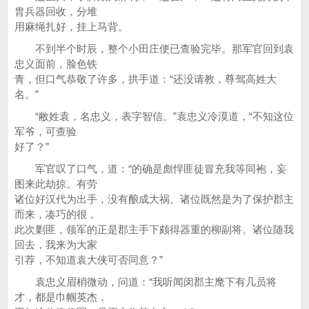
胄兵器回收，分堆
用麻绳扎好，挂上马背。
不到半个时辰，整个小田庄便已查验完毕。那军官回到袁
忠义面前，脸色铁
青，但口气恭敬了许多，拱手道：“还没请教，尊驾高姓大
名。”
“敝姓袁，名忠义，表字智信。”袁忠义冷漠道，“不知这位
军爷，可查验
好了？”
军官叹了口气，道：“的确是彪悍匪徒冒充我等同袍，妄
图来此劫掠。有劳
诸位好汉代为出手，没有酿成大祸。诸位既然是为了保护郡主
而来，凑巧的很，
此次剿匪，领军的正是郡主手下颇得器重的柳副将。诸位随我
回去，我来为大家
引荐，不知道袁大侠可否同意？”
袁忠义眉梢微动，问道：“我听闻闵郡主麾下有几员将
才，都是巾帼英杰，