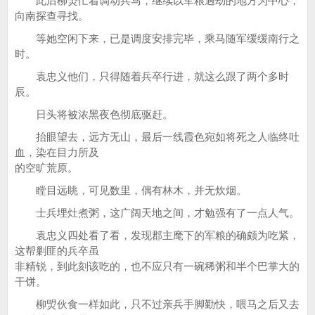
此后柳焽忙着调动兵马，继续以军粮遇劫的地方为中心，
向南探查寻找。
等她空闲下来，已是调度安排完毕，乘马随军缓缓南行之
时。
袁忠义他们，只得随着兵卒行进，就这么跟了两个多时
辰。
日头将被浓黑夜色彻底驱赶。
抬眼望去，远方无山，最后一线霞色宛如将死之人临终吐
血，染在目力所及
的空旷荒原。
瞠目远眺，可见数里，偶有林木，并无炊烟。
士兵埋灶煮粥，这广阔天地之间，才勉强有了一点人气。
袁忠义四处看了看，发现郡主麾下的军粮的确颇为吃紧，
这帮剿匪的兵卒虽
非精锐，到此刻该吃的，也不应只有一碗稀粥和半个巴掌大的
干饼。
柳焽伙食一样如此，只不过亲兵手脚勤快，喂马之后又去