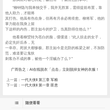
“柳钟隐与我单独交手，我并无胜算，需得提前布置，靠
他人助力，才能将
其打伤。他虽有伤在身，但再有月余必将痊愈。柳将军，他的
掌力能在我身上留
下这样的内伤，郡主如今的护卫，当真防得住他么？”
他看着柳焽转为苍白的脸，缓缓道：“此人掠走的女子，
必定先奸后杀，无
一幸存。死状大都惨极。郡主如今是北防的栋梁之材，不加防
范，难道要让鬼狄
刺客办不成的事，被他一个淫贼办了么？”
广而告之：AI在线脱衣「点击」立刻脱掉女神的衣服！
上一篇：
一代大侠Ⅱ 第三章 军粮
下一篇：
一代大侠Ⅱ 第一章 匪患
随便看看