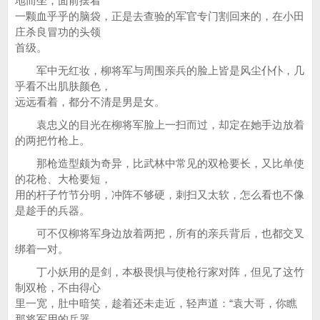
地而坐，面前摆着
一颗血乎乎的脑袋，正是去查验的军官专门割回来的，在小田
庄杀良冒功的头领
首级。
军中无红妆，柳将军与周围亲兵的脸上皆是风尘仆仆，几
乎看不出肌肤颜色，
远远看着，都分不清是男是女。
袁忠义的目光在柳将军脸上一扫而过，却定在她手边放着
的两把竹枪上。
那枪造型颇为奇异，比武林中常见的双枪要长，又比单使
的花枪、大枪要短，
用的杆子竹节分明，冲阵不够硬，刺扫又太软，怎么看也不像
是趁手的兵器。
可不仅柳将军身边放着两把，所有的亲兵背后，也都交叉
绑着一对。
丁小妖用的是剑，本极畏惧与使枪行家对阵，但见了这竹
制双枪，不由得心
里一宽，肚中暗笑，趁着还未走近，轻声道：“袁大哥，你瞧
那将军用的兵器，