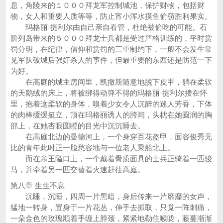
息，角陵来的１０００拜龙军控制城池，保护财物，包括财
物，女人和重要人质等等，防止宵小浑水摸鱼偷窃胜利果实。
玛格丽·提利尔由自己亲自看管，杜绝被偷吃的可能。石
阶列岛带来的５０００拜龙士兵都是受过严格训练的，平时赏
罚分明，在纪律，信仰和赏罚的三重制约下，一般不会发生常
见军队破城后强奸杀人的事件，但最重要的东西还是防范一下
为好。
在高庭的城主房间里，凯撒斯随意地脱下皮甲，躺在柔软
的天鹅绒的床上，将被绑得动弹不得的玛格丽·提利尔搂在怀
里，抱着这柔软的身体，嗅着少女令人沉醉的迷人芳香，下体
的肉棒缓缓挺立，顶在玛格丽诱人的胯间，头枕在她圆润的胸
部上，在她杏眼圆瞪的目光中沉沉睡去。
在高庭北边的曼德河上，一个身穿百花盔甲，面容俊秀无
比的青年此时正一脸愁容地与一位老人乘船北上。
而在亲王隘口上，一个戴着骨质面具的士兵正骑着一匹骏
马，并牵着另一匹交替着火速赶往高庭。
第八章 生生不息
沉睡，沉睡，四周一片黑暗，身后传来一片靡靡的女声，
猛地一转身，置身于一片花丛，伸手去抓取，只觉一阵刺痛，
一朵金色的玫瑰顺着手缠上脖颈，紧紧地勒住喉咙，藤蔓渐渐