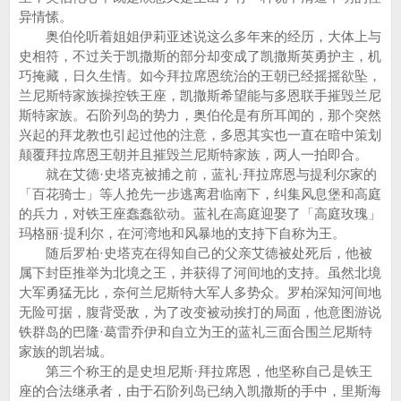
异情愫。
奥伯伦听着姐姐伊莉亚述说这么多年来的经历，大体上与
史相符，不过关于凯撒斯的部分却变成了凯撒斯英勇护主，机
巧掩藏，日久生情。如今拜拉席恩统治的王朝已经摇摇欲坠，
兰尼斯特家族操控铁王座，凯撒斯希望能与多恩联手摧毁兰尼
斯特家族。石阶列岛的势力，奥伯伦是有所耳闻的，那个突然
兴起的拜龙教也引起过他的注意，多恩其实也一直在暗中策划
颠覆拜拉席恩王朝并且摧毁兰尼斯特家族，两人一拍即合。
就在艾德·史塔克被捕之前，蓝礼·拜拉席恩与提利尔家的
「百花骑士」等人抢先一步逃离君临南下，纠集风息堡和高庭
的兵力，对铁王座蠢蠢欲动。蓝礼在高庭迎娶了「高庭玫瑰」
玛格丽·提利尔，在河湾地和风暴地的支持下自称为王。
随后罗柏·史塔克在得知自己的父亲艾德被处死后，他被
属下封臣推举为北境之王，并获得了河间地的支持。虽然北境
大军勇猛无比，奈何兰尼斯特大军人多势众。罗柏深知河间地
无险可据，腹背受敌，为了改变被动挨打的局面，他意图游说
铁群岛的巴隆·葛雷乔伊和自立为王的蓝礼三面合围兰尼斯特
家族的凯岩城。
第三个称王的是史坦尼斯·拜拉席恩，他坚称自己是铁王
座的合法继承者，由于石阶列岛已纳入凯撒斯的手中，里斯海