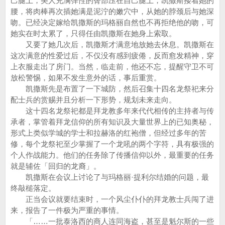
己腿上，美人充满弹性的臀部压在自己腿上，凯撒斯搂着她的
腰，将肉棒再次插她满是泥泞的嫩穴中，从她的脖颈后与她深
吻。已经决定嫁给凯撒斯的玛格丽自然也不再拒绝他的吻，可
她实在时太累了，只得任由凯撒斯在她身上索取。
又要了她几次后，凯撒斯才满意地放她去休息。凯撒斯在
这次满意的性爱过后，不仅没有感到疲倦，反而愈发精神，穿
上衣服走出了房门。当然，临走前，他还不忘，提醒守卫不可
放松警惕，如果不发生意外的话，事后重赏。
凯撒斯先是布置了一下城防，然后召集十四名龙祭祀来分
配士兵的赏赐并且分析一下形势，规划未来走向。
这十四名龙祭祀都是拜龙教多年来代代相传的主持者与传
承者，掌管着拜龙信仰的所有知识及大量世界上的已知奥秘，
形式上类似学城的学士和拉赫洛的红袍僧，但经过多年的苦
修，每个龙祭祀至少掌握了一个龙吼的两个字符，具有极强的
个人作战能力。他们的任务除了传播信仰以外，最重要的任务
就是辅佐「回归的龙裔」。
凯撒斯在会议上讨论了与玛格丽·提利尔结婚的问题，最
终敲槌落定。
正当会议就要结束时，一个风尘仆仆的拜龙教士兵闯了进
来，报告了一件极为严重的事情。
「……一批泰洛西的商人连同海盗，甚至是魁尔斯的一些