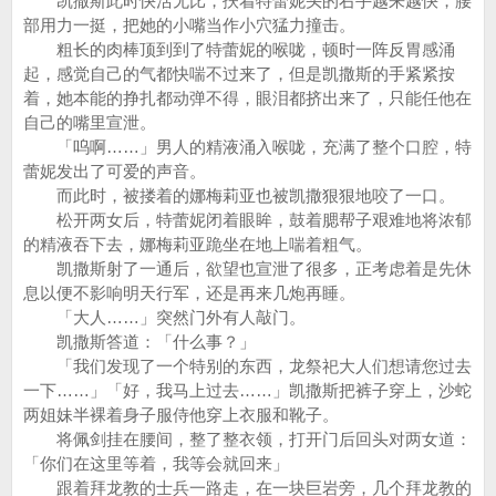
凯撒斯此时快活无比，扶着特蕾妮头的右手越来越快，腰
部用力一挺，把她的小嘴当作小穴猛力撞击。
粗长的肉棒顶到到了特蕾妮的喉咙，顿时一阵反胃感涌
起，感觉自己的气都快喘不过来了，但是凯撒斯的手紧紧按
着，她本能的挣扎都动弹不得，眼泪都挤出来了，只能任他在
自己的嘴里宣泄。
「呜啊……」男人的精液涌入喉咙，充满了整个口腔，特
蕾妮发出了可爱的声音。
而此时，被搂着的娜梅莉亚也被凯撒狠狠地咬了一口。
松开两女后，特蕾妮闭着眼眸，鼓着腮帮子艰难地将浓郁
的精液吞下去，娜梅莉亚跪坐在地上喘着粗气。
凯撒斯射了一通后，欲望也宣泄了很多，正考虑着是先休
息以便不影响明天行军，还是再来几炮再睡。
「大人……」突然门外有人敲门。
凯撒斯答道：「什么事？」
「我们发现了一个特别的东西，龙祭祀大人们想请您过去
一下……」「好，我马上过去……」凯撒斯把裤子穿上，沙蛇
两姐妹半裸着身子服侍他穿上衣服和靴子。
将佩剑挂在腰间，整了整衣领，打开门后回头对两女道：
「你们在这里等着，我等会就回来」
跟着拜龙教的士兵一路走，在一块巨岩旁，几个拜龙教的