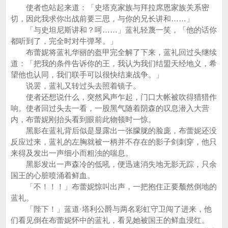
使者也站起来道：「史塔克家族与拜拉席恩家族关系密
切，因此我求你出战前要三思，与你的兄长讲和……」
「与史坦尼斯讲和？呵……」蓝礼轻蔑一笑，「他的话你
都听到了，完全时对牛弹琴。」
布蕾妮将蓝礼华丽的盔甲完全解了下来，蓝礼回过头继续
道：「把我的条件告诉你的王，我认为我们结盟天经地义，希
望他也认同，我们联手可以很快结束战争。」
说罢，蓝礼又转过头去照着镜子。
使者还想说什么，突然风声乍起，门口大帐被吹得猎猎作
响。使者回过头去一看，一股黑气随着阴森的叹息潜入大营
内，布蕾妮刚抬头看到眼前此物顿时一惊。
黑影在蓝礼背后似是显露出一张朦胧的脸庞，布蕾妮还没
反应过来，蓝礼的左胸就被一柄并不存在的影子剑刺穿，他只
来得及发出一声细小而粗浊的喘息。
黑影发出一声森冷的低吼，便迅速消失地无影无踪，只余
国王的心脏喷涌着鲜血。
「不！！！」布蕾妮惊叫出声，一把抱住正要颓然倒地的
蓝礼。
「陛下！」蓝道·塔利公爵与两名彩虹守卫闯了进来，他
们看见倒在布蕾妮怀中的蓝礼，看见她被国王的鲜血浸红。