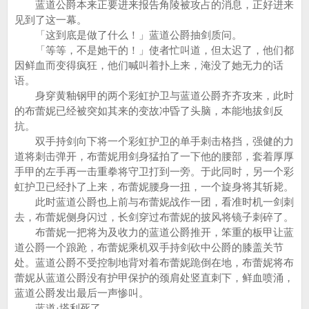
蓝道公爵本来正要进来报告角陵被攻占的消息，正好进来
见到了这一幕。
「这到底是做了什么！」蓝道公爵抽剑质问。
「等等，不是她干的！」使者忙叫道，但太迟了，他们都
因鲜血而变得疯狂，他们喊叫着扑上来，淹没了她无力的话
语。
身穿黄釉钢甲的两个彩虹护卫与蓝道公爵齐齐攻来，此时
的布蕾妮已经被突如其来的变故冲昏了头脑，本能地拔剑反
抗。
双手持剑向下将一个彩虹护卫的单手刺击格挡，强健的力
道将刺击弹开，布蕾妮用剑身猛拍了一下他的腰部，套着厚厚
手甲的左手再一击重拳将守卫打到一旁。于此同时，另一个彩
虹护卫已经扑了上来，布蕾妮腰身一扭，一个旋身将其斩毙。
此时蓝道公爵也上前与布蕾妮战作一团，看准时机一剑刺
去，布蕾妮侧身闪过，长剑穿过布蕾妮的披风将镜子刺碎了。
布蕾妮一把将为及收力的蓝道公爵推开，笨重的板甲让蓝
道公爵一个踉跄，布蕾妮乘机双手持剑砍中公爵的膝盖关节
处。蓝道公爵不受控制地背对着布蕾妮跪倒在地，布蕾妮将布
蕾妮从蓝道公爵没有护甲保护的颈肩处竖直刺下，鲜血喷涌，
蓝道公爵发出最后一声惨叫。
蓝道·塔利死了。