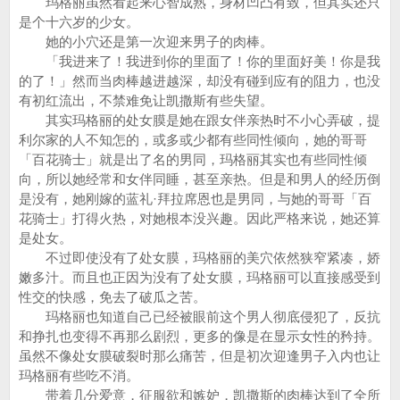
玛格丽虽然看起来心智成熟，身材凹凸有致，但其实还只
是个十六岁的少女。
她的小穴还是第一次迎来男子的肉棒。
「我进来了！我进到你的里面了！你的里面好美！你是我
的了！」然而当肉棒越进越深，却没有碰到应有的阻力，也没
有初红流出，不禁难免让凯撒斯有些失望。
其实玛格丽的处女膜是她在跟女伴亲热时不小心弄破，提
利尔家的人不知怎的，或多或少都有些同性倾向，她的哥哥
「百花骑士」就是出了名的男同，玛格丽其实也有些同性倾
向，所以她经常和女伴同睡，甚至亲热。但是和男人的经历倒
是没有，她刚嫁的蓝礼·拜拉席恩也是男同，与她的哥哥「百
花骑士」打得火热，对她根本没兴趣。因此严格来说，她还算
是处女。
不过即使没有了处女膜，玛格丽的美穴依然狭窄紧凑，娇
嫩多汁。而且也正因为没有了处女膜，玛格丽可以直接感受到
性交的快感，免去了破瓜之苦。
玛格丽也知道自己已经被眼前这个男人彻底侵犯了，反抗
和挣扎也变得不再那么剧烈，更多的像是在显示女性的矜持。
虽然不像处女膜破裂时那么痛苦，但是初次迎逢男子入内也让
玛格丽有些吃不消。
带着几分爱意，征服欲和嫉妒，凯撒斯的肉棒达到了全所