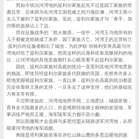
而如今统治河湾地的提利尔家族起先不过是园丁家族的世
袭总管，后来因为在河湾王国危难之间力挽狂澜，河湾王将小
女儿下嫁到了提利尔家族。至此，提利尔家族才与「青手」加
尔斯的血脉沾上了边。
而在征服战争的「怒火燎原」一役中，河湾王与他所有的
儿子都被龙焰烧成了灰烬，园丁家族灭亡。河湾王的总管哈兰
·提利尔向征服者献出了城池，为此伊耿·坦格利安将高庭与河
湾地封给了提利尔家族。然而这样的出身和依靠屈膝得到的地
位，让河湾地的其他贵族都打从心眼里看不起提利尔家族。
因此，提利尔家族对高庭的统治一直受到其他河湾地贵族
的挑战，即使历经提利尔家族多代联姻的巩固，依然有许多人
暗地里鄙视提利尔家族。一直以来，提利尔在高庭的统治都是
完全依靠铁王座的支持，一旦失去了这种支持，他们的基础实
力将非常有限。
不过即使如此，河湾地地势开阔，土地肥沃，城镇富饶，
育有全大陆最多的人口，亦是维斯特洛骑士精神的发源地，军
事训练严格而正规，海军陆军实力都不容小觑。
所以凯撒斯才会选择与多恩结盟从陆路进军河湾地，从而
规避河湾地的海军战舰。
角陵是塔利家族坐落在赤红山脉山麓的多恩边疆地的族