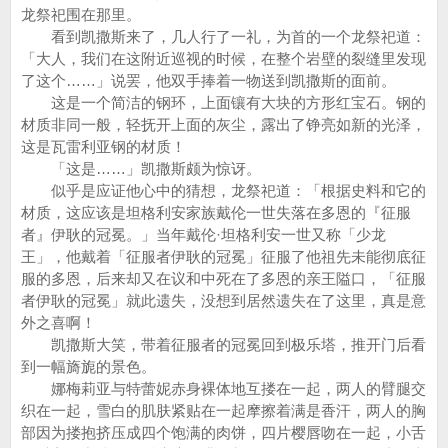
龙祭祀围在那里。
看到凯撒斯来了，几人行了一礼，为首的一个龙祭祀道：
「大人，我们在这附近巡视的时候，在整个岩壁的裂缝里发现
了这个……」说罢，他双手捧着一物送到凯撒斯的面前。
这是一个简洁的钢环，上面镶有大块的方形红宝石。钢的
材质非同一般，轻抚开上面的灰尘，露出了铮亮如新的光泽，
这是瓦雷利亚钢的材质！
「这是……」凯撒斯颇为惊讶。
似乎是应证他心中的猜想，龙祭祀道：「根据史料和它的
材质，这应该是坦格利安家族戴伦一世失落在多恩的『征服
者』伊耿的冠冕。」当年戴伦·坦格利安一世又称「少龙
王」，他戴着「征服者伊耿的冠冕」征服了他祖先未能彻底征
服的多恩，后来却又在议和中死在了多恩的亲王隘口，「征服
者伊耿的冠冕」就此遗失，没想到居然遗失在了这里，真是意
外之喜啊！
凯撒斯大笑，带着征服者的冠冕回到极乐塔，推开门后看
到一幅旖旎的景色。
娜梅莉亚与特蕾妮赤身裸体地互搂在一起，两人的臂腿交
织在一起，雪白的肌肤紧贴在一起摩擦着满是香汗，两人的胸
部因为搂抱挤压成四个饱满的肉饼，四片樱唇吻在一起，小舌