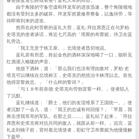
备迎接蓝道公爵或者整个蓝礼大军的回击。
由于角陵的守备空虚和拜龙军的进攻迅速，整个角陵领地
都没有受到太多的破坏。拜龙军抓紧修养整备，以逸待劳，等
待即将到来的进攻。
然而在此时苦桥的蓝礼大营，蓝礼·拜拉席恩正在与罗柏·
史塔克的使者谈话，将近七尺高的「塔斯的布蕾妮」侍卫在蓝
礼旁边。
「我王无意于铁王座。」北境使者恳切地说。
蓝礼若有所思，拎起金色的酒杯深深地喝了一口，能听见
红酒灌入喉咙的声音。
他放下酒杯，道：「那么我们也没有理由敌对，罗柏·史
塔克可以继续在北境称王，史塔克仍然统治卡林湾以北。首先
他得宣誓效忠。」「什么样的誓词？」
「与１８年前奈德·史塔克向劳勃宣誓一样。」使者陷入
了沉默。
蓝礼继续道：「爵士，他们的友谊维系了王国统一。」使
者沉默了一会儿，道：「我王的忠诚有何回报？」「早晨，我
将击溃我哥哥的军队。在那之后……」蓝礼站了起来，「拜拉
席恩和史塔克将对抗共同的敌人，就跟从前一样。」说完，蓝
礼走到镜子前，背对着北境使者，彩虹守卫布蕾妮为他慢慢解
下盔甲。