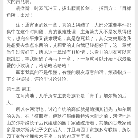
大的吉兆啊。
凯撒斯一时豪气冲天，拔出腰间长剑，一指西方：「目标
角陵，出发！」
注：通宵更的这一章，真的太纠结了，大部分重要事件都
集中在这个时间段，真的很难处理，主角势力又不是发展得很
大，想完全平推又很难硬退，真是愁死我了，其实龙妈那边我
是想要去拿点东西的，艾莉亚的走向我已经想好了，这一章就
当作过渡好了，所以这一章没有Ｈ剧情，只看Ｈ的朋友可以直
接跳过，等我睡醒了再写下一章，下一章就可以开始Ｈ我最最
爱的小玫瑰了，哈哈哈哈哈哈！
军事我真的不是很懂，有懂的朋友愿意的话，烦请指点一
下文中谬误，评论里讨论讨论。
第七章 易主
在河湾地，几乎所有主要贵族都是「青手」加尔斯的后
人。
所以在河湾地，讨论血统的高低就是追溯其祖先与加尔斯
的关系。在「征服者」伊耿征服维斯特洛大陆之前，河湾地是
由加尔斯嫡长子后代组建的园丁家族统治着，其他的古老家族
多是加尔斯其他子女的后人，并且与园丁家族多有联姻，所以
园丁家族坐拥橡木王座，各族都愿意臣服。