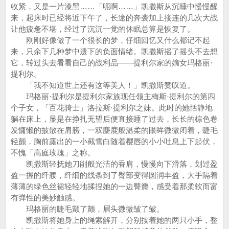
收紧，又是一片漆黑……「呃啊……」凯撒斯从沉睡中慢慢醒
来，起床时已经将近下午了，长途的奔袭加上接连的几次大战
让他疲惫不堪，经过了沉沉一觉的休眠总算是恢复了。
刚刚好像做了一个很长的梦，仔细回忆又什么都记不起
来，只余下几种梦中遗下的负面情绪。凯撒斯摇了摇头不去想
它，转过头去看看自己的战利品——提利尔家的嫡女玛格丽·
提利尔。
「我不知道世上还有这等美人！」凯撒斯赞叹道。
玛格丽·提利尔是提利尔家族现任领主梅斯·提利尔的第四
个子女，「百花骑士」洛拉斯·提利尔之妹。此时的她恬静地
躺在床上，显是在挣扎无望后便直接睡了过去，长长的棕色卷
发慵懒的披散在肩膀，一双麋鹿般温柔的眼眸微微闭着，睫毛
轻颤，胸前露出的一小截雪白随着樱唇的小小吐息上下起伏，
不愧「高庭玫瑰」之称。
凯撒斯轻抚她刀削般光洁的香肩，慢慢向下滑落，划过盈
盈一握的纤腰，纤细的线条到了臀部变得圆润丰盈，大手隔着
薄薄的绿色丝裙轻轻地揉捏她的一边臀瓣，感受着那柔软而富
有弹性的美妙触感。
玛格丽的睫毛颤了颤，眉头微微皱了皱。
凯撒斯将她身上的绳索解开，分别按着她的两只小手，整