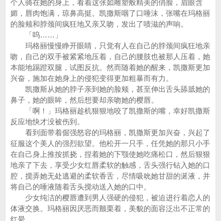
个人骑在她的身上，看着这张如雕塑般精美的俏脸，眉眼含
媚，唇肉饱满，琼鼻高挺。凯撒斯咽了口唾沫，张嘴在玛格丽
的脸颊和脖颈间疯狂地又亲又吻，发出了啧滋的声响。
「呜……」
玛格丽慢慢睁开眼睛，只觉有人在自己的脖颈间疯狂地亲
吻，自己的双手被紧紧地压着，自己的腰肢也被那人压着，她
本能地踢蹬双腿，试图反抗。然而随着她的醒来，凯撒斯更加
兴奋，施加在她身上的侵犯变得更加粗暴而有力。
凯撒斯从她的脖子亲到她的脸颊，甚至伸出舌头舔舐她的
鼻子，她的眼眸，然后想要却亲吻她的樱唇。
「啊！」玛格丽趁机狠狠地咬了凯撒斯的嘴，幸好凯撒斯
反应地快才没被伤到。
看到面带着倔强怒容的玛格丽，凯撒斯更加兴奋，兴起了
征服这个美人的强烈欲望。他松开一只手，任凭她的那只小手
在自己身上推按抓挠，捏着她的下颚使她吃痛松口，然后狠狠
地亲了下去，享受少女红唇柔软的触感，舌头强行钻入她的口
腔，搅弄她无处逃避的柔软香舌，尽情吸吮她甘甜的涎液，并
将自己的唾液随着舌头搅动送入她的口中。
少女纯洁的樱唇遭到男人强硬的侵犯，被迫进行着恋人的
体液交换。玛格丽因厌恶而颤栗着，美貌的面容泛出不正常的
红晕。