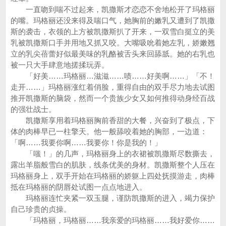
一直吻到喘不过起来，凯撒斯才恋恋不舍地松开了玛格丽
的嘴。玛格丽还没来得及喘口气，她胸前的嫩乳又遭到了凯撒
斯的袭击，衣领的上方被凯撒斯扒了开来，一双雪白挺立的美
乳被凯撒斯口手并用地又抓又咬。大嘴吸吮着她左乳，娇嫩翘
立的乳尖蓓蕾好似最美味的乳酪被舌头来回舔舐。她的右乳也
被一只大手肆意地搓揉玩弄。
「好美……玛格丽…滋滋……啧……好美啊……」「不！
走开……」玛格丽涨红着俏脸，重得自由的双手尽力地去试图
推开凯撒斯的脑袋，然而一个贵族少女又如何推得动身经百战
的强壮战士。
凯撒斯享用着玛格丽胸前香甜的大餐，兴奋到了极点，下
体的肉棒早已一柱擎天。他一般舔咬着她的胸部，一边道：
「啊……我要你啊……我要你！你是我的！」
「嗤！」的几声，玛格丽身上的衣裙被凯撒斯尽数撕去，
露出羊脂般雪白的肌肤，线条优美的身材。凯撒斯整个人压在
玛格丽身上，双手开始在玛格丽的娇躯上四处抚摸游走，肉棒
抵在玛格丽的阴唇处试图一点点地进入。
玛格丽连忙夹紧一双玉腿，谨防凯撒斯的进入，竭力保护
自己珍贵的贞操。
「玛格丽，玛格丽……我亲爱的玛格丽……我好爱你……