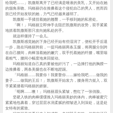
给我吧……」凯撒斯离开了已经满是唾液的美乳，又开始在她
的颔角亲吻。玛格丽仍在推搡着这个侵犯自己的男人，然而四
肢已经开始发软的她，力气已经越来越弱了。
凯撒斯一手揉捏着她的翘臀，一手移到她的私密处。
「啊！」玛格丽立即伸手去阻拦凯撒斯的攻势，双手紧紧
地抓着凯撒斯那只攻向她私处的手。
就这样僵持了一会儿。
凯撒斯感觉她的下身已经开始有些湿润了，便松开手后退
一步，跪在玛格丽胯前，一提玛格丽两条玉腿，将两腿分别跨
在自己腰间，肉棒顶着她的嫩穴，双手托着她的纤腰，嘴里喘
着粗气，腰间小幅度地来回挺动。
玛格丽知道自己真的要被他奸污了，一边捶打他的胸膛一
边推搡着，两条美腿也在不断地蹬踢。
「玛格丽……我要你！我要娶你……嫁给我吧……做我的
妻子……做我的王后！」凯撒斯开始发力，腰身用力挺入，双
手紧紧搂着玛格丽的娇躯。
「呃啊……噢！」玛格丽眉头紧皱，憋红了一张俏脸。
坚硬入铁的肉棒缓缓推入玛格丽美妙的体内，肉棒被蜜穴
紧紧地包裹着，穿过层层水润柔腻的褶皱进入到深处，这是处
女特有的紧致。