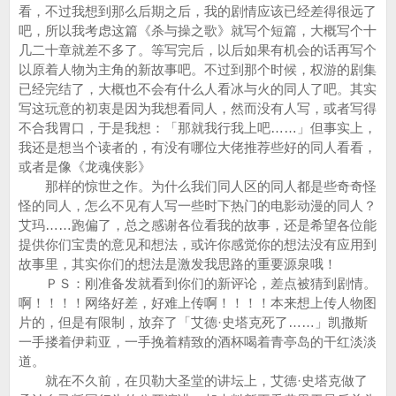
看，不过我想到那么后期之后，我的剧情应该已经差得很远了
吧，所以我考虑这篇《杀与操之歌》就写个短篇，大概写个十
几二十章就差不多了。等写完后，以后如果有机会的话再写个
以原着人物为主角的新故事吧。不过到那个时候，权游的剧集
已经完结了，大概也不会有什么人看冰与火的同人了吧。其实
写这玩意的初衷是因为我想看同人，然而没有人写，或者写得
不合我胃口，于是我想：「那就我行我上吧……」但事实上，
我还是想当个读者的，有没有哪位大佬推荐些好的同人看看，
或者是像《龙魂侠影》
那样的惊世之作。为什么我们同人区的同人都是些奇奇怪
怪的同人，怎么不见有人写一些时下热门的电影动漫的同人？
艾玛……跑偏了，总之感谢各位看我的故事，还是希望各位能
提供你们宝贵的意见和想法，或许你感觉你的想法没有应用到
故事里，其实你们的想法是激发我思路的重要源泉哦！
ＰＳ：刚准备发就看到你们的新评论，差点被猜到剧情。
啊！！！！网络好差，好难上传啊！！！！本来想上传人物图
片的，但是有限制，放弃了「艾德·史塔克死了……」凯撒斯
一手搂着伊莉亚，一手挽着精致的酒杯喝着青亭岛的干红淡淡
道。
就在不久前，在贝勒大圣堂的讲坛上，艾德·史塔克做了