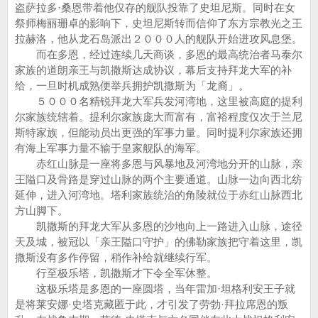
盗萨拉多·桑恩带着他仅存的舰队投靠了史坦尼斯。同时在女
祭师梅丽珊卓的影响下，史坦尼斯转而信仰了东方宗教光之王
拉赫洛，他从龙石岛派出２０００人的舰队开始进攻风息堡。
而在多恩，经过连续几天商谈，多恩的最高统治者马泰尔
家族的道朗亲王与凯撒斯达成协议，幕后支持拜龙大军的补
给，一旦时机成熟便举兵拥护凯撒斯为「龙裔」。
５０００名精锐拜龙大军兵发河湾地，这里被高庭的提利
尔家族统辖着。提利尔家族庞大而富有，富裕程度仅次于兰尼
斯特家族，但能动员出更强的军事力量。同时提利尔家族还拥
有海上军事力量不输于皇家舰队的海军。
赤红山脉是一座将多恩与风暴地及河湾地分开的山脉，亲
王隘口及骨路是穿过山脉的两个主要通道。山脉一边向西北纺
延伸，进入河湾地。塔利家族统治的角陵就位于赤红山脉西北
方山脚下。
凯撒斯的拜龙大军从多恩的沙地向上一路进入山脉，途径
天及城，被冠以「亲王隘口守护」的佛勒家族把守着这里，凯
撒斯没有多作停留，稍作补给就继续行军。
行至极乐塔，凯撒斯才下令全军休整。
这极乐塔是多恩的一座圆塔，当年雷加·坦格利安王子就
是将莱安娜·史塔克藏匿于此，才引发了劳勃·拜拉席恩的叛