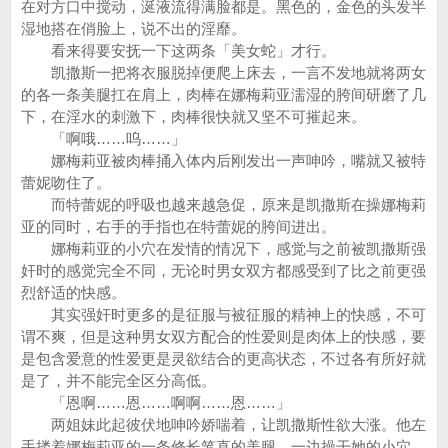
在对方口中搅动，涎液流得满脸都是。黑色的，金色的头发半
湿地搭在俏脸上，说不出的淫靡。
看来得要安抚一下这两条「美女蛇」才行。
凯撒斯一把将衣服脱掉便爬上床去，一言不发地就将两女
的各一条美腿扛在肩上，肉棒在娜梅莉亚濡湿的胯间研磨了几
下，在淫水的刺激下，肉棒很快就又坚不可摧起来。
「啊哦……呜……」
娜梅莉亚被肉棒捅入体内后刚发出一声呻吟，嘴就又被特
蕾妮吻住了。
而特蕾妮的呼吸也越来越急促，原来是凯撒斯在操娜梅莉
亚的同时，右手的手指也在特蕾妮的胯间进出。
娜梅莉亚的小穴在发情的情况下，感觉与之前被凯撒斯强
奸时的感觉完全不同，无论时男女双方都感受到了比之前更强
烈舒适的快感。
其实强奸时更多的是征服与被征服的精神上的快感，不可
谓不爽，但是这种男女双方配合的性爱则是肉体上的快感，要
是包含爱意的性爱更是灵欲结合的更高状态，不过各有所好就
是了，并不能完全区分高低。
「恩啊……恩……啊啊……恩……」
两姐妹此起彼伏地呻吟娇喘着，让凯撒斯性欲大涨。他左
手搂着娜梅莉亚的一条修长笔直的美腿，一边操干她的小穴，