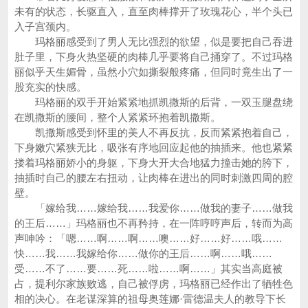
未有的状态，长驱直入，直至肉棒撑开了玫瑰花心，半个头已
入子宫颈内。
玛格丽感受到了男人无比强烈的欲望，似是要把自己吞进
肚子里，下身火热坚硬的肉棒几乎要将自己捅穿了。不过玛格
丽似乎天生媚骨，虽然小穴如撕裂般疼痛，但同时竟生出了一
股充实的快感。
玛格丽的双手开始紧紧地抓凯撒斯的后背，一双玉腿盘绕
在凯撒斯的腰间，整个人紧紧环抱着凯撒斯。
凯撒斯感受到怀里的美人不再反抗，反而紧紧抱着自己，
下身嫩穴紧狭无比，吸张有序地回应起他的抽插来。他也紧紧
搂着玛格丽娇小的身躯，下身大开大合地猛力撞击她的胯下，
抽插时自己的腰左右扭动，让肉棒在进出的同时刺激四周的腔
壁。
「嫁给我……嫁给我……我爱你……做我的妻子……做我
的王后……」玛格丽也不再矜持，在一阵哼哼声后，转而为高
声呻吟：「嗯……啊……啊……噢……好……好……哦……
快……我……我嫁给你……做你的王后……啊……哦……
受……不了……要……死……啦……啊……」其实当高庭被
占，提利尔家族败逃，自己被俘虏，玛格丽已经作出了牺牲色
相的决心。在老谋深算的祖母奥莲娜·雷德温夫人的教导下长