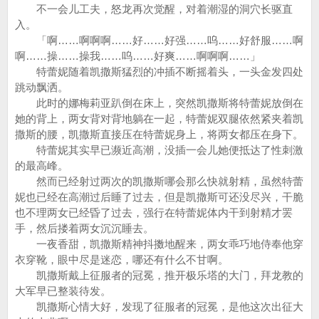
不一会儿工夫，怒龙再次觉醒，对着潮湿的洞穴长驱直
入。
「啊……啊啊啊……好……好强……呜……好舒服……啊
啊……操……操我……呜……好爽……啊啊啊……」
特蕾妮随着凯撒斯猛烈的冲插不断摇着头，一头金发四处
跳动飘洒。
此时的娜梅莉亚趴倒在床上，突然凯撒斯将特蕾妮放倒在
她的背上，两女背对背地躺在一起，特蕾妮双腿依然紧夹着凯
撒斯的腰，凯撒斯直接压在特蕾妮身上，将两女都压在身下。
特蕾妮其实早已濒近高潮，没插一会儿她便抵达了性刺激
的最高峰。
然而已经射过两次的凯撒斯哪会那么快就射精，虽然特蕾
妮也已经在高潮过后睡了过去，但是凯撒斯可还没尽兴，干脆
也不理两女已经昏了过去，强行在特蕾妮体内干到射精才罢
手，然后搂着两女沉沉睡去。
一夜香甜，凯撒斯精神抖擞地醒来，两女乖巧地侍奉他穿
衣穿靴，眼中尽是迷恋，哪还有什么不甘啊。
凯撒斯戴上征服者的冠冕，推开极乐塔的大门，拜龙教的
大军早已整装待发。
凯撒斯心情大好，发现了征服者的冠冕，是他这次出征大