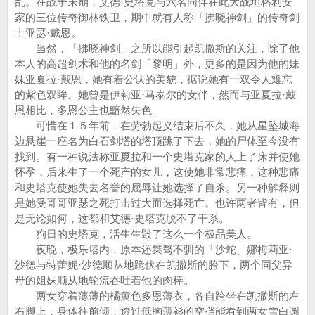
乱。在战争末期，艾德·史塔克与六名同伴在此大战坦格利安
家的三位传奇御林铁卫，期中就有人称「拂晓神剑」的传奇剑
士亚瑟·戴恩。
当然，「拂晓神剑」之所以能引起凯撒斯的关注，除了他
本人的高超剑术和他的名剑「黎明」外，更多的是因为他的妹
妹亚夏拉·戴恩，她有着公认的美貌，据说她有一双令人难忘
的紫色双眸。她曾是伊莉亚·马泰尔的女伴，然而与亚夏拉·戴
恩相比，多恩公主也黯然失色。
可惜在１５年前，在劳勃起义结束后不久，她从星坠城海
边悬崖一座名为白石剑塔的塔顶跳了下去，她的尸体至今没有
找到。有一种说法称亚夏拉和一个史塔克家的人上了床并使她
怀孕，后来生了一个死产的女儿，这使她非常悲痛，这种悲痛
和史塔克使她失去名誉的屈辱让她选择了自杀。另一种解释则
是她受哥哥亚瑟之死打击过大而选择死亡。也许两者皆有，但
是无论如何，这都和艾德·史塔克脱不了干系。
狗日的史塔克，活生生毁了这么一个极品美人。
夜晚，极乐塔内，原本还桀骜不驯的「沙蛇」娜梅莉亚·
沙德与特蕾妮·沙德顺从地跪伏在凯撒斯的胯下，两个同父异
母的姐妹顺从地轮流吞吐着他的肉棒。
两女穿着薄薄的橘黄色多恩薄衣，各自跨坐在凯撒斯的左
右脚上，身体往前倾，透过低胸薄衫的空挡能看到两女雪白圆