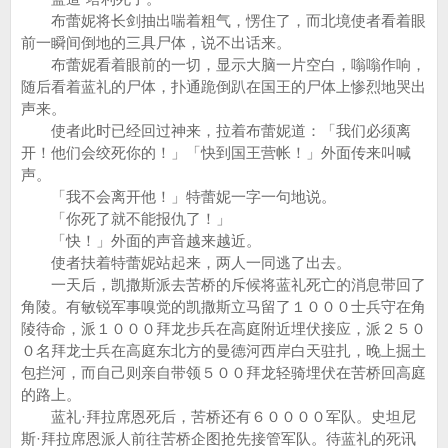
布蕾妮将长剑抽出喘着粗气，愣住了，而北境使者看着眼
前一瞬间倒地的三具尸体，说不出话来。
布蕾妮看着眼前的一切，显示大脑一片空白，嗡嗡作响，
随后看着蓝礼的尸体，扑通跪倒趴在国王的尸体上惨烈地哭出
声来。
使者此时已经回过神来，拉着布蕾妮道：「我们必须离
开！他们会绞死你的！」「快到国王营帐！」外面传来叫喊
声。
「我不会离开他！」特蕾妮一字一句地说。
「你死了就不能报仇了！」
「快！」外面的声音越来越近。
使者扶着特蕾妮站起来，两人一同逃了出去。
一天后，凯撒斯派去苦桥的斥候将蓝礼死亡的消息带回了
角陵。有敏锐军事嗅觉的凯撒斯立马留了１０００士兵守在角
陵待命，派１０００拜龙步兵在高庭附近埋伏接应，派２５０
０名拜龙士兵在高庭东北方的曼德河西岸白天驻扎，晚上掘土
包拦河，而自己则亲自带领５００拜龙轻骑埋伏在苦桥回高庭
的路上。
蓝礼·拜拉席恩死后，苦桥还有６００００军队。史坦尼
斯·拜拉席恩派人前往苦桥企图抢先接管军队。待蓝礼的死讯