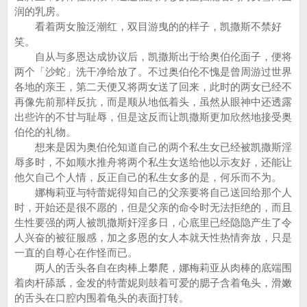
润的乳房。
看着两女脸泛潮红，双目游曳的的样子，凯撒斯不禁好
笑。
自从与多恩达成协议后，凯撒斯出于给奥伯伦面子，便将
两个「沙蛇」洗干净给放了。不过奥伯伦不愧是曾周游过世界
各地的亲王，第二天便又将两女送了回来，此时的两女已经不
再像先前那样反抗，而是顺从地低着头，虽然从眼神中还透露
出些许的不甘与耻辱，但是这反而让凯撒斯更加欣然地接受奥
伯伦的礼物。
想来是因为奥伯伦知道自己的两个私生女已经被凯撒斯淫
辱多时，不如顺水推舟将两个私生女送给他以示友好，还能让
他欠自己个人情，反正自己的私生女多的是，何乐而不为。
娜梅莉亚与特蕾妮得知自己的父亲要将自己送回给那个人
时，开始还是很不愿的，但是父亲的命令时无法拒绝的，而且
生性要强的两人被凯撒斯奸淫多日，心底里已经隐隐产生了令
人兴奋的被征服感，加之多恩的女人本就天性热情奔放，只是
一直的自尊心在作怪而已。
两人的舌头各自在肉棒上攀爬，娜梅莉亚从肉棒的底端围
着肉杆舔舐，金发的特蕾妮则鼓着可爱的腮子含着龟头，滑嫩
的舌头在口腔内围着龟头的表面打转。