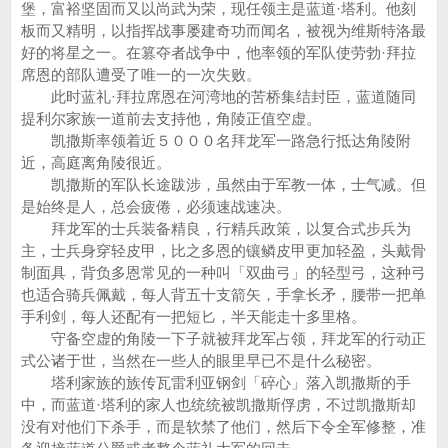
堡，富裕坚固而又以尚武为荣，现任领主是蓝道·塔利。他刻
板而又精明，以指挥战事屡建奇功而闻名，被视为维斯特洛最
好的将星之一。在篡夺者战争中，他率领的军队使劳勃·拜拉
席恩的部队遭受了唯一的一次失败。
此时蓝礼·拜拉席恩在河湾地的苦桥集结封臣，蓝道随同
提利尔家族一道前去支持他，角陵正值空虚。
凯撒斯率领着近５０００名拜龙军一路急行抵达角陵附
近，高庭离角陵很近。
凯撒斯的军队长途跋涉，虽然由于军教一体，士气减。但
是始终是人，总会疲倦，必须速战速决。
拜龙军的士兵装备精良，行精兵政策，以复合式步兵为
主，士兵身穿轻皮甲，比之多恩的镶鳞皮甲更加轻盈，头戴骨
制面具，背负多恩常见的一种叫「双曲弓」的轻型弓，这种弓
也适合骑兵佩戴，每人背五十支箭矢，手拿长矛，腰带一把单
手利剑，每人还配有一把短匕，半天能走十多里格。
守备空虚的角陵一下子就被拜龙军占领，拜龙军的行动正
式公诸于世，当然在一些人的眼里早已不是什么秘密。
塔利家族的族传瓦雷利亚钢剑「碎心」落入凯撒斯的手
中，而蓝道·塔利的家人也统统被凯撒斯俘虏，不过凯撒斯却
没有对他们下杀手，而是软禁了他们，然后下令全军修整，准