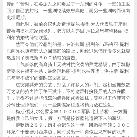
传到军营时，在各派系之间爆发了一系列的斗争，一些领主返
回了自己的封地，一些则继续效忠高庭，而另一些则转而倒向
史坦尼斯。
而此时，御前会议也差遣培提尔·徒利大人代表铁王座到
苦桥与提利尔家族谈判，双方以乔弗里·拜拉席恩与玛格丽·提
利尔的婚约缔结联盟。
然而令他们没想到的是，在洛拉斯·提利尔与玛格丽·提利
尔两兄妹随着部队返回高庭的路上，刚经过果酒厅没多久就突
然遭到了凯撒斯５００精锐的袭击。
士气低落的高庭骑士无法对抗突袭的拜龙精锐，由于凯撒
斯要求在捕不在杀，最终玛格丽·提利尔被俘虏，洛拉斯·提利
尔与溃不成军的部队逃回高庭。
这突如其来的变故，打乱了许多人的计划。起初坐拥数数
万之众的势力忙于争王激斗，不将这群打扮怪异的人放在眼
里，觉得不过是些流窜的佣兵团或者盗贼，等夺得王位便可分
分钟处理掉他们。而一些阴谋家也没将精力放在这边。
梅斯·提利尔公爵亲率１００００军队北上苦桥，一方面
是解救自己的女儿，另一方面是接管蓝礼遗留下来的军队。
伊耿历２９９，历史会记住这一年。凯撒斯率领３０００
拜龙军于曼德河西岸边，同时发出一种类似巨龙怒啸的吼声，