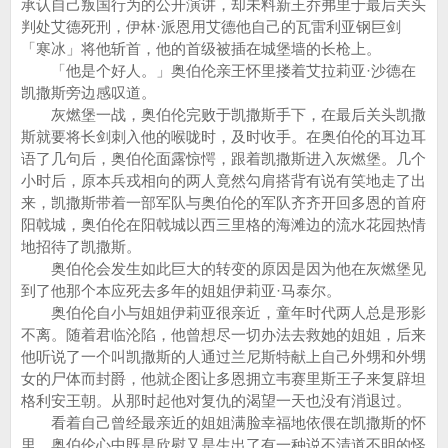
承认自己叛国行为的公开演讲，却未料新王乔弗里于最后关头
判处艾德死刑，伊林·派恩用艾德他自己的瓦雷利亚钢巨剑
「寒冰」将他斩首，他的首级被插在城堡墙的长枪上。
「他是个好人。」奥伯伦亲王怀里搂着艾拉莉亚·沙德在
凯撒斯旁边感叹道。
灰燃堡一战，奥伯伦完败于凯撒斯手下，在最后关头凯撒
斯就要将长剑刺入他的喉咙时，及时收手。在奥伯伦的耳边耳
语了几句后，奥伯伦面露惊愕，跟着凯撒斯进入灰燃堡。几个
小时后，原本兵戎相向的两人竟然勾肩搭背有说有笑地走了出
来，凯撒斯带着一部军队与奥伯伦的军队齐齐开回多恩的首府
阳戟城，奥伯伦在阳戟城以西三里格的海滩边的流水花园热情
地招待了凯撒斯。
奥伯伦会发生如此巨大的转变的原因是因为他在灰燃堡见
到了他那个本应死去多年的姐姐伊莉亚·马泰尔。
奥伯伦自小与姐姐伊莉亚很亲近，童年时代两人总是形影
不离。随着君临沦陷，他曾想尽一切办法去救她的姐姐，后来
他听说了一个叫凯撒斯的人通过兰尼斯特献上自己外甥和外甥
女的尸体而封爵，他就企图让多恩拥立韦赛里斯王子来复辟坦
格利安王朝。从那时起他对复仇的渴望一天也没有消退过。
看着自己曾经最亲近的姐姐满脸幸福地依偎在凯撒斯的怀
里，奥伯伦心中既是欣慰又是生出了有一种说不清道不明的怪