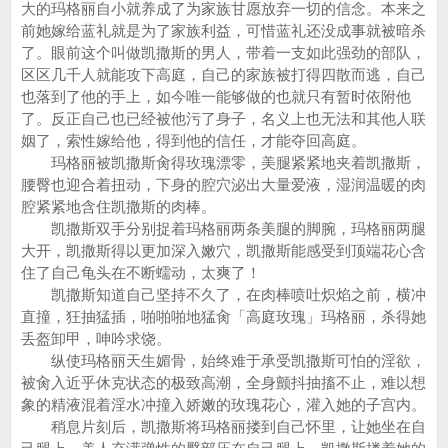
大的玛格丽自小就养成了为家族甘愿放弃一切的信念。本来之
前她嫁给蓝礼就是为了家族利益，可惜蓝礼还没成事就被暗杀
了。眼前这个叫做凯撒斯的男人，带着一支如此强劲的部队，
区区几千人就能攻下高庭，自己的家族被打得四散而逃，自己
也落到了他的手上，如今唯一能够做的也就只有暂时依附他
了。反正自己也已经被他污了身子，名义上也无法和其他人联
姻了，索性嫁给他，得到他的信任，才能夺回高庭。
玛格丽被凯撒斯肏得玫瑰漂零，美腿紧紧地夹着凯撒斯，
腰臀也迎合着扭动，下身的腔穴泌出大量爱液，湿润温暖的肉
腔紧紧地含住凯撒斯的肉棒。
凯撒斯双手分别捉着玛格丽两条美腿的脚腕，玛格丽两腿
大开，凯撒斯得以更加深入嫩穴，凯撒斯能感受到顶端花心含
住了自己龟头在不断蠕动，太爽了！
凯撒斯知道自己坚持不久了，在肉棒喷吐炽焰之前，横冲
直撞，狂抽猛插，啪啪啪地猛肏「高庭玫瑰」玛格丽，杀得她
丢盔卸甲，呻吟求饶。
纵使玛格丽天生媚骨，始终难于承受凯撒斯可怕的淫欲，
被肏入近乎休克状态的极致高潮，全身颤抖抽搐不止，难以想
象的精液混着淫水冲撞入娇嫩的玫瑰花心，灌入她的子宫内。
稍息片刻后，凯撒斯将玛格丽搂到自己怀里，让她坐在自