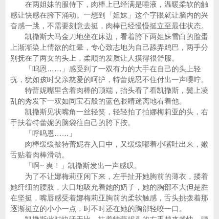
在两姐妹的服侍下，肉棒上已经满是唾液，温暖柔软的触
感让快感在胯下涌动。一想到「姐妹」这个字眼就让脑内的兴
奋感一跳，不需要刻意去挺，肉棒已经慢慢挺立至最佳状态。
凯撒斯大马金刀地坐在床边，看着胯下两姐妹雪白的脸蛋
上渐渐染上情欲的红晕，专心致志地为自己舔弄鸡巴，两手分
别抚在了两女的头上，柔顺的发质让人摸得很舒服。
「呜恩……」感受到了一双有力的大手在自己的头上轻
抚，犹如孩时父亲慈爱的呵护，特蕾妮忍不住付出一声嘤咛。
特蕾妮嘴里含着肉棒的顶端，抬头看了看凯撒斯，鬓上凌
乱的秀发下一双如同宝石般的蓝色眼睛迷离地看着他。
凯撒斯见状嘴角一丝轻笑，轻轻拍了拍娜梅莉亚的头，右
手扶着特蕾妮的脑袋往自己的胯下按。
「呼呜恩……」
肉棒缓缓被特蕾妮吞入口中，又缓缓嘟着小嘴吐出来，嫩
舌贴着肉棒滑动。
「啊~ 爽！」凯撒斯发出一声感叹。
为了不让娜梅莉亚闲下来，左手扯开她胸前的薄衣，搂着
她纤细的腰肢，大口地吸允着她的奶子，她的胸部不大但是胜
在坚挺，嘴唇感受着娜梅莉亚胸前的柔软触感，舌头挑拨着那
逐渐挺立的小小一点，时不时还在她的胸部轻咬一口。