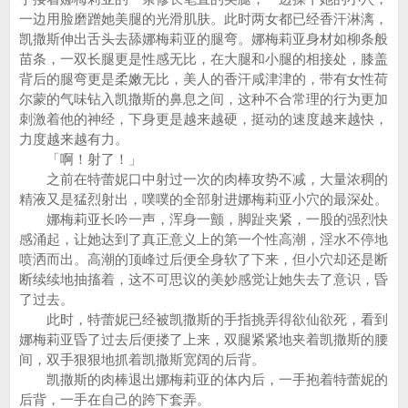
一边用脸磨蹭她美腿的光滑肌肤。此时两女都已经香汗淋漓，
凯撒斯伸出舌头去舔娜梅莉亚的腿弯。娜梅莉亚身材如柳条般
苗条，一双长腿更是性感无比，在大腿和小腿的相接处，膝盖
背后的腿弯更是柔嫩无比，美人的香汗咸津津的，带有女性荷
尔蒙的气味钻入凯撒斯的鼻息之间，这种不合常理的行为更加
刺激着他的神经，下身更是越来越硬，挺动的速度越来越快，
力度越来越有力。
「啊！射了！」
之前在特蕾妮口中射过一次的肉棒攻势不减，大量浓稠的
精液又是猛烈射出，噗噗的全部射进娜梅莉亚小穴的最深处。
娜梅莉亚长吟一声，浑身一颤，脚趾夹紧，一股的强烈快
感涌起，让她达到了真正意义上的第一个性高潮，淫水不停地
喷洒而出。高潮的顶峰过后便全身软了下来，但小穴却还是断
断续续地抽搐着，这不可思议的美妙感觉让她失去了意识，昏
了过去。
此时，特蕾妮已经被凯撒斯的手指挑弄得欲仙欲死，看到
娜梅莉亚昏了过去后便搂了上来，双腿紧紧地夹着凯撒斯的腰
间，双手狠狠地抓着凯撒斯宽阔的后背。
凯撒斯的肉棒退出娜梅莉亚的体内后，一手抱着特蕾妮的
后背，一手在自己的跨下套弄。