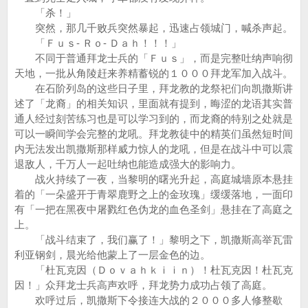
「杀！」
突然，那几千败兵突然暴起，迅速占领城门，喊杀声起。
「Ｆｕｓ- Ｒｏ- Ｄａｈ！！！」
不同于普通拜龙士兵的「Ｆｕｓ」，而是完整吐纳声响彻
天地，一批从角陵赶来养精蓄锐的１０００拜龙军加入战斗。
在石阶列岛的这些日子里，拜龙教的龙祭祀们向凯撒斯讲
述了「龙裔」的相关知识，里面就有提到，晦涩的龙语其实普
通人经过刻苦练习也是可以学习到的，而龙裔的特别之处就是
可以一瞬间学会完整的龙吼。拜龙教徒中的精英们虽然短时间
内无法发出凯撒斯那样威力惊人的龙吼，但是在战斗中可以震
退敌人，千万人一起吐纳也能造成强大的影响力。
战火持续了一夜，当黎明的曙光升起，高庭城墙原本悬挂
着的「一朵盛开于青翠鹿野之上的金玫瑰」缓缓落地，一面印
有「一把在黑夜中屠戮红色伪龙的血色圣剑」悬挂在了高庭之
上。
「战斗结束了，我们赢了！」黎明之下，凯撒斯高举瓦雷
利亚钢剑，晨光给他蒙上了一层金色的边。
「杜瓦克因（Ｄｏｖａｈｋｉｉｎ）！杜瓦克因！杜瓦克
因！」众拜龙士兵高声欢呼，拜龙势力成功占领了高庭。
欢呼过后，凯撒斯下令接连大战的２０００多人修整歇