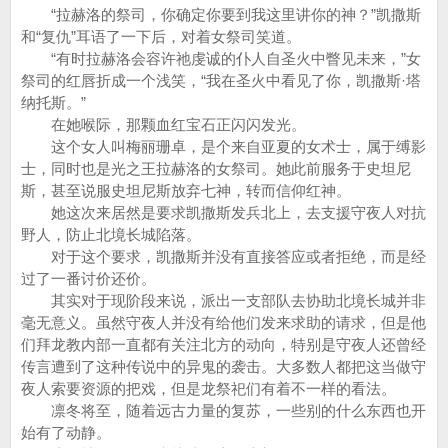
“拉赫洛的祭司，你确定你要到我这里讲你的神？”凯撒斯
和“复仇”耳语了一下后，对着女祭司笑道。
“有时拉赫洛会容许祂虔诚的仆人自圣火中瞥见未来，”女
祭司的红唇折成一个浅笑，“我在圣火中看见了你，凯撒斯·塔
纳托斯。”
在她喉际，那颗血红宝石正闪闪发光。
这个女人叫梅丽珊卓，是个来自亚夏的女术士，属于缚影
士，同时也是光之王拉赫洛的女祭司。她此前服务于史坦尼
斯，甚至说服史坦尼斯放弃七神，转而信仰红神。
她这次来居然是要求凯撒斯发兵北上，去支援守夜人对抗
野人，防止北境长城陷落。
对于这个要求，凯撒斯并没有直接答应或者拒绝，而是经
过了一番讨价还价。
其实对于现阶段来说，派出一支部队去协助北境长城并非
毫无意义。虽然守夜人并没有给他们发来求助的请求，但是他
们拜龙教内部一直都有关注北方的动向，特别是守夜人还曾经
传言遭到了这种传说中的异鬼的袭击。大多数人都把这当做守
夜人索要资源的把戏，但是龙祭祀们有着不一样的看法。
凛冬将至，随着远古力量的复苏，一些别的什么东西也开
始有了动静。