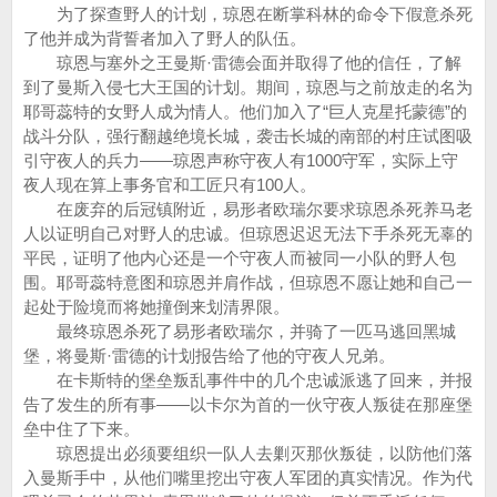
为了探查野人的计划，琼恩在断掌科林的命令下假意杀死
了他并成为背誓者加入了野人的队伍。
琼恩与塞外之王曼斯·雷德会面并取得了他的信任，了解
到了曼斯入侵七大王国的计划。期间，琼恩与之前放走的名为
耶哥蕊特的女野人成为情人。他们加入了“巨人克星托蒙德”的
战斗分队，强行翻越绝境长城，袭击长城的南部的村庄试图吸
引守夜人的兵力——琼恩声称守夜人有1000守军，实际上守
夜人现在算上事务官和工匠只有100人。
在废弃的后冠镇附近，易形者欧瑞尔要求琼恩杀死养马老
人以证明自己对野人的忠诚。但琼恩迟迟无法下手杀死无辜的
平民，证明了他内心还是一个守夜人而被同一小队的野人包
围。耶哥蕊特意图和琼恩并肩作战，但琼恩不愿让她和自己一
起处于险境而将她撞倒来划清界限。
最终琼恩杀死了易形者欧瑞尔，并骑了一匹马逃回黑城
堡，将曼斯·雷德的计划报告给了他的守夜人兄弟。
在卡斯特的堡垒叛乱事件中的几个忠诚派逃了回来，并报
告了发生的所有事——以卡尔为首的一伙守夜人叛徒在那座堡
垒中住了下来。
琼恩提出必须要组织一队人去剿灭那伙叛徒，以防他们落
入曼斯手中，从他们嘴里挖出守夜人军团的真实情况。作为代