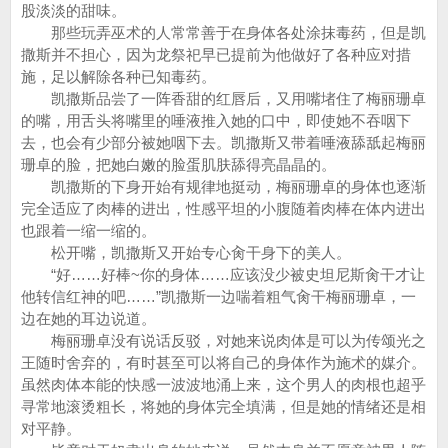
股淡淡的甜味。
那些玩弄巫术的人常常善于在身体各处涂抹毒药，但是凯
撒斯并不担心，因为龙祭祀早已提前为他做好了各种应对措
施，足以解除各种已知毒药。
凯撒斯品尝了一阵香甜的红唇后，又用嘴堵住了梅丽珊卓
的嘴，用舌头将嘴里的唾液推入她的口中，即使她不吞咽下
去，也会有少部分被她咽下去。凯撒斯又带着唾液舔舐起梅丽
珊卓的脸，把她白嫩的脸蛋肌肤舔得亮晶晶的。
凯撒斯的下身开始有规律地挺动，梅丽珊卓的身体也逐渐
完全适应了肉棒的进出，性感平坦的小腹随着肉棒在体内进出
也跟着一缩一缩的。
松开嘴，凯撒斯又开始专心肏干身下的美人。
“好……好棒~你的身体……应该没少被史坦尼斯肏干才让
他转信红神的吧……”凯撒斯一边喘着粗气肏干梅丽珊卓，一
边在她的耳边说道。
梅丽珊卓没有说话反驳，对她来说肉体是可以为传颂光之
王随时舍弃的，有时甚至可以将自己的身体作为施术的媒介。
虽然肉体本能的快感一波波地涌上来，这个男人的肉根也超乎
寻常地滚烫粗长，将她的身体完全填满，但是她的情绪还是相
对平静。