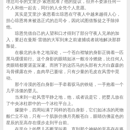
理总司令的艾里沙·索恩批准了他的提议，但并不委派任何一
个人和他一起去，同行的人全凭个人意愿。
其实是艾里沙·索恩看出琼恩在守夜人中越来越得人心，
担心琼恩将来被选正式的总司令，因此试图借叛徒之手除掉
他。
琼恩凭借自己的人望和口才得到了部分守夜人兄弟的加
入，要赶在曼斯·雷德的大军到来之前逮捕或者就地解决那群
叛徒。
在极北的永冬之地深处，一个苍白褶皱的身影正骑着一匹
黑马缓缓前行。这个身影的眼睛如冰一般冷冷燃烧，比任何人
类眼睛都要湛蓝深邃。而胯下的这匹马的头部有大片白森森的
马骨裸露在外，血肉早已萎缩，只有少量的毛皮在风雪中晃
动。
那个冷漠的苍白身影一手牵着驭马的铁链，一手抱着一个
几乎冻僵的婴儿。
当来到一处风雪平静之地，他，或者说是它，把婴儿放在
了中央冰柱群中的一个冰柱平台上。
朦胧中，四周站满了同样的苍白身影，它们如冰冻的死物
般伫立不动，只有一个肌肤仿佛月亮般苍白，眼睛仿佛蓝色的
星辰的至高存在缓步走到平台前。
在平台上的婴儿不断哭叫着，直到那个神秘的至高存在将