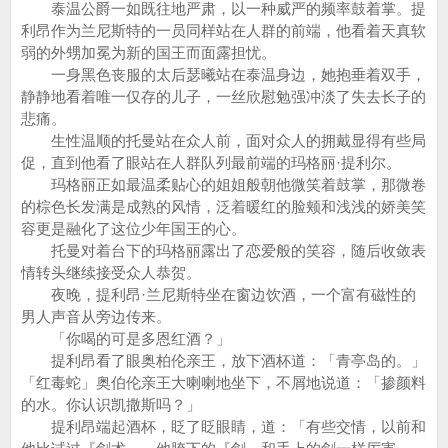
泰温公爵一如既往地严肃，以一种威严的频率鼓着掌。提
利昂作为兰尼斯特的一员同样站在人群的前端，他看着天真软
弱的外甥加冕为新的国王而面露担忧。
一身黑色丧服的太后瑟曦站在泰温身边，她抱垂着双手，
静静地看着唯一仅存的儿子，一丝欣慰勉强冲淡了失去长子的
悲痛。
生性温顺的托曼站在众人前，面对众人的拥戴显得有些局
促，直到他看了眼站在人群队列最前端的玛格丽·提利尔。
玛格丽正如最温柔贴心的姐姐般朝他微笑着鼓掌，那微卷
的棕色长发满是成熟的风情，泛着暖红的脸颊和浅浅的娇美笑
容更是融化了这位少年国王的心。
托曼对着台下的玛格丽露出了恋爱般的笑容，随后收敛表
情转头继续接受众人恭贺。
夜晚，提利昂·兰尼斯特坐在窗边饮酒，一个富有磁性的
男人声音从旁边传来。
「你喝的可是多恩红酒？」
提利昂看了眼奥柏伦亲王，放下酒杯道：「青亭岛的。」
「红毒蛇」奥伯伦亲王大喇喇地坐下，不屑地说道：「掺颜料
的水。你认识凯撒斯吗？」
提利昂端起酒杯，眨了眨眼睛，道：「有些交情，以前和