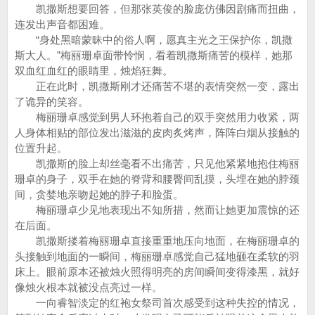
凯撒斯想要回答，但那张英俊的脸庞仿佛因剧痛而扭曲，
连发出声音都困难。
“身处黑暗蒙昧中的俗人啊，愿真主光之王保护你，凯撒
斯大人。”梅丽珊卓面带怜悯，看着凯撒斯痛苦的模样，她那
双血红血红的眼睛里，烛焰狂舞。
正在此时，凯撒斯刚才还痛苦不堪的表情突然一变，露出
了诡异的笑容。
梅丽珊卓感觉到男人环抱着自己的双手突然用力收紧，两
人身体相贴的部位发出滋滋的皮肉炙烤声，阵阵白烟从接触的
位置升起。
凯撒斯的脸上却丝毫看不出痛苦，只见他紧紧地抱住梅丽
珊卓的身子，双手在她的脊背和腰臀间乱摸，头埋在她的脖颈
间，贪婪地亲吻起她的脖子和脸蛋。
梅丽珊卓少见地表现出不知所措，然而让她更加震惊的还
在后面。
凯撒斯搂着梅丽珊卓直接重重地压向地面，在梅丽珊卓的
头接触到地面的一瞬间，梅丽珊卓感觉自己猛地砸在柔软的羽
床上。眼前原本还被烛火照得明亮的房间瞬间变得漆黑，就好
像烛火根本就被没点亮过一样。
一向睿智淡定的红袍女祭司首次感受到这种失控的情况，