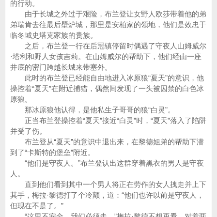
的行动。
由于长城之外过于艰险，布兰登让女野人欧莎带着他的弟
弟瑞肯去往最后壁炉城，那里是安柏家的领地，他们是效忠于
临冬城史塔克家族的贵族。
之后，布兰登一行在后冠镇停留时偶遇了守夜人山姆威尔
·塔利和野人女孩吉莉。在山姆威尔的帮助下，他们经由一座
井底的密门跨越长城来带塞外。
此时的布兰登已经能自由地进入冰原狼“夏天”的意识，他
操控着“夏天”在附近捕猎，偶然间发现了一头被囚禁的白色冰
原狼。
那冰原狼他认得，是他私生子哥哥的狼“白灵”。
正当布兰登操控着“夏天”接近“白灵”时，“夏天”落入了陷阱
并受了伤。
布兰登从“夏天”的意识中退出来，在黎德姐弟的帮助下潜
到了“卡斯特的堡垒”附近。
“他们是守夜人。”布兰登认出这群穿着黑衣的男人是守夜
人。
直到他们看到其中一个男人将正在劳作的女人拽走并上下
其手，梅拉·黎德打了个冷颤，道：“他们也许以前是守夜人，
但现在不是了。”
“这里不安全，我们必须走。”梅拉·黎德不想再看，对着两