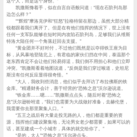
这个人，而是这个身份。”
凯撒斯搀着手，似在自言自语般问道：“现在石阶列岛那
边怎么样？”
““辉煌”摩洛克伊和“狂怒”拉格特留在那边，虽然大部分精
锐都跟着我们离开了。但是在有他们指挥的情况下，世上没有
任何一支军队能够在短时间内攻陷石阶列岛，足够我们从维斯
特洛大陆任何一个角落赶回去支援。”
“黄金团并不好对付，不过他们既然是以夺得铁王座为目
标，从风暴地登陆北上，有君临的家伙们挡在中间，泰温那个
老东西肯定不会让他们轻易得逞，我们倒不用担心和他们立即
冲突。”凯撒斯看着地图说道，“反倒是我们穿过喉道，史坦尼
斯没有任何反应显得很奇怪。”
“大人，我收到些消息，他们似乎去拜访了布拉佛斯的铁
金库。”精通财务会计，善于经营的“恐怖之息”沃尔逊说道。
“铁金库……嗯……”凯撒斯点点头，随后对着“恐怖之
息”沃尔逊吩咐道，“我们也需要为大战做好准备，去赫伦堡，
我需要你去那里聚集人口。”
“五王之战后有大量走投无路的人，他们都是重要的资
源，指挥他们建设聚集地，无论男女老少都需要，如果可以的
话，甚至建成一个小城市，具体的就交给你了。”
“是的，大人”“恐怖之息”沃尔逊点头。