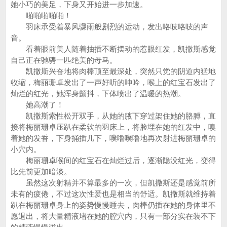
她小巧的美足，下身又开始进一步加速。
啪啪啪啪啪！
羽床承受着暴风骤雨般剧烈的运动，发出咯吱咯吱的声
音。
看着眼前美人随着抽插不断摆动的惹眼红发，凯撒斯感觉
自己正在驰骋一匹绝美的母马。
凯撒斯兴奋地将肉棒顶至最深处，突然只觉的阴道内猛地
收缩，梅丽珊卓发出了一声好听的呻吟，喉上的红宝石发出了
灿烂的红光，她浑身颤抖，下体喷出了温暖的热潮。
她高潮了！
凯撒斯索性松开双手，从她的腋下穿过架住她的胳膊，直
接将梅丽珊卓压趴在柔软的羽床上，将脸埋在她的红发中，嗅
着她的发香，下身捅插几下，噗噜噗噜地再次射进梅丽珊卓的
小穴内。
梅丽珊卓喉间的红宝石在灿烂过后，逐渐隐没红光，变得
比先前更加暗淡。
虽然这次射精并不算最多的一次，但凯撒斯还是感觉前所
未有的疲倦，不过这次性爱也是相当的舒适。凯撒斯就维持着
趴在梅丽珊卓身上的姿势慢慢睡去，肉棒仍插在她的身体里不
愿退出，将大量精液堵在她的腔穴内，只有一部分实在装不下