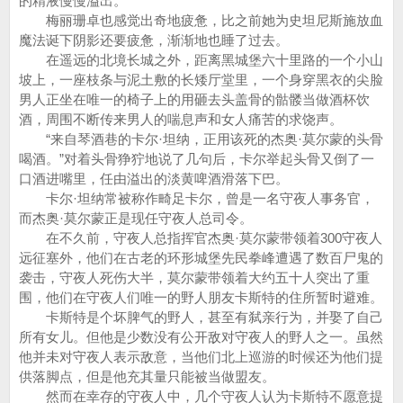
的精液慢慢溢出。
梅丽珊卓也感觉出奇地疲惫，比之前她为史坦尼斯施放血
魔法诞下阴影还要疲惫，渐渐地也睡了过去。
在遥远的北境长城之外，距离黑城堡六十里路的一个小山
坡上，一座枝条与泥土敷的长矮厅堂里，一个身穿黑衣的尖脸
男人正坐在唯一的椅子上的用砸去头盖骨的骷髅当做酒杯饮
酒，周围不断传来男人的喘息声和女人痛苦的求饶声。
“来自琴酒巷的卡尔·坦纳，正用该死的杰奥·莫尔蒙的头骨
喝酒。”对着头骨狰狞地说了几句后，卡尔举起头骨又倒了一
口酒进嘴里，任由溢出的淡黄啤酒滑落下巴。
卡尔·坦纳常被称作畸足卡尔，曾是一名守夜人事务官，
而杰奥·莫尔蒙正是现任守夜人总司令。
在不久前，守夜人总指挥官杰奥·莫尔蒙带领着300守夜人
远征塞外，他们在古老的环形城堡先民拳峰遭遇了数百尸鬼的
袭击，守夜人死伤大半，莫尔蒙带领着大约五十人突出了重
围，他们在守夜人们唯一的野人朋友卡斯特的住所暂时避难。
卡斯特是个坏脾气的野人，甚至有弑亲行为，并娶了自己
所有女儿。但他是少数没有公开敌对守夜人的野人之一。虽然
他并未对守夜人表示敌意，当他们北上巡游的时候还为他们提
供落脚点，但是他充其量只能被当做盟友。
然而在幸存的守夜人中，几个守夜人认为卡斯特不愿意提