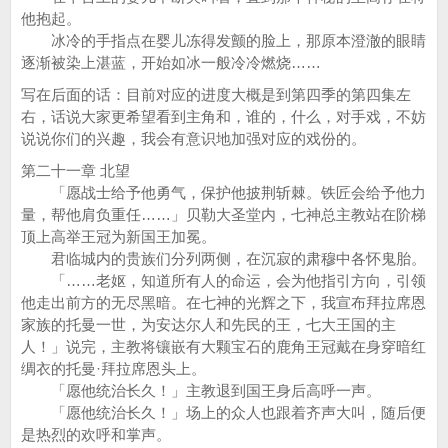
他抱起。
冰冷的手指点在婴儿冻得发颤的脸上，那原本澄澈的眼睛
逐渐被染上湛蓝，开始如冰一般冷冷燃烧……
写在后面的话：目前对应的进度大概是到第四季的第四集左
右，话说大家更希望看到主角和，谁的，什么，对手戏，不妨
说说你们的兴趣，我会有意识地加强对应的戏份的。
第二十一章 北望
「愿战士给予他勇气，保护他披荆斩棘。铁匠会给予他力
量，帮他肩负重任……」贝勒大圣堂内，七神总主教站在阶梯
顶上高举王冠为新国王加冕。
君临城内的贵族们分列两侧，在沉寂的肃穆中各怀鬼胎。
「……老妪，知道所有人的命运，会为他指引方向，引领
他走出前方的无尽黑暗。在七神的光辉之下，我宣布拜拉席恩
家族的托曼一世，为安达尔人和先民的王，七大王国的主
人！」说完，主教将镶嵌有大颗宝石的鹿角王冠戴在身穿暗红
绸衣的托曼·拜拉席恩头上。
「愿他统治长久！」主教退到国王身后高呼一声。
「愿他统治长久！」场上的众人也跟着齐声大叫，随后便
是热烈的欢呼和掌声。