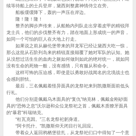
续等待船上的士兵登岸，黛西则整肃神情侍立在旁。
船板缓缓降下，轰的一声压在岸边。
隆！隆！隆！
整齐的脚步声传来，从船舱内列队走出穿着皮甲的精锐拜
龙士兵，他们的步伐整齐有力，踏在地面上形成统一的声音，
如同一个可怕的巨人在大地上行走。
如果说之前从赫伦堡带来的拜龙军已经让黛西大吃一惊，
那么这批从石阶列岛来的精锐直接颠覆了她对军队的认知。她
从没想过活生生的血肉之躯如何做到如此的绝对统一，就如同
没有生命的死物一般，没有感情，只有服从和命令。
这样可怖的压迫感，即使是以勇敢好战闻名的北境战士也
会感到胆怯。
最后，三名佩戴着怪异面具的龙祭祀来到凯撒斯面前低头
行礼。
他们分别是佩戴乌木面具的“复仇”纳克林，佩戴金刚砂面
具的“恐怖之息”沃尔逊和众位龙祭祀之首，佩戴木质獠牙面具
的“暴君”科瑞纳克。
“杜瓦克因。”三名龙祭祀躬身道。
“阿卡托什。”凯撒斯仰天闭目行礼回应。
带着众人返回鸦栖堡驻扎，从龙祭祀们口中得知了一个意