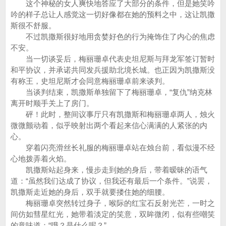
这个神秘的女人爽快地答应了大部分的条件，但是她笑吟
吟的样子总让人感觉这一切好像都在她的预料之中，这让凯撒
斯很不舒服。
不过凯撒斯很好地用贪婪好色的行为掩饰住了内心的焦虑
不安。
当一切谈妥后，梅丽珊卓代表史坦尼斯与拜龙军签订暂时
和平协议，并承诺共同发兵援助北境长城。也正因为凯撒斯没
有称王，史坦尼斯才会同意梅丽珊卓前来谈判。
当谈判结束，凯撒斯单独留下了梅丽珊卓，“复仇”纳克林
离开时顺手关上了房门。
砰！此时，整间议事厅只有凯撒斯和梅丽珊卓两人，烛火
微微颤动着，似乎映射出两个看起来信心满满的人紧张的内
心。
穿着闪亮滑丝长礼服的梅丽珊卓站在烛台前，看似漫不经
心地拨弄着火焰。
凯撒斯站起身来，慢步走到她的身后，带着暧昧的语气
道：“虽然我们达成了协议，但我还有最后一个条件。”说罢，
凯撒斯走近她的身后，双手就要搂住她的细腰。
梅丽珊卓突然转过身子，喉际的红宝石反射光芒，一时之
间仿如彗星红光，她带着淡定的笑意，双眸微闭，似有些嘲笑
的意味道：“哦？是什么呢？”