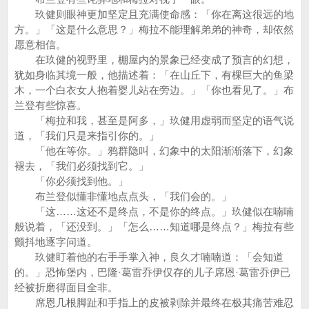
玖健则眼神更加坚定且充满使命感：「你在离这很远的地
方。」「这是什么意思？」梅拉不能理解弟弟的神奇，却依然
愿意相信。
在玖健的视野里，棚屋内的景象已经变成了预言的幻想，
犹如身临其境一般，他描述着：「在山丘下，有棵巨大的鱼梁
木，一个白衣女人抱着婴儿站在旁边。」「你也看见了。」布
兰登有些惊喜。
「梅拉和我，甚至是阿多，」玖健用虚弱而坚定的语气说
道，「我们只是来指引你的。」
「他在等你。」鸦群隐叫，幻象中的太阳渐渐落下，幻象
褪去，「我们必须找到它。」
「你必须找到他。」
布兰登似懂非懂地点点头，「我们会的。」
「这……这还不是终点，不是你的终点。」玖健似在喃喃
般说着，「还没到。」「怎么……知道哪是终点？」梅拉有些
颤抖地逐字问道。
玖健盯着他的右手手掌入神，良久才喃喃道：「会知道
的。」恐怖堡内，巴隆·葛雷乔伊仅存的儿子席恩·葛雷乔伊已
经被折磨得面目全非。
席恩几根脚趾和手指上的皮被剥除并最终在极其痛苦难忍