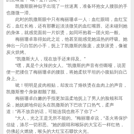
凯撒斯眼神似乎出现了一丝迷离，准备环抱女人腰肢的手
也微微一滞。
此时的凯撒斯眼中只有梅丽珊卓一人：血红眼睛，血红宝
石，血红长袍，还有那噘起淡淡微笑的血红嘴唇。还未碰到她
的身体，就感觉面前一片炽烫，如同环抱着一团火焰一般。
梅丽珊卓靠得如此之近，他甚至能感觉她温热的呼吸。她
伸出一只白皙的小手，抚上了凯撒斯的脸庞，皮肤滚烫，像被
炭火烘烤。
“凯撒斯大人，现在放手还来得及。”
“嘿，真是个火辣的女人。”凯撒斯的声音有些嘶哑，说罢
便一把搂住了梅丽珊卓的腰肢，将她柔软平坦的小腹贴到自己
身上。
呲！明明是皮肉相贴，却发出了烙铁烫在血肉上的声音，
凯撒斯整个身躯都颤了颤。
梅丽珊卓白嫩的手指更加温柔地抚上了男人的脸颊和耳
朵，她妩媚地仰起头在凯撒斯的下巴吹了口热气，柔声
道：“再不放弃的话，可能连我也救不了你了~”
“大人，光之王是无所不能的。”梅丽珊卓说，“圣火将保护
信徒，涤尽一切邪恶。”她的眼睛和喉际的大宝石一样红艳，
仿佛起火燃烧，喉头的大红宝石啜饮火光。