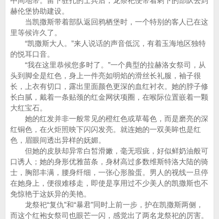
中间地带。留下驻扎的士兵后，龙祭祀便带着剩下的部队去到
赫伦堡协助建设。
当凯撒斯带着部队返回鸦栖堡时，一个特别的客人已在这
里等候许久了。
“凯撒斯大人。”来人说话的声音低沉，有着玉海地区独特
的悦耳口音。
“我在这里恭候您多时了。”一个典型的拉赫洛女祭司，从
头到脚全是红色，身上一件亮如明焰的滑丝长礼服，袖子很
长，上衣有切口，露出里面颜色更深的血红衬衣。她的脖子修
长白腻，戴着一条贴颈的红金网状项圈，在喉际位置嵌着一颗
大红宝石。
她的红发并非一般常见的橙红色或草莓色，而是磨亮的深
红铜色，在火炬照映下闪闪发亮。就连她的一双美眸也是红
色，眉眼间透出异样的妩媚。
但她的皮肤却异常白皙滑嫩，毫无瑕疵，好似鲜奶油般可
口诱人；她的身形优雅苗条，身材高过多数维斯特洛大陆的骑
士，胸部丰满，腰身纤细，一张心形脸蛋。男人的视线一旦停
在她身上，便很难移走，即使是享用过不少美人的凯撒斯也不
免惊艳于这妖异的美艳。
龙祭祀“复仇”和“暴君”同时上前一步，护在凯撒斯两侧，
而这个红袍女祭司也眼芒一闪，感觉出了两名龙祭祀的厉害。