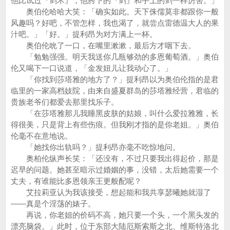
他比试过『剑术』，他胯下的『剑』和手上的剑一样厉害。」
奥伯伦哈哈大笑：「确实如此。天下侏儒莫非都跟你一般
风趣吗？好吧，不管怎样，我也渴了，就尝点雷德温大人的果
汁吧。」「好。」提利昂为对方满上一杯。
奥伯伦吮了一口，在嘴里漱漱，最后方才咽下去。
「勉勉强强。明天我送你几瓶够劲的多恩葡萄酒。」奥伯
伦又喝下一口说道，「金发妞儿让我动心了。」
「你找到莎塔雅的地方了？」提利昂以为奥伯伦指的是君
临里的一家高档妓院，由来自盛夏群岛的莎塔雅经营，君临的
贵族老爷们都爱去那里找乐子。
「在莎塔雅那儿我睡黑皮肤的姑娘，叫什么爱拉雅雅，长
得很美，只是背上有些伤痕。但我刚才指的是你老姐。」奥伯
伦毫不在意地说。
「她找你出轨吗？」提利昂亦毫不吃惊地问。
奥柏伦纵声长笑：「还没有，不过只要我出得起价，那是
迟早的问题。她甚至暗示过婚姻的事，没错，太后她需要一个
丈夫，有谁能比多恩领亲王更般配呢？
艾拉莉亚认为我该接受，想起能和我共享瑟曦她就湿了
——真是个淫荡的婊子。
再说，你老姐的价码不高，她只要一个头，一个黑头发的
漂亮脑袋。」此时，位于东部大陆厄斯索斯之北、维斯特洛北