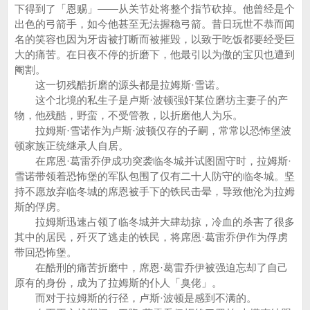
下得到了「恩赐」——从关节处将整个指节砍掉。他曾经是个
出色的弓箭手，如今他甚至无法握稳弓箭。昔日玩世不恭而闻
名的笑容也因为牙齿被打断而被摧毁，以致于吃饭都要经受巨
大的痛苦。在日夜不停的折磨下，他最引以为傲的宝贝也遭到
阉割。
这一切残酷折磨的源头都是拉姆斯·雪诺。
这个北境的私生子是卢斯·波顿强奸某位磨坊主妻子的产
物，他残酷，野蛮，不受管教，以折磨他人为乐。
拉姆斯·雪诺作为卢斯·波顿仅存的子嗣，常常以恐怖堡波
顿家族正统继承人自居。
在席恩·葛雷乔伊成功突袭临冬城并试图固守时，拉姆斯·
雪诺带领着恐怖堡的军队包围了仅有二十人防守的临冬城。坚
持不愿放弃临冬城的席恩被手下的铁民击晕，导致他沦为拉姆
斯的俘虏。
拉姆斯迅速占领了临冬城并大肆劫掠，冷血的杀害了很多
其中的居民，歼灭了逃走的铁民，将席恩·葛雷乔伊作为俘虏
带回恐怖堡。
在酷刑的痛苦折磨中，席恩·葛雷乔伊被强迫忘却了自己
原有的身份，成为了拉姆斯的仆人「臭佬」。
而对于拉姆斯的行径，卢斯·波顿是感到不满的。