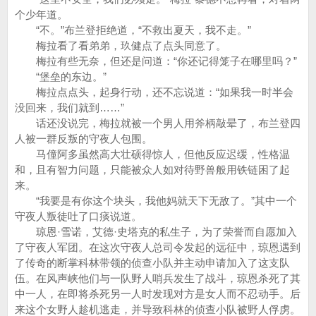
个少年道。
“不。”布兰登拒绝道，“不救出夏天，我不走。”
梅拉看了看弟弟，玖健点了点头同意了。
梅拉有些无奈，但还是问道：“你还记得笼子在哪里吗？”
“堡垒的东边。”
梅拉点点头，起身行动，还不忘说道：“如果我一时半会
没回来，我们就到……”
话还没说完，梅拉就被一个男人用斧柄敲晕了，布兰登四
人被一群反叛的守夜人包围。
马僮阿多虽然高大壮硕得惊人，但他反应迟缓，性格温
和，且有智力问题，只能被众人如对待野兽般用铁链困了起
来。
“我要是有你这个块头，我他妈就天下无敌了。”其中一个
守夜人叛徒吐了口痰说道。
琼恩·雪诺，艾德·史塔克的私生子，为了荣誉而自愿加入
了守夜人军团。在这次守夜人总司令发起的远征中，琼恩遇到
了传奇的断掌科林带领的侦查小队并主动申请加入了这支队
伍。在风声峡他们与一队野人哨兵发生了战斗，琼恩杀死了其
中一人，在即将杀死另一人时发现对方是女人而不忍动手。后
来这个女野人趁机逃走，并导致科林的侦查小队被野人俘虏。