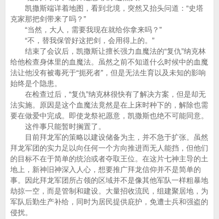
凯撒斯端详着地图，看到北境，突然又抬头问道：“史塔
克家那把剑带来了吗？”
“当然，大人，需要我现在就给你拿来吗？”
“不，替我保管好这把剑，会用得上的。”
结束了会议后，凯撒斯让擅长强力血魔法的“复仇”纳克林
给他检查身体里的血魔法。虽然之前不知道什么时候中的血魔
法让他没有被毒死于“扼死者”，但是无法生育以及未知的影响
始终是个隐患。
在检查过后，“复仇”纳克林很快有了解决方案，但是却无
法实施。原因是这个血魔法竟然是在上床时种下的，解除也需
要在做爱中完成。即使龙祭祀愿意，凯撒斯也绝不可能同意。
这件事只能暂时搁置了。
目前拜龙军的策略以建设储备为主，并不急于扩张。虽然
拜龙军团的实力足以向任何一个方向推进而无人能挡，但他们
的目标不在于简单的统治或者夺取王位。在这片七神主导的土
地上，新神旧神深入人心，想要推广拜龙信仰并不是简单的
事。因此拜龙军团所占领的区域并不是像其他军队一样粗暴地
劫掠一空，而是管制和建设。大量招收流民，组建聚居地，为
军队后勤生产补给，同时为居民提供庇护，免遭士兵和强盗的
侵扰。