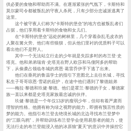
供必要的食物和帮助而不满。在逐渐紧张的气氛下，卡斯特和
莫尔蒙司令都被叛乱的守夜人杀死，只有少部分忠诚派逃离了
这里。
这个被守夜人们称为“卡斯特的堡垒”的地方也被叛乱者们
占据，他们享用着卡斯特的食物和女儿们。
在“卡斯特的堡垒”远处的树林里，几个穿着杂乱毛皮衣的
人聚在篝火旁。他们有些狼狈，但从他们里衬的优质料子可以
看出他们不是野人。
其中一个无法站立行走的少年就是失踪多时的布兰登·史
塔克。他和弟弟瑞肯·史塔克在野人欧莎和马僮阿多的帮助
下，从偷袭占领临冬城的席恩·葛雷乔伊手下逃了出来。
他们在垂死的鲁温学士的指引下意图北上去往长城，寻找
私生子哥哥琼恩·雪诺的庇护，在途中他们遇到了黎德姐弟
——梅拉·黎德和玖健·黎德。他们是霍兰·黎德的子女，黎德家
族一直以来都是史塔克家族最忠诚的伙伴。
玖健·黎德是一个年仅13岁的瘦弱少年，但却有着严肃而
理智的性格。他拥有称为绿之视野的能力，即拥有预言性质的
梦的能力。他指引布兰登去绝境长城的北边寻找布兰登梦中
的“三眼乌鸦”，并帮助训练布兰登学会使用易形者的能力，使
无法行走的布兰登能浸入他的冰原狼“夏天”的意识中并操控它