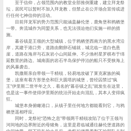
至于信仰，占领范围内的教堂全部推倒重建，建立拜龙祭
坛，居民可以暂时不加入拜龙教，但禁止在公开场合宣传或进
行任何七神信仰的活动。
目前拜龙军的势力范围只能涵盖赫伦堡，鹿角堡和鸦栖堡
一带。奔流城作为同盟关系，也无法强迫他们实施一样的措
施。
暮谷镇是王领的大型城镇，位于鸦栖堡西南方的黑水湾沿
岸，其建于港口旁，道路由鹅卵石铺就，城北临一道白色悬
崖，道路在海岸与石灰岩小山间延伸。不少渔村星罗棋布于绵
延数里的路边。城南面的岩石半岛保护停泊的船只不受狭海上
的风暴袭击。
凯撒斯亲自带领一千精锐，轻易地攻破了莱克家族的褐
堡，这座有着方形堡垒和巨大圆塔的城堡，曾经囚禁过“疯
王”伊里斯二世半年之久，着名的“暮谷镇之乱”就发生在这里，
也是这一事件使得伊里斯的统治开始走向混乱，其本人变得疯
狂。
城堡本身俯瞰港口，从镇子里任何地方都能看到它，与鸦
栖堡遥相呼应。
同时，龙祭祀“恐怖之息”带领两千精锐攻陷了位于王领与
河间地的边界附近的母猪角，这里是君临城通往赫伦堡道路的