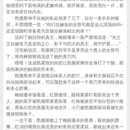
能感受到下面饱满的柔嫩肉感。掀开裙底，里面雪白一片，甚
至没有穿任何内衣。
凯撒斯伸手在她的私处抠弄了几下，拉出一条长长的银
丝，不禁嘿嘿一笑：“你们拉赫洛的女祭司都是这么淫荡的吗~
还是说随时准备着为宣扬拉赫洛献出肉体？”
说到了她信仰的真主，梅丽珊卓一脸严肃地说道：“光之
王拉赫洛乃是圣焰之心，影子与烈火的真主，祂守护着……”
没等她说完，凯撒斯已经等不及享用这个诱人的女祭司
了，将肉棒狠狠地顶进了她的美穴内。
噗噜！这成熟紧致的肉腔让凯撒斯爽得全身打了个颤，那
温热裹挟的触感前所未有。
凯撒斯来不及慢慢品味美人的腔穴，身体和大脑就忍不住
自动抽插挺动起来，可以预想肏干这样一个美穴带来的快感会
有多么舒爽。
梅丽珊卓皱着眉，红唇微张，眼睛紧紧盯着眼前这个男
人。她的双手被凯撒斯紧紧按着，红袍被掀至平坦白皙的小腹
处，两条白皙的美腿无奈地张开，小穴被凯撒斯挺动着健壮的
腰身啪啪肏干。
一边干着，凯撒斯吻上了梅丽珊卓的香唇，吸吮她的唇
瓣，红润的嘴唇比最优质的鳕鱼肉还要柔软，吸吮起来还有一