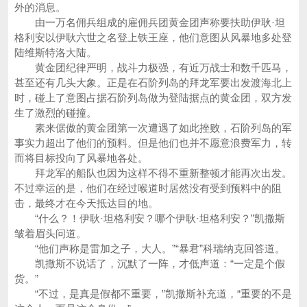
外的消息。
由一万名佣兵组成的雇佣兵团黄金团声称要扶助伊耿·坦
格利安以伊耿六世之名登上铁王座，他们意图从风暴地多处登
陆维斯特洛大陆。
黄金团纪律严明，战斗力极强，有近万战士和数千匹马，
甚至还有几头大象。正是在石阶列岛的拜龙军要出发渡海北上
时，碰上了意图占据石阶列岛做为登陆据点的黄金团，双方发
生了激烈的碰撞。
素来倨傲的黄金团第一次遭遇了如此挫败，石阶列岛的军
事实力超出了他们的预料。但是他们也并不愿意浪费军力，转
而将目标投向了风暴地各处。
拜龙军的船队也因为这样不得不重新整顿才能再次出发。
不过幸运的是，他们在经过喉道时居然没有受到预料中的阻
击，最终才在今天抵达目的地。
“什么？！伊耿·坦格利安？哪个伊耿·坦格利安？”凯撒斯
皱着眉头问道。
“他们声称是雷加之子，大人。”“暴君”科瑞纳克回答道。
凯撒斯不说话了，沉默了一阵，才低声道：“一定是个假
货。”
“不过，是真是假都不重要，”凯撒斯补充道，“重要的不是