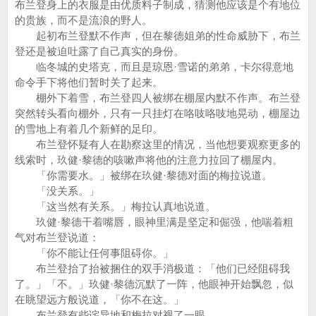
布兰登身上的衣服是由优质料子制成，猜测他应该是个有地位
的贵族，而不是流浪的野人。
起初布兰登默不作声，但在黎德姐弟的性命威胁下，布兰
登还是被迫吐露了自己真实的身份。
临冬城的史塔克，而且是琼恩·雪诺的弟弟，卡尔得意地
命令手下将他们暂时关了起来。
棚外下着雪，布兰登四人被绑在棚屋内默不作声。布兰登
突然转头看向棚外，只有一只挂灯在咯吱咯吱地晃动，棚屋边
的雪地上有着几个新鲜的足印。
布兰登怀疑有人在勘察这里的情况，当他想要观察更多的
线索时，玖健·黎德的咳嗽声将他的注意力拉回了棚屋内。
「你需要水。」被绑在玖健·黎德对面的梅拉说道。
「没关系。」
「这当然有关系。」梅拉认真地说道。
玖健·黎德干着嘴唇，眼神里满是坚定和倔强，他喘着粗
气对布兰登说道：
「你不能让任何事阻碍你。」
布兰登抬了抬被捆住的双手消极道：「他们已经阻碍我
了。」「不。」玖健·黎德沉默了一阵，他眼神开始飘忽，似
在眺望远方般说道，「你不在这。」
布兰登有些诧异地和梅拉对视了一眼。