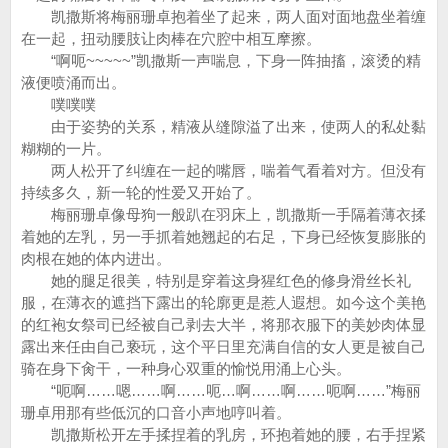
凯撒斯将梅丽珊卓抱着坐了起来，两人面对面地盘坐着缠
在一起，扭动腰肢让肉棒在穴腔中相互摩擦。
“啊呃~~~~~”凯撒斯一声喘息，下身一阵抽搐，滚烫的精
液便喷涌而出。
噗噗噗
由于姿势的关系，精液从缝隙溢了出来，使两人的私处黏
糊糊的一片。
两人松开了纠缠在一起的嘴唇，喘着气看着对方。但没有
持续多久，新一轮的性爱又开始了。
梅丽珊卓像母狗一般趴在羽床上，凯撒斯一手隔着薄衣揉
着她的左乳，另一手抓着她翘起的右足，下身已经恢复膨胀的
肉根在她的体内进出。
她的腿足很美，特别是穿着这身猩红色的修身滑丝长礼
服，在薄衣的遮挡下露出的轮廓更是惹人遐想。如今这个美艳
的红袍女祭司已经被自己剥去大半，将那衣服下的美妙肉体显
露出来任由自己亵玩，这个平日里充满自信的女人更是被自己
骑在身下肏干，一种身心双重的愉悦用涌上心头。
“呃啊……嗯……啊……呃…啊……啊……呃啊……”梅丽
珊卓用那有些低沉的口音小声地哼叫着。
凯撒斯松开左手揉捏着的乳房，环抱着她的腰，右手捏紧