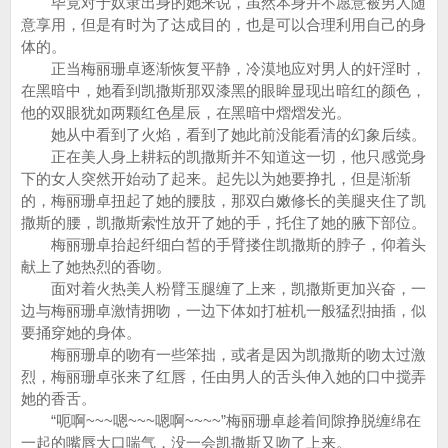
毕竟对于奴隶出身的她来说，虽然本身并不愿意被男人随
意享用，但是有时为了达成目的，也是可以合理利用自己的身
体的。
正当梅丽珊卓逐渐恢复平静，冷漠地应对男人的奸淫时，
在黑暗中，她看到凯撒斯那双漆黑的眼眸显现出暗红的颜色，
他的双眼犹如两颗红色星辰，在黑暗中熠熠发光。
她从中看到了火焰，看到了她此前没能看清的幻象后续。
正在美人身上耕耘的凯撒斯并不知道这一切，他只感觉身
下的女人突然开始动了起来。起先以为她要挣扎，但是渐渐
的，梅丽珊卓扭起了她的腰肢，那双白嫩修长的美腿夹住了凯
撒斯的腰，凯撒斯索性放开了她的手，托住了她的腋下部位。
梅丽珊卓抬起纤细白皙的手臂搂住凯撒斯的脖子，仰着头
献上了她热烈的香吻。
面对着火热美人粉臂玉腿缠了上来，凯撒斯更加兴奋，一
边与梅丽珊卓激情拥吻，一边下体如打桩机一般猛烈抽插，似
要捅穿她的身体。
梅丽珊卓的吻有一些笨拙，或者是因为凯撒斯的吻太过激
烈，梅丽珊卓张来了红唇，任由男人的舌头伸入她的口中搅弄
她的香舌。
“呃啊~~~嗯~~~嗯啊~~~~”梅丽珊卓趁着间隙挣脱缠绵在
一起的嘴唇大口喘气，没一会凯撒斯又吻了上来。