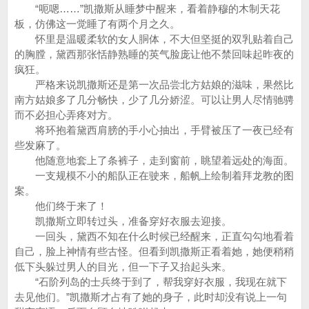
“呃嗯……”凯撒斯从睡梦中醒来，看着静穆的木制天花
板，仿佛这一觉睡了有两个月之久。
怀里是温暖柔软的女人胴体，不大但坚挺的双乳贴着自己
的胸膛，黛西那张恬静熟睡的英气脸庞让他不禁回味起昨夜的
疯狂。
严格来说凯撒斯还是第一次品尝北方姑娘的滋味，果然比
南方姑娘多了几分畅快，少了几分娇涩。可以让男人尽情驰骋
而不必担心弄疼对方。
将环抱着黛西肩膀的手小心抽出，手臂被压了一夜已经有
些发麻了。
他随意地套上了条裤子，走到窗前，眺望着远处的海面。
一支规模不小的船队正在驶来，船帆上绘制着拜龙教的图
案。
他们终于来了！
凯撒斯立即转过头，准备穿好衣服去迎接。
一回头，黛西不知在什么时候已经醒来，正直勾勾地看着
自己，脸上神情有些古怪。但看到凯撒斯正看着她，她便稍稍
低下头躲过男人的目光，但一下子又抬起头来。
“石阶列岛的士兵终于到了，帮我穿好衣服，我现在就下
去见他们。”凯撒斯才占有了她的身子，此时却没有说上一句