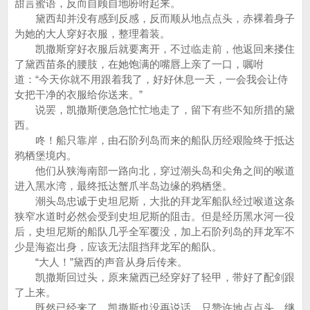
甜言蜜语，反而自顾自地吩咐起来。
黛西却并没有感到反感，反而顺从地点点头，赤裸着身子
为她的大人穿好衣服，整理着装。
凯撒斯穿好衣服后就要离开，不过临走前，他返回来搂住
了黛西苗条的腰肢，在她饱满的嘴唇上亲了一口，嘱咐
道：“今天你就不用跟着我了，好好休息一天，一会我会让侍
女把干净的衣服给你送来。”
说罢，凯撒斯便急急忙忙地走了，留下有些不知所措的黛
西。
咚！船只靠岸，由石阶列岛而来的船队历经艰险终于抵达
鸦栖堡境内。
他们从狭海南部一路向北，穿过潮头岛和尖角之间的喉道
进入黑水湾，最终抵达蟹爪半岛边缘的鸦栖堡。
潮头岛忠诚于史坦尼斯，大批的拜龙军船队经过喉道这条
狭窄水道时必然会受到史坦尼斯的阻击。但是经历黑水河一役
后，史坦尼斯的船队几乎全军覆没，加上石阶列岛的拜龙军不
少是海盗出身，应该无法阻挡拜龙军的船队。
“大人！”黛西的声音从身后传来。
凯撒斯回过头，原来黛西已经穿好了轻甲，带好了配剑跟
了上来。
既然已经来了，凯撒斯也没再说话，只赞许地点点头，继