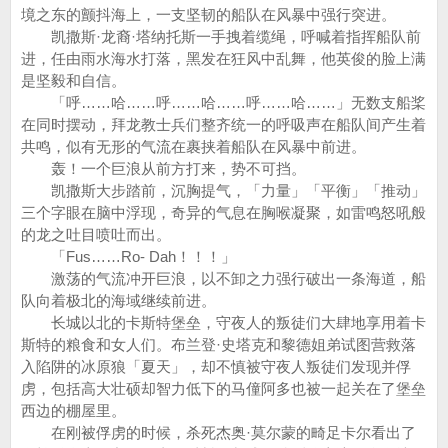
境之东的颤抖海上，一支坚韧的船队在风暴中强行突进。
凯撒斯·龙裔·塔纳托斯一手拽着缆绳，呼喊着指挥船队前
进，任由雨水海水打落，黑发在狂风中乱舞，他英俊的脸上满
是坚毅和自信。
「呼……哈……呼……哈……呼……哈……」无数支船桨
在同时摆动，拜龙教士兵们整齐统一的呼吸声在船队间产生着
共鸣，似有无形的气流在裹挟着船队在风暴中前进。
轰！一个巨浪从前方打来，势不可挡。
凯撒斯大步踏前，沉胸提气，「力量」「平衡」「推动」
三个字眼在脑中浮现，奇异的气息在胸喉凝聚，如雷鸣怒吼般
的龙之吐目喷吐而出。
「Fus……Ro- Dah！！！」
激荡的气流冲开巨浪，以不卸之力强行破出一条海道，船
队向着极北的海域继续前进。
长城以北的卡斯特堡垒，守夜人的叛徒们大肆地享用着卡
斯特的粮食和女人们。布兰登·史塔克和黎德姐弟试图营救落
入陷阱的冰原狼「夏天」，却不慎被守夜人叛徒们发现并俘
虏，包括高大壮硕却智力低下的马僮阿多也被一起关在了堡垒
西边的棚屋里。
在刚被俘虏的时候，杀死杰奥·莫尔蒙的畸足卡尔看出了