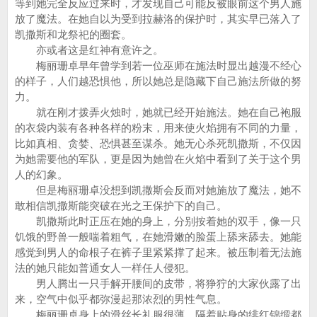
等到她完全反应过来时，才发现自己可能反被眼前这个男人施
放了魔法。在她自以为受到拉赫洛的保护时，其实早已落入了
凯撒斯和龙祭祀的圈套。
亦或者这是红神有意许之。
梅丽珊卓早年曾学到若一位巫师在施法时显出越漫不经心
的样子，人们越恐惧他，所以她总是隐藏下自己施法所做的努
力。
就在刚才拨弄火烛时，她就已经开始施法。她在自己袍服
的衣袋内装有各种各样的粉末，用来使火焰拥有不同的力量，
比如真相、贪婪、恐惧甚至谋杀。她无心杀死凯撒斯，不仅因
为她需要他的军队，更是因为她曾在火焰中看到了关于这个男
人的幻象。
但是梅丽珊卓没想到凯撒斯会反而对她施放了魔法，她不
敢相信凯撒斯能突破在光之王保护下的自己。
凯撒斯此时正压在她的身上，分别按着她的双手，像一只
饥饿的野兽一般喘着粗气，在她滑嫩的脸蛋上舔来舔去。她能
感觉到男人的命根子在裤子里紧紧撑了起来。被压制着无法施
法的她只能如普通女人一样任人侵犯。
男人腾出一只手解开腰间的皮带，将狰狞的大家伙露了出
来，空气中似乎都弥漫起那浓烈的男性气息。
梅丽珊卓身上的滑丝长礼服很薄，隔着贴身的绯红锦缎都