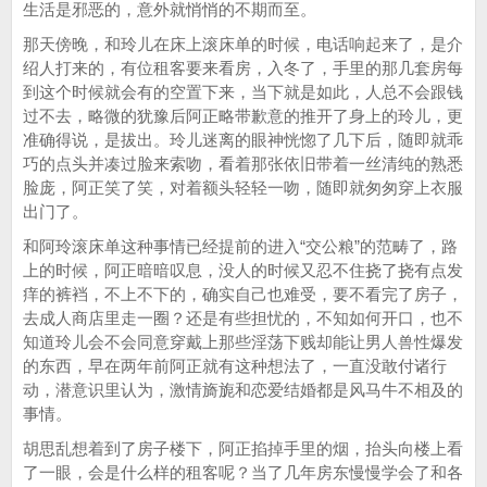
生活是邪恶的，意外就悄悄的不期而至。
那天傍晚，和玲儿在床上滚床单的时候，电话响起来了，是介
绍人打来的，有位租客要来看房，入冬了，手里的那几套房每
到这个时候就会有的空置下来，当下就是如此，人总不会跟钱
过不去，略微的犹豫后阿正略带歉意的推开了身上的玲儿，更
准确得说，是拔出。玲儿迷离的眼神恍惚了几下后，随即就乖
巧的点头并凑过脸来索吻，看着那张依旧带着一丝清纯的熟悉
脸庞，阿正笑了笑，对着额头轻轻一吻，随即就匆匆穿上衣服
出门了。
和阿玲滚床单这种事情已经提前的进入“交公粮”的范畴了，路
上的时候，阿正暗暗叹息，没人的时候又忍不住挠了挠有点发
痒的裤裆，不上不下的，确实自己也难受，要不看完了房子，
去成人商店里走一圈？还是有些担忧的，不知如何开口，也不
知道玲儿会不会同意穿戴上那些淫荡下贱却能让男人兽性爆发
的东西，早在两年前阿正就有这种想法了，一直没敢付诸行
动，潜意识里认为，激情旖旎和恋爱结婚都是风马牛不相及的
事情。
胡思乱想着到了房子楼下，阿正掐掉手里的烟，抬头向楼上看
了一眼，会是什么样的租客呢？当了几年房东慢慢学会了和各