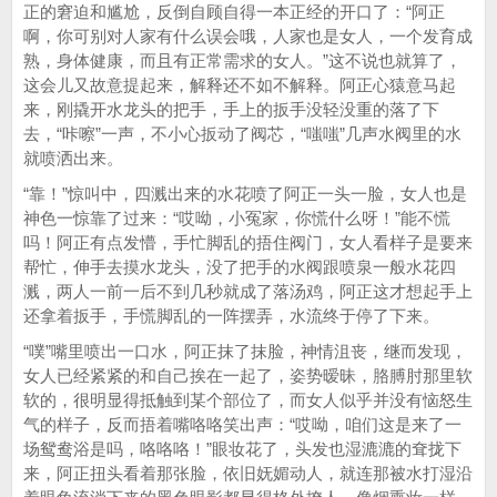
正的窘迫和尴尬，反倒自顾自得一本正经的开口了：“阿正
啊，你可别对人家有什么误会哦，人家也是女人，一个发育成
熟，身体健康，而且有正常需求的女人。”这不说也就算了，
这会儿又故意提起来，解释还不如不解释。阿正心猿意马起
来，刚撬开水龙头的把手，手上的扳手没轻没重的落了下
去，“咔嚓”一声，不小心扳动了阀芯，“嗤嗤”几声水阀里的水
就喷洒出来。
“靠！”惊叫中，四溅出来的水花喷了阿正一头一脸，女人也是
神色一惊靠了过来：“哎呦，小冤家，你慌什么呀！”能不慌
吗！阿正有点发懵，手忙脚乱的捂住阀门，女人看样子是要来
帮忙，伸手去摸水龙头，没了把手的水阀跟喷泉一般水花四
溅，两人一前一后不到几秒就成了落汤鸡，阿正这才想起手上
还拿着扳手，手慌脚乱的一阵摆弄，水流终于停了下来。
“噗”嘴里喷出一口水，阿正抹了抹脸，神情沮丧，继而发现，
女人已经紧紧的和自己挨在一起了，姿势暧昧，胳膊肘那里软
软的，很明显得抵触到某个部位了，而女人似乎并没有恼怒生
气的样子，反而捂着嘴咯咯笑出声：“哎呦，咱们这是来了一
场鸳鸯浴是吗，咯咯咯！”眼妆花了，头发也湿漉漉的耷拢下
来，阿正扭头看着那张脸，依旧妩媚动人，就连那被水打湿沿