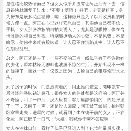
是性格比较热情而已？但女人似乎并没有让阿正后悔下去，信
息很快就回复了过来：“不要！嘻嘻！”好吧，毕竟是租客，身
为房东是该多花点精神，嗯，这样做只是为了以后收房租的时
候方便一点。阿正在心里这样安慰自己，其实他自己都不信，
手机上女人那张浓妆的自拍太诱人了，尤其是那眼神，像在含
情脉脉的和自己对视。特别能撩动人的心弦，不是风骚，不是
暗示，仿佛生来就有股味道，让人忍不住沉陷其中，让人忍不
住胡思乱想。
总之，阿正还是去了，一层不变的三点一线似乎有了些许微妙
的变化，原本枯燥无聊却也波澜不惊的生活，开始出现不一样
的旋律了，而这一切，仅仅是因为，去给自己的租客修理水龙
头。
到了房子的时候，门是虚掩着的，阿正推门进去，随即就有一
股淡淡的香味钻进鼻孔，很多女人的住处都是这样的，阿正并
不奇怪，叫了一声后，没人应答，客厅里静悄悄的，四处张望
了一下，又叫了一声，还是没人回应，阿正皱了皱眉，抬脚朝
卧室里走去，进屋的时候，就看到了坐在镜子前的女人，正在
化妆，阿正叹了一口气：“大姐，我喊你干嘛不答应啊。”
女人在涂抹口红，看样子似乎已经进入到了化妆的最后步骤，