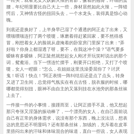
一转头，就看见女人妖娆火辣的背影，撅着的翘臀，纤细的蛮
腰，年纪明显要比自己大上一些，身材居然如此火辣，一阵错
愕后，又神情古怪的扭回头去，一个水龙头，装得真是惊心动
魄。
到底还是换好了，上半身早已湿了个通透的阿正走了出来，又
噗嗤噗嗤连打了两个喷嚏，琢磨着得赶紧回家，要不然得感
冒，刚想着女人的脸就从虚掩着的卧室房门里探了出来：“弄
好啦？你身上都湿透了呀，要不，在我这冲个澡？”语气要多
暧昧有多暧昧，阿正陡然就想起女人刚才开玩笑时说出的那个
词，鸳鸯浴。当下一愣连忙摆手，刚要开口拒绝，又打了个喷
嚏，女人一瞪眼：“怎么，在姐姐这里洗澡委屈你了？讨厌
鬼！听话！快点！”阿正表情一阵纠结后还是点了点头，转身
又进了卫生间，总觉得气氛实在有点古怪，脱衣服的时候，哪
哪都觉得别扭，眼神不由自主的又落到挂在水池旁的那条丝袜
上去了。
一件接一件的小事情，接踵而至，让阿正措手不及，他又想起
那只夸张又淫荡的振动棒了，一个漂亮的女人，在自己面前说
自己有正常的身体需求，说没有那个东西，晚上没法活，想表
达的意思还不明显吗？还有那条丝袜，加绒的，充斥着在皮革
里捂闷出来的汗味和体味混合的味道，直白一些说，女人表现