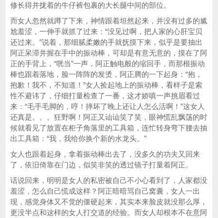
修长得并拢着的牛仔裤包裹的大长腿中间的部位。
而女人忽然就蹲了下来，神情跟着坦然起来，并没有过多的尴
尬羞涩，一伸手就抓了过来：“没见过啊，把人家的心肝宝贝
还过来。”说着，那细腻柔嫩的手就抚摸下来，似乎是要抽出
阿正呆滞并握在手中的振动棒，可却是有意无意的，摸在了阿
正的手背上，“咣当”一声，阿正触电般的缩回手，而那根振动
棒也跟着落地，脸一阵阵的发烫，阿正腾的一下起身：“抱，
抱歉！我不，不知道！”女人捡起地上的振动棒，看样子是索
性不避讳了，仔细打量检查了一番，这才娇嗔一声挑眉看过
来：“毛手毛脚的，哼！摔坏了晚上还让人怎么活啊！”这女人
还真是。。。狂野啊！阿正又讪讪笑了笑，眼神慌乱飘荡的时
候就看见了放置在柜子角落里的工具箱，连忙转身弯下腰去抽
出工具箱：“我，我给你换个新的水龙头。”
女人也跟着起身，拿着振动棒出去了，没多久的功夫又回来
了，依旧倚靠在门边，似笑非笑的透过镜子打量着阿正。
话说回来，明明是女人的私密被自己不小心看到了，人家都没
羞涩，怎么自己慌成这样？阿正暗暗骂自己窝囊，女人一出
现，感觉身体又不觉的僵硬起来，其实本来脸皮就没那么厚，
更没半点和这样的女人打交道的经验。而女人却根本不在意阿