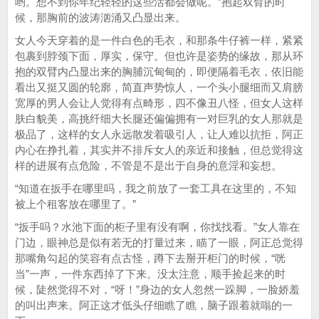
哟。想不到你年纪轻轻的这些活都会做呢。”抱起双臂的时
候，那胸前的波涛汹涌又凸显出来。
女人今天穿着的是一件白色的毛衣，和那条牛仔裤一样，紧紧
包裹到脖颈下面，厚实，保守。但也许是姿势的缘故，那从环
抱的双臂内凸显出来的胸脯沉甸甸的，即便隔着毛衣，依旧能
看出又挺又圆的轮廓，简直声势惊人，一个头小腿细而又肩膀
宽厚的男人会让人觉得有点畸形，四不像丑八怪，但女人这样
肤白貌美，高挑纤细大长腿还偏偏拥有一对巨乳的女人那就是
极品了，这样的女人永远散发着吸引人，让人难以抗拒，阿正
内心在挣扎着，其实并不排斥女人的亲近和接触，但总觉得这
样的进展有点危险，不管是不是出于自身的意淫和妄想。
“知道在扳手在哪里吗，我之前放了一套工具在这里的，不知
被上个租客放在哪里了。”
“扳手吗？水池下面的柜子里有没有啊，你找找看。”女人靠在
门边，眼神总是似有若无的打量过来，瞄了一眼，阿正总觉得
那嘴角勾起的笑容有点古怪，蹲下去掰开柜门的时候，“咣
当”一声，一件东西掉了下来。没太注意，顺手捡起来的时
候，陡然觉得不对，“呀！”身边的女人忽然一跺脚，一脸娇羞
的叫出声来。阿正这才低头仔细瞧了瞧，脑子跟着就嗡的一