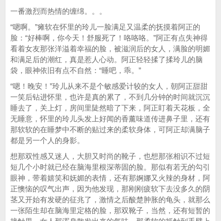
一番激烈而热情的缠绵。。。
“嗯啊。”瘫软在怀里的玲儿一脸满足又温柔的抚摸着阿正的
脸：“好棒啊，你今天！舒服死了！咯咯咯。”阿正有点失神得
看着女友那张洋溢着幸福的脸，被滋润后的女人，满脸的明媚
和满足后的潮红，真是惹人心动。阿正轻轻揉了揉玲儿的脑
袋，眼神依旧有点不自然：“睡吧，乖。”
“嗯！晚安！”玲儿从来不是个敏感爱计较的女人，朝阿正甜甜
一笑后钻进怀里，也许是真的累了，不到几分钟的时间就沉沉
睡去了，关上灯，房间里陡然暗了下来，阿正盯着天花板，全
无睡意，怀里的玲儿头发上好闻的香薰味道传进鼻子里，还有
那软软的在睡梦中不断的贴过来的柔软身体，可阿正却满脑子
都是另一个人的身影。
想那双性感又迷人，大胆又时尚的靴子，也想那张相识不过短
短几个小时就已经在脑海里根深蒂固的脸。那似有若无的勾引
眼神，带着嬉笑和妩媚的表情，还有那婀娜又火辣的身材，阿
正懊恼的叹气出声，因为他发现，那刚刚疲软下去没多久的阴
茎又开始有发硬的征兆了，激情之后酸楚肿胀的龟头，就那么
一张陌生却在脑海里定格的脸，那双靴子，当然，还有短暂的