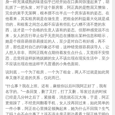
身一样充满成熟的味道似乎已经开始在口鼻间弥漫起来了，胡
乱抓了一把头发，对于这个新房客，阿正真的是憋屈又懊恼，
完全的束手无策啊，根本摆不出半点一个房东该有的姿态。在
他看来，其实租房就是在做生意，把租金的利益最大化就是成
功的，和租客之间怎么都不应该有些乱七八糟不清不楚的东
西，这才是一个合格的生意人该有的姿态。但那种感觉说不出
来，女人的言行举止似乎无意间总在播散出某种信息和暗示，
她是个很容易很容易接近的人，至少是对自己有好感，再不
济，那也是对自己的印象还不错，这种错觉很容易误导人，让
人想入非非。而阿正既有点期待着发生点什么，又觉得不安惶
恐，总觉得这样妖艳妩媚的女人不该出现在现实生活中，至少
不应该出现在他这样平凡普通的小角色面前。
说到底，一个为了租房，一个为了租金，两人不过就是如此简
单又微不足道的关系，仅此而已。
“什么事？我在上班。还有，麻烦你以后叫我阿正好了，我有
名字的。”一条回复，删了又打，打了又删，等发过去的时候
已经是几分钟之后了，紧接着，消息就石沉大海，于是，阿正
更烦躁了，不经意间翻看手机，女人没再回过来，如此简单的
一件小事，阿正在心里捶足顿胸起来，她为什么不回我？生气
了吗？会不会出事了？该不该去房子那边看看？阿正终于明白