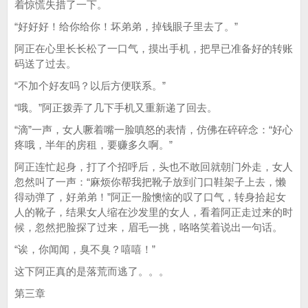
着惊慌失措了一下。
“好好好！给你给你！坏弟弟，掉钱眼子里去了。”
阿正在心里长长松了一口气，摸出手机，把早已准备好的转账
码送了过去。
“不加个好友吗？以后方便联系。”
“哦。”阿正拨弄了几下手机又重新递了回去。
“滴”一声，女人噘着嘴一脸嗔怒的表情，仿佛在碎碎念：“好心
疼哦，半年的房租，要赚多久啊。”
阿正连忙起身，打了个招呼后，头也不敢回就朝门外走，女人
忽然叫了一声：“麻烦你帮我把靴子放到门口鞋架子上去，懒
得动弹了，好弟弟！”阿正一脸懊恼的叹了口气，转身拾起女
人的靴子，结果女人缩在沙发里的女人，看着阿正走过来的时
候，忽然把脸探了过来，眉毛一挑，咯咯笑着说出一句话。
“诶，你闻闻，臭不臭？嘻嘻！”
这下阿正真的是落荒而逃了。。。
第三章