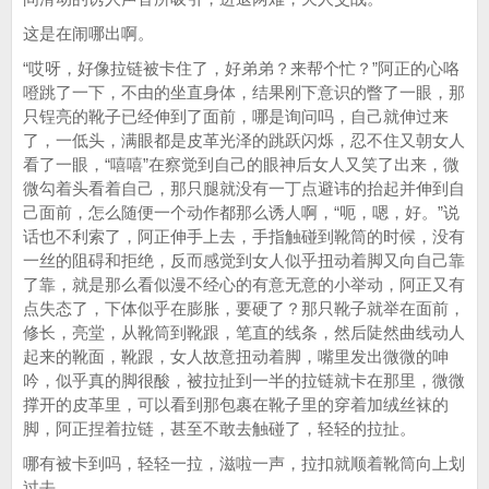
这是在闹哪出啊。
“哎呀，好像拉链被卡住了，好弟弟？来帮个忙？”阿正的心咯
噔跳了一下，不由的坐直身体，结果刚下意识的瞥了一眼，那
只锃亮的靴子已经伸到了面前，哪是询问吗，自己就伸过来
了，一低头，满眼都是皮革光泽的跳跃闪烁，忍不住又朝女人
看了一眼，“嘻嘻”在察觉到自己的眼神后女人又笑了出来，微
微勾着头看着自己，那只腿就没有一丁点避讳的抬起并伸到自
己面前，怎么随便一个动作都那么诱人啊，“呃，嗯，好。”说
话也不利索了，阿正伸手上去，手指触碰到靴筒的时候，没有
一丝的阻碍和拒绝，反而感觉到女人似乎扭动着脚又向自己靠
了靠，就是那么看似漫不经心的有意无意的小举动，阿正又有
点失态了，下体似乎在膨胀，要硬了？那只靴子就举在面前，
修长，亮堂，从靴筒到靴跟，笔直的线条，然后陡然曲线动人
起来的靴面，靴跟，女人故意扭动着脚，嘴里发出微微的呻
吟，似乎真的脚很酸，被拉扯到一半的拉链就卡在那里，微微
撑开的皮革里，可以看到那包裹在靴子里的穿着加绒丝袜的
脚，阿正捏着拉链，甚至不敢去触碰了，轻轻的拉扯。
哪有被卡到吗，轻轻一拉，滋啦一声，拉扣就顺着靴筒向上划
过去。