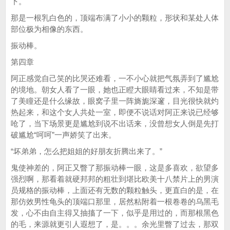
下。
那是一根乳白色的，顶端布满了小小的颗粒，形状和某处人体
部位极为相像的东西。
振动棒。
第四章
阿正感觉自己笑的比哭还难看，一不小心就把气氛弄到了尴尬
的境地。朝女人看了一眼，她也正瞪大眼睛看过来，不知是带
了美瞳还是什么缘故，眼窝子里一阵旖旎深邃，目光很快就灼
热起来，和这个女人共处一室，即便不说话对阿正来说已经够
呛了，当下场景更是尴尬到说不出话来，没曾想女人倒是先打
破尴尬“呵呵”一声娇笑了出来。
“坏弟弟，怎么把姐姐的好朋友折腾出来了。”
鬼使神差的，阿正又瞥了那振动棒一眼，这是多喜欢，欲望多
强烈啊，那看着就硬邦邦的粗壮到堪比欧美十八禁片上的男演
员规格的振动棒，上面还有无数的颗粒触头，更直白的是，在
那仿效男性龟头的顶端口那里，居然粘附着一根卷卷的乌黑毛
发，心不由自主得又抽搐了一下，似乎是用过的，而那根黑色
的毛，来源就更引人遐想了，是。。。余光里瞥了过去，那双