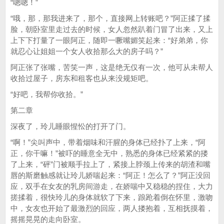
“嗯嗯！”
“哦，那，那我进来了，那个，直接网上转账吧？”阿正揉了揉
脸，朝卧室里走过去的时候，女人忽然趴着门冒了出来，又上
上下下打量了一眼阿正，随即一噘嘴媚笑起来：“好弟弟，你
就忍心让姐姐一个女人收拾那么大的房子吗？”
阿正张了张嘴，苦笑一声，这是绝无仅有一次，他可从未帮人
收拾过屋子，房东和租客也从来没规矩吧。
“好吧，我帮你收拾。”
第二章
深夜了，玲儿睡眼惺忪的打开了门。
“啊！”尖叫声中，带着烟味和汗腥的身体已经扑了上来，“阿
正，你干嘛！”被吓的睡意全无中，熟悉的身体已经紧紧的搂
了上来，“砰”门被顺手拉上了，紧接上脖颈上传来的胡渣和嘴
唇的斯磨触感就让玲儿娇喘起来：“阿正！怎么了？”阿正没回
应，双手在女友的乳房间游走，在娇喘中又稳稳的捏住，大力
搓揉着，很快玲儿的身体就软了下来，踉跄着倒在怀里，激吻
中，女友也开始了最激烈的回应，两人搂抱着，互相抚摸着，
摇摇晃晃的走向卧室。