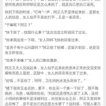
那些焦虑症和抑郁症是怎么来的了，就是自己把自己逼死。
快到下班的时候，“叮咚”一声，阿正几乎是弹起来的，是那女
人的信息，女人似乎不喜欢打字，又是一条语音。
“干嘛呢？阿正？”
“快下班了，找我什么事？”这次信息立即就回了过去。
“你来我这里一下呗。”女人同样飞快的回复过来。
“是房子有什么问题吗？”阿正咬了咬嘴，迟疑片刻后，还是没
有立即答应。
“你来不来嘛？”女人的口吻在撒娇。
阿正又天人交战起来，女人似乎总喜欢把原本正常的交流变得
暧昧而惹人遐想，迟疑中，女人的语音再次发了过来。
“好啦，不逗你了，呵呵，卫生间的水龙头坏掉了。”
“楼下就有五金店的，要不，你去买一个换一下好了，我不顺
路的，当然，钱我转给你。”到底还是理性占据了上风，这些
小琐碎的事情不是没碰到过，但但发出去之后，阿正又觉得有
点后悔了，是不是自己的态度太生硬了？说到底，可能人家只