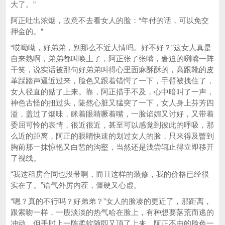
大了。”
阿正吐出浓烟，故意不去看女人的脸：“年付的话，可以免交
押金的。”
“哎呦呦，好弟弟，别那么不近人情吗。好不好？”这女人真是
自来熟啊，弟弟都叫唤上了，阿正张了张嘴，窘迫的咧嘴一阵
干笑，说实话被那句好弟弟叫得心里面麻酥酥的，高跟靴的皮
革踩踏声逼近过来，脸色又跟着错愕了一下，手臂被拽住了，
女人径直的贴了上来。靠，阿正措手不及，心中暗叫了一声，
神色古怪的扭过头，陡然心脏又猛突了一下，女人身上芬芳四
溢，盖过了烟味，眯着眼睛噘着嘴，一脸谄媚又讨好，又带着
委屈可怜的表情，很近很近，甚至可以感觉到彼此的呼吸，那
么近的距离，阿正的眼睛快速的划过女人的脸，只来得及瞥到
胸前那一抹惊艳又白皙的沟壑，当然还是浅尝辄止得立即移开
了视线。
“我这租房合同也没带啊，而且这样的装修，我的价格已经很
实在了。”语气外厉内茬，僵硬又心虚。
“嗯？真的不行吗？好弟弟？”女人的脸凑的更近了，那距离，
跟索吻一样，一股淡淡的热气哈在脸上，有种想要落荒而逃的
冲动，但手肘上一阵柔软随即又顶了上来，阿正不由的脸色一