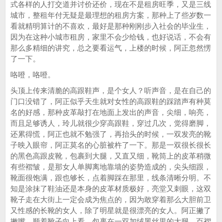
式各样的人打交道并讨价还价，现在不是租房旺季，又是三线
城市，整租年付无疑是最理想的租房方案，那种上了些岁数一
看就精明算计的不喜欢，最好是那种刚刚步入社会的毕业生，
因为在这种小城市租房，家里不会少给钱，也好说话，不会有
那么多精细的讲究，总之要看运气，上楼的时候，阿正忽然愣
了一下。
咯噔，咯噔。
头顶上传来清脆的高跟鞋声，是个女人？听声音，是在自己的
门口没错了，阿正似乎天生就对女性的高跟鞋的踩踏声有种莫
名的好感，那种皮革敲打在地面上发出的声音，尖细，响亮，
而且足够诱人，玲儿就很少穿高跟鞋，穿过几次，觉得磨脚，
还累得慌，阿正也就不勉强了，再抬头的时候，一双发亮的靴
子映入眼帘，阿正莫名的心脏被杵了一下。那是一双很长很长
的黑色高跟皮靴，包裹到大腿，又直又细，靴筒上的皮革稍微
有些褶皱，是那女人单脚离地靠墙的姿势造成的，尖头细跟，
靴面很饱满，跟也够长，点着脚踩在那里，线条清晰分明。不
知是涂抹了鞋油还是本身的皮革材质极好，亮堂又刺眼，这双
靴子走在大街上一定会成为焦点的，因为敢穿着那么大胆前卫
又性感的长靴的女人，除了明星就是很漂亮的女人。阿正撇了
撇嘴，顺着靴子向上看，包裹在一双加绒黑丝里的大腿，百褶