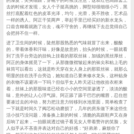
的漆皮，尖头细跟，穿靴子的时候没注意，这双红色高跟套上
去的时候才发现，女人个子挺高挑的，脚型却很细很小巧，黑
丝打底配着红色的皮革光泽，均匀，光滑，美不胜收，艺术品
一样的诱人。阿正干笑两声，举起手里已经买好的新水龙头，
口齿含糊着就跑了出去，魂不守舍的，再继续下去总觉得自己
会把持不住一样。
进了卫生间的时候，陡然那股熟悉的气味就冒了出来，酸酸
的，带着体香和汗味，好像是故意的，抬头的时候，一眼就看
到了洗手台旁边的挂钩上挂着的那双丝袜，加绒的黑丝厚丝，
阿正的身体摇晃了一下，从那微微褶皱起来的袜尖和粘上毛的
袜筒可以看出，这就是昨天穿在女人身上的那双丝袜，就那么
明显的挂在洗手台旁边，她知道自己要来修水龙头，这种贴身
的衣物不该避讳一下吗？但似乎女人昨天还让他收拾衣柜来
着，丝袜上的那股味道已经在小小的空间里渗透了，淡淡的酸
味，意外的让人心浮气躁。阿正舔了舔干巴巴的嘴唇，忍住想
要凑过去的冲动，努力把注意力转移到水池里面，简单检查了
一下就是时间久了阀芯松动磨损了，几年的房东做下来这些生
活小技巧没问题，准备换上新的时候，清脆的高跟鞋声又在身
后响了起来，一抬眼就透过镜子看见女人带着赞许的笑脸，女
人似乎从不吝啬并表达对自己的好感：“好弟弟，麻烦你了