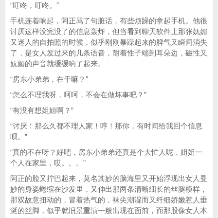
“叮咚，叮咚。”
手机连着响起，阿正骂了句脏话，有些烦躁的拿起手机。他很
讨厌这样没完没了的信息轰炸，但当看到聊天软件上那张妩媚
又迷人的自拍照的时候，似乎刚刚暴躁起来的脾气又瞬间消失
了，是女人发过来的几条语音，耐着性子端到耳朵边，磁性又
妩媚的声音就缓缓响了起来。
“房东小弟弟，在干嘛？”
“怎么不理我呀，呵呵，不会在做坏事吧？”
“有没有想姐姐啊？”
“讨厌！那么久都不理人家！哼！那你，有时间给我回个信息
呗。”
“真的不在呀？好吧，房东小弟弟还真是个大忙人呢，姐姐一
个人在家里，哎。。。”
阿正的脸又拧巴起来，莫名其妙的脑海里又开始浮现出女人曼
妙的身姿蜷缩在沙发里，又伸出那两条清晰细长的丝腿模样，
那双故意扭动的，冒着热气的，袜尖潮湿而又纤细娇嫩惹人垂
涎的丝脚，似乎就旧景重演一般出现在面前，而那股像女人本