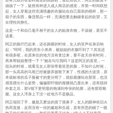
还有几双封在塑料袋里的高跟鞋，凌乱却诱人，阿正的眼皮子
抽抽了一下，陡然有种进入成人商店的感觉，并第一时间联想
起，女人穿着这些充满情趣的衣服站在自己面前的模样，那一
箱子的东西，像违禁品一样，充满想要去触碰拿起的欲望，又
在理性间挣扎。
这是一个和自己毫不相干的女人的贴身衣物，不该碰，甚至不
该看。
阿正的脸拧巴起来，还在踌躇的时候，女人的笑声在身后响
起：“呵呵，我的房东小弟弟，被姐姐的衣服吓到了？其实还
有很多呢，在原来住的地方没有拿过来，要不改天你有时间，
再来帮姐姐整理一下？”她在勾引我吗？这是阿正的直觉，一
扭头的时候，就看见女人那张带着笑意的脸，不知什么时候，
那一头高高的马尾已经被拨弄披散下来了，性感的大波浪，原
本就标准的瓜子脸被寸的更分明了，就掐着腰站在那里，也没
感觉摆出什么姿势，偏偏那纤细的瘦腰就凸显出来，还有脱掉
外套之后，那V领下更明显的饱满到夸张的轮廓，还有那双靴
腿。这女人浑身上下没一处地方不是极品。
阿正缩回了手，尴尬又窘迫的摸了摸鼻子，女人的眼神依旧火
热而直接，反而没有一丝的尴尬和生疏，若有所思的瞄了一眼