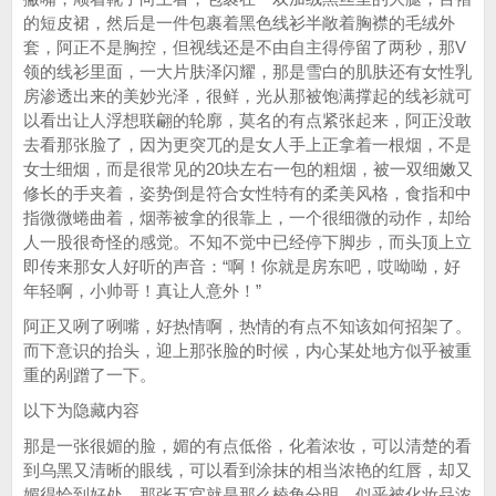
的短皮裙，然后是一件包裹着黑色线衫半敞着胸襟的毛绒外
套，阿正不是胸控，但视线还是不由自主得停留了两秒，那V
领的线衫里面，一大片肤泽闪耀，那是雪白的肌肤还有女性乳
房渗透出来的美妙光泽，很鲜，光从那被饱满撑起的线衫就可
以看出让人浮想联翩的轮廓，莫名的有点紧张起来，阿正没敢
去看那张脸了，因为更突兀的是女人手上正拿着一根烟，不是
女士细烟，而是很常见的20块左右一包的粗烟，被一双细嫩又
修长的手夹着，姿势倒是符合女性特有的柔美风格，食指和中
指微微蜷曲着，烟蒂被拿的很靠上，一个很细微的动作，却给
人一股很奇怪的感觉。不知不觉中已经停下脚步，而头顶上立
即传来那女人好听的声音：“啊！你就是房东吧，哎呦呦，好
年轻啊，小帅哥！真让人意外！”
阿正又咧了咧嘴，好热情啊，热情的有点不知该如何招架了。
而下意识的抬头，迎上那张脸的时候，内心某处地方似乎被重
重的剐蹭了一下。
以下为隐藏内容
那是一张很媚的脸，媚的有点低俗，化着浓妆，可以清楚的看
到乌黑又清晰的眼线，可以看到涂抹的相当浓艳的红唇，却又
媚得恰到好处，那张五官就是那么棱角分明，似乎被化妆品浓