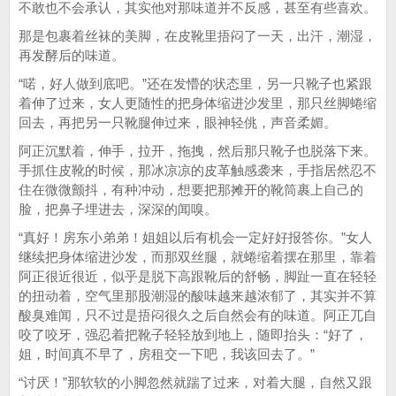
不敢也不会承认，其实他对那味道并不反感，甚至有些喜欢。
那是包裹着丝袜的美脚，在皮靴里捂闷了一天，出汗，潮湿，
再发酵后的味道。
“喏，好人做到底吧。”还在发懵的状态里，另一只靴子也紧跟
着伸了过来，女人更随性的把身体缩进沙发里，那只丝脚蜷缩
回去，再把另一只靴腿伸过来，眼神轻佻，声音柔媚。
阿正沉默着，伸手，拉开，拖拽，然后那只靴子也脱落下来。
手抓住皮靴的时候，那冰凉凉的皮革触感袭来，手指居然忍不
住在微微颤抖，有种冲动，想要把那摊开的靴筒裹上自己的
脸，把鼻子埋进去，深深的闻嗅。
“真好！房东小弟弟！姐姐以后有机会一定好好报答你。”女人
继续把身体缩进沙发，而那双丝腿，就蜷缩着摆在那里，靠着
阿正很近很近，似乎是脱下高跟靴后的舒畅，脚趾一直在轻轻
的扭动着，空气里那股潮湿的酸味越来越浓郁了，其实并不算
酸臭难闻，只不过是捂闷很久之后自然会有的味道。阿正兀自
咬了咬牙，强忍着把靴子轻轻放到地上，随即抬头：“好了，
姐，时间真不早了，房租交一下吧，我该回去了。”
“讨厌！”那软软的小脚忽然就踹了过来，对着大腿，自然又跟