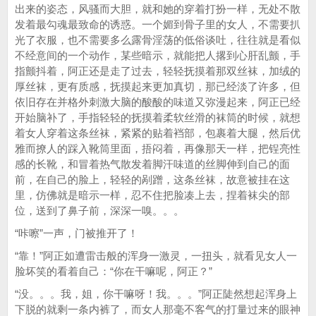
出来的姿态，风骚而大胆，就和她的穿着打扮一样，无处不散
发着最勾魂最致命的诱惑。一个媚到骨子里的女人，不需要扒
光了衣服，也不需要多么露骨淫荡的低俗谈吐，往往就是看似
不经意间的一个动作，某些暗示，就能把人撂到心肝乱颤，手
指颤抖着，阿正还是走了过去，轻轻抚摸着那双丝袜，加绒的
厚丝袜，更有质感，抚摸起来更加真切，那已经淡了许多，但
依旧存在并格外刺激大脑的酸酸的味道又弥漫起来，阿正已经
开始脑补了，手指轻轻的抚摸着柔软丝滑的袜筒的时候，就想
着女人穿着这条丝袜，紧紧的贴着裆部，包裹着大腿，然后优
雅而撩人的踩入靴筒里面，捂闷着，再像那天一样，把锃亮性
感的长靴，和冒着热气散发着脚汗味道的丝脚伸到自己的面
前，在自己的脸上，轻轻的剐蹭，这条丝袜，故意被挂在这
里，仿佛就是暗示一样，忍不住把脸凑上去，捏着袜尖的部
位，送到了鼻子前，深深一嗅。。。
“咔嚓”一声，门被推开了！
“靠！”阿正如遭雷击般的浑身一激灵，一扭头，就看见女人一
脸坏笑的看着自己：“你在干嘛呢，阿正？”
“没。。。我，姐，你干嘛呀！我。。。”阿正陡然想起浑身上
下脱的就剩一条内裤了，而女人那毫不客气的打量过来的眼神