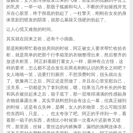
接触里，女人那浑身散发出来的气味，那柔软的抵触到手臂上
的乳房，一举一动，那股子狐媚和勾人，不断的开始摧残并充
斥在心脏里，终于彻底的勃起了，一柱擎天，刚刚在女友的身
体里剧烈喷发的阴茎，就那么暴躁又强硬的勃起了。
让人心慌又难熬的时间。
其实就在回来之前，还有个小插曲。
那是刚刚帮忙着收拾房间的时候，阿正被女人要求帮忙收拾衣
柜，就是简单的把那个行李箱里的衣物整理出来，然后整齐的
放进衣柜里， 阿正斜着眼打量女人一样，眼神有点古怪，这
样的要求，怎么都不适合发生在两名刚刚认识的男女之间吧？
女人咯咯一笑，说要打扫厕所，不想浪费时间，扭头就出去
了。犹豫再三之后，阿正还是照做了，并且在心里安慰自己，
没关系，一切都是为了拿到房租，嗯，结果当几件长长的外套
和风衣被挂起来之后，箱子底下，那一层堆得满满的性感贴身
衣物就暴露出来，其实早就料想到会有这么一幕，但真正碰到
的时候，还是有点失神，是啊，女人的衣物里，怎么可能没那
些东西吗，只是。。。也太夸张了吧。阿正的手停到一半，看
着那一箱子的东西，表情比小时候第一次看A片还新奇又错
愕，那里面，丝袜，蕾丝边的内裤胸罩，漏裆的渔网连体衣，