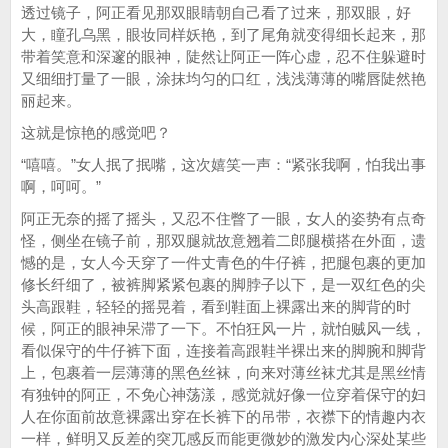
透过镜子，阿正看见那双眼睛朝自己看了过来，那双眼，好
大，瞳孔乌黑，眼妆同样妖艳，到了尾角就变得细长起来，那
带着笑意和深邃的眼神，陡然让阿正一阵心虚，忍不住躲避时
又细细打量了一眼，涂抹均匀的口红，浅浅薄薄的嘴唇陡然艳
丽起来。
这就是惊艳的感觉吧？
“嘻嘻。”女人抿了抿嘴，这次嬉笑一声：“紧张我啊，怕我出事
啊，呵呵。”
阿正无奈的摇了摇头，又忍不住瞥了一眼，女人的姿势有点奇
怪，侧坐在镜子前，那双腿就故意翘着二郎腿横搭在外面，遗
憾的是，女人今天穿了一件丈青色的牛仔裤，把腿包裹的更加
修长纤细了，被裤脚紧紧包裹的脚脖子以下，是一双红色的尖
头高跟鞋，轻轻的摇晃着，看到鞋面上裸露出来的脚背的时
候，阿正的眼神呆滞了一下。不怕狂风一片，就怕贼风一线，
看似保守的牛仔裤下面，连接着高跟鞋半裸出来的脚腕和脚背
上，包裹着一层薄薄的黑色丝袜，向来对薄丝袜尤其是黑丝情
有独钟的阿正，不免心神荡漾，感觉就好像一位穿着保守的妇
人在你面前故意裸露出穿在长裤下的吊带，衣襟下的情趣内衣
一样，鲜明又反差的突兀感反而能更微妙的激发内心深处某些