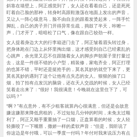
斜靠在墙壁上，阿正感觉到了，女人还在看着自己，还是死死
盯着自己脸的那种，转身时高跟鞋激荡在地面上发出的声音，
又让人一阵心猿意马，脸不由自主的跟着发烫起来，一阵手忙
脚乱，自己的房子开门开得异常生疏，捣鼓了半天，咔嚓一
声，门才开了，暗暗松了口气，像在跟自己较劲一样。
女人提着身边大大的行李箱进门去了，阿正皱着眉头转过身，
把身体跄在门边上从怀里掏出烟，这才感受到自己已经紊乱的
心跳声，余光里又忍不住跟随着女人的脚步声朝屋子里打量过
去，这是一件很不错的小户型，精装修，家电齐全，阿正打理
的也算不错，平时还是挺抢手的，莫名其妙的就空下来了，更
莫名其妙的遇到了这个让他有点失态的女人。狠狠的抽了口
烟，拍了拍有点发沉的脑袋，还在天人交战的时候，女人已经
笑着走出来了：“很好！我很满意！今晚就在这里住下了，可
以吗？”
“啊？”有点意外，有不少租客就算内心很满意，但还是会故意
嫌这嫌那来降低房租的，不过短短几分钟的时间，未免太过顺
利了，阿正又顺手重重抽了一口烟，正盘算着的时候，女人轻
轻撕咬了一下嘴唇，撒娇一样的柔软声音：“但是，我听说了
你这边是年付哦，可以一季度一付吗？年付对我来说压力有点