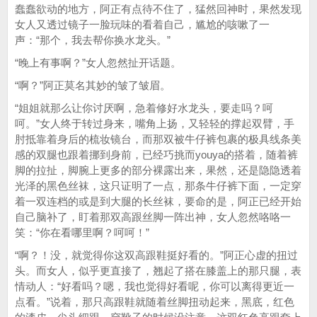
蠢蠢欲动的地方，阿正有点待不住了，猛然回神时，果然发现
女人又透过镜子一脸玩味的看着自己，尴尬的咳嗽了一
声：“那个，我去帮你换水龙头。”
“晚上有事啊？”女人忽然扯开话题。
“啊？”阿正莫名其妙的皱了皱眉。
“姐姐就那么让你讨厌啊，急着修好水龙头，要走吗？呵
呵。”女人终于转过身来，嘴角上扬，又轻轻的撑起双臂，手
肘抵靠着身后的梳妆镜台，而那双被牛仔裤包裹的极具线条美
感的双腿也跟着挪到身前，已经巧挑而youya的搭着，随着裤
脚的拉扯，脚腕上更多的部分裸露出来，果然，还是隐隐透着
光泽的黑色丝袜，这只证明了一点，那条牛仔裤下面，一定穿
着一双连档的或是到大腿的长丝袜，要命的是，阿正已经开始
自己脑补了，盯着那双高跟丝脚一阵出神，女人忽然咯咯一
笑：“你在看哪里啊？呵呵！”
“啊？！没，就觉得你这双高跟鞋挺好看的。”阿正心虚的扭过
头。而女人，似乎更直接了，翘起了搭在膝盖上的那只腿，表
情动人：“好看吗？嗯，我也觉得好看呢，你可以离得更近一
点看。”说着，那只高跟鞋就随着丝脚扭动起来，黑底，红色