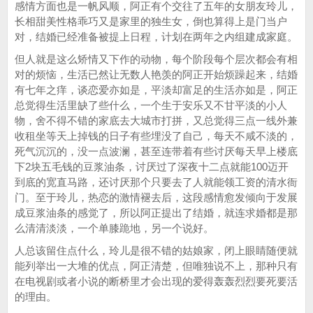
感情方面也是一帆风顺，阿正有个交往了五年的女朋友玲儿，
长相甜美性格乖巧又是家里的独生女，倒也算得上是门当户
对，结婚已经准备被提上日程，计划在两年之内组建成家庭。
但人就是这么矫情又下作的动物，每个阶段每个层次都会有相
对的烦恼，生活已然让无数人艳羡的阿正开始烦躁起来，结婚
有七年之痒，谈恋爱亦如是，平淡却富足的生活亦如是，阿正
总觉得生活里缺了些什么，一个生于安乐又不甘平淡的小人
物，舍不得不错的家底去大城市打拼，又总觉得三点一线外兼
收租坐等天上掉钱的日子有些埋没了自己，每天不咸不淡的，
死气沉沉的，没一点波澜，甚至连带着有些讨厌每天早上楼底
下2块五毛钱的豆浆油条，讨厌过了深夜十二点就能100迈开
到底的宽直马路，还讨厌那个只要去了人就能领工资的清水衙
门。至于玲儿，热恋的激情褪去后，这段感情愈发倾向于发展
成豆浆油条的感觉了，所以阿正提出了结婚，就连求婚都是那
么清清淡淡，一个单膝跪地，另一个说好。
人总该留住点什么，玲儿是很不错的姑娘家，闭上眼睛随便就
能列举出一大堆的优点，阿正清楚，但唯独说不上，那种只有
在电视剧或者小说的断桥里才会出现的爱得轰轰烈烈要死要活
的理由。