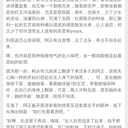
浓得覆盖着，却又每一寸都很完美，随着娇笑声，那整张脸都
是灿烂又洋溢着的，尤其是那双眼，很长，也很大，少了少女
的灵动，深邃而出神，写满了东西，红唇裂开的时候，那汇聚
到一起的五官就有种难以描述的感觉散发出来，让人迷恋，却
又少了些许漂亮女人该有的高贵和youya。
到底该怎么形容呢。阿正有点发懵，点了点头，有点不自在起
来。
哦，也许就是那种很接地气的女人味吧，会一眼就能挑逗起最
原始的欲望。
因为那一刻，刚从玲儿的床上翻滚下来没多久的阿正，居然失
心疯一样的开始幻想起在女人身下的场景。。。对，是在她的
身体下面，被她骑着，看着她张扬7的五官，带着娇喘和呻
吟，在自己的身体上翻滚，可是，两人才刚见面，甚至她的名
字，她的年龄，她是谁，统统不知道。
见鬼了，阿正躲开那迸射着热情甚至还套着近乎的眼神，低下
头掏出钥匙：“咱们先看看房吧。”
“好啊，先进屋子再说，咯咯。”女人在旁边笑了起来，似乎察
觉到了阿正的羞涩和紧张，开门的时候，又转过身子，轻轻得