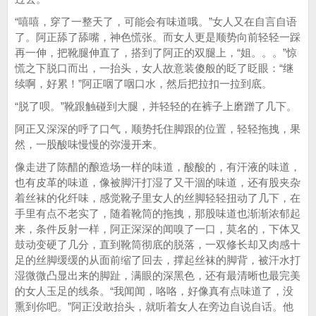
“嘻嘻，穿了一整天了，可能会有味道哦。”女人又在自言自语
了。阿正舔了舔嘴，神色慌张。而女人更是顺势向前轻轻一踩
再一伸，把靴腿伸直了，搭到了阿正的双腿上，“姐。。。”惊
慌之下脱口而出，一抬头，女人故意装傻般的眨了眨眼：“继
续啊，好累！”阿正咽了咽口水，然后把拉扣一拉到底。
“脱了呗。”靴跟触碰到大腿，并轻轻的在裤子上磨蹭了几下。
阿正又深深的呼了口气，顺势托住脚跟的位置，轻轻拖拽，果
然，一股酸味慢慢的弥漫开来。
像走进了陈醋的酿造场一样的味道，酸酸的，有汗液的味道，
也有皮革的味道，像被脚汗打湿了又干涸的味道，还有股夹杂
着丝袜的化纤味，感觉靴子里女人的丝脚轻轻扭动了几下，在
手里有点不老实了，随着靴筒的拖拽，那股味道也渐渐浓郁起
来，条件反射一样，阿正深深的闻嗅了一口，莫名的，下体又
鼓动变硬了几分，直到靴筒彻底的脱落，一双修长却又肉感十
足的丝脚缓缓的从面前缩了回去，撑起丝袜的脚背，被汗水打
湿微微凸显出来的脚趾，满眼的深黑色，还有最清晰也最完美
的女人玉足的线条。“我闻闻，咯咯，好像真有点味道了，没
熏到你吧。”阿正没敢抬头，就听着女人在旁边自说自话。他