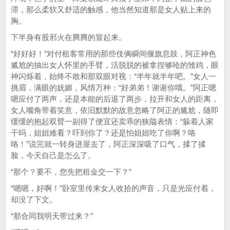
滞，那么柔软又舒适的触感，他当然知道那是女人贴上来的
胸。
下半身有股邪火在腾腾的冒起来。
“好好好！”对付租客常用的那些伎俩瞬间偃旗息鼓，阿正神色
尴尬的抽出女人怀里的手臂，活脱脱的被拿捏够呛的雏鸡，眼
神闪烁着，始终不敢和那双眼对视：“半年就半年吧。”女人一
挑眉，满眼的妩媚，风情万种：“好弟弟！谢谢你哦。”阿正嗯
嗯应付了两声，还是本能的后退了两步，拉开和女人的距离，
女人嘴角带着笑意，依旧默默的故意忽略了阿正的尴尬，随即
缓缓的抱起双臂一副得了便宜还卖乖的狭隘表情：“躲着人家
干吗，姐姐难看？吓到你了？还是怕姐姐吃了你啊？咯
咯！”说完就一转身进屋去了，阿正深深吸了口气，揉了揉
脸，今天自己是怎么了。
“那个？要不，您先把租金交一下？”
“嗯嗯，好啊！”卧室里传来女人收拾的声音，只是光应付着，
却没了下文。
“那合同我明天带过来？”