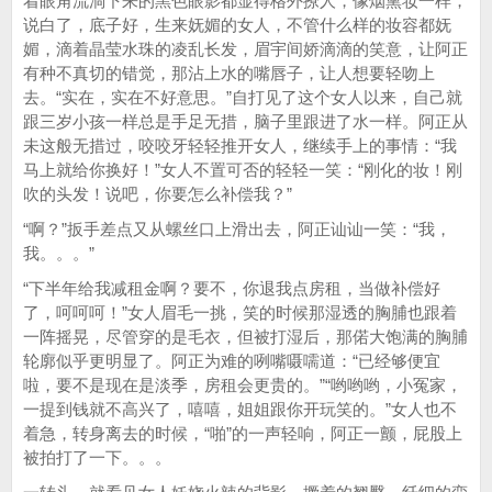
着眼角流淌下来的黑色眼影都显得格外撩人，像烟熏妆一样，
说白了，底子好，生来妩媚的女人，不管什么样的妆容都妩
媚，滴着晶莹水珠的凌乱长发，眉宇间娇滴滴的笑意，让阿正
有种不真切的错觉，那沾上水的嘴唇子，让人想要轻吻上
去。“实在，实在不好意思。”自打见了这个女人以来，自己就
跟三岁小孩一样总是手足无措，脑子里跟进了水一样。阿正从
未这般无措过，咬咬牙轻轻推开女人，继续手上的事情：“我
马上就给你换好！”女人不置可否的轻轻一笑：“刚化的妆！刚
吹的头发！说吧，你要怎么补偿我？”
“啊？”扳手差点又从螺丝口上滑出去，阿正讪讪一笑：“我，
我。。。”
“下半年给我减租金啊？要不，你退我点房租，当做补偿好
了，呵呵呵！”女人眉毛一挑，笑的时候那湿透的胸脯也跟着
一阵摇晃，尽管穿的是毛衣，但被打湿后，那偌大饱满的胸脯
轮廓似乎更明显了。阿正为难的咧嘴嗫嚅道：“已经够便宜
啦，要不是现在是淡季，房租会更贵的。”“哟哟哟，小冤家，
一提到钱就不高兴了，嘻嘻，姐姐跟你开玩笑的。”女人也不
着急，转身离去的时候，“啪”的一声轻响，阿正一颤，屁股上
被拍打了一下。。。