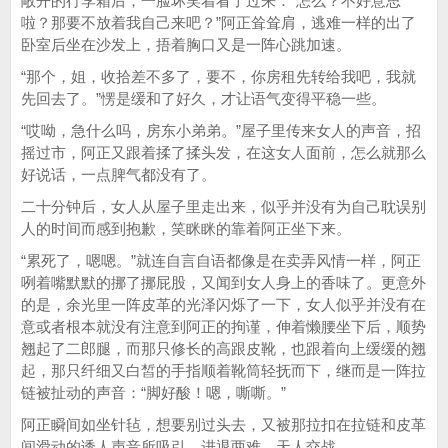
敞开的行李箱后，一脸坏笑着看了过来：“怎么？不好意思
啦？那要不放着我自己来吧？”阿正耸耸肩，逃难一样的出了
卧室后坐在沙发上，捂着胸口又是一阵心跳加速。
“那个，姐，收拾差不多了，要不，你房租先转给我吧，我就
先回去了。”愣是缓和了好久，才让语气变得平稳一些。
“哎呦，急什么吗，房东小弟弟。”屋子里传来女人的声音，招
摇过市，阿正又跟着揉了揉头发，在这女人面前，怎么就那么
好说话，一点脾气都没有了。
二十分钟后，女人从屋子里走出来，似乎并没有为自己耽误别
人的时间而感到抱歉，笑眯眯的靠着阿正坐下来。
“累死了，嗯嗯。”就连自言自语都像是在卖弄风情一样，阿正
咧着嘴默默的挪了挪屁股，又闻到女人身上的香味了。更意外
的是，余光里一阵皮革的光泽闪烁了一下，女人似乎并没有在
意或者根本就没有注意到阿正的拘谨，伸着懒腰坐下后，顺势
翘起了二郎腿，而那只修长的高跟皮靴，也跟着向上缓缓的翘
起，那只纤细又白皙的手指顺着靴筒轻抚而下，继而是一阵拉
链被扯动的声音：“脚好酸！嗯，嘶嘶。”
阿正瞬间如坐针毡，想要别过头去，又被那拉扣在拉链和皮革
间滑动的诱人声音所吸引，进退两难，天人交战。