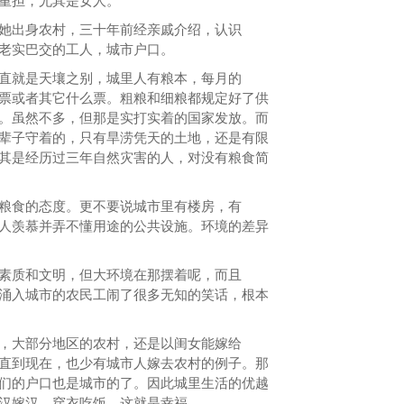
重担，尤其是女人。
她出身农村，三十年前经亲戚介绍，认识
老实巴交的工人，城市户口。
直就是天壤之别，城里人有粮本，每月的
票或者其它什么票。粗粮和细粮都规定好了供
。虽然不多，但那是实打实着的国家发放。而
辈子守着的，只有旱涝凭天的土地，还是有限
其是经历过三年自然灾害的人，对没有粮食简
粮食的态度。更不要说城市里有楼房，有
人羡慕并弄不懂用途的公共设施。环境的差异
素质和文明，但大环境在那摆着呢，而且
涌入城市的农民工闹了很多无知的笑话，根本
，大部分地区的农村，还是以闺女能嫁给
直到现在，也少有城市人嫁去农村的例子。那
们的户口也是城市的了。因此城里生活的优越
汉嫁汉，穿衣吃饭，这就是幸福。