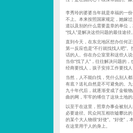
李秀玲的婆婆当年就是幸福的一份
不上。本来按照国家规定，她嫁过
道以及别的什么需要盖章的单位，
“找人”是解决这些问题的最佳途径
直到今天，在东北地区想办任何正
第一反应也是“不行就找找人吧”
话的人。你在办公室里和这些人说
当你“找了人”，往往解决问题的
经商要找人，孩子安排工作要找人
当然，人不能白找，凭什么别人都
有底？送礼自然是不可避免的。九
九十年代后，就逐渐变成了金银物
曲的网，牢牢的缚住了这块土地的
以至于在这里，照章办事会被别人
必要途径。民众间互相吹嘘攀比的
的某个大人物很“好使”。“好使”
在这里用于人的身上。