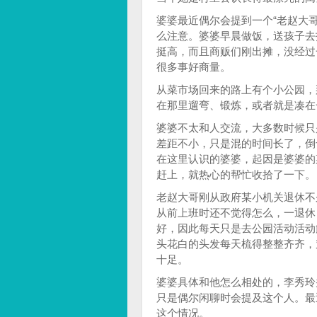
婆婆最近偶尔会提到一个“老赵大
么注意。婆婆早晨做饭，送孩子去
挺高，而且商贩们刚出摊，没经过
很多事好商量。
从菜市场回来的路上有个小公园，
在那里遛弯、锻炼，或者就是凑在
婆婆不太和人交流，大多数时候只
差距不小，只是混的时间长了，倒
在这里认识的婆婆，起因是婆婆的
赶上，就热心的帮忙收拾了一下。
老赵大哥刚从政府某小机关退休不
从前上班时还不觉得怎么，一退休
好，因此每天只是去公园活动活动
头花白的头发每天梳得整整齐齐，
十足。
婆婆具体和他怎么相处的，李秀玲
只是偶尔闲聊时会提及这个人。最
这个情况。