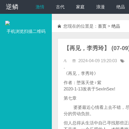
逆鳞
逆鳞
激情
古代
家庭
浪漫
绝品
您现在的位置是：
首页
>
绝品
手机浏览扫描二维码
【再见，李秀玲】 (07-0
2024-04-09 19:20:03
.
《再见，李秀玲》
作者：堕落天使♀紫
2020-1-13发表于SexInSex!
第七章
婆婆最近心情看上去不错，尽管
分的劳动负担。
但人总得从生活中自己寻找那些正