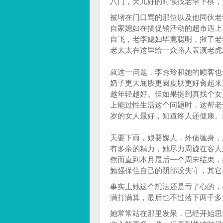
八门，天儿好的时候找老李下棋，
被堵在门口骂的那位以及他同伙老
自家媳妇在搞促销活动的超市遇上
自飞，老李媳妇毕竟聪明，揪了老
老太太在这里给一众路人表演老虎
就这一问题，李秀玲和她的顾客也
奶子更大屁股更圆皮肤更好肏起来
越年轻越好。但如果提到真找个女
上能过性生活这个问题时，这帮老
岁的女人最好，知道疼人还健康。
天要下雨，娘要嫁人，外债缠身，
有多余的精力，她尽力周旋在客人
然而直到本月最后一个周末结束，
勉强保住自己的阴部没失守，其它
事实上她这个想法还是亏了心的，
满打满算，最后也不过落下两千多
她常常站在那里发呆，已经开始思