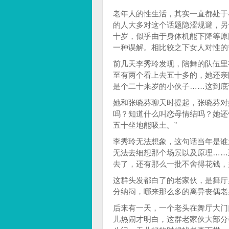
老年人的性生活，其实一直都处于
的人大多对这个话题隐涩规避，另
十岁，似乎由于身体机能下降等原
一种误解。相比较之下女人对性的
前几天李秀玲发现，陪舞的队伍里
至有两个看上去五十多的，她还亲
是个二十来岁的小伙子……这到底
她和张晓芬聊天时提起，张晓芬对
吗？知道什么叫恋母情结吗？她还
五十坐地能吸土。”
李秀玲无法想象，这句话当年是谁
无法去细想那个场景以及原理……
去了，还有那么一批不舍得花钱，
这群头发都白了的老家伙，是舞厅
分纳闷，哪来那么多的离异丧偶老
后来有一天，一个老头在舞厅大门
儿热闹才明白，这群老家伙大部分