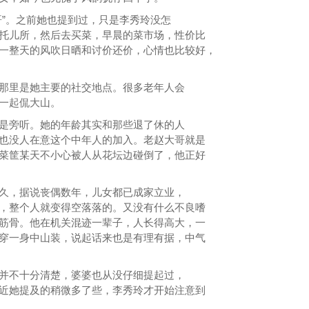
哥”。之前她也提到过，只是李秀玲没怎
托儿所，然后去买菜，早晨的菜市场，性价比
一整天的风吹日晒和讨价还价，心情也比较好，
那里是她主要的社交地点。很多老年人会
一起侃大山。
是旁听。她的年龄其实和那些退了休的人
也没人在意这个中年人的加入。老赵大哥就是
菜筐某天不小心被人从花坛边碰倒了，他正好
久，据说丧偶数年，儿女都已成家立业，
，整个人就变得空落落的。又没有什么不良嗜
筋骨。他在机关混迹一辈子，人长得高大，一
穿一身中山装，说起话来也是有理有据，中气
并不十分清楚，婆婆也从没仔细提起过，
近她提及的稍微多了些，李秀玲才开始注意到