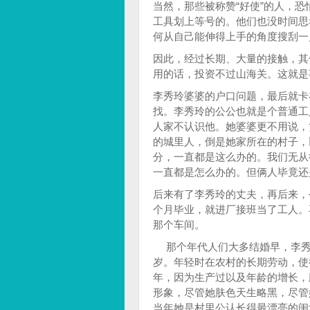
当然，那些被称赞“好使”的人，
工具划上等号的。他们也没时间思
何从自己能伸得上手的角度搜刮一
因此，经过长期、大量的接触，其
用的话，投资不过山海关。这就是
李秀玲婆婆的户口问题，最后就卡
找。李秀玲的公公也就是个普通工
人家不认识他。她婆婆更不用说，
的城里人，倒是她家所在的村子，
分，一直都是这么办的。我们无从
一直都是怎么办的。但俩人毕竟还
后来有了李秀玲的丈夫，再后来，
个月毕业，就进厂接班当了工人。
那个车间。
那个年代人们大多结婚早，李秀
岁。年轻时在农村的长期劳动，使
年，因为生产过以及年龄的增长，
形象，尽管她肤色天生略黑，尽管
当年她是村里公认长得最漂亮的闺