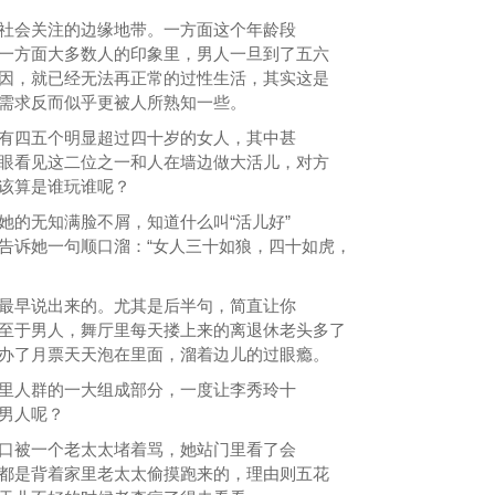
社会关注的边缘地带。一方面这个年龄段
一方面大多数人的印象里，男人一旦到了五六
因，就已经无法再正常的过性生活，其实这是
需求反而似乎更被人所熟知一些。
有四五个明显超过四十岁的女人，其中甚
眼看见这二位之一和人在墙边做大活儿，对方
该算是谁玩谁呢？
她的无知满脸不屑，知道什么叫“活儿好”
告诉她一句顺口溜：“女人三十如狼，四十如虎，
最早说出来的。尤其是后半句，简直让你
至于男人，舞厅里每天搂上来的离退休老头多了
办了月票天天泡在里面，溜着边儿的过眼瘾。
里人群的一大组成部分，一度让李秀玲十
男人呢？
口被一个老太太堵着骂，她站门里看了会
都是背着家里老太太偷摸跑来的，理由则五花