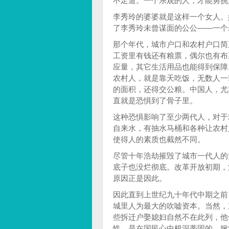
不足道。一个乐观的人，才能勇挑
李秀玲的婆婆就是这样一个女人。
了李秀玲未曾谋面的公公——一个
那个年代，城市户口和农村户口简
工资里有钱还有粮票，偶尔也有布
应量，其它生活用品也能得到保障
农村人，就是靠天吃饭，无数人一
的面积，还得交公粮。中国人，尤
直就是恐惧到了骨子里。
这种恐惧影响了至少两代人，对于
自来水，有抽水马桶和各种让农村
使得人的素质也截然不同。
尽管十年浩劫摧毁了城市一代人的
底子也没烂彻底。改革开放初期，
原因正是因此。
因此直到上世纪九十年代中期之前
城里人为最大的吹嘘资本。当然，
些拆迁户娶媳妇自然不在此列，他
性，是在国民心中根深蒂固的。嫁