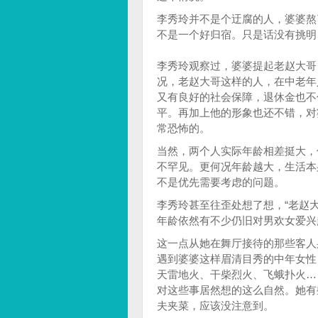
李秀玲并不是个迂腐的人，婆婆熬
不是一个好归宿。只是话没有挑明
李秀玲观察过，婆婆提起老赵大哥
况，老赵大哥这样的人，在中老年
又有良好的社会保障，退休金也不
平。再加上他的形象也还不错，对
常恐怖的。
当然，两个人实际年龄相差挺大，
不罕见。更何况年龄越大，生活本
不是优先需要考虑的问题。
李秀玲甚至往歪处想了想，“老赵
年龄依然有不少仍旧对男欢女爱兴
这一点从她在舞厅接待的那些客人
遇到婆婆这样眉清目秀的中年女性
天雷地火、干柴烈火、飞蛾扑火…
对这些事居然想的这么自然。她有
夫夹菜，应该没注意到。