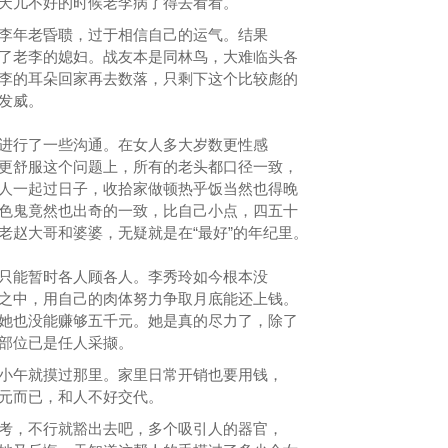
天儿不好的时候老李病了得去看看。
李年老昏聩，过于相信自己的运气。结果
了老李的媳妇。战友本是同林鸟，大难临头各
李的耳朵回家再去数落，只剩下这个比较彪的
发威。
进行了一些沟通。在女人多大岁数更性感
更舒服这个问题上，所有的老头都口径一致，
人一起过日子，收拾家做顿热乎饭当然也得晚
色鬼竟然也出奇的一致，比自己小点，四五十
老赵大哥和婆婆，无疑就是在“最好”的年纪里。
只能暂时各人顾各人。李秀玲如今根本没
之中，用自己的肉体努力争取月底能还上钱。
她也没能赚够五千元。她是真的尽力了，除了
部位已是任人采撷。
小午就摸过那里。家里日常开销也要用钱，
元而已，和人不好交代。
考，不行就豁出去吧，多个吸引人的器官，