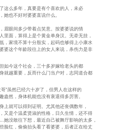
了这么多年，真要是有个喜欢的人，未必
，她也不好对婆婆直说什么。
，眉眼间多少带着点笑意。按婆婆说的情
人里面，算得上是个黄金单身汉。无牵无挂，
低，家境不算十分殷实，起码也够得上小康水
婆婆这个年龄段往上的女人来说，杀伤力是非
但如今这个社会，三十多岁嫁给老头的都
身就越重要，反而什么门当户对，志同道合都
大哥”虽然已经六十岁了，但男人在这样的
趣盎然，身体机能也没有衰退得多厉害。
身上就可以得到证明。尤其他还丧偶数年，
，又是个温柔贤淑的性格，日久生情，还不得
…她没敢往下想，最近自己被舞厅影响的太多，
些脸红，偷偷抬头看了看婆婆，后者正在给丈