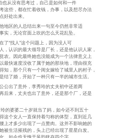
恐怕也从没有思考过，自己是如何和一件
考这些，都在忙着收钱，办事，以及想尽办法
点好处出来。
他地区的人总结出来一句至今仍然非常适
事实，无论官面上吹的怎么天花乱坠。
在了“找人”这个问题上，因为没人可
人，认识的最大领导是厂长，还是他认识人家，
贫农。因此最终她也没能成为一个法律意义上
以最快速度没收了属于她的那块地，理由很充
得知，那个只有一个闺女嫁给了城里人的村子，
是结了婚，开始了一种只有一半的城市生活。
公公出了意外，李秀玲的丈夫初中还差两
再后来，丈夫也出了意外，还是那个厂，还是
玲的婆婆二十岁就当了妈，如今还不到五十
得这个女人一直保持着匀称的体型，直到近几
腰上才多少出现了一点赘肉。这并不影响她的
她被生活摧残的，头上已经出现了星星白发。
女，如今也无愧于风韵犹存四个字。