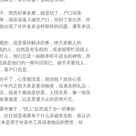
子。然而好事多磨，婚是结了，户口却落
来，就应该落入城市户口，但到了派出所、街
就出现了许许多多这样那样的问题。通常来说，
。
规的，或是亟待解决的事，绝大多数人的
。找的人，自然是有实权的，或者能帮忙说得上
什么，他们总是一副根本听不进去的神情。而
，也就是他们的一两句话而已。做手术要找人，
，落户口也是。
办不了，心里都没底，就你能？就你心里
十年代之前大多是紧俏物资，或者高档礼品，
品，或者干脆就是钞票。人情关系，像一张扭
发展速度，以及普通大众的思维方式。
看作傻子，“找人”反而成了办一切事的
，往往就是谁家有个什么亲戚有实权，谁认识
，本来是用于对某件工具或者物品的赞誉，却