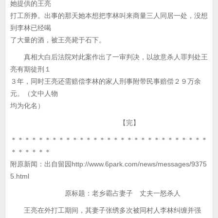
她提供的王亮
打工所挣。出事的那天她本想把李林叫来商量三人同居一处，没想
到李林已经喝
了大量的酒，被王亮毙于石下。
真相大白后法院对此案作出了一审判决，以故意杀人罪判处王
亮有期徒刑１
３年，同时王亮还需赔偿李林的家人刑事附带民事赔偿２９万余
元。（文中人物
均为化名）
【完】
＊＊＊＊＊＊＊＊＊＊＊＊＊＊＊＊＊＊＊＊＊＊＊＊＊＊＊＊＊
＊＊＊＊＊＊
附原新闻：出自留园http://www.6park.com/news/messages/9375
5.html
原标题：老乡霸占妻子 丈夫一怒杀人
王亮在外打工期间，其妻子张绣多次被同村人李林纠缠并强