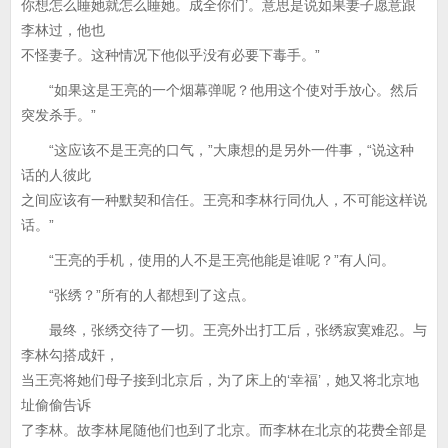
你想怎么睡她就怎么睡她。成全你们’。意思是说如果妻子愿意跟
李林过，他也
不怪妻子。这种情况下他似乎没有必要下毒手。”
“如果这是王亮的一个烟幕弹呢？他用这个使对手放心。然后
突发杀手。”
“这应该不是王亮的口气，”大康想的是另外一件事，“说这种
话的人彼此
之间应该有一种默契和信任。王亮和李林行同仇人，不可能这样说
话。”
“王亮的手机，使用的人不是王亮他能是谁呢？”有人问。
“张绣？”所有的人都想到了这点。
最终，张绣交待了一切。王亮外出打工后，张绣寂寞难忍。与
李林勾搭成奸，
当王亮将她们母子接到北京后，为了床上的‘幸福’，她又将北京地
址偷偷告诉
了李林。故李林尾随他们也到了北京。而李林在北京的花费全部是