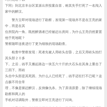
下同）到北京丰台区某派出所投案自首，称其失手打死了一名闯入
家中的醉汉。
警方立即对现场进行了勘察，发现第一现场并不是在王亮的家
中，而是在其
住所院内一角。既然醉酒者已经被赶出房间，为什么王亮仍然要置
他于死地呢？
警察随即连夜进行了更为细致的现场勘查。
检查中警察发现：死者先被人用砖头击昏，之后又用砖头拍打
其头部２０多
下。之后，凶手又搬起路边一块五六十斤的大石头在其身上重击了
三四下。而砖
头击中头部是其死因。为什么人已经死了，凶手还狂打不已呢？这
点极不符合常
理，不像是驱赶醉汉，反倒像仇杀。为了弄清原委，除了继续现场
勘察和两人的
手机对话调取外，警察立即对王亮进行了问询。