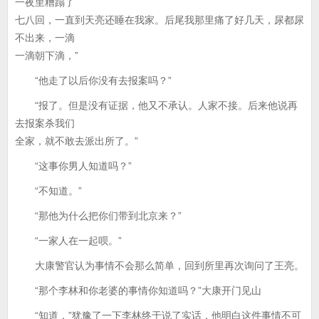
一夜里糟蹋了
七八回，一直到天亮还睡在我家。后尾我那里痛了好几天，尿都尿
不出来，一滴
一滴朝下滴，”
“他走了以后你没有去报案吗？”
“报了。但是没有证据，他又不承认。人家不接。后来他说再
去报案杀我们
全家，就不敢去派出所了。”
“这事你男人知道吗？”
“不知道。”
“那他为什么把你们带到北京来？”
“一家人在一起呗。”
大康警官认为事情不会那么简单，回到所里再次询问了王亮。
“那个李林和你老婆的事情你知道吗？”大康开门见山
“知道，”犹豫了一下李林终于说了实话，他明白这件事情不可