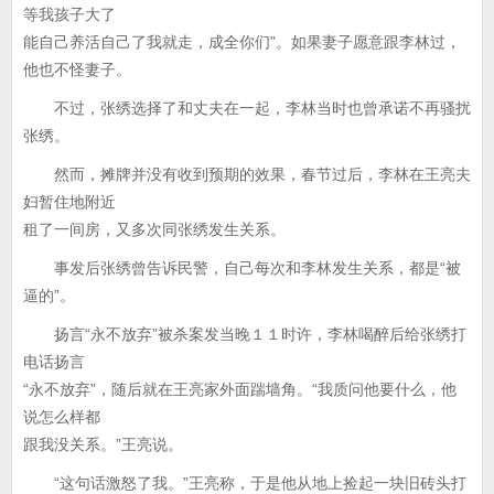
等我孩子大了
能自己养活自己了我就走，成全你们”。如果妻子愿意跟李林过，
他也不怪妻子。
不过，张绣选择了和丈夫在一起，李林当时也曾承诺不再骚扰
张绣。
然而，摊牌并没有收到预期的效果，春节过后，李林在王亮夫
妇暂住地附近
租了一间房，又多次同张绣发生关系。
事发后张绣曾告诉民警，自己每次和李林发生关系，都是“被
逼的”。
扬言“永不放弃”被杀案发当晚１１时许，李林喝醉后给张绣打
电话扬言
“永不放弃”，随后就在王亮家外面踹墙角。“我质问他要什么，他
说怎么样都
跟我没关系。”王亮说。
“这句话激怒了我。”王亮称，于是他从地上捡起一块旧砖头打