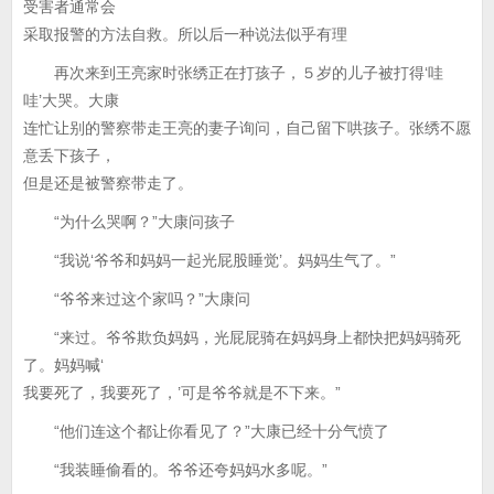
受害者通常会
采取报警的方法自救。所以后一种说法似乎有理
再次来到王亮家时张绣正在打孩子，５岁的儿子被打得‘哇
哇’大哭。大康
连忙让别的警察带走王亮的妻子询问，自己留下哄孩子。张绣不愿
意丢下孩子，
但是还是被警察带走了。
“为什么哭啊？”大康问孩子
“我说‘爷爷和妈妈一起光屁股睡觉’。妈妈生气了。”
“爷爷来过这个家吗？”大康问
“来过。爷爷欺负妈妈，光屁屁骑在妈妈身上都快把妈妈骑死
了。妈妈喊‘
我要死了，我要死了，’可是爷爷就是不下来。”
“他们连这个都让你看见了？”大康已经十分气愤了
“我装睡偷看的。爷爷还夸妈妈水多呢。”