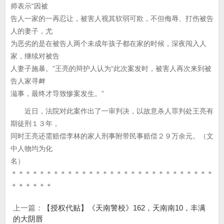
师表示“因被
告人一家的一再忍让，被害人视其软弱可欺，不但侮辱、打伤被告
人的妻子，尤
为恶劣的是在被告人两个未成年孩子都在家的时候，深夜闯入人
家，继续对被告
人妻子施暴。”王亮的辩护人认为“此次案发时，被害人再次来到被
告人家寻衅
滋事，最终才导致惨案发生。”
近日，法院对此案作出了一审判决，以故意杀人罪判处王亮有
期徒刑１３年，
同时王亮还需赔偿李林的家人刑事附带民事赔偿２９万余元。（文
中人物均为化
名）
＊＊＊＊＊＊＊＊＊＊＊＊＊＊＊＊＊＊＊＊＊＊＊＊＊＊＊＊＊
＊＊＊＊＊＊
上一篇：
【授权代贴】《天南警校》162，天南南10，丰满
的大阴唇