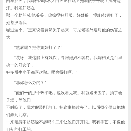
回家那天，我媳妇和李林大白天正在炕上光着眼子干呢！浑身是
汗。我媳妇还在
那一个劲的喊‘他爷爷，你操得好舒服。好舒服，’我们都俩娃了，
她都没给我
喊过这个。“王亮说着竟然哭了起来，可见老婆外遇对他的伤害之
大
“然后呢？把你媳妇打了？”
“哎呀，我这腿上有残疾，寻房媳妇不容易。我媳妇又是百里
挑一的好女子，
好多后生小子都喜欢嘞。哪舍得打啊。”
“那你怎么办的？”
“他们干的那个热乎吧，也没看见我。我就退出去了。抽了会
子烟，等他们
不叫唤了，我才假装刚进门。把这事掩过去了。以后找个借口把她
们弄到北京。
一来咱惹不起还躲不起吗？二来让他们开开眼。我有手艺，不像他
们别的打工的。