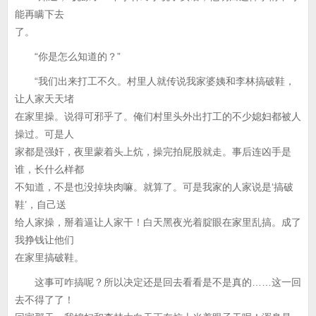
能再瞒下去
了。
“你是怎么知道的？”
“我们出来打工不久。村里人就传说我家婆姨和李林搞破鞋，
让人家天天堵
在家里操。说得可邪乎了。俺们村里头外出打工的不少媳妇都被人
操过。可是人
家都是强奸，夜里蒙着头上炕，操完拍屁股就走。事后连凶手是
谁，长什么样都
不知道，不是也没掉块肉嘛。就算了。可是我家的人家说是‘搞破
鞋’，自己送
给人家操，掰着逼让人家干！白天黑夜光着腚眼在家里乱搞。成了
我挣钱让他们
在家里搞破鞋。
这事可咋搞呢？所以决定还是回去看看是不是真的……这一回
去不得了了！