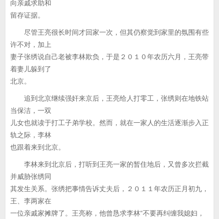
向亲戚求助和
留存证据。
尽管王亮很长时间才回家一次，但其仍察觉到家里的氛围有些
许不对，加上
妻子张绣说自己老被李林欺负，于是２０１０年农历六月，王亮带
着妻儿躲到了
北京。
追到北京继续强奸来京后，王亮给人打零工，张绣则在地铁站
当保洁，一双
儿女也就读于打工子弟学校。然而，就在一家人的生活逐渐步入正
轨之际，李林
也跟着来到北京。
李林来到北京后，打听到王亮一家的暂住地后，又曾多次拦截
并威胁张绣同
其发生关系。张绣把事情告诉丈夫后，２０１１年农历正月初九，
王、李两家在
一位亲戚家摊牌了。王亮称，他曾恳求李林“不要再纠缠我媳妇，