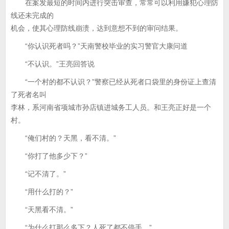
在案发最短的时间内进行突击审查，常常可以利用嫌犯心理防
线还未完成的
机会，使其心理防线崩溃，达到意想不到的审问结果。
“你认识死者吗？”天南警校毕业的实习警官大康问道
“不认识。”王亮回答说
“一个村的都不认识？”警察已经从死者口袋里的身份证上查清
了死者名叫
李林，系河南省项城市孙店镇进城务工人员。和王亮正好是一个
村。
“俺们村的？天黑，看不清。”
“你打了他多少下？”
“记不清了。”
“用什么打的？”
“天黑看不清。”
“为什么打那么多下？人死了都不停手。”