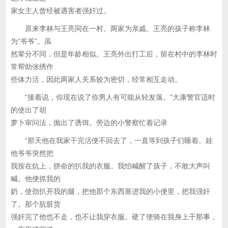
家女主人曾经被遇害者强奸过。
原来李林与王亮同在一村。两家为亲戚。王亮的孩子称李林
为“爷爷”。虽
然辈分不同，但是年龄相似。王亮外出打工后，留在村中的李林时
常帮助张绣作
些体力活，因此两家人关系较为密切，经常相互走动。
“接着说，你现在说了你男人有可能从轻发落。”大康警官适时
的使出了胡
萝卜审问法，抛出了诱饵。旁边的小警察忙着记录
“那天他在我家干完活便不回去了，一直等到孩子们睡着。娃
他爷爷突然把
我按在炕上，拼命的扒我的衣服。我怕喊醒了孩子，不敢大声叫
喊。他便抓我的
奶，使劲扒开我的腿，把他那个东西塞进我的小便里，把我强奸
了。那个肮脏货
强奸完了他也不走，也不让我穿衣服。硬了便骑在我身上干那事，