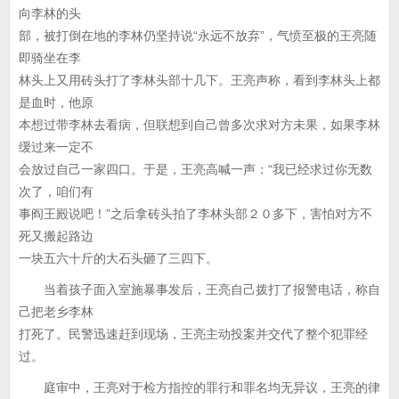
向李林的头
部，被打倒在地的李林仍坚持说“永远不放弃”，气愤至极的王亮随
即骑坐在李
林头上又用砖头打了李林头部十几下。王亮声称，看到李林头上都
是血时，他原
本想过带李林去看病，但联想到自己曾多次求对方未果，如果李林
缓过来一定不
会放过自己一家四口。于是，王亮高喊一声：“我已经求过你无数
次了，咱们有
事阎王殿说吧！”之后拿砖头拍了李林头部２０多下，害怕对方不
死又搬起路边
一块五六十斤的大石头砸了三四下。
当着孩子面入室施暴事发后，王亮自己拨打了报警电话，称自
己把老乡李林
打死了。民警迅速赶到现场，王亮主动投案并交代了整个犯罪经
过。
庭审中，王亮对于检方指控的罪行和罪名均无异议，王亮的律