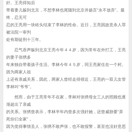
奸。王亮得知后
带着妻儿躲到北京，不想李林也尾随到北京并扬言“永不放弃”。最
终，忍无可
忍的王亮用一块砖头结束了李林的性命。近日，王亮因故意杀人罪
被法院一审判
处有期徒刑十三年。
忍气吞声躲到北京王亮今年４４岁，因为常年在外打工，王亮
的妻子张绣多
年来独自带着孩子生活。李林今年４５岁，同王亮家住在一个村。
因为两家人祖
上还有亲戚关系，因此，两家人曾经走得很近，王亮的一双儿女管
李林叫“爷爷”。
然而，由于王亮常年不在家，李林对张绣母女三人的照顾也逐
渐超出了亲戚
的关系。张绣曾表示，李林半年内曾多次强奸她，还曾威胁要“弄
死你们全家”，
因为觉得事情丢人，张绣不敢声张，也不敢报警，甚至也没好意思