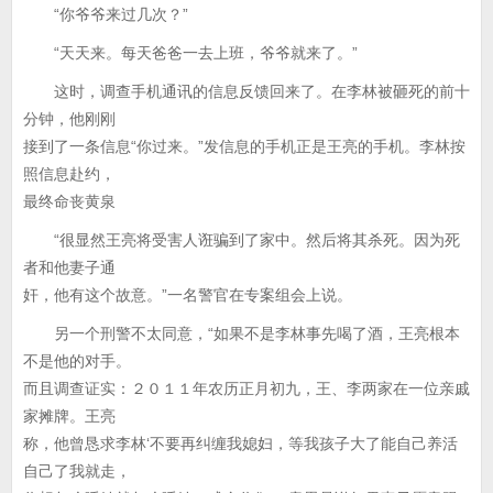
“你爷爷来过几次？”
“天天来。每天爸爸一去上班，爷爷就来了。”
这时，调查手机通讯的信息反馈回来了。在李林被砸死的前十
分钟，他刚刚
接到了一条信息“你过来。”发信息的手机正是王亮的手机。李林按
照信息赴约，
最终命丧黄泉
“很显然王亮将受害人诳骗到了家中。然后将其杀死。因为死
者和他妻子通
奸，他有这个故意。”一名警官在专案组会上说。
另一个刑警不太同意，“如果不是李林事先喝了酒，王亮根本
不是他的对手。
而且调查证实：２０１１年农历正月初九，王、李两家在一位亲戚
家摊牌。王亮
称，他曾恳求李林‘不要再纠缠我媳妇，等我孩子大了能自己养活
自己了我就走，