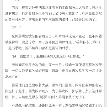
闻言，在雷诺怀中的露琪亚看着朽木白哉马上大急道，露琪亚
没有想到，朽木白哉不仅不救她，如今有人救她了，朽木白哉居然
还要对付对方，露琪亚看向朽木白哉的眼神，已经开始愤怒了。
“哼！”
见到露琪亚愤怒的看着自己，朽木白哉无名火更起，也不跟露
琪亚解释，便是冷哼一声，旋即便是同碎蜂道，“碎蜂队长，我们
一起出手吧，要不然我们都不是雷诺的对手。”
“好！我知道了，触犯律法的人就应该得到制裁。”
碎蜂闻言也是冷冷的道。夜一走后，碎蜂一直便是变得冰冷无
情，一切以静灵庭的规矩行事。原著中也是在再次见到夜一后才恢
复本性的。
雷诺他们这边面临着大战，跟木剑八那里，跟东仙要和狛村左
阵也打了起来，因为跟木剑八，为了再次跟一护较量，所以选择帮
助一护，自然便是跟东仙要和狛村左阵两名队长对上了。
不过战斗的结果，还是同原著一样，东仙要彻底的被跟木剑八