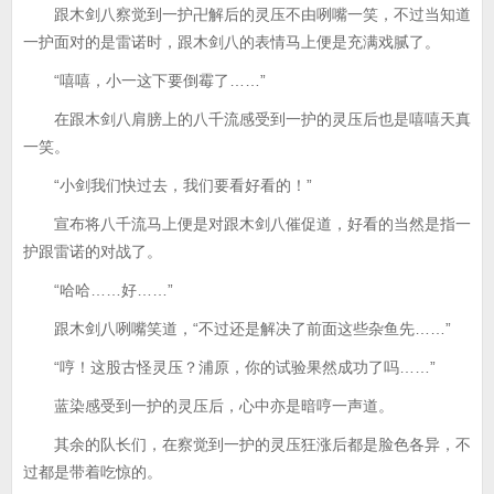
跟木剑八察觉到一护卍解后的灵压不由咧嘴一笑，不过当知道
一护面对的是雷诺时，跟木剑八的表情马上便是充满戏腻了。
“嘻嘻，小一这下要倒霉了……”
在跟木剑八肩膀上的八千流感受到一护的灵压后也是嘻嘻天真
一笑。
“小剑我们快过去，我们要看好看的！”
宣布将八千流马上便是对跟木剑八催促道，好看的当然是指一
护跟雷诺的对战了。
“哈哈……好……”
跟木剑八咧嘴笑道，“不过还是解决了前面这些杂鱼先……”
“哼！这股古怪灵压？浦原，你的试验果然成功了吗……”
蓝染感受到一护的灵压后，心中亦是暗哼一声道。
其余的队长们，在察觉到一护的灵压狂涨后都是脸色各异，不
过都是带着吃惊的。