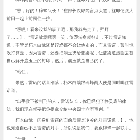
“恩，好的！碎蜂队长！ ”雀部长次郎闻言点头道，旋即便跟大
前田一起上前围住一护。
“嘿嘿！看来没我的事了吧，那我就先走了，拜拜
了……】、”雷诺故意嘿嘿一笑，旋即转身就欲走，不过雷诺知
道，不管是朽木白哉还是碎蜂都不会让他走的，而且雷诺，暂时也
没打算走，因为雷诺，还要把崩玉扔给蓝染呢，让蓝染道虚圈去替
自己解开崩玉上的封印，然后，崩玉就是自己的了。
“站住，……”
果然，雷诺的话音刚落，朽木白哉跟碎蜂两人便是同时喝住雷
诺道。
“出手救下被判刑的人，雷诺队长，你已经犯了静灵庭的律
法，我们现在就要把你捉拿交给中央四十六室审判。”
朽木白哉，闪身到雷诺的面前后便是冷冷的对雷诺道，】、他
也知道自己不是雷诺的对手，所以说是我们，要跟碎蜂一起联手。
“哥哥……”