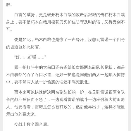
解。
白雷的威势，更是破开朽木白哉的攻击后狠狠的击在朽木白哉
身上，要不是朽木白哉用樱花刀刃护住防守及时的话，又得受创不
可。
饶是如此，朽木白哉也是惊了一声冷汗，没想到雷诺一个四号
的坡道就如此厉害。
“好……好强……”
跟一护打斗中的大前田还有雀部长次郎两名副队长见状，都是
不由骇然的吞了吞口水道。还好一护也是同他们两人一起陷入惊愣
中，要不然两人被一护偷袭的话还不骂死败北。
而本来可以快速解决两名副队长的一护，在见到雷诺跟两名队
长的战斗后反而不急了，一边观看雷诺的战斗一边应付着大前田两
人。他要看着，雷诺是怎么被打败的，然后他再出手，这样才能显
示出他的强大来。
交战十数个回合后。