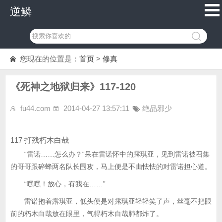
逆鳞
您现在的位置是：
首页
>
修真
《死神之地狱归来》117-120
fu44.com
2014-04-27 13:57:11
绝品邪少
117 打残朽木白哉
“雷诺……怎么办？“呆在雷诺怀中的露琪亚，见到雷诺被召集
的哥哥跟碎蜂两名队长围攻，马上便是不由怯怯的对雷诺担心道。
“嘿嘿！放心，有我在……”
雷诺抱着露琪亚，低头便是对露琪亚轻轻笑了声，丝毫不把眼
前的朽木白哉放在眼里，气得朽木白哉肺都炸了。