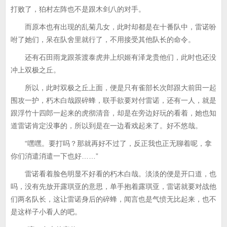
打败了，狛村左阵也不是跟木剑八的对手。
而原本也有出现的乱菊几女，此时却都是在十番队中，雷诺吩
咐了她们，呆在队舍里就行了，不用接受其他队长的命令。
还有石田雨龙跟茶渡泰虎井上织姬有泽龙贵他们，此时也还没
冲上双极之丘。
所以，此时双极之丘上面，便是只有雀部长次郎跟大前田一起
围攻一护，朽木白哉跟碎蜂，联手欲要对付雷诺，还有一人，就是
跟浮竹十四郎一起来的虎彻清音，却是在旁边好玩的看着，她也知
道雷诺肯定没事的，所以到是在一边看戏起来了。好不悠哉。
“嘿嘿。要打吗？那就再好不过了，反正我也正无聊着呢，拿
你们消遣消遣一下也好……”
雷诺看着脸色明显不好看的朽木白哉。淡淡的便是开口道，也
吗，没有先放开露琪亚的意思，单手抱着露琪亚，雷诺就要对战他
们两名队长，这让雷诺身后的碎蜂，闻言也是气愤无比起来，也不
是这样子小看人的吧。