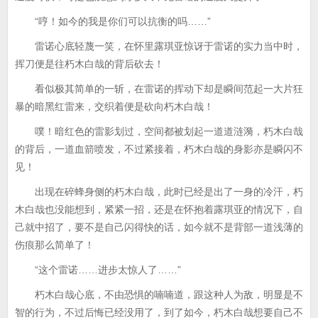
“哼！如今的我是你们可以抗衡的吗……”
雷诺心底轻蔑一笑，在怀里露琪亚惊讶于雷诺的实力当中时，
挥刀便是往朽木白哉的背后砍去！
看似极其简单的一斩，在雷诺的挥动下却是瞬间范起一大片狂
暴的暗黑红雷来，交织着便是砍向朽木白哉！
噗！暗红色的雷影划过，空间都被划起一道道涟漪，朽木白哉
的背后，一道血箭喷发，不过紧接着，朽木白哉的身影亦是瞬闪不
见！
出现在碎蜂身侧的朽木白哉，此时已经是出了一身的冷汗，朽
木白哉也没能想到，紧紧一招，还是在怀抱着露琪亚的情况下，自
己就中招了，要不是自己闪得快的话，如今就不是背部一道浅薄的
伤痕那么简单了！
“这个雷诺……进步太惊人了……”
朽木白哉心底，不由恐惧的喃喃道，跟这种人为敌，明显是不
智的行为，不过后悔已经没用了，到了如今，朽木白哉想要自己不