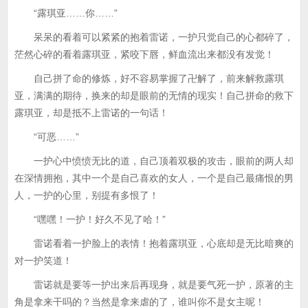
“露琪亚……你……”
呆呆的看着可以紧紧的抱着雷诺，一护只觉自己的心都碎了，
茫然心碎的看着露琪亚，紧咬下唇，鲜血流出来都没有发觉！
自己拼了命的修炼，好不容易掌握了卍解了，前来解救露琪
亚，满满的期待，换来的却是眼前的无情的现实！自己拼命的救下
露琪亚，却是抵不上雷诺的一句话！
“可恶……”
一护心中愤愤无比的道，自己顶着双极的攻击，眼前的两人却
在深情拥抱，其中一个是自己喜欢的女人，一个是自己最痛恨的男
人，一护的心里，别提有多恨了！
“嘿嘿！一护！好久不见了哈！”
雷诺看着一护脸上的表情！抱着露琪亚，心底却是无比暗爽的
对一护笑道！
雷诺就是要等一护出来后再现身，就是要气死一护，原著的主
角是拿来干吗的？当然是拿来虐的了，谁叫你不是女主呢！