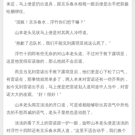
来迟，马上便是扔出道具，跟京乐春水相视一眼后便是出手把双极
给捆绑住。
“混账！京乐春水，浮竹你们想干嘛？”
山本老头见状马上便是对其两人冷哼道。
“抱歉了总队长，我们不能见到露琪亚就这么死了。”
浮竹十四郎有些无奈的对山本老头道。不过对于救下露琪亚，
这是他觉得应该做的，那么他就不会后退。
而且当见到雷诺出手救下露琪亚后，他们更是心下松了口气，
有雷诺在，那事情就简单多了，两人本来对雷诺还有一些芥蒂的，
如今见到雷诺出手后，马上便是把雷诺划入道同道中人当中，对雷
诺大大的改观。 “好！很好！”
山本老头闻言淡淡的开口道，可是谁都能够听出其语气中所包
含的不怒而威的语气，老头子显然也是动怒了。
淡淡的看了天上的雷诺跟一护一眼，旋即山本老头便是淡淡的
对浮竹十四郎还有京乐春水两人道，“这里不适合动手，我们换个