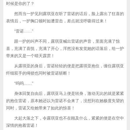
时候是你的了？
然而当一护见到露琪亚在听了雷诺的话后，脸上露出了狂喜的
表情后，一护胸口顿时如遭雷击，差点就没呼吸得过来！
“雷诺……”
跟一护的叫声不同，露琪亚喊出雷诺的声音，里面充满了惊
喜，充满了喜悦，充满了开心，浑然没有发觉她的话落后，给一护
带来的又是一个晴天霹雳！
从露琪亚的身后，雷诺轻轻的便是把露琪亚抱住，缠住露琪亚
纤细双手的绳锁也同时被雷诺斩断！
“呜呜……”
身体回复自由后，露琪亚马上便是转身，激动无比的就是紧紧
的抱住雷诺，原本她还以为雷诺不会来了，没想到在她极度失望的
同时，雷诺又给她带来了如此的惊喜！
大起大落之下，令露琪亚也不在顾及什么，紧紧的便是在空中
深情的抱着雷诺！