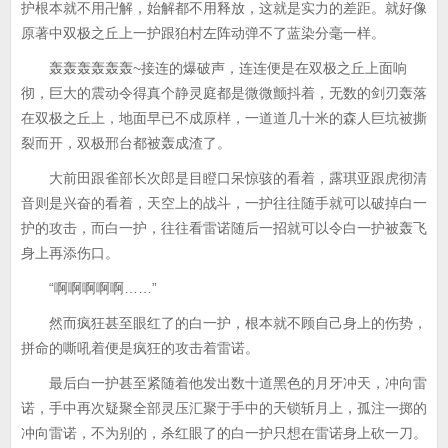
护根本就不用卍解，始解都不用释放，这就是实力的差距。就好像
原著中双极之丘上一护跟狛村左阵动弹不了蓝染分毫一样。
轰轰轰轰轰轰~接连的爆破声，连连便是在双极之丘上面响
彻，巨大的震动令得真个静灵庭都是微微颤抖着，无数的剑刃轰落
在双极之丘上，地面早已不成原样，一道道几十米的森人巨坑被撕
裂而开，双极邢台都被轰成渣了。
大前田跟雀部长次郎是目瞪口呆惊骇的看着，露琪亚跟虎彻清
音则是兴奋的看着，天空上的战斗，一护往往随手就可以破掉白一
护的攻击，而白一护，往往看雷诺随后一招就可以令白一护被轰飞
身上再添伤口。
“啊啊啊啊啊……”
然而疯狂甚至眼红了的白一护，根本就不顾自己身上的伤势，
拼命的嘶吼着便是疯狂的攻击着雷诺。
最后白一护甚至紧随着他发出数十道黑色的月牙冲天，冲向雷
诺，手中再次疑聚全部灵压汇聚于手中的天锁斩月上，孤注一掷的
冲向雷诺，不为别的，杀红眼了的白一护只想在雷诺身上砍一刀。