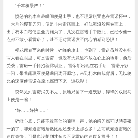
“千本樱景严！”
愤怒的朽木白哉瞬间便是出手，也不理露琪亚也在雷诺怀中，
一大片的樱花刀刃，便是扑向雷诺而上，好似海浪般席卷而上，一
出手朽木白哉便是全力施为了，几次在雷诺手中败北，已经令他一
点都不敢小看雷诺了，甚至还对雷诺发至内心的感到恐惧！
樱花席卷而来的时候，碎蜂的攻击，也到了，雷诺虽然没有把
两人看在眼里，可是雷诺，也没有大意道不放在心上的地步，前后
受袭，雷诺一手怀抱着露琪亚， 雷帝斩出现在右手后，雷诺身影
一闪，带着露琪亚便是瞬闪离开原地，来到朽木白哉背后，无以轮
比的速度使雷诺在原地都留下来一道残影！
突然见到雷诺消失不见，原地只留下一道残影，碎蜂的双眼马
上便是一缩！
“好……好快……”
碎蜂心底，只能不敢至信的喃喃一声，她的瞬闪都可以聘美夜
一的了，哪知道雷诺居然比她还要快上那么多！之前就知道雷诺的
速度奇快，可是也没想到才多久不见雷诺的速度又提升了！