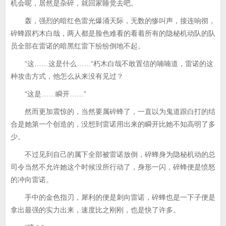
机会呢，居然是杂碎，就回家睡觉去吧。
轰，强烈的暗红色雷光爆涌天际，无数的惨叫声，接连响彻，
碎蜂跟朽木白哉，两人都是脸色难看的看着所有的隐秘机动队的队
员全部在雷诺的暗黑红雷下纷纷倒地不起。
“这……这是什么……“朽木白哉不敢置信的喃喃道，雷诺的这
种攻击方式，他怎么从来没有见过？
“这是……瞬开……”
然而更加震惊的，当然要属碎蜂了，一直以为鬼道跟白打的结
合是她第一个创造的，没想到雷诺用出来的瞬开比她不知高明了多
少。
不过见到自己的属下全部被雷诺放倒，碎蜂身为隐秘机动的总
司令当然不允许她这个时候没所行动了，身形一闪，碎蜂便是愤怒
的冲向雷诺。
手中的金色指刃，犀利的便是刺向雷诺，碎蜂也是一下子便是
拿出最强的实力出来，速度比之刚刚，也是快了许多。