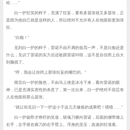
哈……”
白一护狂笑的样子，充满了狂妄，要有多嚣张就又多嚣张，正
是因为他自己就是这样的人，所以绝对不允许有人在他面前更加张
狂。
“白痴！”
见到白一护的样子，雷诺不由不屑的低骂一声，不是白痴还是
什么，见识了雷诺的实力后还敢跟雷诺叫喧，这不是自信而上自大
到脑残了。
“哼，我会让你闭上那张狂妄的嘴巴的。”
闻言白一护的脸色，不由马上便是冰冷下来，看向雷诺的眼
神，已是充满实质性的杀意了，第一次出来，白一护绝对不容忍有
人在他面前那么嚣张。
“就让你见识一下一护这小子这几天修炼的成果吧！啧啧……”
白一护旋即才狰狞的笑道，斩魂刀横向雷诺，后面的绷带缠上
右手，左手搭在握刀的右手臂上。浑身的灵压，急速的狂涨着。