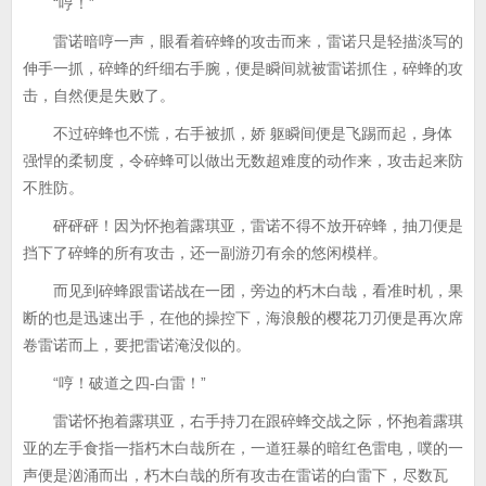
“哼！”
雷诺暗哼一声，眼看着碎蜂的攻击而来，雷诺只是轻描淡写的
伸手一抓，碎蜂的纤细右手腕，便是瞬间就被雷诺抓住，碎蜂的攻
击，自然便是失败了。
不过碎蜂也不慌，右手被抓，娇 躯瞬间便是飞踢而起，身体
强悍的柔韧度，令碎蜂可以做出无数超难度的动作来，攻击起来防
不胜防。
砰砰砰！因为怀抱着露琪亚，雷诺不得不放开碎蜂，抽刀便是
挡下了碎蜂的所有攻击，还一副游刃有余的悠闲模样。
而见到碎蜂跟雷诺战在一团，旁边的朽木白哉，看准时机，果
断的也是迅速出手，在他的操控下，海浪般的樱花刀刃便是再次席
卷雷诺而上，要把雷诺淹没似的。
“哼！破道之四-白雷！”
雷诺怀抱着露琪亚，右手持刀在跟碎蜂交战之际，怀抱着露琪
亚的左手食指一指朽木白哉所在，一道狂暴的暗红色雷电，噗的一
声便是汹涌而出，朽木白哉的所有攻击在雷诺的白雷下，尽数瓦