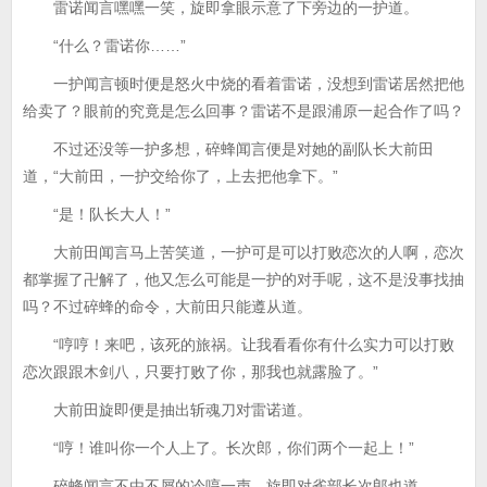
雷诺闻言嘿嘿一笑，旋即拿眼示意了下旁边的一护道。
“什么？雷诺你……”
一护闻言顿时便是怒火中烧的看着雷诺，没想到雷诺居然把他
给卖了？眼前的究竟是怎么回事？雷诺不是跟浦原一起合作了吗？
不过还没等一护多想，碎蜂闻言便是对她的副队长大前田
道，“大前田，一护交给你了，上去把他拿下。”
“是！队长大人！”
大前田闻言马上苦笑道，一护可是可以打败恋次的人啊，恋次
都掌握了卍解了，他又怎么可能是一护的对手呢，这不是没事找抽
吗？不过碎蜂的命令，大前田只能遵从道。
“哼哼！来吧，该死的旅祸。让我看看你有什么实力可以打败
恋次跟跟木剑八，只要打败了你，那我也就露脸了。”
大前田旋即便是抽出斩魂刀对雷诺道。
“哼！谁叫你一个人上了。长次郎，你们两个一起上！”
碎蜂闻言不由不屑的冷哼一声，旋即对雀部长次郎也道。