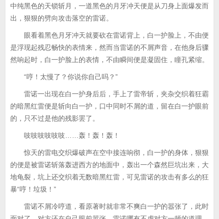
中纯黑色的天锁斩月，一道黑色的月牙冲天便是从刀身上面爆发而
出，狠狠的劈向攻击落空的雷诺。
眼看着黑色月牙冲天就要砍在雷诺背上，白一护脸上，不由便
是浮现起残忍畅快的表情来，然而当雷诺的不屑声音，在他身后骤
然响起时，白一护脸上的表情，不由瞬间便是凝固住，瞳孔紧缩。
“哼！太慢了？你说你自己吗？”
雷诺一出现在白一护身后后，手上了雷帝斩，夹杂交织着狂霸
的暗黑红雷便是斩向白一护，口中同时不屑的道，留在白一护眼前
的，只不过是他的残影罢了。
吱吱吱吱吱吱……轰！轰！轰！
惊天的雷电交织爆破声在空中接连响彻，白一护的身体，狠狠
的便是被雷诺斩落轰进西方的地面中，轰出一个森然巨坑出来，大
地龟裂，坑上还交织着无数暗黑红雷，可见雷诺的攻击有多么的狂
暴“哼！垃圾！”
雷诺不屑冷哼道，看原著时就非常不爽白一护的嚣张了，此时
面对了，对方还在自己眼前嚣张，雷诺哪有不虐对方一顿的道理。