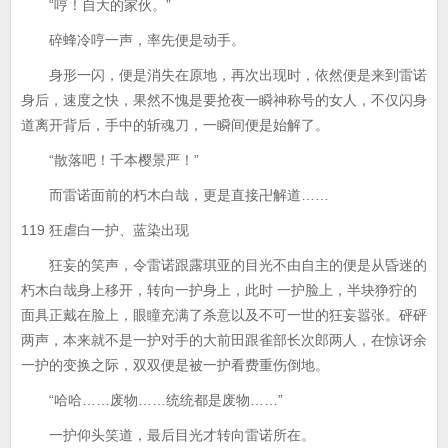
“哼！自大的家伙。”
碎蜂冷哼一声，率先便是动手。
身形一闪，便是消失在原地，再次出现时，依然便是来到雷诺
身后，速度之快，果然不愧是要抢夜一瞬神称号的女人，不仅闪身
道离开背后，手中的斩魂刀，一瞬间便是始解了。
“散落吧！千本樱景严！”
而雷诺面前的朽木白哉，更是直接卍解道……
119 狂虐白一护、蓝染出现
狂妄的笑声，令雷诺跟露琪亚的目光不由自主的便是从昏迷的
朽木白哉身上移开，转向一护身上，此时 一护脸上，半块狰狞的
面具正戴在脸上，眼瞳充满了杀意以及不可一世的狂妄嚣张。砰砰
两声，本来就不是一护对手的大前田跟雀部长次郎两人，在惊讶余
一护的变换之际，双双便是被一护看费重伤倒地。
“哈哈……废物……统统都是废物……”
一护仰头笑道，最后目光才转向雷诺所在。