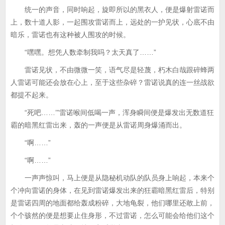
统一的声音，同时响起，旋即所以的黑衣人，便是爆射雷诺而
上，数十道人影，一起围攻雷诺而上，远处的一护见状，心底不由
暗乐，雷诺也有这种被人围攻的时候。
“嘿嘿。想凭人数牵制我吗？太天真了……”
雷诺见状，不由微微一笑，语气尽是轻蔑，朽木白哉跟碎蜂两
人雷诺可能还会放在心上，至于这些杂碎？雷诺说真的连一丝战欲
都提不起来。
“死吧……’”雷诺喉间低喝一声，浑身瞬间便是爆发出无数道狂
霸的暗黑红雷出来，轰的一声便是从雷诺周身爆涌而出。
“啊……”
“啊……”
一声声惊叫，马上便是从隐秘机动队的队员身上响起，本来个
个冲向雷诺的身体，在见到雷诺爆发出来的狂霸暗黑红雷后，特别
是雷诺四周的地面都给轰成粉碎，大地龟裂，他们哪里还敢上前，
个个骇然的便是想要止住身形，不过雷诺，怎么可能会给他们这个