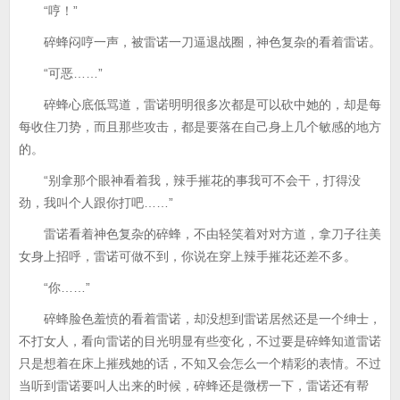
“哼！”
碎蜂闷哼一声，被雷诺一刀逼退战圈，神色复杂的看着雷诺。
“可恶……”
碎蜂心底低骂道，雷诺明明很多次都是可以砍中她的，却是每
每收住刀势，而且那些攻击，都是要落在自己身上几个敏感的地方
的。
“别拿那个眼神看着我，辣手摧花的事我可不会干，打得没
劲，我叫个人跟你打吧……”
雷诺看着神色复杂的碎蜂，不由轻笑着对对方道，拿刀子往美
女身上招呼，雷诺可做不到，你说在穿上辣手摧花还差不多。
“你……”
碎蜂脸色羞愤的看着雷诺，却没想到雷诺居然还是一个绅士，
不打女人，看向雷诺的目光明显有些变化，不过要是碎蜂知道雷诺
只是想着在床上摧残她的话，不知又会怎么一个精彩的表情。不过
当听到雷诺要叫人出来的时候，碎蜂还是微楞一下，雷诺还有帮