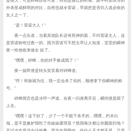
是很大，可是碎蜂胜在可爱，特别是脸红的时候。跟平时那冰冷的
外表形成鲜明的对比，自然也就令雷诺，早就把是否归入道必收的
女人之一了。
“是！雷诺大人！”
夜一点头道，当着其他队长还有死神的面，不叫雷诺主人，这
是雷诺吩咐过夜一的。因为雷诺可不想太早让人知道，堂堂的瞬神
夜一给他收来做女 奴了。
“嘿嘿，碎蜂，你的对手换成我了！”
夜一旋即便是转头笑笑着对碎蜂道。
“哼！和旅祸为伍，我一定会杀了你的，顺便拿下你瞬神的称
号。”
碎蜂闻言也是冷哼一声道。在夜一闪身离开后，瞬间便是跟了
上去。
“嘿嘿！这下好了，少了一个不能下杀手的，嘿嘿，朽木白
哉，是不是嫉妒我吃了你妹妹露琪亚？恨我每次都让你颜面扫地？
不过这也是没办法的事，因为在我眼中，你什么天才都不是，只是