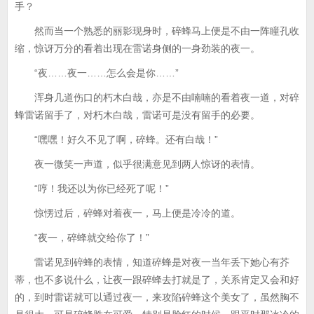
手？
然而当一个熟悉的丽影现身时，碎蜂马上便是不由一阵瞳孔收
缩，惊讶万分的看着出现在雷诺身侧的一身劲装的夜一。
“夜……夜一……怎么会是你……”
浑身几道伤口的朽木白哉，亦是不由喃喃的看着夜一道，对碎
蜂雷诺留手了，对朽木白哉，雷诺可是没有留手的必要。
“嘿嘿！好久不见了啊，碎蜂。还有白哉！”
夜一微笑一声道，似乎很满意见到两人惊讶的表情。
“哼！我还以为你已经死了呢！”
惊愣过后，碎蜂对着夜一，马上便是冷冷的道。
“夜一，碎蜂就交给你了！”
雷诺见到碎蜂的表情，知道碎蜂是对夜一当年丢下她心有芥
蒂，也不多说什么，让夜一跟碎蜂去打就是了，关系肯定又会和好
的，到时雷诺就可以通过夜一，来攻陷碎蜂这个美女了，虽然胸不