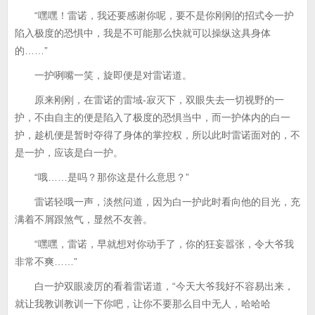
“嘿嘿！雷诺，我还要感谢你呢，要不是你刚刚的招式令一护
陷入极度的恐惧中，我是不可能那么快就可以操纵这具身体
的……”
一护咧嘴一笑，旋即便是对雷诺道。
原来刚刚，在雷诺的雷域-寂灭下，双眼失去一切视野的一
护，不由自主的便是陷入了极度的恐惧当中，而一护体内的白一
护，趁机便是暂时夺得了身体的掌控权，所以此时雷诺面对的，不
是一护，应该是白一护。
“哦……是吗？那你这是什么意思？”
雷诺轻哦一声，淡然问道，因为白一护此时看向他的目光，充
满着不屑跟煞气，显然不友善。
“嘿嘿，雷诺，早就想对你动手了，你的狂妄嚣张，令大爷我
非常不爽……”
白一护双眼凌厉的看着雷诺道，“今天大爷我好不容易出来，
就让我教训教训一下你吧，让你不要那么目中无人，哈哈哈