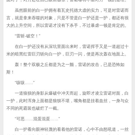
虽然眼前的白一护拥有着瓦史托德大虚的实力，可是对雷诺而
言，就是拿来吞噬的对象，只是不管是白一护还是一护，都还有很
大的上升空间，所以雷诺才没有下杀手，不过暴虐一顿是肯定的。
“雷斩-破空！”
在白一护还没有从深坑里面出来时，雷诺挥手又是一道超过十
米的暗黑红雷巨刃斩向白一护，巨刃一闪，便是再次轰在地面上。
轰！整个双极之丘都是为之一颤，雷诺的攻击，已是恐怖如
斯！
“咳咳……”
一道狼狈的身影从爆破中冲天而起，旋即才凌立雷诺对面，白
一护，此时浑身上面都是狼狈不堪，嘴角都是挂着血丝，一身与众
不同的死霸装也破烂了一截。
“可恶……混蛋混蛋……”
白一护看向眼神轻蔑的看着他的雷诺，心中不由怒吼道，一丝