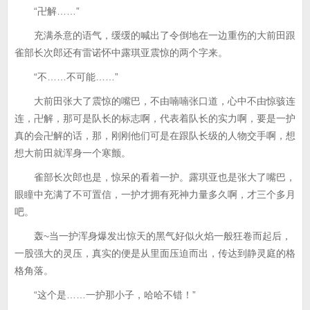
“卍解……”
充满杀意的语气，缓缓的喊出了令倒地在一边重伤的大前田跟
雀部长次郎还有雷诺怀中露琪亚震惊的两个字来。
“不……不可能……”
大前田张大了震惊的嘴巴，不由喃喃张口道，心中不由惊骇连
连，卍解，那可是队长的标志啊，代表着队长的实力啊，要是一护
真的会卍解的话，那，刚刚他们可是在跟队长级的人物交手啊，想
想大前田就浑身一个寒颤。
雀部长次郎也是，惊呆的看着一护。露琪亚也是张大了嘴巴，
眼瞳中充满了不可置信，一护才拥有死神力量多久啊，才三个多月
吧。
轰~当一护浑身爆发出惊天的黑气好似火焰一般狂卷而起后，
一股强大的灵压，真实的便是从里面压迫而出，传达到静灵庭的格
格角落。
“这个是……一护那小子，哈哈不错！”