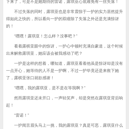
下来了，可是不是她期待的雷诺，露琪亚心底难免有一丝失落！
不过失落的同时，露琪亚也是非常震惊于一护的实力居然提升
得如此之快的，所以看向一护的双瞳除了失落之外还是充满惊讶
的！
“嘿嘿！露琪亚！怎么样？没事吧？”
看着露棋亚眼中的惊讶，一护心中顿时充满自豪道，这个时候
出来解救露琪亚，她应该会被我感动了吧？
一护是这样的想着，哪知道，露琪亚看着他虽是惊讶却是没有
一点开心，她等待的人不是一护啊，不过一护毕竟还是来救下她
了，露棋亚张口就欲感谢！
“嘿嘿，我的露琪亚，是不是在等我啊？”
然而露琪亚还未开口，一声轻笑声，却是突然在露琪亚背后响
起！
“雷诺！”
一护闻言眉头马上一挑，我的露琪亚？真是可恶，露琪亚什么