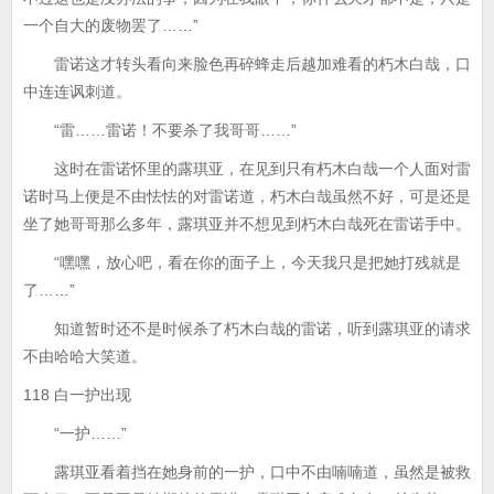
一个自大的废物罢了……”
雷诺这才转头看向来脸色再碎蜂走后越加难看的朽木白哉，口
中连连讽刺道。
“雷……雷诺！不要杀了我哥哥……”
这时在雷诺怀里的露琪亚，在见到只有朽木白哉一个人面对雷
诺时马上便是不由怯怯的对雷诺道，朽木白哉虽然不好，可是还是
坐了她哥哥那么多年，露琪亚并不想见到朽木白哉死在雷诺手中。
“嘿嘿，放心吧，看在你的面子上，今天我只是把她打残就是
了……”
知道暂时还不是时候杀了朽木白哉的雷诺，听到露琪亚的请求
不由哈哈大笑道。
118 白一护出现
“一护……”
露琪亚看着挡在她身前的一护，口中不由喃喃道，虽然是被救