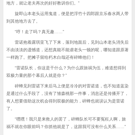
地方，就让老夫再次的好好教训你们。”
旋即山本老头运用鬼道，便是把浮竹十四郎跟京乐春水两人带
到其他地方去了。
“哼！走了吗？真无趣……”
雷诺抱着露琪亚飞了下来，落到地面后，见到山本老头消失后
不由淡淡的遗憾道，还想真能不能虐老头一顿的呢，哪知道跟原著
一样跑了。把摊子留给朽木白哉还有碎蜂他们！
“雷诺队长，你这是干什么？为什么跟旅祸为伍，难道想得到
双极力量的那个幕后人就是你？”
碎蜂见到雷诺下来后马上便是冷冷的对雷诺道，也不知道蓝染
是通过什么手段了，没有了雏森桃那一件事，消息还是传播开了，
有人想要借助这次机会得到双极的能力，碎蜂也就误认为是雷诺
了。
“嘿嘿！我只是来救人的罢了，碎蜂队长可不要冤枉人啊，旅
祸不就在你眼前吗？你抓他就是了，这跟我可没有什么关系……”