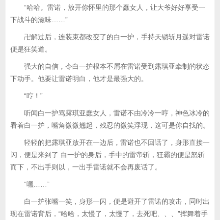
“哈哈。雷诺，放开你怀里的那个蠢女人，让大爷好好享受一
下战斗的滋味……”
卍解过后，连装束都改变了的白一护，手持天锁斩月遥对雷诺
便是狂笑道。
强大的自信，令白一护根本不屑在雷诺受到露琪亚牵制的状态
下动手。他要让雷诺明白，他才是最强大的。
“哼！”
听闻白一护骂露琪亚蠢女人，雷诺不由冷冷一哼，神色冰冷的
看着白一护，嘴角微微翘起，残忍的微笑浮现，这可是你自找的。
轻轻的把露琪亚放开在一边后，雷诺也不回话了，身形直接一
闪，便是来到了 白一护的身后，手中的雷帝斩，狂霸的便是怒斩
而下，不出手则以，一出手雷诺就不会再废话了。
“嘿……”
白一护张嘴一笑，身形一闪，便是避开了雷诺的攻击，同时出
现在雷诺背后，“哈哈，太慢了，太慢了，去死吧、、、”挥舞着手