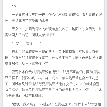
“哼……”
一护闻言只是气哼一声，什么也不想对雷诺说，看向雷诺的眼
神，更是充满了实质般的杀气！
天空上一护因为雷诺的出现差点气炸了，地面上，则因为一护
雷诺两人的出现，所以人都惊讶了！
“一护……雷诺……”
朽木白哉看着接连出现的两人，口中喃喃道，有欣喜，有愤
恨，欣喜自然是露琪亚没事了，被人救下来了，愤恨自然是见到露
琪亚居然主动扑入雷诺怀中了！
要说朽木白哉对露琪亚没有 想法，那是不可能的，因为露琪
亚的样子，就跟绯真一模一样，朽木白哉自然经常也会产生幻想
了，所以在见过雷诺强行要露琪亚替他口 交后，朽木白哉才会那
么的愤怒，如今见到露琪亚更是直接的便是扑入雷诺的怀中，朽木
白哉也是心中满不是滋味。
“糟糕，我来晚了，不过还好”也就在这时，浮竹十四郎才姗姗