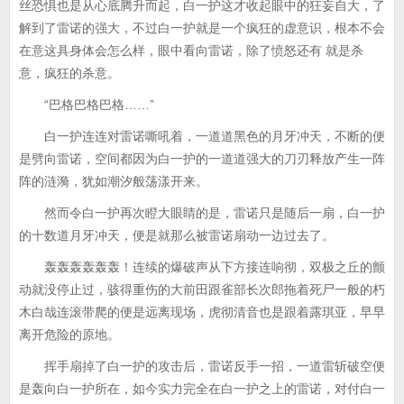
丝恐惧也是从心底腾升而起，白一护这才收起眼中的狂妄自大，了
解到了雷诺的强大，不过白一护就是一个疯狂的虚意识，根本不会
在意这具身体会怎么样，眼中看向雷诺，除了愤怒还有 就是杀
意，疯狂的杀意。
“巴格巴格巴格……”
白一护连连对雷诺嘶吼着，一道道黑色的月牙冲天，不断的便
是劈向雷诺，空间都因为白一护的一道道强大的刀刃释放产生一阵
阵的涟漪，犹如潮汐般荡漾开来。
然而令白一护再次瞪大眼睛的是，雷诺只是随后一扇，白一护
的十数道月牙冲天，便是就那么被雷诺扇动一边过去了。
轰轰轰轰轰轰！连续的爆破声从下方接连响彻，双极之丘的颤
动就没停止过，骇得重伤的大前田跟雀部长次郎拖着死尸一般的朽
木白哉连滚带爬的便是远离现场，虎彻清音也是跟着露琪亚，早早
离开危险的原地。
挥手扇掉了白一护的攻击后，雷诺反手一招，一道雷斩破空便
是轰向白一护所在，如今实力完全在白一护之上的雷诺，对付白一