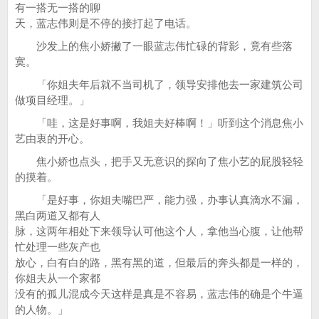
有一搭无一搭的聊
天，蓝志伟则是不停的接打起了电话。
沙发上的焦小娇撇了一眼蓝志伟忙碌的背影，竟有些落
寞。
「你姐夫年后就不当司机了，领导安排他去一家建筑公司
做项目经理。」
「哇，这是好事啊，我姐夫好棒啊！」听到这个消息焦小
艺由衷的开心。
焦小娇也点头，把手又无意识的探向了焦小艺的屁股轻轻
的摸着。
「是好事，你姐夫嘴巴严，能力强，办事认真滴水不漏，
黑白两道又都有人
脉，这两年相处下来领导认可他这个人，拿他当心腹，让他帮
忙处理一些灰产也
放心，白有白的路，黑有黑的道，但最后的奔头都是一样的，
你姐夫从一个家都
没有的孤儿混成今天这样是真是不容易，蓝志伟的确是个牛逼
的人物。」