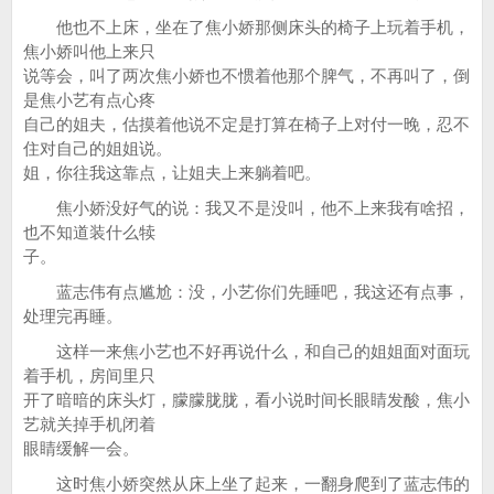
他也不上床，坐在了焦小娇那侧床头的椅子上玩着手机，
焦小娇叫他上来只
说等会，叫了两次焦小娇也不惯着他那个脾气，不再叫了，倒
是焦小艺有点心疼
自己的姐夫，估摸着他说不定是打算在椅子上对付一晚，忍不
住对自己的姐姐说。
姐，你往我这靠点，让姐夫上来躺着吧。
焦小娇没好气的说：我又不是没叫，他不上来我有啥招，
也不知道装什么犊
子。
蓝志伟有点尴尬：没，小艺你们先睡吧，我这还有点事，
处理完再睡。
这样一来焦小艺也不好再说什么，和自己的姐姐面对面玩
着手机，房间里只
开了暗暗的床头灯，朦朦胧胧，看小说时间长眼睛发酸，焦小
艺就关掉手机闭着
眼睛缓解一会。
这时焦小娇突然从床上坐了起来，一翻身爬到了蓝志伟的