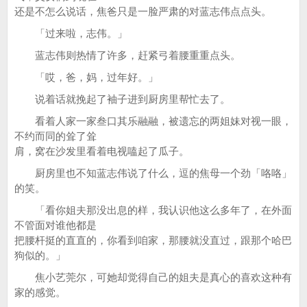
还是不怎么说话，焦爸只是一脸严肃的对蓝志伟点点头。
「过来啦，志伟。」
蓝志伟则热情了许多，赶紧弓着腰重重点头。
「哎，爸，妈，过年好。」
说着话就挽起了袖子进到厨房里帮忙去了。
看着人家一家叁口其乐融融，被遗忘的两姐妹对视一眼，
不约而同的耸了耸
肩，窝在沙发里看着电视嗑起了瓜子。
厨房里也不知蓝志伟说了什么，逗的焦母一个劲「咯咯」
的笑。
「看你姐夫那没出息的样，我认识他这么多年了，在外面
不管面对谁他都是
把腰杆挺的直直的，你看到咱家，那腰就没直过，跟那个哈巴
狗似的。」
焦小艺莞尔，可她却觉得自己的姐夫是真心的喜欢这种有
家的感觉。