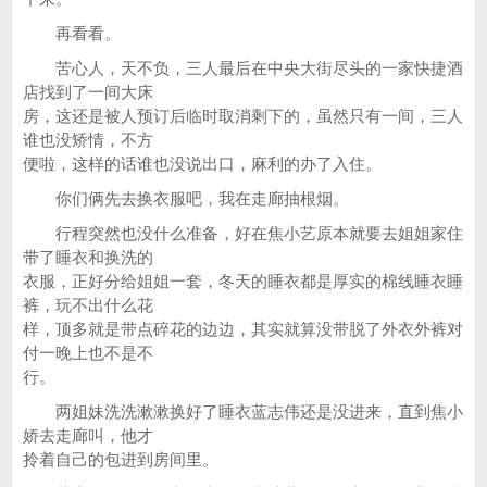
再看看。
苦心人，天不负，三人最后在中央大街尽头的一家快捷酒
店找到了一间大床
房，这还是被人预订后临时取消剩下的，虽然只有一间，三人
谁也没矫情，不方
便啦，这样的话谁也没说出口，麻利的办了入住。
你们俩先去换衣服吧，我在走廊抽根烟。
行程突然也没什么准备，好在焦小艺原本就要去姐姐家住
带了睡衣和换洗的
衣服，正好分给姐姐一套，冬天的睡衣都是厚实的棉线睡衣睡
裤，玩不出什么花
样，顶多就是带点碎花的边边，其实就算没带脱了外衣外裤对
付一晚上也不是不
行。
两姐妹洗洗漱漱换好了睡衣蓝志伟还是没进来，直到焦小
娇去走廊叫，他才
拎着自己的包进到房间里。