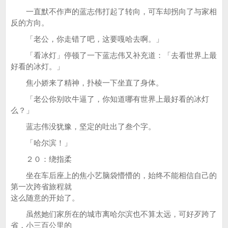
一直默不作声的蓝志伟打起了转向，可车却拐向了与家相
反的方向。
「老公，你走错了吧，这要嘎哈去啊。」
「看冰灯」停顿了一下蓝志伟又补充道：「去看世界上最
好看的冰灯。」
焦小娇来了精神，扑棱一下坐直了身体。
「老公你别吹牛逼了，你知道哪有世界上最好看的冰灯
么？」
蓝志伟没犹豫，坚定的吐出了叁个字。
「哈尔滨！」
２０：绕指柔
坐在车后座上的焦小艺脑袋懵懵的，始终不能相信自己的
第一次跨省旅程就
这么随意的开始了。
虽然她们家所在的城市离哈尔滨也不算太远，可好歹跨了
省，小三百公里的