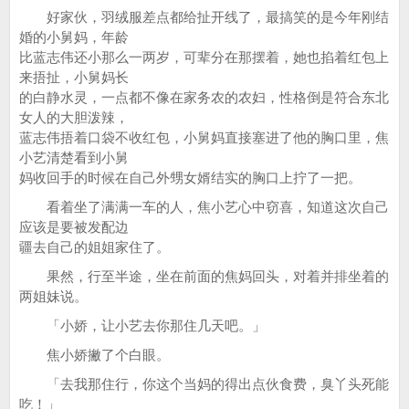
好家伙，羽绒服差点都给扯开线了，最搞笑的是今年刚结
婚的小舅妈，年龄
比蓝志伟还小那么一两岁，可辈分在那摆着，她也掐着红包上
来捂扯，小舅妈长
的白静水灵，一点都不像在家务农的农妇，性格倒是符合东北
女人的大胆泼辣，
蓝志伟捂着口袋不收红包，小舅妈直接塞进了他的胸口里，焦
小艺清楚看到小舅
妈收回手的时候在自己外甥女婿结实的胸口上拧了一把。
看着坐了满满一车的人，焦小艺心中窃喜，知道这次自己
应该是要被发配边
疆去自己的姐姐家住了。
果然，行至半途，坐在前面的焦妈回头，对着并排坐着的
两姐妹说。
「小娇，让小艺去你那住几天吧。」
焦小娇撇了个白眼。
「去我那住行，你这个当妈的得出点伙食费，臭丫头死能
吃！」