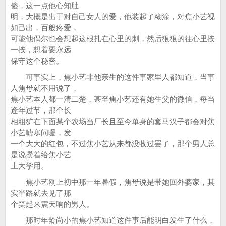
傻，这一点他心知肚
明，大概是出于对自己女人的爱，他装起了糊涂，对焦小艺视
如己出，百般疼爱，
可能他偶尔也会想起这根扎在心里的刺，然后狠狠的往心里按
一按，想着要永远
保守这个秘密。
可事实上，焦小艺非他亲生的这件事家里人都知道，当事
人焦母就不用说了，
焦小艺本人都一清二楚，甚至焦小艺还有她生父的微信，每当
逢年过节，那个长
相粗犷在下面某个农场当厂长且至今单身的套马汉子都会对焦
小艺嘘寒问暖，发
一个大大的红包，不过焦小艺从来都没收过罢了，那个男人总
是说攒着给焦小艺
上大学用。
焦小艺刚上初中那一年暑假，焦母说是带她回外婆家，其
实半路就去见了那
个笑起来震天响的男人。
那时年龄尚小的焦小艺知道这件事后能明白发生了什么，