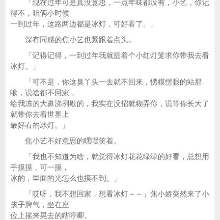
「现在过年可是真没意思，一点年味都没有，小艺，你记
得不，咱俩小时候
一到过年，这路两边都是冰灯，可好看了。」
深有同感的焦小艺也紧跟着点头。
「记得记得，一到过年我就提着个小红灯笼求你带我去看
冰灯。」
「可不是，你这臭丫头一去就不回来，愣模愣眼的站那
瞅，说啥都不回家，
给我冻的大鼻涕挒歇的，我实在没招就糊弄你，说等你长大了
就带你去看世界上
最好看的冰灯。」
焦小艺不好意思的嘿嘿笑着。
「我也不知道为啥，就觉得冰灯花花绿绿的好看，总想用
手摸摸，可一摸，
冰的，里面的光怎么也摸不到。」
「哎呀，我不想回家，想看冰灯～～」焦小娇突然来了小
孩子脾气，坐在座
位上摇来晃去的瞎哼唧。