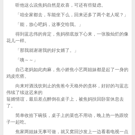
听他这么说焦妈自然是欢喜，可还有些疑虑。
「咱全家都去，车能坐下么，回来还多了两个老人呢？」
「能，放心吧妈，这事交给我。」
得到蓝志伟的肯定，焦妈彻底放下心来，一张脸灿烂的像
花儿一样。
「那我就谢谢我的好女婿了。」
「咦～～」
自己老妈如此肉麻，焦小娇焦小艺两姐妹都是起了一身的
鸡皮疙瘩。
向来对酒浅饮则止的焦爸今天格外的贪杯，好好的与蓝志
伟续了续这迟来的
翁婿情谊，最后差点醉倒在桌子上，被焦妈扶回卧室休息去
了。
简单收拾下碗筷，桌子上的菜也不用动，晚上热一热跟饺
子一起吃。
焦家两姐妹无事可做，就又窝回沙发上一边看着电视一点