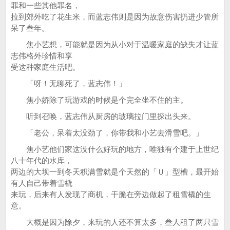
罪和一些其他罪名，
拉到郊外吃了花生米，而蓝志伟则是因为故意伤害扔进少管所
呆了叁年。
焦小艺想，可能就是因为从小对于温暖家庭的缺失才让蓝
志伟格外珍惜和享
受这种家庭生活吧。
「呀！无聊死了，蓝志伟！」
焦小娇除了玩游戏的时候是个完全坐不住的主。
听到召唤，蓝志伟从厨房的玻璃拉门里探出头来。
「老公，呆着太没劲了，你带我和小艺去滑雪吧。」
焦小艺他们家这没什么好玩的地方，唯独有个建于上世纪
八十年代的水库，
两边的大坝一到冬天积满雪就是个天然的「Ｕ」型槽，最开始
有人自己带着雪橇
来玩，后来有人发现了商机，干脆在旁边做起了租雪橇的生
意。
大概是因为除夕，来玩的人还不算太多，叁人租了两只雪