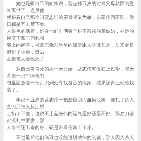
她也是听自己的姐姐说，蓝志伟五岁的时候父母就因为意
外离世了，之后他
就跟着自己那个叫蓝志强的亲哥相依为命，东家住西家吃，整
日都是寄人篱下看
人眼色的活着，好在他们哥俩有个也不富裕的亲姑姑，在她的
周济下蓝志伟勉强
能上的起学，可蓝志强却早早的辍学跟人学做瓦匠，后来更是
混起了社会，最后
直接被人给砍死了。
从自己哥哥死的那一天开始，蓝志伟就没在上过学，整天
背着一只军绿色书
包里面放着一把刮刀到处寻找自己的仇家，结果还真让他给找
着了。
年仅十五岁的蓝志伟一把叁棱刮刀血染江桥，连扎了仇人
叁刀后把人从江桥
上扔了下去，也说不上蓝志伟的运气是好还是不好，那叁刀全
都没扎中要害，那
人水性还出奇的好，硬是带着伤游上了岸。
不过最后他们俩谁也没能逃脱法律的制裁，那人因为杀人