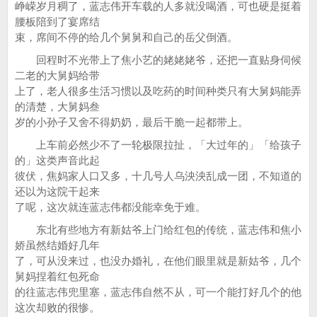
峥嵘岁月稠了，蓝志伟开车载的人多就没喝酒，可也硬是挺着
腰板陪到了宴席结
束，席间不停的给几个舅舅和自己的岳父倒酒。
回程时不光带上了焦小艺的姥姥姥爷，还把一直贴身伺候
二老的大舅妈给带
上了，老人很多生活习惯以及吃药的时间种类只有大舅妈能弄
的清楚，大舅妈叁
岁的小孙子又舍不得奶奶，最后干脆一起都带上。
上车前必然少不了一轮极限拉扯，「大过年的」「给孩子
的」这类声音此起
彼伏，焦妈家人口又多，十几号人乌泱泱乱成一团，不知道的
还以为这院干起来
了呢，这次就连蓝志伟都没能幸免于难。
东北有些地方有新姑爷上门给红包的传统，蓝志伟和焦小
娇虽然结婚好几年
了，可从没来过，也没办婚礼，在他们眼里就是新姑爷，几个
舅妈捏着红包死命
的往蓝志伟兜里塞，蓝志伟自然不从，可一个能打好几个的他
这次却败的很惨。