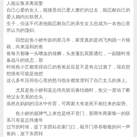
人能众叛亲离迎娶
自己心爱的女人，能接受自己爱人糜烂的过去，能忍耐自己的
爱人婚内出轨替人
生子，但这不代表他能忍耐自己的亲生女儿也成为一名他心里
所认为的荡妇。
回想起焦小娇作妖的那几年，家里真的是鸡飞狗跳一片狼
藉，向来温和的爸
爸每天都像一头嗜血的雄狮，头发蓬乱双眼通红，一副随时准
备战斗的状态，那
时候焦小艺都觉得自己的爸爸反应是不是有点过激了，现在想
想很有可能是他把
这么多年压抑在心里的怒与怨全都发泄到了自己女儿的身上。
尤其是焦小娇和蓝志伟先斩后奏结婚时，焦父一度动了断
绝父女关系的念头，
虽然在妈妈的泪水中作罢，可两家大有老死不相往来的架势。
焦小娇的倔脾气上来也是绝不登门，那两年两家唯一的联
系只有蓝志伟逢年
过节的时候，提了东西站在家门口，敲开门恭恭敬敬的叫一声
爸妈，放下东西转