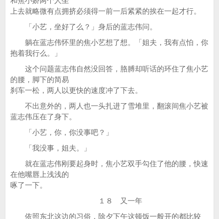
和焦小娇两个人坐
上去就略微有点拥挤必须得一前一后紧紧的挨在一起才行。
「小艺，坐好了么？」身后的蓝志伟问。
躺在蓝志伟怀里的焦小艺想了想。「姐夫，我有点怕，你
抱着我行么。」
这个问题蓝志伟自然没回答，胳膊却听话的环住了焦小艺
的腰，脚下的简易
刹车一松，两人以更快的速度冲了下去。
不出意外的，两人也一头扎进了雪堆里，翻滚间焦小艺被
蓝志伟压在了身下。
「小艺，你，你没事吧？」
「我没事，姐夫。」
就在蓝志伟刚要起身时，焦小艺双手勾住了他的腰，快速
在他嘴唇上浅浅的
啄了一下。
１８ 又一年
依照东北这边的习俗，除夕下午这顿饭一般开的都比较