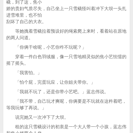
橇，到了这，焦小
娇的贵妇气质尽失，自己坐上一只雪橇怪叫着冲下大坝一头扎
进雪堆里，也不怕
刮坏了自己的大衣。
等她拽着雪橇拉着预设好的绳索爬上来时，看着站在原地
的两人问道。
「你俩干啥呢，小艺你咋不玩呢？」
穿着一件白色羽绒服，像一只雪地精灵似的焦小艺怯懦的
摇了摇头。
「我害怕。」
「怕个屁，完蛋玩应，让你姐夫带你。」
「我就不玩了，还是你带小艺吧。」蓝志伟说。
「我不带，自己玩才爽呢，你俩要是不玩就在这杵着吧，
等我玩够了再说。」
说完她又一次冲下了大坝。
租的这只雪橇设计的初衷是一个大人带一个小孩，蓝志伟