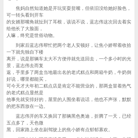
焦妈自然知道她是开玩笑耍贫嘴，但依旧没给她好脸色，
可一转头看到开车
的女婿那嘴角就扯到了耳根，该说不说，蓝志伟这次回去着实
给他长了大脸面，
人嘛，终究是世俗动物。
到家后蓝志伟帮忙把两个老人安顿好，让焦小娇帮着收拾
一下就先独自下楼
离开，说是那辆车太大不方便停就先送回去，一个多小时的光
景，蓝志伟去而复
返，手里多了两盒当地最出名的老式糕点和两箱牛奶，牛奶倒
好说，哪里都能买，
可今天才大年初二糕点店是肯定不能营业的，那两盒冒着热气
的老式糕点显然是
他事先就安排好的，屋里的人围坐着说话，他也不声张，默默
的把东西放在一边。
蓝志伟开的车又换回了那辆黑色奥迪，折腾了一天，已经
五点多了，天色微
黑，回家路上坐在副驾驶上的焦小娇有点郁郁寡欢。