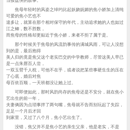
当接盘侠的故事。
焦母年轻时的风姿之绰约比起妖娆妩媚的焦小娇加上清纯
可爱的焦小艺也不
遑多让，就算在那个相对保守的年代，主动追求她的人也如过
江之鲫，数不胜数，
而焦母的性格却更贴近于焦小娇，来者不拒了属于是。
那个时候关于焦母的风流韵事传的满城风雨，可让人没想
到的是，最后抱得
美人归的竟是焦父这个老实巴交的中学教师，尽管这美人早已
是一点朱唇百人尝，
一双玉臂千人枕，可他不在乎，或者说把某些事硬生生的压在
了心底，婚后对焦
母百依百顺，一天班都没让她上过。
可即便如此，那时风韵尚存的焦母还是不安分，就在焦小
艺出生的前一年，
夫妻俩因为点琐事拌了两句嘴，焦母就不告而别玩起了失踪，
足足一个月后才回
到家里，又过了八个月，焦小艺出生了。
没错，焦父并不是焦小艺的亲生父亲，他是老实，不是