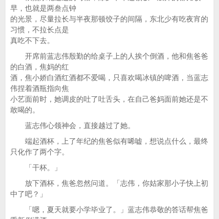
早，也就是两叁点钟
的光景，尽量拉长与半夜那顿饺子的间隔，东北少有吃夜宵的
习惯，不拉长点是
真吃不下去。
开席前蓝志伟殷勤的给桌子上的人挨个倒酒，他和焦爸爸
的白酒，焦妈的红
酒，焦小娇白酒红酒都不爱喝，只喜欢喝冰镇的啤酒，当蓝志
伟捏着酒瓶指向焦
小艺面前时，她调皮的吐了吐舌头，在自己爸妈面前她还是不
敢喝的。
蓝志伟心领神会，直接越过了她。
端起酒杯，上了年纪的焦爸似有唏嘘，想说点什么，最终
只化作了两个字。
「干杯。」
放下酒杯，焦爸忽然问道。「志伟，你姑家那小子快上初
中了吧？」
「嗯，夏天就要小学毕业了。」蓝志伟恭敬的答话帮焦爸