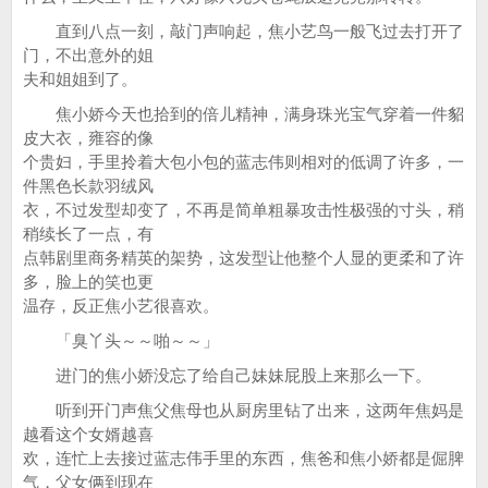
直到八点一刻，敲门声响起，焦小艺鸟一般飞过去打开了
门，不出意外的姐
夫和姐姐到了。
焦小娇今天也拾到的倍儿精神，满身珠光宝气穿着一件貂
皮大衣，雍容的像
个贵妇，手里拎着大包小包的蓝志伟则相对的低调了许多，一
件黑色长款羽绒风
衣，不过发型却变了，不再是简单粗暴攻击性极强的寸头，稍
稍续长了一点，有
点韩剧里商务精英的架势，这发型让他整个人显的更柔和了许
多，脸上的笑也更
温存，反正焦小艺很喜欢。
「臭丫头～～啪～～」
进门的焦小娇没忘了给自己妹妹屁股上来那么一下。
听到开门声焦父焦母也从厨房里钻了出来，这两年焦妈是
越看这个女婿越喜
欢，连忙上去接过蓝志伟手里的东西，焦爸和焦小娇都是倔脾
气，父女俩到现在