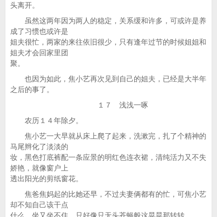
头离开。
虽然这两年因为两人的稳定，关系缓和许多，可或许是养
成了习惯也或许是
姐夫很忙，两家的来往依旧很少，只有逢年过节的时候姐姐和
姐夫才会回家里团
聚。
也因为如此，焦小艺再次见到自己的姐夫，已经是大半年
之后的事了。
１７ 浅浅一啄
农历１４年除夕。
焦小艺一大早就从床上爬了起来，洗漱完，扎了个精神的
马尾辫化了淡淡的
妆，黑色打底裤配一条应景的明红色连衣裙，清纯活力又不失
娇艳，就像窗户上
透出阳光的剪纸窗花。
焦爸焦妈起的比她还早，不过夫妻俩都有的忙，可焦小艺
却不知自己该干点
什么，坐又坐不住，只好像只无头苍蝇般这晃晃那转转。