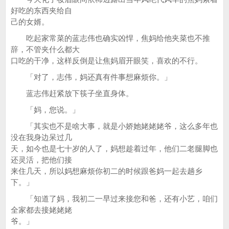
好吃的东西夹给自
己的女婿。
吃起家常菜的蓝志伟也确实凶悍，焦妈给他夹菜也不推
辞，不管夹什么都大
口吃的干净，这样反倒是让焦妈眉开眼笑，喜欢的不行。
「对了，志伟，妈还真有件事想麻烦你。」
蓝志伟赶紧放下筷子坐直身体。
「妈，您说。」
「其实也不是啥大事，就是小娇她姥姥姥爷，这么多年也
没在我身边呆过几
天，如今也是七十岁的人了，妈想趁着过年，他们二老腿脚也
还灵活，把他们接
来住几天，所以妈想麻烦你初二的时候跟爸妈一起去趟乡
下。」
「知道了妈，我初二一早过来接您和爸，还有小艺，咱们
全家都去接姥姥姥
爷。」