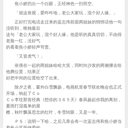
焦小娇扔出一个白眼，正经神色一扫而空。
「就这叁观，爱咋咋地，老公大家玩，混个好人缘。」
正好打完电话走过来的蓝志伟前面两姐妹的悄悄话他一句
没听到，唯独最后
这句「老公大家玩，混个好人缘」他是听的真真切切，不由得
老脸一红，没好气
的看着焦小娇轻声苛责。
「又冒虎气！」
依偎在一起的两姐妹哈哈大笑，同时向沙发的两侧挪去给
他腾位置，结果正
好把中间的位置给空了出来。
除夕之夜，窗外白雪飘扬，电视机里春节联欢晚会也正式
开场，响起了Ｃｏ
Ｃｏ李玟那首经典《想你的３６５天》春风扬起你我的离别，
夏雨打湿孤单的屋
檐，秋叶飘落思念的红叶，冬雪转眼，又是一年。
ＰＳ：说明一下哈，之后几章会有一次蓝志伟和焦小娇当
着焦小艺面做爱的