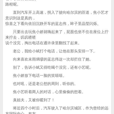
路程呢。
直到汽车开上高速，拐入了驶向哈尔滨的匝道，焦小艺才
意识到这是真的，
惊喜之下看向依旧沉静开车的蓝志伟，眸子里晶莹闪烁。
只要出去玩焦小娇就嗨起来了，屁股也坐不住在座位上拧
来拧去，叽叽喳喳
说个没完，掏出电话在通许录里翻找了起来。
老公，我给小斌打个电话，让他在那头安排一下。
向来喜欢未雨绸缪的蓝志伟这一次却拦住了她。
别了，告诉小斌又得吃喝个没完，还有小艺呢。
焦小娇放下电话一脸的笑嘻嘻。
也对吼，还是老公想的周到，听你的。
焦小艺听着两人的对话，心里偷偷的想着。
臭姐夫，又被你暖到了！
将近四个小时后，汽车驶入了哈尔滨城区，作为曾经的远
东国际中心，有东