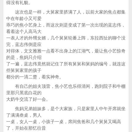
得没有礼貌。
这次也是一样，大舅家里挤满了人，以前大家的焦点都集
中在年龄小又可爱
乖巧的焦小艺身上，而这次则是变成了第一次出现的蓝志伟，
看着这个人高马大
一表人才的外甥女婿，几个舅舅轮番上阵，东拉西扯的聊个没
完，蓝志伟倒是应
对得体，文文雅雅一点看不出身上的江湖气，最让焦小艺惊奇
的是，焦妈只介绍
了一遍，蓝志伟竟然就记住了所有舅舅和舅妈的编号，就连这
些舅舅家里的孩子
都分的一清二楚，着实神奇。
有自己的姐夫顶雷，焦小艺也乐得清闲，跑到院子和牛棚
里那只黑底白花的
大奶牛交流了好一会。
焦妈兄弟姐妹多，是个大家族，只是家里人中午开席就坐
了满满叁桌，男人
一桌，女人一桌，小孩子一桌，席间焦爸和几个舅舅又喝高
了，开始在那忆往昔