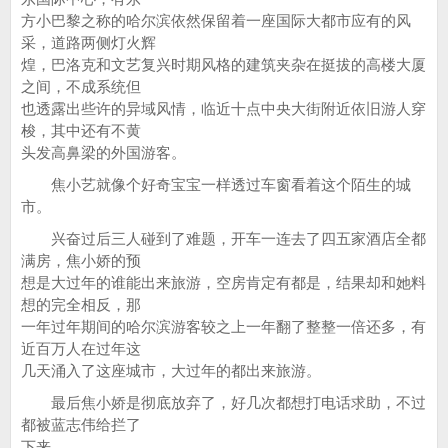
方小巴黎之称的哈尔滨依然保留着一座国际大都市应有的风
采，道路两侧灯火辉
煌，巴洛克和文艺复兴时期风格的建筑夹杂在挺拔的高楼大厦
之间，不成系统但
也透露出些许的异域风情，临近十点中央大街附近依旧游人穿
梭，其中还有不黄
头发高鼻梁的外国游客。
焦小艺就像个好奇宝宝一样透过车窗看着这个陌生的城
市。
兴奋过后三人碰到了难题，开车一连去了四五家酒店全都
满房，焦小娇的预
想是大过年的谁能出来旅游，空房肯定有都是，结果却和她料
想的完全相反，那
一年过年期间的哈尔滨游客较之上一年翻了整整一倍还多，有
近百万人在过年这
几天涌入了这座城市，大过年的都出来旅游。
最后焦小娇是彻底放弃了，好几次都想打电话求助，不过
都被蓝志伟给拦了
下来。