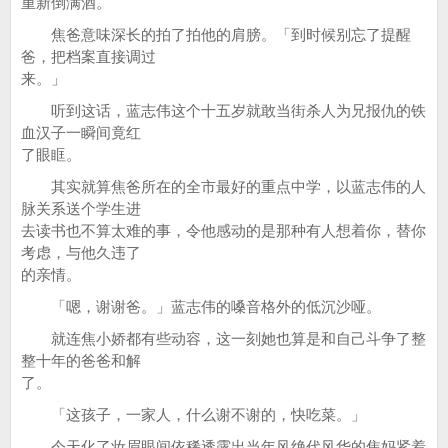
重新倒满酒。
焦爸意味深长的拍了拍他的肩膀。「到时候别忘了提醒
爸，把档案直接调过
来。」
听到这话，蓝志伟这个十五岁就敢当街杀人为兄报仇的铁
血汉子一瞬间竟红
了眼眶。
其实就算焦爸所在的全市最好的重点中学，以蓝志伟的人
脉关系送个学生进
去读书也不算太难的事，令他感动的是那种有人想着你，替你
考虑，与他久违了
的亲情。
「嗯，谢谢爸。」蓝志伟的嗓音格外的低沉沙哑。
就连焦小娇都有些动容，这一刻她也算是和自己斗争了整
整十年的爸爸和解
了。
「这孩子，一家人，什么谢不谢的，快吃菜。」
今天化了妆眉眼间依稀透露出当年风绝代风华的焦妈紧着