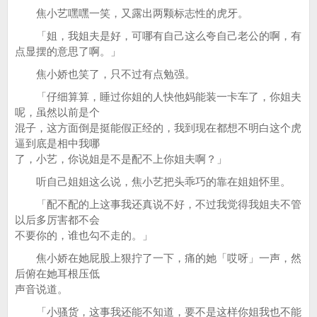
焦小艺嘿嘿一笑，又露出两颗标志性的虎牙。
「姐，我姐夫是好，可哪有自己这么夸自己老公的啊，有
点显摆的意思了啊。」
焦小娇也笑了，只不过有点勉强。
「仔细算算，睡过你姐的人快他妈能装一卡车了，你姐夫
呢，虽然以前是个
混子，这方面倒是挺能假正经的，我到现在都想不明白这个虎
逼到底是相中我哪
了，小艺，你说姐是不是配不上你姐夫啊？」
听自己姐姐这么说，焦小艺把头乖巧的靠在姐姐怀里。
「配不配的上这事我还真说不好，不过我觉得我姐夫不管
以后多厉害都不会
不要你的，谁也勾不走的。」
焦小娇在她屁股上狠拧了一下，痛的她「哎呀」一声，然
后俯在她耳根压低
声音说道。
「小骚货，这事我还能不知道，要不是这样你姐我也不能