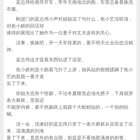
蓝志伟给领导开车，常年天南地北的跑，车里总备着换洗
衣服。
刚进门的蓝志伟小声对姐姐说了句什么，焦小艺没听清，
但焦小娇的回话却
难得的展现出了她作为一位妻子对丈夫该有的关心。
没事，换换吧，开一天车怪累的，要不明天出去玩也没精
神。
蓝志伟这才提着东西钻进了浴室。
焦小娇则是小跑着飞扑了上床，抽风似的狠狠蹂躏了焦小
艺的屁股一番才老
实了下来。
你姐夫也有个怪癖，不论冬夏睡觉必须光膀子，下身就穿
条大裤衩，里面还
不能穿内裤，要不然躺床上就跟个大蚯蚓似的，一个劲的咕
蛹。
没一会，洗漱好的蓝志伟只穿了一条大裤衩从浴室走了出
来，湿漉漉的刘海
垂了下来，竟意外的有点萌，前提是不看他那满身的刺青。