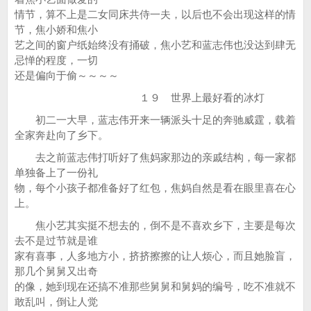
情节，算不上是二女同床共侍一夫，以后也不会出现这样的情
节，焦小娇和焦小
艺之间的窗户纸始终没有捅破，焦小艺和蓝志伟也没达到肆无
忌惮的程度，一切
还是偏向于偷～～～～
１９ 世界上最好看的冰灯
初二一大早，蓝志伟开来一辆派头十足的奔驰威霆，载着
全家奔赴向了乡下。
去之前蓝志伟打听好了焦妈家那边的亲戚结构，每一家都
单独备上了一份礼
物，每个小孩子都准备好了红包，焦妈自然是看在眼里喜在心
上。
焦小艺其实挺不想去的，倒不是不喜欢乡下，主要是每次
去不是过节就是谁
家有喜事，人多地方小，挤挤擦擦的让人烦心，而且她脸盲，
那几个舅舅又出奇
的像，她到现在还搞不准那些舅舅和舅妈的编号，吃不准就不
敢乱叫，倒让人觉