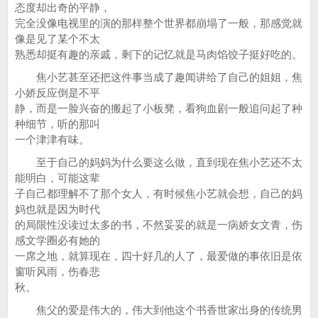
态度却出奇的平静，
完全没像电视里的演的那样整个世界都崩塌了一般，那感觉就
像是见了某个不太
熟悉却挺有趣的亲戚，剩下的记忆就是马肉馅饺子挺好吃的。
焦小艺甚至还把这件事当成了趣闻讲给了自己的姐姐，焦
小娇反应倒是不平
静，而是一脸兴奋的搬起了小板凳，看狗血剧一般追问起了种
种细节，听的那叫
一个津津有味。
至于自己的妈妈为什么要这么做，直到现在焦小艺还不太
能明白，可能这辈
子自己都理解不了那个女人，有时候焦小艺就会想，自己的妈
妈也就是因为时代
的局限性没读过太多的书，不然妥妥的就是一病娇女文青，伤
感文学圈必有她的
一席之地，就算现在，四十好几的人了，最爱做的事依旧是依
窗听风雨，伤春悲
秋。
焦父的爱是伟大的，伟大到他这个书香世家出身的传统男