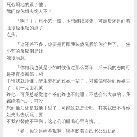
死心塌地的跟了他，
我问你你姐夫馋人不？」
「啊？！」焦小艺一慌，本想继续装傻，可最后还是红着
脸很轻很轻的点了
点头。
「这还差不多，你要是再跟我装傻屁股给你掐烂了。」焦
小艺的反应倒是让
她很满意。
「你姐我也就是小的时候傻过那么两年，后来我的志向可
是夜夜换新郎，相
中谁我就睡谁，醉生梦死的过她一辈子，可偏偏就碰到你姐夫
了，刚一见面我就
馋他，可我总感觉这个爷们馋也不能睡，不然会出大事的，我
都绕着他走，可没
想到最后还是栽他手里了，可能这就是命吧，其实我巴不得你
姐夫出去玩玩，要
不我都替他不平衡，这老公咱睡着心里有愧。」
「姐，你这是啥叁观啊，哪有盼着自己老公出轨的。」