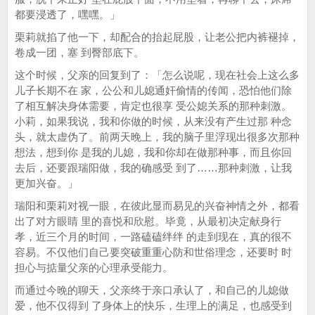
都要浸透了，嘿嘿。」
栗莉就掐了他一下，却配合的抬起屁股，让老公把内裤褪掉，
卷成一团，塞 到臀部底下。
这个时候，父亲的回复到了：「怎么说呢，现在社会上这么多
儿子长期不在 家，公公和儿媳通奸偷情的传闻，恐怕他们除
了相互解决身体需要，肯定也很享 受公媳关系的那种刺激。
小莉，如果我说，我和你做的时候，从来没有产生过那 种念
头，就太虚伪了。前两天晚上，我的脑子里浮现出很多次那种
想法，想到你 是我的儿媳，我和你却在做那种事，而且你回
去后，还要跟瑞阳做，我的确感受 到了……那种刺激，让我
更加兴奋。」
瑞阳和栗莉对视一眼，在彼此显而易见的兴奋神情之外，都看
出了对方眼睛 里的喜悦和欣慰。毕竟，从最初决定献身行
孝，近三个月的时间，一路磕磕绊绊 的走到现在，真的很不
容易。不仅他们自己要突破重重心防和世俗理念，还要时 时
担心与掂量父亲的心理承受能力。
而通过今晚的聊天，父亲终于亲口承认了，和自己的儿媳做
爱，他不仅得到 了身体上的快乐，生理上的满足，也感受到