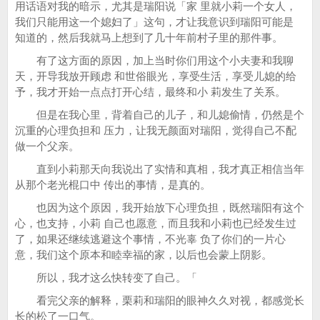
用话语对我的暗示，尤其是瑞阳说「家 里就小莉一个女人，
我们只能用这一个媳妇了」这句，才让我意识到瑞阳可能是
知道的，然后我就马上想到了几十年前村子里的那件事。
有了这方面的原因，加上当时你们用这个小夫妻和我聊
天，开导我放开顾虑 和世俗眼光，享受生活，享受儿媳的给
予，我才开始一点点打开心结，最终和小 莉发生了关系。
但是在我心里，背着自己的儿子，和儿媳偷情，仍然是个
沉重的心理负担和 压力，让我无颜面对瑞阳，觉得自己不配
做一个父亲。
直到小莉那天向我说出了实情和真相，我才真正相信当年
从那个老光棍口中 传出的事情，是真的。
也因为这个原因，我开始放下心理负担，既然瑞阳有这个
心，也支持，小莉 自己也愿意，而且我和小莉也已经发生过
了，如果还继续逃避这个事情，不光辜 负了你们的一片心
意，我们这个原本和睦幸福的家，以后也会蒙上阴影。
所以，我才这么快转变了自己。「
看完父亲的解释，栗莉和瑞阳的眼神久久对视，都感觉长
长的松了一口气。