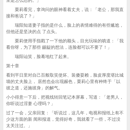
里是怎么想的。」
栗莉看完，拿询问的眼神看着丈夫，说：「老公，那我直
接和爸说了？」
瑞阳知道妻子指的是什么，脸上的表情难得的有些尴尬，
但他还是坚决的点 了点头。
栗莉便用手指戳了一下他的额头，目光玩味的嗔道：「我
看你呀，为了那些 龌龊的想法，连脸都可以不要了！」
瑞阳讪笑，脸蓦地红了起来。
第十章
看到平日里对自己百般取笑使坏、装傻耍赖，脸皮厚度堪比城
墙的丈夫脸上， 居然也会出现赧色，栗莉心里有种终于「以
彼之道，还施彼身」的解气。
小小得意一下后，把视线转回笔记本屏幕，写道：「老男人，
你听说过淫妻 心理吗？」
过了一会，父亲回复：「听说过，这几年，电视和报纸上有不
少这方面的新 闻和报道，觉得好奇，我就看了一些，不过没
太关注过。」