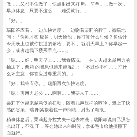
做……又忍不住做了，快点射出来好 吗，简单……做一次，
早点休息，只要不这么……难受就行。」
「好。」
瑞阳答应着，一边加快速度，一边吻着栗莉的脖子，微喘地
问：「你刚才答 应爸，明天给他，你打算什么时候？爸估计
今天晚上也被你挑逗的够呛，要不， 就明天早上？你早起一
会，或者趁我下楼买早点……」
「嗯……好，明天早上……我看情况。」在丈夫越来越用力的
抽送下，栗莉 的喘息也越来越混乱：「不过你不许……打什
么坏主意，你答应过尊重我的。」
「好，我答应你。」瑞阳再次加快速度。
「嗯！再用力老公……啊啊……我要来了……」
栗莉下体越来越急促的扭动，随着几声压抑的哼吟，攀上了快
感的谷顶。瑞 阳紧接着也一声闷吼，射出了精液。
稍事休息后，栗莉起身拉丈夫一起去冲洗，瑞阳却说自己没怎
么出汗，不洗 了，等会她出来的时候，拿条毛巾给他擦擦下
面就行。