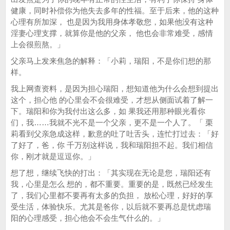
健康，同时补偿你为他失去多年的性福。至于后来，他的这种
心理有所加深， 也是因为我用身体孝敬您，如果他没有这种
淫妻心理支撑，就算你是他的父亲， 他也会非常难受，感情
上会很煎熬。」
父亲马上发来焦急的解释：「小莉，瑞阳，不是你们想的那
样。
我上网查资料，是因为担心瑞阳，想知道他为什么会想到提出
这个，担心他 的心里会不会很难受，才想从侧面试着了解一
下。瑞阳和你为我付出这么多，如 果我还用那种眼光看你
们，我……我就不光不是一个父亲，更不是一个人了。「 栗
莉看到父亲急成这样，歉意的吐了吐舌头，连忙打过去：「好
了好了，爸，你 千万别这样说，我和瑞阳担不起。我们相信
你，刚才就是逗逗你。」
想了想，继续飞快的打出：「其实现在无论是您，瑞阳还有
我，心里是怎么 想的，都不重要。重要的是，既然已经发生
了，我们心里都不要再有太多的负担， 放松心理，好好的享
受生活，体验快乐。尤其是爸你，以后就不要再总是忧虑瑞
阳的心理感受，担心他会不会生气什么的。」