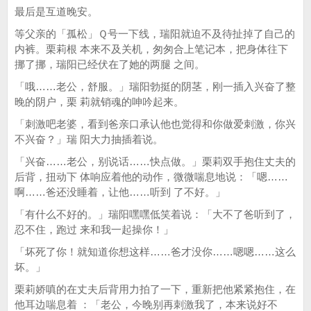
最后是互道晚安。
等父亲的「孤松」Ｑ号一下线，瑞阳就迫不及待扯掉了自己的
内裤。栗莉根 本来不及关机，匆匆合上笔记本，把身体往下
挪了挪，瑞阳已经伏在了她的两腿 之间。
「哦……老公，舒服。」瑞阳勃挺的阴茎，刚一插入兴奋了整
晚的阴户，栗 莉就销魂的呻吟起来。
「刺激吧老婆，看到爸亲口承认他也觉得和你做爱刺激，你兴
不兴奋？」瑞 阳大力抽插着说。
「兴奋……老公，别说话……快点做。」栗莉双手抱住丈夫的
后背，扭动下 体响应着他的动作，微微喘息地说：「嗯……
啊……爸还没睡着，让他……听到 了不好。」
「有什么不好的。」瑞阳嘿嘿低笑着说：「大不了爸听到了，
忍不住，跑过 来和我一起操你！」
「坏死了你！就知道你想这样……爸才没你……嗯嗯……这么
坏。」
栗莉娇嗔的在丈夫后背用力拍了一下，重新把他紧紧抱住，在
他耳边喘息着 ：「老公，今晚别再刺激我了，本来说好不