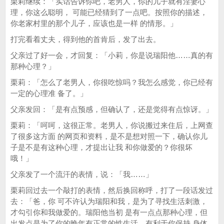
栗莉继续：「实话告诉你吧，老男人，你的儿子就有淫妻心
理，你这么聪明， 可能已经猜到了一点吧。按照你的描述，
你老家村里的那个儿子，应该也是一样 的情形。」
打完看着丈夫，得到他的首肯后，发了出去。
父亲过了好一会，才回复：「小莉，你是说瑞阳他……真的有
那种心理？」
栗莉：「怎么了老男人，你很吃惊吗？我怎么感觉，你已经有
一定的心理准 备了。」
父亲发回：「是有点预感，但确认了，还是觉得有点惊讶。」
栗莉：「呵呵，这很正常。老男人，你说搬过来住后，上网查
了很多这方面 的网页和资料，是不是想对照一下，确认你儿
子是不是有这种心理，才提出让我 和你做爱的？你很坏
哦！」
父亲发了一个流汗的表情，说：「我……」
栗莉回过去一个敲打的表情，然后换回称呼，打了一段话发过
去：「爸，你 可不许认为瑞阳和我，是为了寻找生活刺激，
才勾引你和我做爱的。瑞阳他当初 是有一点点那种心理，但
出发点是为了你的晚年有正常的性生活，有利于你保持 身体