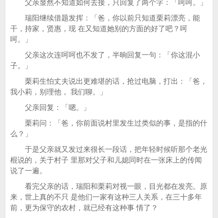
父亲显然不知道如何去接，只回复了两个字：「呵呵。」
瑞阳继续借题发挥：「爸，你以前只知道栗莉漂亮，能
干，持家，贤惠，现 在又知道她别的方面的好了吧？呵
呵。」
父亲这次连呵呵也不发了，半晌回复一句：「你这混小
子。」
栗莉生怕丈夫说出更难堪的话，抢过电脑，打出：「爸，
我小莉，别理他， 我们聊。」
父亲回复：「嗯。」
栗莉问：「爸，你前面说村里发生过类似的事，是指的什
么？」
于是父亲就又发过来很长一段话，把年轻时候听那个老光
棍说的，关于村子 里那对父子和儿媳同时在一张床上的传闻
说了一遍。
看完父亲的话，瑞阳和栗莉对视一眼，目光都在发亮。原
来，世上真的不只 是他们一家有这种三人关系，在三十多年
前，更为保守的农村，就已经有这种事 情了？