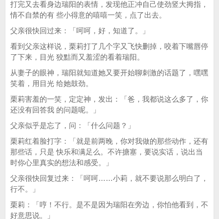
打完又去看身边瑞阳的表情，发现他正冲自己使劲竖大拇指，
情不自禁的有 些小得意的嘻嘻一笑，点了出去。
父亲很快回过来：「呵呵，好，知道了。」
看到父亲这样说，栗莉打了几个字又飞快删掉，咬着下嘴唇停
了下来，目光 狡黠而又羞涩的看着瑞阳。
从妻子的眼神，瑞阳就知道她又要开始聊刺激的话题了，嘿嘿
笑着，用目光 给她鼓劲。
栗莉害羞的一笑，定定神，发出：「爸，我都说这么多了，你
还没有回答我 的问题呢。」
父亲似乎是忘了，问：「什么问题？」
栗莉红着脸打字：「就是前两晚，你对我做的那些动作，还有
那些话，只是 快乐和满足么。不许搪塞，要说实话，说出当
时你心里真实的想法和感受。」
父亲很快回复过来：「呵呵……小莉，就不要说那么明白了，
行不。」
栗莉：「哼！不行。是不是因为瑞阳在旁边，你怕他看到，不
好意思说。」