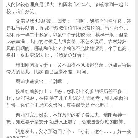
人的比较心理真是 强大，相隔着几个年代，都会拿到一起比
较，暗自好笑。
父亲显然也没想到，回复：「呵呵，我那个时候年轻，还
是我当兵以前，听 那些叔叔伯伯们拉家常说的。当时那个儿
媳和你一样二十多岁，印象中个子比较 矮，模样一般，但是
比较丰满，出门的时候见人很害羞，不怎么说话。农村媳妇
风吹日晒的，哪能和你比？小莉你不光比她漂亮，个子也高，
身材，皮肤更没法 比，当然是你好看！」
瑞阳刚佩服完妻子，又不由得不佩服起父亲，这甜言蜜语
夸人的话儿，比起 自己丝毫不差，呵呵。
栗莉快速发出：「甜嘴。」
接着红着脸打出：「爸，您和那个公爹的经历差不多一
样，你能说说，在接 受了儿子儿媳这方面的孝，和儿媳做的
时候，你们心里是怎么想的，真实感受是 什么吗？」
栗莉打完后没发，不好意思的看了看丈夫。瑞阳精神一
振，知道妻子是要开 始进入正题了，给她送去鼓励的眼神。
消息发出，父亲那边回了个：「小莉，这个……」好一会