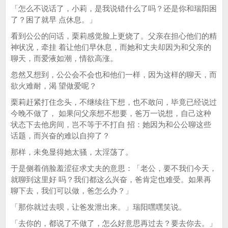
「怎么不说话了，小莉，是我说错什么了吗？还是你和瑞阳困
了？困了就早 点休息。」
看到公公的问话，栗莉感觉脸上更烧了。父亲在担心他们的精
神状况，牵挂 着让他们早休息，而她和丈夫却因为和父亲的
聊天，而爱液如潮，情欲高涨。
忽然又想到，公公会不会也和他们一样，因为这样的聊天，而
欲火难耐，渴 望做爱呢？
栗莉赶紧打住念头，不继续往下想，也不敢问，毕竟已经说过
今晚不做了， 如果问父亲想不想要，爸万一说想，自己这种
状态下去他房间，岂不等于不打自 招：她因为和公公聊这些
话题，而兴奋的难以自抑了？
那样，未免显得她太骚，太淫荡了。
于是侧着俏脸羞涩征求丈夫的意思：「老公，要不我们今天，
就聊到这里好 吗？我们都这么兴奋，爸肯定也难受。如果再
聊下去，我们可以做，爸怎么办？」
「那你就过去呗，让爸发泄出来。」瑞阳嘿嘿笑说。
「去你的，都说了不做了，怎么好意思再过去？要去你去。」