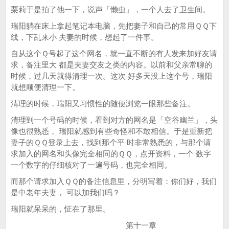
栗莉于是拍了他一下，说声「懒虫」，一个人去了卫生间。
瑞阳躺在床上拿起笔记本电脑，先把妻子和自己的常用ＱＱ下
线，下乱来小 夫妻的时候，想起了一件事。
自从这个Ｑ号起了这个网名，就一直不断的有人发来加好友请
求，备注里大 都是夫妻交友之类的内容。以前和父亲常聊的
时候，过几天就得清理一次。这次 好多天没上这个号，瑞阳
就想顺便清理一下。
清理的时候，瑞阳又习惯性的随便浏览一眼那些备注。
清理到一个号码的时候，看到对方的网名是「空谷幽兰」，头
像也很熟悉， 瑞阳就感到有些奇怪和不敢相信。于是重新把
妻子的ＱＱ登录上去，找到那个平 时非常熟悉的，与那个请
求加入的网名和头像完全相同的ＱＱ，点开资料，一个 数字
一个数字的仔细核对了一遍号码，也完全相同。
而那个请求加入ＱＱ的备注信息里，分明写着：你们好，我们
是中老年夫妻， 可以加我们吗？
瑞阳就呆呆的，怔在了那里。
第十一章