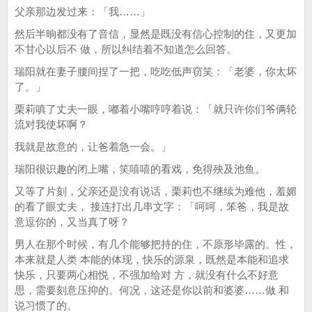
父亲那边发过来：「我……」
然后半晌都没有了音信，显然是既没有信心控制的住，又更加
不甘心以后不 做，所以纠结着不知道怎么回答。
瑞阳就在妻子腰间捏了一把，吃吃低声窃笑：「老婆，你太坏
了。」
栗莉嗔了丈夫一眼，嘟着小嘴哼哼着说：「就只许你们爷俩轮
流对我使坏啊？
我就是故意的，让爸着急一会。」
瑞阳很识趣的闭上嘴，笑嘻嘻的看戏，免得殃及池鱼。
又等了片刻，父亲还是没有说话，栗莉也不继续为难他，羞媚
的看了眼丈夫， 接连打出几串文字：「呵呵，笨爸，我是故
意逗你的，又当真了呀？
男人在那个时候，有几个能够把持的住，不原形毕露的。性，
本来就是人类 本能的体现，快乐的源泉，既然是本能和追求
快乐，只要两心相悦，不强加给对 方，就没有什么不好意
思，需要刻意压抑的。何况，这还是你以前和婆婆……做 和
说习惯了的。