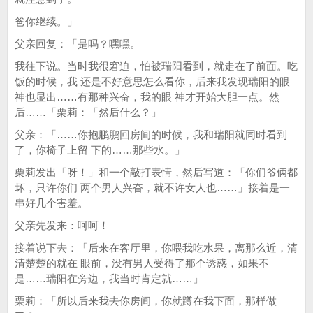
爸你继续。」
父亲回复：「是吗？嘿嘿。
我往下说。当时我很窘迫，怕被瑞阳看到，就走在了前面。吃
饭的时候，我 还是不好意思怎么看你，后来我发现瑞阳的眼
神也显出……有那种兴奋，我的眼 神才开始大胆一点。然
后……「栗莉：「然后什么？」
父亲：「……你抱鹏鹏回房间的时候，我和瑞阳就同时看到
了，你椅子上留 下的……那些水。」
栗莉发出「呀！」和一个敲打表情，然后写道：「你们爷俩都
坏，只许你们 两个男人兴奋，就不许女人也……」接着是一
串好几个害羞。
父亲先发来：呵呵！
接着说下去：「后来在客厅里，你喂我吃水果，离那么近，清
清楚楚的就在 眼前，没有男人受得了那个诱惑，如果不
是……瑞阳在旁边，我当时肯定就……」
栗莉：「所以后来我去你房间，你就蹲在我下面，那样做