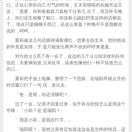
口。正在心里给自己 打气的时候，丈夫笑嘻嘻的在她耳边又
说：「老婆，你和爸都真刀真枪干过有几 次了，而且昨天晚
上，你们还互相爆了粗口，你连射儿媳妇屄里这样的话都说
了， 现在只是聊聊天而已，还这么害羞？昨晚可不是我教你
说的，呵呵。」
栗莉被这几句话臊得满脸通红，想要去掐丈夫，想到他说
的毕竟是实情，于 是只能发出两声不依的哼哼来遮羞。
对方的ＱＱ亮了有一会了，这边的几个ＱＱ却没收到任何
信息，夫妻俩知道 父亲在等，或者也像他们一样不知道怎么
开口。
栗莉把手放上电脑，整理了一下思路，在瑞阳早就点开的
对话窗口打了一句 话，发出去。
「爸，是我，你还没睡吧？」
过了一会，父亲才回复过来，似乎有点吃惊怎么是用这个
号聊：「小莉？还 是瑞阳？」
「我是小莉，是我在打字。」
「瑞阳呢？」虽然父亲肯定知道这边会是怎样的情况，还