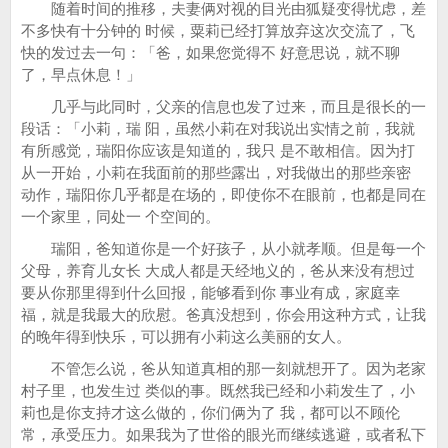
随着时间的推移，夫妻俩对视的目光由狐疑变得忧虑，差
不多快有十分钟的 时候，粟莉已经打算放弃这次交流了，飞
快的发过去一句：「爸，如果您觉得不 好意思说，就不聊
了，早点休息！」
几乎与此同时，父亲的信息也发了过来，而且是很长的一
段话：「小莉，瑞 阳，虽然小莉在对我说出实情之前，我就
有所感觉，瑞阳你应该是知道的，我只 是不敢相信。因为打
从一开始，小莉在我面前的那些露出，对我做出的那些亲密
动作，瑞阳你几乎都是在场的，即使你不在眼前，也都是同在
一个家里，同处一 个空间的。
瑞阳，爸知道你是一个好孩子，从小就孝顺。但是每一个
父母，养育儿女长 大成人都是天经地义的，爸从来没有想过
要从你那里得到什么回报，能够看到你 事业有成，家庭幸
福，就是我最大的欣慰。爸真没想到，你会用这种方式，让我
的晚年得到快乐，可以拥有小莉这么美丽的女人。
不管怎么说，爸从知道真相的那一刻就想开了。因为老家
村子里，也发生过 类似的事。既然我已经和小莉发生了，小
莉也是你支持才这么做的，你们俩为了 我，都可以不顾伦
常，承受压力。如果我为了世俗的眼光而继续逃避，或者私下