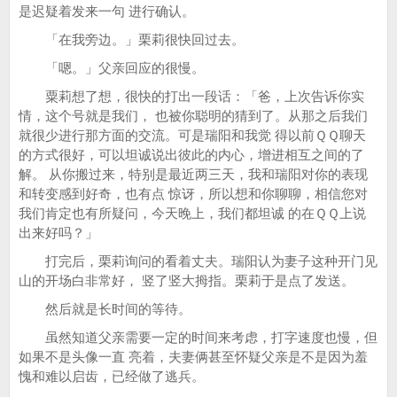
是迟疑着发来一句 进行确认。
「在我旁边。」栗莉很快回过去。
「嗯。」父亲回应的很慢。
粟莉想了想，很快的打出一段话：「爸，上次告诉你实
情，这个号就是我们， 也被你聪明的猜到了。从那之后我们
就很少进行那方面的交流。可是瑞阳和我觉 得以前ＱＱ聊天
的方式很好，可以坦诚说出彼此的内心，增进相互之间的了
解。 从你搬过来，特别是最近两三天，我和瑞阳对你的表现
和转变感到好奇，也有点 惊讶，所以想和你聊聊，相信您对
我们肯定也有所疑问，今天晚上，我们都坦诚 的在ＱＱ上说
出来好吗？」
打完后，栗莉询问的看着丈夫。瑞阳认为妻子这种开门见
山的开场白非常好， 竖了竖大拇指。栗莉于是点了发送。
然后就是长时间的等待。
虽然知道父亲需要一定的时间来考虑，打字速度也慢，但
如果不是头像一直 亮着，夫妻俩甚至怀疑父亲是不是因为羞
愧和难以启齿，已经做了逃兵。