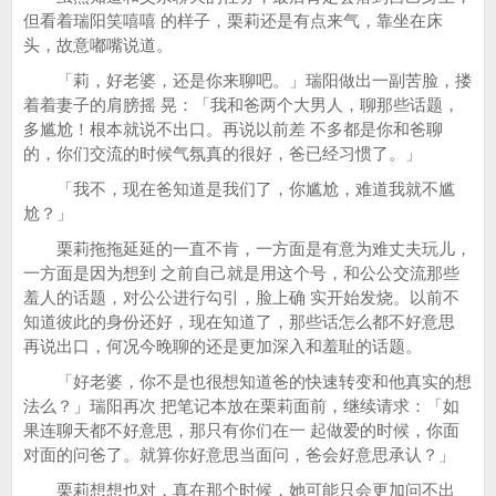
但看着瑞阳笑嘻嘻 的样子，栗莉还是有点来气，靠坐在床
头，故意嘟嘴说道。
「莉，好老婆，还是你来聊吧。」瑞阳做出一副苦脸，搂
着着妻子的肩膀摇 晃：「我和爸两个大男人，聊那些话题，
多尴尬！根本就说不出口。再说以前差 不多都是你和爸聊
的，你们交流的时候气氛真的很好，爸已经习惯了。」
「我不，现在爸知道是我们了，你尴尬，难道我就不尴
尬？」
栗莉拖拖延延的一直不肯，一方面是有意为难丈夫玩儿，
一方面是因为想到 之前自己就是用这个号，和公公交流那些
羞人的话题，对公公进行勾引，脸上确 实开始发烧。以前不
知道彼此的身份还好，现在知道了，那些话怎么都不好意思
再说出口，何况今晚聊的还是更加深入和羞耻的话题。
「好老婆，你不是也很想知道爸的快速转变和他真实的想
法么？」瑞阳再次 把笔记本放在栗莉面前，继续请求：「如
果连聊天都不好意思，那只有你们在一 起做爱的时候，你面
对面的问爸了。就算你好意思当面问，爸会好意思承认？」
栗莉想想也对，真在那个时候，她可能只会更加问不出