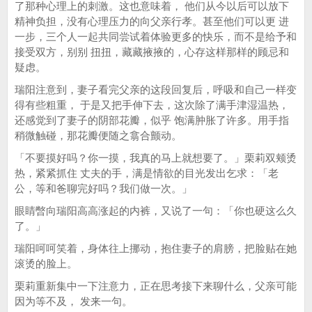
了那种心理上的刺激。这也意味着， 他们从今以后可以放下
精神负担，没有心理压力的向父亲行孝。甚至他们可以更 进
一步，三个人一起共同尝试着体验更多的快乐，而不是给予和
接受双方，别别 扭扭，藏藏掖掖的，心存这样那样的顾忌和
疑虑。
瑞阳注意到，妻子看完父亲的这段回复后，呼吸和自己一样变
得有些粗重， 于是又把手伸下去，这次除了满手津湿温热，
还感觉到了妻子的阴部花瓣，似乎 饱满肿胀了许多。用手指
稍微触碰，那花瓣便随之翕合颤动。
「不要摸好吗？你一摸，我真的马上就想要了。」栗莉双颊烫
热，紧紧抓住 丈夫的手，满是情欲的目光发出乞求：「老
公，等和爸聊完好吗？我们做一次。」
眼睛暼向瑞阳高高涨起的内裤，又说了一句：「你也硬这么久
了。」
瑞阳呵呵笑着，身体往上挪动，抱住妻子的肩膀，把脸贴在她
滚烫的脸上。
栗莉重新集中一下注意力，正在思考接下来聊什么，父亲可能
因为等不及， 发来一句。