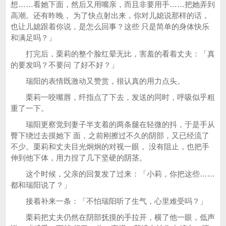
想……看她下面，然后又用嘴亲，而且非要用手……把她弄到
高潮。还有昨晚， 为了快点射出来，你对儿媳说那样的话，
也让儿媳跟着你说，是怎么回事？这些 只是简单的身体快乐
和满足吗？」
打完后，栗莉的整个脸红晕无比，害羞的看着丈夫：「真
的要发吗？不要问 了好不好？」
瑞阳的表情既激动又赞赏，很认真的用力点头。
栗莉一咬嘴唇，纤指点了下去，发送的同时，呼吸似乎粗
重了一下。
瑞阳更察觉到妻子半支着的两条腿在轻微的抖，于是手从
臀下绕过去摸她下 面，之前刚擦过不久的阴部，又已经流了
不少。栗莉和丈夫目光炯炯的对视一眼， 没有阻止，也把手
伸到他下体，用力捏了几下坚硬的阴茎。
这个时候，父亲的回复发了过来：「小莉，你把这些……
都和瑞阳说了？」
接着补来一条：「不怕瑞阳听了生气，心里难受吗？」
栗莉把丈夫仍然在阴部抚摸的手拉开，横了他一眼，低声