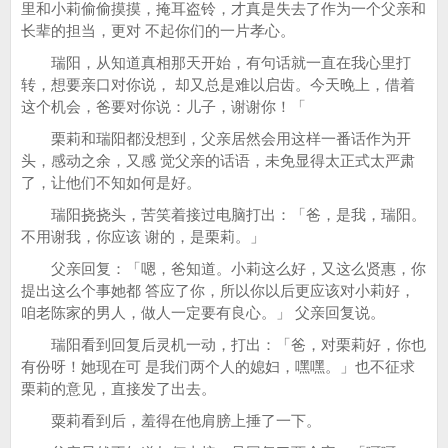
里和小莉偷偷摸摸，掩耳盗铃，才真是失去了作为一个父亲和
长辈的担当，更对 不起你们的一片孝心。
瑞阳，从知道真相那天开始，有句话就一直在我心里打
转，想要亲口对你说， 却又总是难以启齿。今天晚上，借着
这个机会，爸要对你说：儿子，谢谢你！「
栗莉和瑞阳都没想到，父亲居然会用这样一番话作为开
头，感动之余，又感 觉父亲的话语，未免显得太正式太严肃
了，让他们不知如何是好。
瑞阳挠挠头，苦笑着接过电脑打出：「爸，是我，瑞阳。
不用谢我，你应该 谢的，是栗莉。」
父亲回复：「嗯，爸知道。小莉这么好，又这么贤惠，你
提出这么个事她都 答应了你，所以你以后更应该对小莉好，
咱老陈家的男人，做人一定要有良心。」 父亲回复说。
瑞阳看到回复后灵机一动，打出：「爸，对栗莉好，你也
有份呀！她现在可 是我们两个人的媳妇，嘿嘿。」也不征求
栗莉的意见，直接发了出去。
粟莉看到后，羞得在他肩膀上捶了一下。