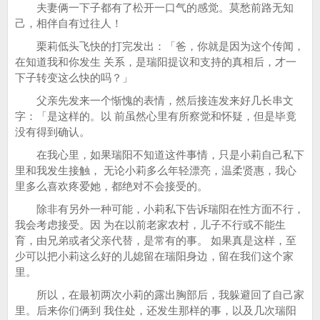
夫妻俩一下子都有了松开一口气的感觉。莫愁前路无知
己，相伴自有过往人！
栗莉低头飞快的打完发出：「爸，你就是因为这个传闻，
在知道我和你发生 关系，是瑞阳提议和支持的真相后，才一
下子转变这么快的吗？」
父亲先发来一个惭愧的表情，然后接连发来好几长串文
字：「是这样的。以 前虽然心里有所察觉和怀疑，但是毕竟
没有得到确认。
在我心里，如果瑞阳不知道这件事情，只是小莉自己私下
里和我发生接触， 无论小莉多么年轻漂亮，温柔贤惠，我心
里多么喜欢疼爱她，都绝对不会接受的。
除非有另外一种可能，小莉私下告诉瑞阳在性方面不行，
我会考虑接受。因 为在以前老家农村，儿子不行或不能生
育，由兄弟或者父亲代替，是常有的事。 如果真是这样，至
少可以把小莉这么好的儿媳留在瑞阳身边，留在我们这个家
里。
所以，在最初两次小莉的露出胸部后，我躲避回了自己家
里。后来你们俩到 我住处，还发生那样的事，以及几次瑞阳