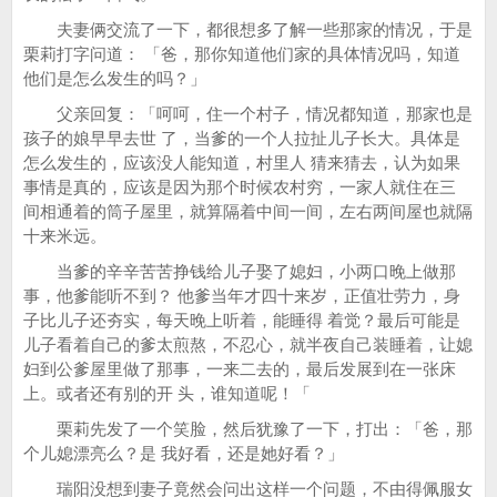
夫妻俩交流了一下，都很想多了解一些那家的情况，于是
栗莉打字问道： 「爸，那你知道他们家的具体情况吗，知道
他们是怎么发生的吗？」
父亲回复：「呵呵，住一个村子，情况都知道，那家也是
孩子的娘早早去世 了，当爹的一个人拉扯儿子长大。具体是
怎么发生的，应该没人能知道，村里人 猜来猜去，认为如果
事情是真的，应该是因为那个时候农村穷，一家人就住在三
间相通着的筒子屋里，就算隔着中间一间，左右两间屋也就隔
十来米远。
当爹的辛辛苦苦挣钱给儿子娶了媳妇，小两口晚上做那
事，他爹能听不到？ 他爹当年才四十来岁，正值壮劳力，身
子比儿子还夯实，每天晚上听着，能睡得 着觉？最后可能是
儿子看着自己的爹太煎熬，不忍心，就半夜自己装睡着，让媳
妇到公爹屋里做了那事，一来二去的，最后发展到在一张床
上。或者还有别的开 头，谁知道呢！「
栗莉先发了一个笑脸，然后犹豫了一下，打出：「爸，那
个儿媳漂亮么？是 我好看，还是她好看？」
瑞阳没想到妻子竟然会问出这样一个问题，不由得佩服女