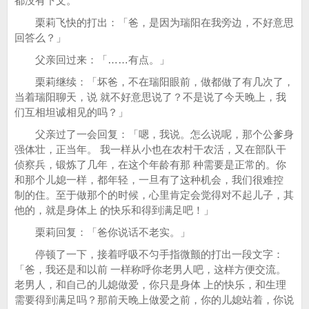
都没有下文。
栗莉飞快的打出：「爸，是因为瑞阳在我旁边，不好意思
回答么？」
父亲回过来：「……有点。」
栗莉继续：「坏爸，不在瑞阳眼前，做都做了有几次了，
当着瑞阳聊天，说 就不好意思说了？不是说了今天晚上，我
们互相坦诚相见的吗？」
父亲过了一会回复：「嗯，我说。怎么说呢，那个公爹身
强体壮，正当年。 我一样从小也在农村干农活，又在部队干
侦察兵，锻炼了几年，在这个年龄有那 种需要是正常的。你
和那个儿媳一样，都年轻，一旦有了这种机会，我们很难控
制的住。至于做那个的时候，心里肯定会觉得对不起儿子，其
他的，就是身体上 的快乐和得到满足吧！」
栗莉回复：「爸你说话不老实。」
停顿了一下，接着呼吸不匀手指微颤的打出一段文字：
「爸，我还是和以前 一样称呼你老男人吧，这样方便交流。
老男人，和自己的儿媳做爱，你只是身体 上的快乐，和生理
需要得到满足吗？那前天晚上做爱之前，你的儿媳站着，你说