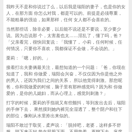
我昨天不是和你说过了么，以后我是瑞阳的妻子，也是你的女
人，在那方面 你怎么对我，都是可以的。前提是必须尊重，
不能粗暴的强迫，如果那样，任何 女人都不会喜欢的。
当然那些话，除非必要，以后能不说还是不要说，至少要少
说。因为总说那 个，太害羞也太……淫乱了，懂了吗，爸？
「父亲看完，很快回复说：「我懂了， 小莉，任何时候，任
何情况，只要你不喜欢，我都保证不会做，不会说的。」
栗莉：「嗯，好的。」
接着打出夫妻俩最关注，最想知道的一个问题：「爸，你现在
知道了，我和 你做爱，瑞阳会兴奋，不仅仅因为你是他之外
的男人，还因为我们之间的关系， 所以他觉得刺激。那您呢
爸，你和我做爱的时候，脑子里有那种感觉吗？因为和 你做
爱的，是你的儿媳妇，而从心理上，感觉到刺激？」
打字的时候，栗莉的手指就又有些颤抖，等到发出去后，瑞阳
的手伸下去， 果然摸到她内裤完全湿透了，整个阴户和往下
的部位，像刚从水里拎出来似的。
瑞阳不敢过于取笑，柔声说：「脱掉吧，老婆，这样多不舒
服，脱下来正好 垫在屁股下面，不用垫着，再聊下去，床席