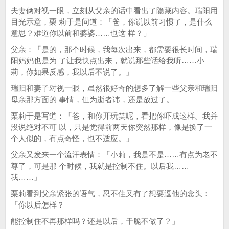
夫妻俩对视一眼，立刻从父亲的话中看出了隐藏内容。瑞阳用
目光示意，栗 莉于是问道：「爸，你说以前习惯了，是什么
意思？难道你以前和婆婆……也这 样？」
父亲：「是的，那个时候，我每次出来，都需要很长时间，瑞
阳妈妈也是为 了让我快点出来，就说那些话给我听……小
莉，你如果反感，我以后不说了。」
瑞阳和妻子对视一眼，虽然很好奇的想多了解一些父亲和瑞阳
母亲那方面的 事情，但为逝者讳，还是放过了。
栗莉于是写道：「爸，和你开玩笑呢，看把你吓成这样。我并
没说绝对不可 以，只是觉得前两天你突然那样，像是换了一
个人似的，有点奇怪，也不适应。」
父亲又发来一个流汗表情：「小莉，我是不是……有点为老不
尊了，可是那 个时候，我就是控制不住。以后我……
我……」
栗莉看到父亲紧张的语气，忍不住又有了想要逗他的念头：
「你以后怎样？
能控制住不再那样吗？还是以后，干脆不做了？」