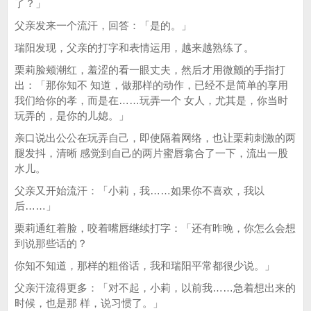
了？」
父亲发来一个流汗，回答：「是的。」
瑞阳发现，父亲的打字和表情运用，越来越熟练了。
栗莉脸颊潮红，羞涩的看一眼丈夫，然后才用微颤的手指打
出：「那你知不 知道，做那样的动作，已经不是简单的享用
我们给你的孝，而是在……玩弄一个 女人，尤其是，你当时
玩弄的，是你的儿媳。」
亲口说出公公在玩弄自己，即使隔着网络，也让栗莉刺激的两
腿发抖，清晰 感觉到自己的两片蜜唇翕合了一下，流出一股
水儿。
父亲又开始流汗：「小莉，我……如果你不喜欢，我以
后……」
栗莉通红着脸，咬着嘴唇继续打字：「还有昨晚，你怎么会想
到说那些话的？
你知不知道，那样的粗俗话，我和瑞阳平常都很少说。」
父亲汗流得更多：「对不起，小莉，以前我……急着想出来的
时候，也是那 样，说习惯了。」