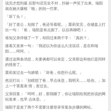
说完才想到最 后那句话完全不对，扑哧一声笑了出来。瑞阳
就在她大腿根「啪」的拍一巴掌。
「坏丫头！」
「好了老公，别闹了，爸还等着呢。」栗莉笑完，在键盘上打
出一句：「爸， 瑞阳是有点困了。以后再聊吧！」
谁知父亲停顿了一下，却回过来两个字：「真的？」
接着又发来一句：「我还以为你这么久没说话，是在和瑞
阳……呵呵。」
通过这两条消息，夫妻俩都可以肯定，父亲那边和他们是同样
的情形了。
栗莉发过去一句娇嗔：「坏爸，你想什么呢。」
然后打出：「别瞎想了爸，早点休息，我明天……给你。」加
上一个害羞表 情，发过去。
父亲回复：「呵呵，好，那我睡了，你让瑞阳给我把你说的网
站发来，也早 点休息。」
瑞阳于是发了两个不需要注册登录等复杂步骤的网站。