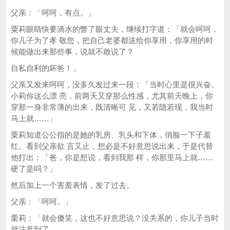
父亲：「呵呵，有点。」
粟莉眼睛快要滴水的瞥了眼丈夫，继续打字道：「就会呵呵，
你儿子为了孝 敬您，把自己老婆都送给你享用，你享用的时
候能做出来那些事，说就不敢说了？
自私自利的坏爸！」
父亲又发来呵呵，没多久发过来一段：「当时心里是很兴奋。
小莉你这么漂 亮，前两天又穿那么性感，尤其前天晚上，你
穿那一身非常薄的出来，既清晰可 见，又若隐若现，我当时
马上就……」
栗莉知道公公指的是她的乳房、乳头和下体，俏脸一下子羞
红。看到父亲欲 言又止，想必是不好意思说出来，于是代替
他打出：「爸，你是想说，看到我那 样，你那里马上就……
硬了是吗？」
然后加上一个害羞表情，发了过去。
父亲：「呵呵。」
栗莉：「就会傻笑，这也不好意思说？没关系的，你儿子当时
就注意到了。