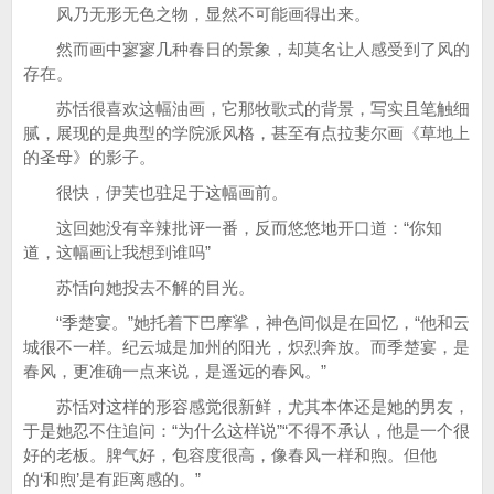
风乃无形无色之物，显然不可能画得出来。
然而画中寥寥几种春日的景象，却莫名让人感受到了风的
存在。
苏恬很喜欢这幅油画，它那牧歌式的背景，写实且笔触细
腻，展现的是典型的学院派风格，甚至有点拉斐尔画《草地上
的圣母》的影子。
很快，伊芙也驻足于这幅画前。
这回她没有辛辣批评一番，反而悠悠地开口道：“你知
道，这幅画让我想到谁吗”
苏恬向她投去不解的目光。
“季楚宴。”她托着下巴摩挲，神色间似是在回忆，“他和云
城很不一样。纪云城是加州的阳光，炽烈奔放。而季楚宴，是
春风，更准确一点来说，是遥远的春风。”
苏恬对这样的形容感觉很新鲜，尤其本体还是她的男友，
于是她忍不住追问：“为什么这样说”“不得不承认，他是一个很
好的老板。脾气好，包容度很高，像春风一样和煦。但他
的‘和煦’是有距离感的。”