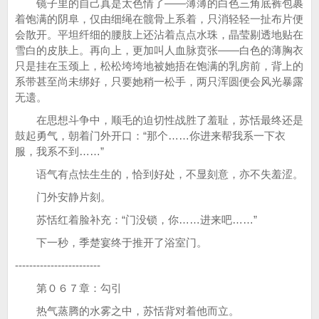
镜子里的自己真是太色情了——薄薄的白色三角底裤包裹
着饱满的阴阜，仅由细绳在髋骨上系着，只消轻轻一扯布片便
会散开。平坦纤细的腰肢上还沾着点点水珠，晶莹剔透地贴在
雪白的皮肤上。再向上，更加叫人血脉贲张——白色的薄胸衣
只是挂在玉颈上，松松垮垮地被她捂在饱满的乳房前，背上的
系带甚至尚未绑好，只要她稍一松手，两只浑圆便会风光暴露
无遗。
在思想斗争中，顺毛的迫切性战胜了羞耻，苏恬最终还是
鼓起勇气，朝着门外开口：“那个……你进来帮我系一下衣
服，我系不到……”
语气有点怯生生的，恰到好处，不显刻意，亦不失羞涩。
门外安静片刻。
苏恬红着脸补充：“门没锁，你……进来吧……”
下一秒，季楚宴终于推开了浴室门。
------------------------
第０６７章：勾引
热气蒸腾的水雾之中，苏恬背对着他而立。