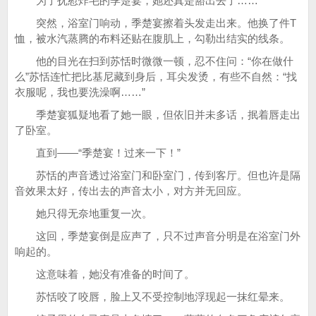
为了抚慰炸毛的季楚宴，她还真是豁出去了……
突然，浴室门响动，季楚宴擦着头发走出来。他换了件T
恤，被水汽蒸腾的布料还贴在腹肌上，勾勒出结实的线条。
他的目光在扫到苏恬时微微一顿，忍不住问：“你在做什
么”苏恬连忙把比基尼藏到身后，耳尖发烫，有些不自然：“找
衣服呢，我也要洗澡啊……”
季楚宴狐疑地看了她一眼，但依旧并未多话，抿着唇走出
了卧室。
直到——“季楚宴！过来一下！”
苏恬的声音透过浴室门和卧室门，传到客厅。但也许是隔
音效果太好，传出去的声音太小，对方并无回应。
她只得无奈地重复一次。
这回，季楚宴倒是应声了，只不过声音分明是在浴室门外
响起的。
这意味着，她没有准备的时间了。
苏恬咬了咬唇，脸上又不受控制地浮现起一抹红晕来。