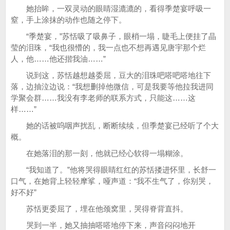
她抬眸，一双灵动的眼睛湿漉漉的，看得季楚宴呼吸一
窒，手上涂抹的动作也随之停下。
“季楚宴，”苏恬吸了吸鼻子，眼梢一塌，睫毛上便挂了晶
莹的泪珠，“我也很懵的，我一点也不想再遇见唐宇那个烂
人，他……他还揩我油……”
说到这，苏恬越想越委屈，豆大的泪珠吧嗒吧嗒地往下
落，边抽泣边说：“我想删掉他微信，可是我要等他拉我进同
学聚会群……我没有李老师的联系方式，只能这……这
样……”
她的话被呜咽声扰乱，断断续续，但季楚宴已经听了个大
概。
在她落泪的那一刻，他就已经心软得一塌糊涂。
“我知道了。”他将哭得眼睛红红的苏恬搂进怀里，长舒一
口气，在她背上轻轻摩挲，哑声道：“我不生气了，你别哭，
好不好”
苏恬更委屈了，埋在他颈窝里，哭得脊背直抖。
哭到一半，她又抽抽嗒嗒地停下来，声音闷闷地开