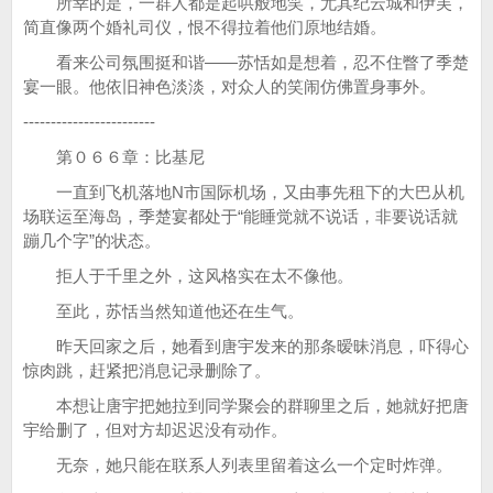
所幸的是，一群人都是起哄般地笑，尤其纪云城和伊芙，
简直像两个婚礼司仪，恨不得拉着他们原地结婚。
看来公司氛围挺和谐——苏恬如是想着，忍不住瞥了季楚
宴一眼。他依旧神色淡淡，对众人的笑闹仿佛置身事外。
------------------------
第０６６章：比基尼
一直到飞机落地N市国际机场，又由事先租下的大巴从机
场联运至海岛，季楚宴都处于“能睡觉就不说话，非要说话就
蹦几个字”的状态。
拒人于千里之外，这风格实在太不像他。
至此，苏恬当然知道他还在生气。
昨天回家之后，她看到唐宇发来的那条暧昧消息，吓得心
惊肉跳，赶紧把消息记录删除了。
本想让唐宇把她拉到同学聚会的群聊里之后，她就好把唐
宇给删了，但对方却迟迟没有动作。
无奈，她只能在联系人列表里留着这么一个定时炸弹。