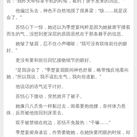
告：“我昨天帮你拿手机的时候，看到了唐宇发来的消息。”
他偏过头去，神色不自然地摸了摸鼻梁：“咳……就是误
会了。”
苏恬心下一惊，她还以为季楚宴纯粹是因为她被唐宇搂着
而生的气，没想到更深层的原因居然在于那条棘手的信息。
她皱了皱眉，忍不住小声嘟哝：“我可没有联络前任的癖
好。”
更没有要和前任回忆接吻细节的癖好。
“是我误会了，”季楚宴眉眼间神色舒展，略带愧疚地看向
她，“所以我说，我不该乱生气，我向你道歉。”
他说话的语气近乎讨好。
苏恬心下微动，突然掀开了被子。
她像只八爪鱼一样黏过去，闹着要抱他腰，奈何体力悬
殊，反而被他按回到床里去。
双手被禁锢在枕边，苏恬不免脸热：“干嘛……”
季楚宴俯身凑近，作势要吻她，在她快要闭眼的时候，却