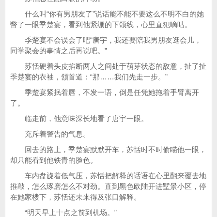
什么叫“你有男朋友了”说话能不能不要这么不明不白的她
瞥了一眼季楚宴，看到他紧绷的下颌线，心里直犯嘀咕。
季楚宴不会误会了吧“唐宇，我还要陪我男朋友逛会儿，
同学聚会的事情之后再说吧。”
苏恬硬着头皮掐断两人之间处于萌芽状态的敌意，扯了扯
季楚宴的衣袖，颔首道：“那……我们先走一步。”
季楚宴紧抿着唇，不发一语，倒是任凭她拖着手臂离开
了。
临走前，他意味深长地看了唐宇一眼。
充斥着警告的气息。
回去的路上，季楚宴默默开车，苏恬时不时偷瞄他一眼，
却只能看到他铁青的脸色。
车内盘旋着低气压，苏恬把解释的话语在心里翻来覆去地
推敲，怎么琢磨怎么不对劲。直到黑色欧陆开进墅景小区，停
在她家楼下，苏恬还未来得及张口解释。
“明天早上十点之前到机场。”