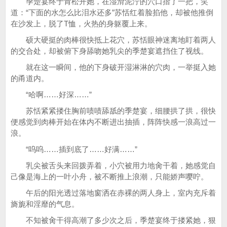
季楚宴终于肯松开她，在湿滑泥泞的穴口揩了一把，笑
道：“下面的水怎么比泪水还多”苏恬红着脸掐他，却被他推倒
在沙发上，脱了T恤，火热的身躯覆上来。
硕大硬挺的肉棒很快抵上花穴，苏恬眼神迷离地盯着两人
的交合处，却被俯下身舔吻她乳尖的季楚宴遮挡住了视线。
就在这一瞬间，他的下身破开湿淋淋的穴肉，一举挺入她
的甬道内。
“哈啊……好深……”
苏恬紧紧搂住胸前啧啧舔舐的季楚宴，细腰拱了拱，很快
便感觉到肉棒开始在体内不断进出抽插，阵阵快感一浪高过一
浪。
“呜呜……插到底了……好满……”
乳尖被舌头来回拨弄着，小穴被用力地肏干着，她感觉自
己像是海上的一叶小舟，被不断推上浪潮，只能娇声嘤咛。
午后的阳光透过落地窗洒在赤裸的两人身上，室内充斥着
旖旎和淫靡的气息。
不知被肏干得高潮了多少次之后，季楚宴终于搂紧她，狠