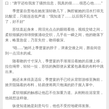
口：“唐宇还给我发了骚扰信息，我真的很……很恶心他……”
季楚宴自责地在她发顶轻吻几下，胸腔被她的泪水打得无
比酸涩，只能连连低声道：“我知道了……以后我不乱生气
了，好不好”
苏恬直起身来，用泪光点点的眼睛看他，视线交错之间，
柔软细腻的绵绵情愫涌动交织，几乎在一瞬之间，他的吻落下
来，略显急促，乃至失控，吻得极深。
“唔......”她环上季楚宴的脖子，津液交缠之间，唇齿间尝
到一点泪水的咸。
随着吻的寸寸深入，季楚宴的手渐渐沿着她的后腰上移，
拉住绳带，轻轻一扯，苏恬的胸部便从紧紧包裹着的布料中跳
出来。
她还未来得及适应，季楚宴的手已经从背部游移至胸前，
掀开阻隔着的布料，轻易便将两只饱满的奶子握入掌中。
柔软细腻的触感让他忍不住加重力道。从刚刚在浴室里，
他就想这样做。
纵使知道她是刻意勾引，他也不受控地硬得发胀。