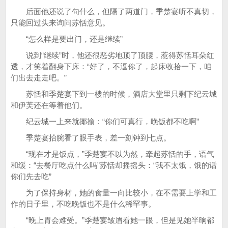
后面他还说了句什么，但隔了两道门，季楚宴听不真切，
只能回过头来询问苏恬意见。
“怎么样是要出门，还是继续”
说到“继续”时，他还很恶劣地顶了顶腰，惹得苏恬耳朵红
透，才笑着翻身下床：“好了，不逗你了，起床收拾一下，咱
们出去走走吧。”
苏恬和季楚宴下到一楼的时候，酒店大堂里只剩下纪云城
和伊芙还在等着他们。
纪云城一上来就揶揄：“你们可真行，晚饭都不吃啊”
季楚宴抬腕看了眼手表，差一刻钟到七点。
“现在才是饭点，”季楚宴不以为然，牵起苏恬的手，语气
和缓：“去餐厅吃点什么吗”苏恬却摇摇头：“我不太饿，饿的话
你们先去吃”
为了保持身材，她的食量一向比较小，在不需要上学和工
作的日子里，不吃晚饭也不是什么稀罕事。
“晚上胃会难受。”季楚宴皱眉看她一眼，但是见她半晌都