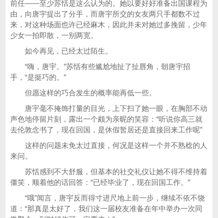
前任——至少苏恬是这么认为的。她以要好好准备出国课程为
由，向唐宇提出了分手，而唐宇所交的女友两只手都数不过
来，对这种场面也许已经麻木，因此并未对她过多挽留，少年
少女一拍即散，一别两宽。
如今再见，已经太过陌生。
“嗨，唐宇。”苏恬有些尴尬地扯了扯唇角，朝唐宇招
手，“是挺巧的。”
但愿这样的巧合发生的概率能再低一些。
唐宇毫不掩饰打量的目光，上下扫了她一眼，在胸部不动
声色地停留片刻，露出一个颇为亲昵的笑容：“听说你高三就
去伦敦念书了，现在回国，是休假暂居还是直接回来工作呢”
这样的问题未免太过直接，何况是这样一个并不熟稔的人
来问。
苏恬感到不大舒服，但基本的社交礼仪让她不得不维持着
僵笑，顺着他的话回答：“已经毕业了，现在回国工作。”
“哦”闻言，唐宇反而得寸进尺地上前一步，继续不依不饶
道：“那真是太好了，我们这一届校友准备在年中举办一次同