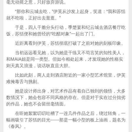
毫无动摇之意，只好放弃游说。
“那你和云城去吃，”伊芙从沙发上起身，笑道：“我和苏恬
就不吃啦，正好出去逛逛。”
于是，四人干脆分头行动，季楚宴和纪云城去酒店餐厅吃
饭，苏恬便和她曾经的“吃醋对象”一起出了门。
近距离看到伊芙，苏恬彻底打破了之前对她的刻板印象。
当初远远看见她，以为她是干练又不苟言笑的知性美人，
和MAIA姐是同一类型。但如今相处起来，才发现她的性格实
则天真又浪漫，说话耿直且大胆。
比如此刻，两人走到酒店附近的一家小型艺术馆里，伊芙
难掩毒舌与挑剔。
她是设计师出身，对艺术作品有着自己独到的领悟，大多
数情况下，她会包容不同风格的存在。但是对于实在过分拙劣
的作品，她也不会留丝毫情面。
在听她絮絮叨叨吐槽了一连几件作品之后，绕过转角，一
幅画吸引了苏恬的目光——那是一幅小型的板上油画，题名为
《春风》。