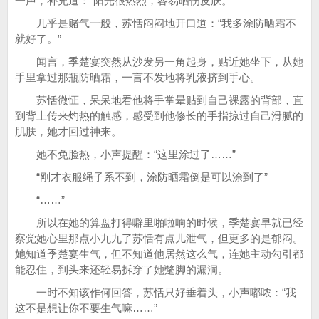
一声，补充道：“阳光很热烈，容易晒伤皮肤。”
几乎是赌气一般，苏恬闷闷地开口道：“我多涂防晒霜不
就好了。”
闻言，季楚宴突然从沙发另一角起身，贴近她坐下，从她
手里拿过那瓶防晒霜，一言不发地将乳液挤到手心。
苏恬微怔，呆呆地看他将手掌晕贴到自己裸露的背部，直
到背上传来灼热的触感，感受到他修长的手指掠过自己滑腻的
肌肤，她才回过神来。
她不免脸热，小声提醒：“这里涂过了……”
“刚才衣服绳子系不到，涂防晒霜倒是可以涂到了”
“……”
所以在她的算盘打得噼里啪啦响的时候，季楚宴早就已经
察觉她心里那点小九九了苏恬有点儿泄气，但更多的是郁闷。
她知道季楚宴生气，但不知道他居然这么气，连她主动勾引都
能忍住，到头来还轻易拆穿了她蹩脚的漏洞。
一时不知该作何回答，苏恬只好垂着头，小声嘟哝：“我
这不是想让你不要生气嘛……”