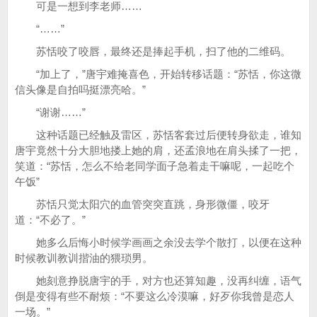
可是一想到李老师……
“……”
苏恬咬了咬唇，最终还是捧起手机，扫了他的二维码。
“加上了，”唐宇难掩喜色，开始转移话题：“苏恬，你这微
信头像是自拍吗挺漂亮哈。”
“谢谢……”
这种话题已经触及雷区，苏恬客套过后便转身欲走，谁知
唐宇竟然十分大胆地搂上她的肩，还孟浪地在肩头揉了一把，
笑道：“苏恬，怎么不给老同学面子急着走干嘛呢，一起吃个
午饭”
苏恬只觉太阳穴的血管突突直跳，身形微僵，咬牙
道：“不必了。”
她多么后悔小时候学画画之余没去学个散打，以便在这种
时候教训教训揩油的猥琐男。
她刻意挣脱唐宇的手，对方也还算知趣，没再纠缠，语气
倒是变得有些不耐烦：“不要这么冷漠嘛，好歹你我曾是恋人
一场。”