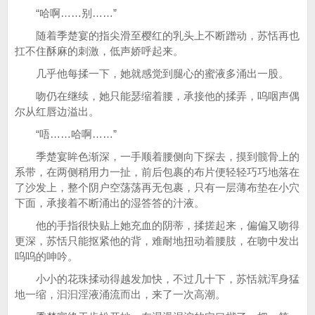
“哈啊……别……”
随着季楚宴的指尖滑至樱红的乳头上不断蹭动，苏恬再也
扛不住酥麻的刺激，低声娇呼起来。
几乎他每揉一下，她就感觉到腿心的蜜液多涌出一股。
吻仍在继续，她只能瑟缩着腰，承接他的揉弄，呜咽声偶
尔从红唇边溢出。
“唔……哈啊……”
季楚宴眸色渐深，一手顺着腰侧向下探去，摸到髋骨上的
系带，在两侧稍用力一扯，前后包裹的布片便轻轻巧巧地落在
了沙发上，整个阴户空荡荡再无包裹，只有一层薄布垫在小穴
下面，承接着不断涌出的湿答答的汁液。
他的手指很快贴上她充血的阴蒂，揉搓起来，偏偏又吻得
更深，苏恬只能抠紧他的背，难耐地扭动着腰肢，在吻中发出
呜呜的呻吟。
小小的花珠揉动得越发加快，不过几十下，苏恬就浑身猛
地一缩，汩汩淫液涌流而出，来了一次高潮。