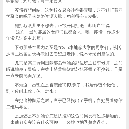
学聚会，到时候你可一定要来！”
苏恬有些纠结。这种校友聚会往往很无聊，只不过打着同
学聚会的幌子来笼络资源人脉，功利得令人发指。
她打心眼儿里不想去，正欲开口拒绝，却听唐宇说
——“这次，当时那届的老师们也都会来。唉，苏恬，你多少
年没见过高中老师了”
不似那些在国内甚至是在S市本地念大学的同学们，苏恬
从高三出国后便再未回去看望过老师，说不怀念倒是假的。
尤其是高二转到国际部后带她的那位班主任李老师，之前
听说她患了胃癌，在线上慈善筹款时苏恬还捐了不少钱，只是
一直未能见面探望。
不知道，她现在是否康健“别犹豫了，我给你留个微信，
到时候叫上你，你一定来！”
在她出神踌躇之时，唐宇已经掏出了手机，向她晃着微信
二维码界面。
是加还是不加她心底是抗拒和这位前男友有过多接触的。
一来他们实在没有什么可聊，二来她也怕季楚宴误会。