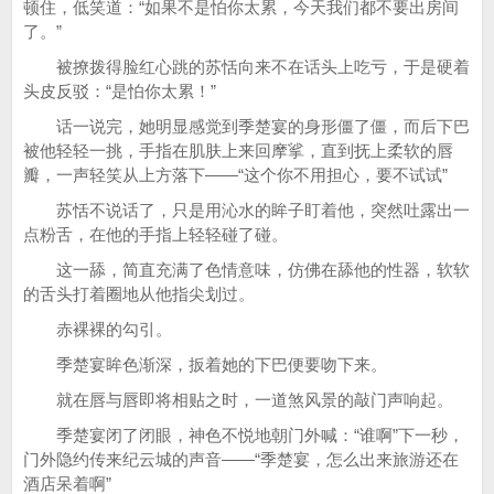
顿住，低笑道：“如果不是怕你太累，今天我们都不要出房间
了。”
被撩拨得脸红心跳的苏恬向来不在话头上吃亏，于是硬着
头皮反驳：“是怕你太累！”
话一说完，她明显感觉到季楚宴的身形僵了僵，而后下巴
被他轻轻一挑，手指在肌肤上来回摩挲，直到抚上柔软的唇
瓣，一声轻笑从上方落下——“这个你不用担心，要不试试”
苏恬不说话了，只是用沁水的眸子盯着他，突然吐露出一
点粉舌，在他的手指上轻轻碰了碰。
这一舔，简直充满了色情意味，仿佛在舔他的性器，软软
的舌头打着圈地从他指尖划过。
赤裸裸的勾引。
季楚宴眸色渐深，扳着她的下巴便要吻下来。
就在唇与唇即将相贴之时，一道煞风景的敲门声响起。
季楚宴闭了闭眼，神色不悦地朝门外喊：“谁啊”下一秒，
门外隐约传来纪云城的声音——“季楚宴，怎么出来旅游还在
酒店呆着啊”