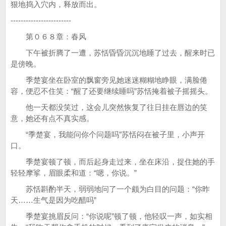
狠地捣入穴内，释放而出。
------------------------
第０６８章：春风
下午被折腾了一遭，苏恬昏昏沉沉地睡了过去，醒来时已
是傍晚。
季楚宴坐在卧室的飘窗旁见她迷迷糊糊地睁眼，满脸倦
容，便忍不住笑：“醒了还要继续睡吗”苏恬掩着被子摇摇头。
他一天都没笑过，这会儿突然恢复了往日挂在唇边的笑
意，她还有点不真实感。
“季楚宴，我能问你个问题吗”苏恬闷在被子里，小声开
口。
季楚宴顿了顿，而后起身走过来，坐在床沿，捉住她的手
轻轻摩挲，眉眼柔和道：“嗯，你说。”
苏恬斟酌半天，弱弱地问了一个颇为白目的问题：“你昨
天……生气是因为吃醋吗”
季楚宴挑眉反问：“你说呢”顿了顿，他轻叹一声，如实相