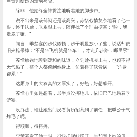
声音判断她的走动与否。
除非，他始终全神贯注地听着她的脚步声。
说不出来是该郁闷还是该高兴，苏恬心情复杂地看了他一
眼，终于认输，乖乖跟上去，随便找了个理由搪塞：“唉，我
走累了嘛。”
闻言，季楚宴的步伐微顿，步子明显放小了些，说话却依
旧夹枪带棒：“不是坐飞机就是坐车上，才走几步路，哪里累”
苏恬敏锐地嗅到缓和的味道，立刻趁机凑上去，也顾不得
天气热了，整个人都倚到他身上，仿若得了软骨病——“浑身
都累！”
这厮身上的大衣真的太厚实了，好热，好想躲开。
苏恬心里如是想着，却半点没挪地儿，依旧巴巴地贴着季
楚宴。
没办法，谁让她出门没看黄历招惹到了前任，把季公子气
炸毛了呢。
得顺顺，得捋捋。
季楚宴看了她一眼，很快把视线移开，手却攀上她的肩，