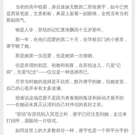
当初的高中校霸，身后迷妹无数的二世祖唐宇，如今已然
是西装笔挺，文质彬彬，鼻梁上架着一副眼镜，全然没有当初
那副痞气。
物是人非，苏恬的记忆逐渐飘回十五岁那年。
那一年，在他们恋爱的第二十天，在学校后门的小巷里，
唐宇吻了她。
那是她第一次恋爱，也是她第一次接吻。
但是所谓的初恋、初吻和初夜，在苏恬这儿，只是“记
得”，无需“纪念”——仅仅是一种选择而已。
尽管当时她的选择是不抗拒，默许唐宇的吻，但她发觉，
自己的心底并未有太多波澜。
很难说这场恋爱不是因为青春期的叛逆和躁动才展开的
——在她还未真正认清到自己对伴侣的喜好之前。
“苏恬”在苏恬陷入冥思之时，唐宇已经注意到她，走过来
打招呼，眉眼间一片惊诧。
如同这世上的大多数前任一样，唐宇也是一个和平分手的