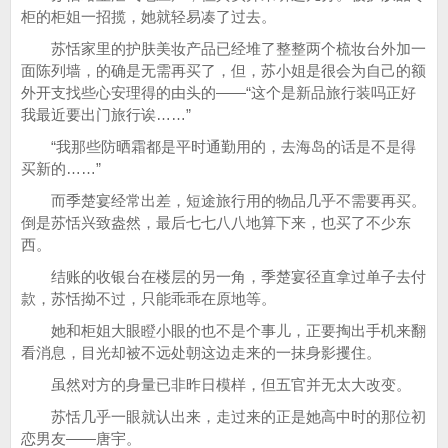
柜的柜姐一招揽，她就轻易凑了过去。
苏恬家里的护肤美妆产品已经堆了整整两个梳妆台外加一
面陈列墙，的确是无需再买了，但，苏小姐是很会为自己的额
外开支找些心安理得的由头的——“这个是新品旅行装吗正好
我最近要出门旅行诶……”
“我那些防晒霜都是平时通勤用的，去海岛的话是不是得
买新的……”
而季楚宴经常出差，短途旅行用的物品几乎不需要再买。
倒是苏恬兴致盎然，最后七七八八地算下来，也买了不少东
西。
结账的收银台在楼层的另一角，季楚宴径直拿过单子去付
款，苏恬拗不过，只能乖乖在原地等。
她和柜姐大眼瞪小眼的也不是个事儿，正要掏出手机来翻
看消息，目光却被不远处朝这边走来的一抹身影攫住。
虽然对方的身量已非昨日模样，但五官并无太大改变。
苏恬几乎一眼就认出来，走过来的正是她高中时的那位初
恋男友——唐宇。