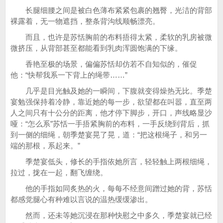
长腿细腰之间是被白色薄布紧紧包裹的翘臀，光洁的背部
裸露着，无一物遮挡，整条背沟线顺畅漂亮。
而且，也许是苏恬胸前的布料捂得太紧，柔软的乳房被微
微挤压，从背部甚至都能看到乳肉浑圆饱满的下缘。
香艳至极的场景，偏偏苏恬却仿若不自知似的，催促
他：“快帮我系一下背上的绳带……”
几乎是目光触及她的一瞬间，下腹就变得燥热无比。季楚
宴勉强保持着冷静，靠近她的每一步，欲望都在叫嚣，直至两
人之间只有十公分的距离，他才停下脚步，开口，声线略显沙
哑：“怎么系”苏恬一手捂紧胸前的布料，一手反绕到背后，抓
到一侧的细绳，朝季楚宴晃了晃，道：“把这根绳子，和另一
端的那根，系起来。”
季楚宴低头，修长的手指依她所言，轻轻触上两根细绳，
拉过，拢在一起，翻飞缠绕。
他的手指如同炙热的火，每每不经意间蹭过她的背，苏恬
都感觉腿心有种难以言说的温热缓缓渗出。
然而，还未等她沉浸在那种快慰之中多久，季楚宴就已经