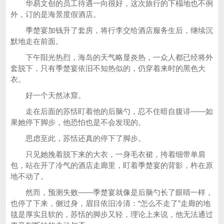
华易文创的员工待遇一向很好，这次旅行的下榻地也不例
外，订的是海景度假酒店。
季楚宴加钱升了套房，将行李交给酒店服务生后，继续沉
默地走在前面。
下午阳光热烈，海岛的天气略显炎热，一众人都已经将外
套脱下，只有季楚宴依旧不知热似的，仍穿着来时的黑色大
衣。
好一个天然冰窟。
走在后面的苏恬盯着他的后脑勺，忍不住暗自腹诽——如
果她停下脚步，他恐怕也是不会发现的。
思虑至此，苏恬还真的停下了脚步。
只见她挽着脱下来的大衣，一身毛衣裙，挎着细带单肩
包，站在开了冷气的酒店走廊里，盯着季楚宴的背影，杵在原
地不动了。
然而，预测失败——季楚宴就像是后脑勺长了眼睛一样，
也停了下来，侧过身，眉目依旧冷清：“怎么不走了”走廊的地
毯是厚实且软的，苏恬的脚步又轻，理论上来说，他无法通过