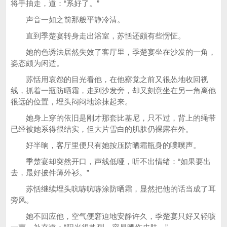
将手抽走，道：“系好了。”
声音一如之前那般平静冷清。
直到季楚宴转身走出浴室，苏恬还颇有些愣怔。
她的色诱法居然失效了客厅里，季楚宴坐在沙发的一角，
姿态颇为闲适。
苏恬用哀怨的目光看他，在他察觉之前又很怂地收回视
线，抓着一瓶防晒霜，走到沙发旁，却又刻意坐在另一角离他
很远的位置，埋头闷闷地涂抹起来。
她身上穿的依旧是刚才那套比基尼，只不过，背上的绳带
已经被她系得很结实，但大片雪白的肌肤仍裸露在外。
好半晌，客厅里便只有她按压防晒霜瓶身的噗噗声。
季楚宴却突然开口，声线低哑，听不出情绪：“如果要出
去，最好披件薄外衫。”
苏恬继续埋头吭哧吭哧涂防晒霜，显然把他的话当成了耳
旁风。
她不回应他，空气便窘迫地安静许久，季楚宴只好又轻咳