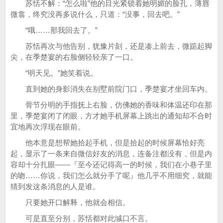
苏恬不解：“怎么啦”他的目光紧锁着她明媚的脸孔，薄唇
微翕，终究没再多说什么，只道：“没事，回去吧。”
“哦……那我回去了。”
苏恬再次与他告别，犹豫片刻，还是凑上前去，微踮起脚
尖，在季楚宴的右脸侧轻轻亲了一口。
“明天见。”她笑着说。
直到她的身影消失在别墅前院门口，季楚宴才坐回车内。
骨节分明的手指抚上右脸，仿佛她的香味和体温还印在那
里，季楚宴闭了闭眼，方才她手机屏幕上跳出的通知却不合时
宜地再次浮现在眼前。
他本意是想帮她拾起手机，但是拾起的时候屏幕恰好亮
起，显示了一条来自微信好友的消息，连备注都没有，但是内
容却十分扎眼——『至今还记得高一的时候，我们在小巷子里
的吻……你说，我们怎么就分手了呢』他几乎不用细究，就能
猜到发这条消息的人是谁。
只要她开口解释，他就会相信。
可是直至分别，苏恬都对此缄口不言。