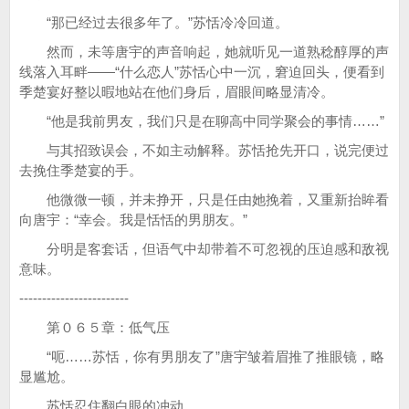
“那已经过去很多年了。”苏恬冷冷回道。
然而，未等唐宇的声音响起，她就听见一道熟稔醇厚的声
线落入耳畔——“什么恋人”苏恬心中一沉，窘迫回头，便看到
季楚宴好整以暇地站在他们身后，眉眼间略显清冷。
“他是我前男友，我们只是在聊高中同学聚会的事情……”
与其招致误会，不如主动解释。苏恬抢先开口，说完便过
去挽住季楚宴的手。
他微微一顿，并未挣开，只是任由她挽着，又重新抬眸看
向唐宇：“幸会。我是恬恬的男朋友。”
分明是客套话，但语气中却带着不可忽视的压迫感和敌视
意味。
------------------------
第０６５章：低气压
“呃……苏恬，你有男朋友了”唐宇皱着眉推了推眼镜，略
显尴尬。
苏恬忍住翻白眼的冲动。