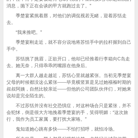
消息，抛下正在会谈的甲方就跑过去了。”
季楚宴紧抿着唇，对他们的调侃视若无睹，迎着苏恬走
去。
“我来推吧。”
季楚宴刚走近，就不容分说地将苏恬手中的拉杆握到自己
手中。
苏恬挑了挑眉，正欲开口，他却已经推着行李箱向C岛走
去。她无奈，只得乖乖闭嘴跟在他身后。
离一大群人越走越近，苏恬心里就越紧张。当初见季楚宴
父母的时候都没这么紧张——毕竟横竖算是见过她襁褓时期的
叔叔阿姨，自然比较亲近——但他的公司团队伙伴们，对她来
说却是完全陌生的。
不过苏恬并没有社交恐惧症，对这种场合只是紧张，并不
会犯怵，倒是很大方地挽着季楚宴的手，笑得明媚：“这次旅
行，我作为员工家属，要打扰大家咯。”
鬼知道她心跳有多快——不怕打招呼，就怕冷场。