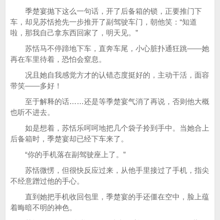
季楚宴抛下这么一句话，开了后备箱的锁，正要推门下
车，却见苏恬抢先一步推开了副驾驶车门，朝他笑：“知道
啦，那我自己拿东西回家了，明天见。”
苏恬马不停蹄地下车，直奔车尾，小心脏扑通狂跳——她
再在车里待着，恐怕会窒息。
况且她自我感觉方才的认错态度挺好的，主动干活，面容
带笑——多好！
至于解释的话……还是等季楚宴气消了再说，否则他大概
也听不进去。
如是想着，苏恬乐呵呵地把几个袋子拎到手中。当她合上
后备箱时，季楚宴却已经下车来了。
“你的手机落在副驾驶座上了。”
苏恬微愣，但很快反应过来，从他手里接过了手机，指尖
不经意蹭过他的手心。
直到她把手机收回包里，季楚宴的手还僵在空中，脸上蕴
着晦暗不明的神色。