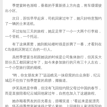
季楚宴眸色渐暗，垂着的手重新搭上方向盘，将车缓缓驶
出小区。
次日，苏恬早早起床，司机回家过年了，她只好特意预约
了一辆的士来送机。
不过短短三天的旅程，她足足带了一小一大两个行李箱，
一个登机，一个托运。
有了这俩累赘，她到航站楼时很是折腾了一番，才看到在
C岛值机区附近汇合的一行人。
虽然季楚宴当初跟她说的时候是公司集体旅行，但其实大
部分员工都回家过年了，如今来参加旅行的只有三十人左右，
一个小型旅行团的规模。
“哟，你女朋友来了”远远瞧见一抹窈窕的出众身影，纪云
城忍不住拍了拍季楚宴的肩膀，揶揄道。
伊芙虽然是华裔，但没有飞回纽约陪父母过中国的春节，
而是直接陪着纪云城回他家过年，自然也加入了这趟旅程。
她亦顺着男友的目光看去，捂嘴笑道：“看起来是挺漂亮
的，怪不得季楚宴被迷得七荤八素的，上回接到人家进医院的