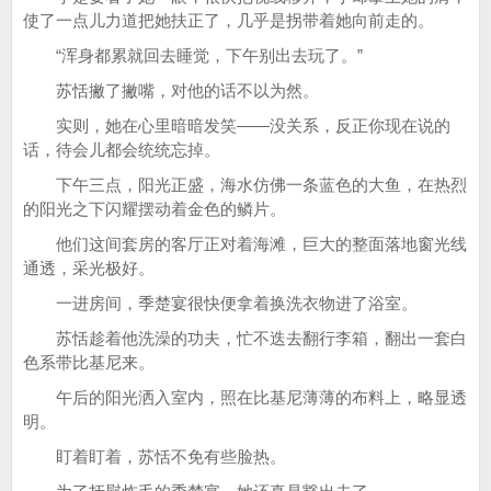
使了一点儿力道把她扶正了，几乎是拐带着她向前走的。
“浑身都累就回去睡觉，下午别出去玩了。”
苏恬撇了撇嘴，对他的话不以为然。
实则，她在心里暗暗发笑——没关系，反正你现在说的
话，待会儿都会统统忘掉。
下午三点，阳光正盛，海水仿佛一条蓝色的大鱼，在热烈
的阳光之下闪耀摆动着金色的鳞片。
他们这间套房的客厅正对着海滩，巨大的整面落地窗光线
通透，采光极好。
一进房间，季楚宴很快便拿着换洗衣物进了浴室。
苏恬趁着他洗澡的功夫，忙不迭去翻行李箱，翻出一套白
色系带比基尼来。
午后的阳光洒入室内，照在比基尼薄薄的布料上，略显透
明。
盯着盯着，苏恬不免有些脸热。