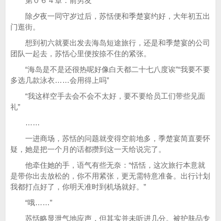
第０６４章：前男友
除夕夜一同守岁过后，苏恬便和季楚宴约好，大年初五出
门逛街。
想到初六就要出发去海岛短途旅行，还是和季楚宴的公司
团队一起去，苏恬心里便按捺不住的紧张。
“海岛是不是还很热呢好像白天都二十七八度诶”“我要不要
多选几款泳衣……会用得上吗”
“我这样空手去会不会不太好，要不要给员工们带些见面
礼”
……
一进商场，苏恬的问题就变得空前地多，季楚宴简直要怀
疑，她是把一个月的话都攒到这一天给说完了。
他牵住她的手，语气有些无奈：“恬恬，这次旅行本意就
是带你出去放松的，你不用紧张，更无需特意准备。出行计划
我都打点好了，你明天准时到机场就好。”
“哦……”
苏恬略显泄气地应声，但其实并未听进几分。被护肤品专