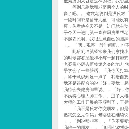
低素质的人就是这样的吧」我心里
等到只剩我和老婆两个人的时候
多了吧」。 这次老婆倒是没反对
一段时间都是留守儿童，可能没有
坏，你看他今天不是一进门就主动
子今天一进门就一直在厨房里帮老
不起农民啊」我很注意自己的措辞
」。 「嗯，观察一段时间吧，也
此后刘冲就经常来我们家找小辉
的时候都看见他和小辉一起打游戏
老婆带小辉去博物馆之类的地方也
乎学会了一些脏话。「我今天打算
。终于意识到这一点了，我暗自想
我还是很配合的说「好，要我一起
我待会去他房间里说」， 「好，
不妨碍心理大师工作」。过了大概
大师的工作开展的不顺利了，于是
「我不是反对你交朋友，但是这
然我怎么见你妈」老婆还在继续说
」，「别说那些字」，「你不要受
我唯一的朋友」， 「但是他这些