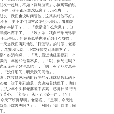
友一起玩，不如上网玩游戏」小孩蔫蔫的说
么下去，孩子都玩游戏玩废了，怎么办」，
朋友，我们也没时间管他，这其实对他不好」
也不多，要不咱们周末多陪他出去玩，看看能
也有事情干？」， 「我是没什么意见了，但
可能出席不了」，「没关系，我自己琢磨琢磨
侄子出去玩，但是我似乎也没看到什么成效，
一天当我们听到他说「打篮球」的时候，老婆
， 老婆和我说 「小辉好像交到新朋友了，
是个好消息啊」，「嗯，最近他经常提到一个
识的，年龄和他差不多」，「哦，你见过吗？
这应该是个好消息吧」，「嗯，有了朋友总是
，「没仔细问，明天我问问他」。
，路过篮球场的时候突然发现球场边站的不
衣裙，裙子刚到膝盖，旁边站着她侄子，他们
，那少年个头和老婆差不多高，感觉长得很结
个背心。「刘畅」 我叫了老婆一声， 他们
你今天下班挺早啊」老婆说，「是啊，今天比
就是小辉姨夫啊？」，「对啊」我回答道，同
子。