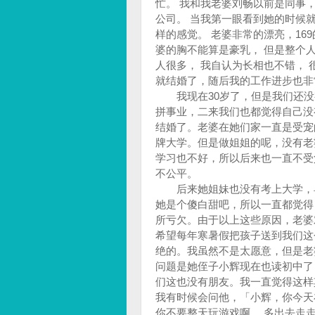
忙。 我和我老婆刘畅以前是同事
公司。 当我第一眼看到她的时候
样的感觉。 老婆非常的漂亮，16
婆的胸不能算是豪乳， 但是整个
人很多， 我自认为长相也不错，
就结婚了，随后我的工作进步也非
我现在30岁了，但是我们还没
拼事业，二来我们也都觉得自己没
结婚了。老婆在她们家一直是受宠
牌大学。但是做姐姐的呢，没有老
学习也不好，所以后来也一直不受
不公平。
后来她姐妹也没有考上大学，早
她是个傻白甜吧，所以一直都觉得
所亏欠。由于以上这些原因，老婆
希望每年寒暑假把孩子送到我们这
绝的。我虽然不是太愿意，但是老
问题是她侄子小辉现在也读初中了
们这也没有朋友。我一直觉得这样
我有时候会问他，「小辉，你今天
你不要整天玩游戏啊， 多出去走