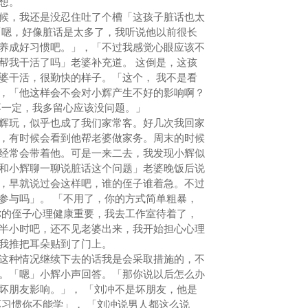
想。
，我还是没忍住吐了个槽「这孩子脏话也太
「嗯，好像脏话是太多了，我听说他以前很长
养成好习惯吧。」，「不过我感觉心眼应该不
帮我干活了吗」老婆补充道。 这倒是，这孩
婆干活，很勤快的样子。「这个， 我不是看
，「他这样会不会对小辉产生不好的影响啊？
不一定，我多留心应该没问题。」
玩，似乎也成了我们家常客。好几次我回家
，有时候会看到他帮老婆做家务。周末的时候
经常会带着他。可是一来二去，我发现小辉似
和小辉聊一聊说脏话这个问题」老婆晚饭后说
，早就说过会这样吧，谁的侄子谁着急。不过
参与吗」。 「不用了，你的方式简单粗暴，
你的侄子心理健康重要，我去工作室待着了，
半小时吧，还不见老婆出来，我开始担心心理
我推把耳朵贴到了门上。
种情况继续下去的话我是会采取措施的，不
。「嗯」小辉小声回答。「那你说以后怎么办
坏朋友影响。」， 「刘冲不是坏朋友，他是
坏习惯你不能学」， 「刘冲说男人都这么说