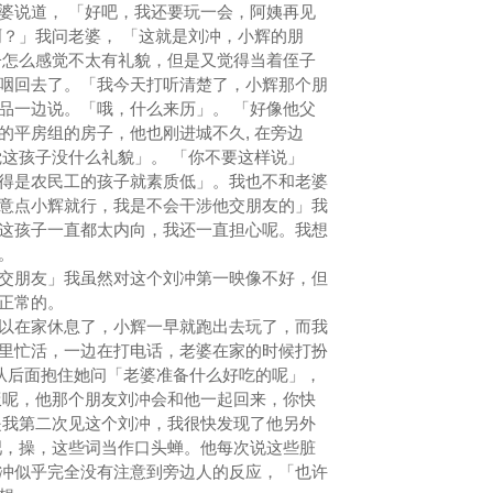
说道， 「好吧，我还要玩一会，阿姨再见
啊？」我问老婆， 「这就是刘冲，小辉的朋
子怎么感觉不太有礼貌，但是又觉得当着侄子
咽回去了。「我今天打听清楚了，小辉那个朋
品一边说。「哦，什么来历」。 「好像他父
的平房组的房子，他也刚进城不久, 在旁边
觉这孩子没什么礼貌」。 「你不要这样说」
得是农民工的孩子就素质低」。我也不和老婆
意点小辉就行，我是不会干涉他交朋友的」我
这孩子一直都太内向，我还一直担心呢。我想
。
朋友」我虽然对这个刘冲第一映像不好，但
正常的。
在家休息了，小辉一早就跑出去玩了，而我
里忙活，一边在打电话，老婆在家的时候打扮
从后面抱住她问「老婆准备什么好吃的呢」，
呢，他那个朋友刘冲会和他一起回来，你快
是我第二次见这个刘冲，我很快发现了他另外
吧，操，这些词当作口头蝉。他每次说这些脏
冲似乎完全没有注意到旁边人的反应，「也许