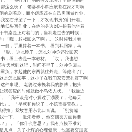
。 当我打开门的时候发现客厅里静悄悄的
，都这么晚了，老婆和小辉应该都在家才对啊
闲的刷着剧，而小辉应该在自己房间做作业。
 我左右张望了一下，才发现书房的门开着。
地低头写作业，在他的身边刘冲挨着他坐着
于书桌是正对着门的，当我走过去的时候，
句 「嘿，叔叔回来了啊」。 这时候我才看
另一侧，手里捧着一本书。 看到我回家，马
 「嗯， 这么晚了，怎么刘冲你还没回家
书，看上去是一本教材。 「哎， 我也想
「那今天就到这吧，时间不早了，刘冲你回去
释重负，拿起他的东西就往外走。等他出了门
这是怎么回事，这小子在我们家安营扎寨了啊
量这件事呢」 老婆过来挽着我的胳膊，把头
让我答应的时候就做小鸟依人状。 「我最近
下， 「我应该是对小辉过于溺爱了，他每天
代」。 「早就和你说了，小孩需要管教」。
就得揍」我故意用东北口音说。 「别贫嘴
我一下。 「近朱者赤， 他交朋友方面你要
呢？」， 「你什么意思？」我有点摸不准刘
是几点，为了小辉的心理健康，他需要交朋友