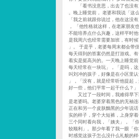
「看书没意思，出去了也没有朋
。晚上睡觉前， 老婆和我说「这
「我之前就跟你说过，他在这没有
， 「他性格就这样，在老家朋友
不能培养点什么兴趣，这样平时他
是我周六也经常需要加班，有时候
」。 于是乎，老婆每周末都会带
每天得到的答案仍然是打游戏。有
着实是挺高兴的。一天晚上睡觉前
每天经常在一块玩」，「是吗，这
叫刘冲的孩子，好像是在小区里认
」，「没有，就是经常听他提起，
好一些，他们平常一起干什么？」
又过了一段时间，我难得早下班
是老婆吗。老婆穿着黑色的无袖连
正在和另一个皮肤黝黑的少年说话
实的样子，穿个大短裤，上身穿着
三个同时看向我，「姨夫」， 「
较顺利」。那少年看了我一眼「你
时感觉这孩子怎么没什么礼貌的样