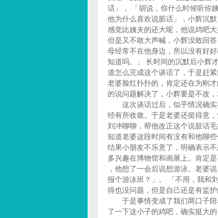
话」， 「胡说，你什么时候听你
他为什么喜欢说脏话」，小辉沉默
感觉比姨夫的还大呢，他说鸡吧大
但是又不敢大声喊，小辉没敢回答
母经常不在他身边，所以没有好好
知道吗。」 长时间的沉默后小辉
道怎么完成这个谈话了，于是赶紧
老婆脸红扑扑的，肯定还在为刚才
的说问题解决了，小辉要是不改，
这次谈话过后，似乎情况确实有
经有所收敛。于是老婆还挺得意，
刘冲聊聊，帮他改正这个说脏话毛
知道老婆这段时间有没有和他聊些
结果小朋友不乐意了，明确表示不
多兴趣在博物馆和画展上。肯定是
，他想了一会后说想游泳。老婆说
报个游泳班？」。 「不用，我和
得也没问题，但是自己还是有监护
于是事情变成了我们两口子陪着
了一下这小子的鸡吧，确实挺大的