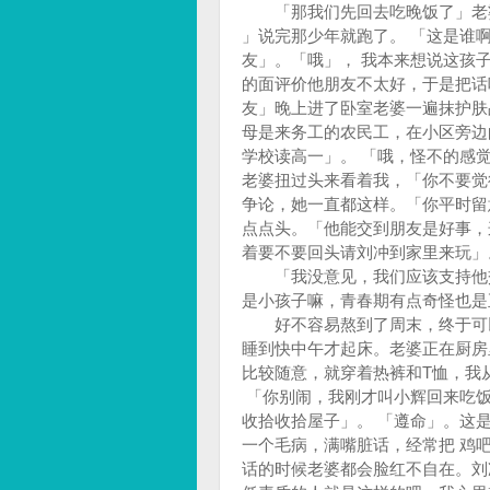
「那我们先回去吃晚饭了」老婆
」说完那少年就跑了。 「这是谁
友」。「哦」， 我本来想说这孩
的面评价他朋友不太好，于是把话
友」晚上进了卧室老婆一遍抹护肤
母是来务工的农民工，在小区旁边
学校读高一」。 「哦，怪不的感
老婆扭过头来看着我，「你不要觉
争论，她一直都这样。「你平时留
点点头。「他能交到朋友是好事，
着要不要回头请刘冲到家里来玩」
「我没意见，我们应该支持他交
是小孩子嘛，青春期有点奇怪也是
好不容易熬到了周末，终于可以
睡到快中午才起床。老婆正在厨房
比较随意，就穿着热裤和T恤，我
「你别闹，我刚才叫小辉回来吃饭
收拾收拾屋子」。 「遵命」。这
一个毛病，满嘴脏话，经常把 鸡
话的时候老婆都会脸红不自在。刘