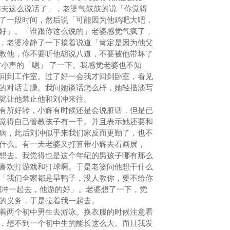
姨夫这么说话了」，老婆气鼓鼓的说「你觉得
了一段时间，然后说「可能因为他鸡吧大吧，
好」。「谁跟你这么说的」老婆感觉气疯了，
，老婆冷静了一下接着说道「肯定是因为他父
教他，你不要听他胡说八道，不要被他带坏了
才小声的「嗯」 了一下。我感觉老婆也不知
回到工作室。过了好一会我才回到卧室，看见
的对话害臊。我问她谈话怎么样，她轻描淡写
就让他禁止他和刘冲来往。
所好转，小辉有时候还是会说脏话，但是已
觉得自己管教孩子有一手。并且表示她还要和
病，此后刘冲似乎来我们家反而更勤了，也不
什么。有一天老婆又打算带小辉去看画展，
想去。我觉得也是这个年纪的男孩子哪有那么
喜欢打游戏和打球啊。于是老婆问他想干什么
「我们全家都是旱鸭子，没人教你，要不给你
刘冲一起去，他游的好」。老婆想了一下，觉
的义务，于是拉着我一起去。
两个初中男生去游泳。换衣服的时候注意看
，想不到一个初中生的能长这么大。而且我发