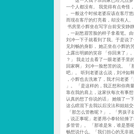
这一天我下班回家已经九点多了
一个人都没有。 我觉得有点奇怪
。一般这个时候老婆应该在客厅悠
而现在客厅的灯亮着，却没有人。
书房里小辉坐在写字台前安安静静
，一副愁眉苦脸的样子拿着笔。由
刘冲一下子就看到了我。于是说了
见刘畅的身影， 她正坐在小辉的
上露出明媚的笑容 「你回来了」。
？」 我走过去看了一眼老婆手里的
回家啊」 刘冲一脸愁苦的说。 
吧」。 听到老婆这么说，刘冲如
，小辉也去洗漱了，我才问老婆「
」。 「是这样的，我正想和你商
靠在我的肩上，这家伙每次有事想
认真的想了你说的话」 她顿了一
这么瞎混下去我以后没法和姐姐交
「那怎么管教呢？」， 「男孩子
，说正事呢」老婆用小拳轻轻捶了
多管管」。 「那谁是朱，谁是墨
畅想说什么。「我们担心的无非就