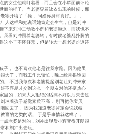
点的女生他就盯着看，而且会在小辉面前评论
世面的样子。当老婆穿着泳衣出现的时候，那
着老婆开喷了「操， 阿姨你身材真好。」，
年人这样和她说话她肯定会生气，但是刘冲
接下来刘冲主动教小辉和老婆游泳，而我也不
。我看刘冲围着老婆转，有时候老婆乱扑腾的
得这小子不怀好意，但是转念一想老婆难道还
子， 也不喜欢他老是往我家跑。因为他虽
经很大了，而我工作比较忙，晚上经常很晚回
的。 不过我每次和老婆提起别老让刘冲来家
，好不容易才交到这么一个朋友对他还挺热心
家里的，如果大人拒绝的话搞不好以后失去这
 刘冲着孩子感觉素质不高， 别再把你宝贝
又咽回去了， 因为我知道老婆肯定会说我歧
慢教育的之类的话。 于是乎事情就这样了，
一点老婆是对的，刘冲出现后小辉变得开朗很
经常和刘冲出去玩。