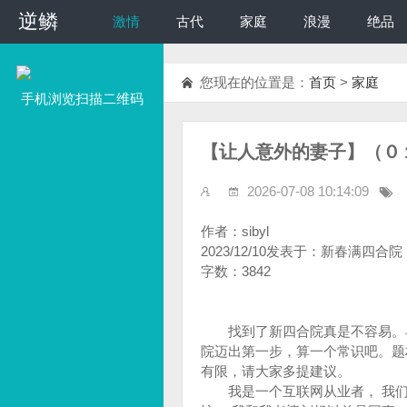
逆鳞
逆鳞
激情
古代
家庭
浪漫
绝品
您现在的位置是：
首页
>
家庭
手机浏览扫描二维码
【让人意外的妻子】（０１-8
2026-07-08 10:14:09
作者：sibyl
2023/12/10发表于：新春满四合院
字数：3842
找到了新四合院真是不容易。早
院迈出第一步，算一个常识吧。题
有限，请大家多提建议。
我是一个互联网从业者， 我们