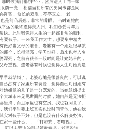
， 那时候我们都刚毕业，然后进入了同一家
就眼前一亮， 相信当初所有的男同事都是同
9的身高， 修长的双腿，亭亭玉立。 老
人也是前凸后翘，非常的养眼。 当时追她的
 很幸运的最终抱得美人归。我们恋爱两年后
常快。此时我觉得人生的一起都非常的顺利。
有要孩子。一来我工作太忙，想要集中精力
有做好当父母的准备。老婆有一个姐姐很早就
的那个，长得漂亮，学习也好，后来也考入名
婆漂亮，之前有很长一段时间是让姥姥带的，
父母重视。连老婆有时候也觉得人生对她真是
早就结婚了。老婆心地是很善良的，可以说
自己占有了家里所有资源，觉得自己对姐姐有
对她姐姐的儿子是十分宠爱的。当她姐姐提出
个大城市来见见世面的时候，她自然是无法拒
婆坚持，而且家里也有空房。我也就同意了。
，我们平时要上班其实也没时间管他，他在我
其实对孩子不好，但是也没有什么解决办法。
在家干些什么」， 「打游戏，看电视」。「
走，可以去旁边的图书馆看看书」老婆说道。