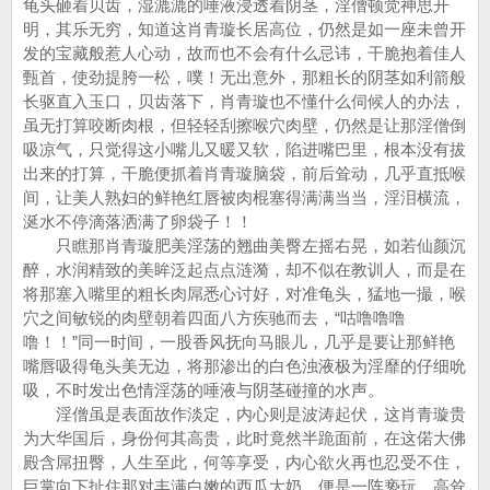
龟头砸着贝齿，湿漉漉的唾液浸透着阴茎，淫僧顿觉神思开
明，其乐无穷，知道这肖青璇长居高位，仍然是如一座未曾开
发的宝藏般惹人心动，故而也不会有什么忌讳，干脆抱着佳人
甄首，使劲提胯一松，噗！无出意外，那粗长的阴茎如利箭般
长驱直入玉口，贝齿落下，肖青璇也不懂什么伺候人的办法，
虽无打算咬断肉根，但轻轻刮擦喉穴肉壁，仍然是让那淫僧倒
吸凉气，只觉得这小嘴儿又暖又软，陷进嘴巴里，根本没有拔
出来的打算，干脆便抓着肖青璇脑袋，前后耸动，几乎直抵喉
间，让美人熟妇的鲜艳红唇被肉棍塞得满满当当，淫泪横流，
涎水不停滴落洒满了卵袋子！！
只瞧那肖青璇肥美淫荡的翘曲美臀左摇右晃，如若仙颜沉
醉，水润精致的美眸泛起点点涟漪，却不似在教训人，而是在
将那塞入嘴里的粗长肉屌悉心讨好，对准龟头，猛地一撮，喉
穴之间敏锐的肉壁朝着四面八方疾驰而去，“咕噜噜噜
噜！！”同一时间，一股香风抚向马眼儿，几乎是要让那鲜艳
嘴唇吸得龟头美无边，将那渗出的白色浊液极为淫靡的仔细吮
吸，不时发出色情淫荡的唾液与阴茎碰撞的水声。
淫僧虽是表面故作淡定，内心则是波涛起伏，这肖青璇贵
为大华国后，身份何其高贵，此时竟然半跪面前，在这偌大佛
殿含屌扭臀，人生至此，何等享受，内心欲火再也忍受不住，
巨掌向下扯住那对丰满白嫩的西瓜大奶，便是一阵亵玩，高耸