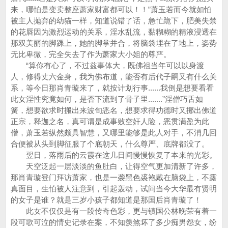
来，哪怕是变卖整座萧家财富都可以！！”萧玉若而今就如怕
被主人抛弃的幼猫一样，知道说错了话，急忙跪下，肥美失禁
的花唇因为激烈运动的关系，淫水乱流，黏糊糊的精液浸透在
那双美丽的脚踝上，她的脚掌并合，将脑袋埋在了地上，姿势
无比卑微，完全失去了作为萧家大小姐的尊严。
“算你有心了，不过兹事体大，既佛祖当年可以以身渡
人，修得丈六金身，我为佛布道，能否有后代子嗣又有什么关
系，等今日那肖青璇来了，就按计划行事......我倒是想要看看
此女淫性究竟如何，是否下流到了骨子里.......”淫僧巧舌如
簧，想要欲求时搬出来波旬恶名，想要求得功德时又挪出佛道
正宗，释迦之名，真可谓是成事败空奸人险，恶贯满盈为此
僧，萧玉若纵然颇具智慧，又哪里能够是此人对手，不消几回
合便被从头到脚征服了个底朝天，什么尊严、底牌都没了。
翌日，落雨后的云霞在这几日间慢慢恢复了本来的光彩。
天空泛起一层淡淡的鱼肚白，让得空气更加清新了许多，
那肖青璇登门拜访萧家，也是一袭黑色裘袍戴在脑袋上，不露
真面目，生怕被人注意到，引起轰动，试问当今大华最有贤明
的女子是谁？就是三岁小孩子都知道是那国后肖青璇了！
此女不仅仅是有一段传奇色彩，更与镇国公林晚荣有着一
段可歌可泣的情史记录在案，不知羡煞坏了多少痴男怨女，纷