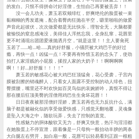
的发白。只恨不得拼命讨好淫僧，生怕自己再要被丢弃！！
没一会儿功夫，萧玉若双颊绯红，舒爽绝伦的脸蛋被一束
黏糊糊的秀发遮掩，配合着臀肉狂抛在半空，噼里啪啦的做爱
声音此起彼伏，次次做爱都是无比快乐，理智全无，大脑都要
被愉悦的窒息感淹没，美得佳人浑然忘我，全身乱窜，花唇里
更不时涌现出团团爱液抛洒月空，“就是这里！！主人要肏死
玉若了......哈...哈.....真的好舒服，小骚屄被大鸡巴干的好过
瘾，再快一点！凶猛一点！不要再有怜惜玉若的念头了，使劲
拍打人家淫贱的小屁股，揉捏人家的大奶子！！啊啊啊啊
啊！！好...好舒服！！！！”
萧玉若的敏感花心被大鸡巴狂顶猛肏，花心受袭，子宫内
膜被刮擦的销魂醉人，只看女人面露不受控制的动人绯色，扭
臀摆腰，嘴里还不时欢快如百灵鸟似的哀婉娇吟，真恨不得让
那在腰后狂顶美臀的淫僧用鸡巴生生肏坏花唇！！
日日夜夜被那淫僧奸淫娇，萧玉若再也无力反抗什么，满
脑子都是被融化似的享受做爱快感，只感觉天翻地覆，灵魂像
是坠入大海之中，随欲玩弄，失去了控制的直觉。
性感魅力的胴体酸软又无力，舒爽又快意，热汗与淫泪都
在她脸蛋上不停宣泄，跟着像是一只母狗一般抬动丰腴的两条
大白腿左右劈开，如白扇一般，花唇可以轻易看到正跟一根粗