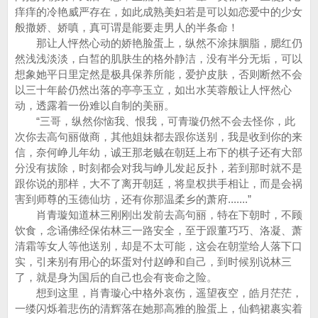
痒痒的冷艳威严存在，如此成熟美妇若是可以如恋爱中的少女
般撒娇、娇嗔，真可谓是能要走男人的半条命！
那让人怦然心动的娇艳脸蛋上，纵然不涂抹胭脂，腮红仍
然浅浅淡淡，白皙的肌肤生的格外静洁，没有半分无垢，可以
想象她平日里定然是极具保养所能，爱护皮肤，否则断然不会
以三十年龄仍然出落的亭亭玉立，如出水芙蓉般让人怦然心
动，透露着一份难以自制的美丽。
“三哥，纵然你恼我、恨我，可青璇仍然不会去怪你，此
次你去高句丽做商，其他姐妹都去跟你送别，我是收到你的来
信，奈何峥儿年幼，诚王那老贼在朝廷上布下的棋子还有大部
分没有拔除，时刻都会对我与峥儿发起反扑，若到那时就不是
跟你说的那样，大不了离开朝廷，将皇权拱手相让，而是会祸
害到师尊的玉德仙坊，还有你那温柔乡的萧府.......”
肖青璇知道林三刚刚出发前去高句丽，特在下朝时，不顾
饮食，念诵佛经保佑林三一路安全，至于跟董巧巧、洛凝、萧
清霜等女人等他送别，却是不太可能，这会在朝堂给人落下口
实，引来别有用心的坏蛋对付赵峥和自己，到时候别说林三
了，就是身为国后的自己也会有丧命之险。
想到这里，肖青璇心中格外哀伤，遥望夜空，皓月茫茫，
一缕闪烁着悲伤的清辉落在她那高雅的脸蛋上，仙鹤裙裹实着