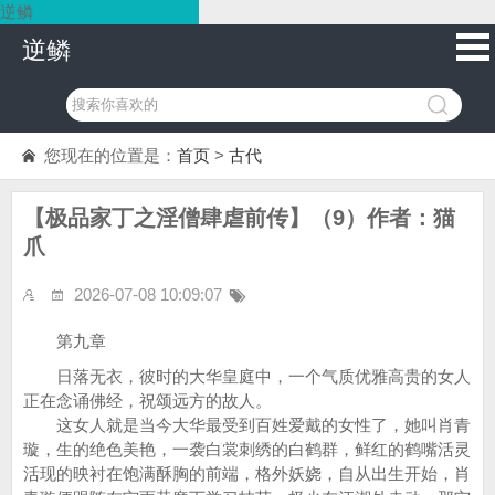
逆鳞
逆鳞
您现在的位置是：
首页
>
古代
【极品家丁之淫僧肆虐前传】（9）作者：猫
爪
2026-07-08 10:09:07
第九章
日落无衣，彼时的大华皇庭中，一个气质优雅高贵的女人
正在念诵佛经，祝颂远方的故人。
这女人就是当今大华最受到百姓爱戴的女性了，她叫肖青
璇，生的绝色美艳，一袭白裳刺绣的白鹤群，鲜红的鹤嘴活灵
活现的映衬在饱满酥胸的前端，格外妖娆，自从出生开始，肖