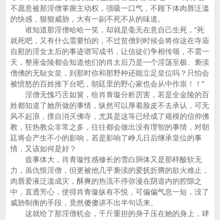
不愿意被那淫僧掌握主动权，强吸一口气，不顾下体肉唇泛滥
的快感，狠狠威胁，大有一副不死不从的味道。
谁知道那淫僧哈哈一笑，却就是毫无在意自己生死，“死
就死吧，又有什么需要怕的，不过贫僧到时候会将你这在寺庙
自慰的淫女太后的事迹谱写成书，让信徒们争相传颂，不需一
天，整座金陵都会知道他们的肖太后乃是一个淫荡至极、亵渎
僧佛的无耻女皇，到那时你和那野种还能立足皇位吗？只怕会
被愤怒的百姓推下台吧，朝廷里的野心家也会从中作祟！！”
淫僧无愧巧舌如簧，给肖青璇分析厉害，若是全金陵的百
姓都知道了她所做的事情，纵然可以厚着脸皮不去承认，可无
风不起浪，擅自消灭佛寺，尤其是这等已经成了规模的信仰佛
教，狂热教众非常之多，往往都会做出没有理智的事情，对朝
廷将会产生不小的影响，若是影响了峥儿日后继承皇位的事
情，又该如何是好？
兹事体大，肖青璇性感修长的雪白胴体又是那样酸软无
力，虽仇恨淫僧，但更被他几乎亵渎的爱抚折腾的欲火难止，
肉唇爱液泛滥成灾，酥爽的热流不停弥漫在阴道内的腔隙之
中，直透芳心，使得肖青璇纵有不悦，可偏偏气息一短，没了
威胁制衡的手段，竟然傻傻讲不出半句话来。
这就给了那淫僧机会，千斤重担的身子压在她的身上，肆