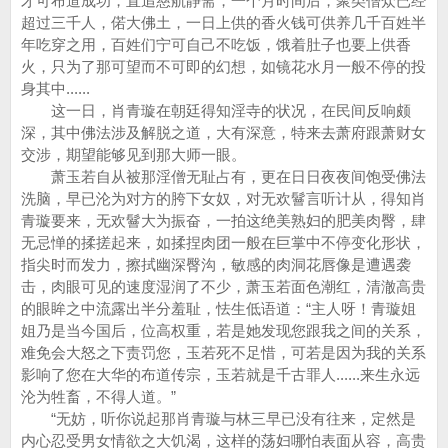
才可布道成功，直追慈航静斋，一个月时间后，聚类僧众已经
超过三千人，偌大佛土，一日上供的香火钱可供养几千百姓半
年吃穿之用，百姓们宁可自己不吃饭，饿着肚子也要上供香
火，只为了那可望而不可即的幻想，如镜花水月一般不停的投
身其中......
这一日，肖青璇在朝廷得知淫寺的状况，在民间反响颇
深，其中佛法涉及解脱之道，大有深意，特来去萧府跟萧财女
交涉，期望能够见到那大师一眼。
萧玉若自从被那淫僧无耻占有，更在日日夜夜间饱受佛法
洗脑，早已沦为对方的胯下女奴，对无欢鬙言听计从，得知肖
青璇要来，无欢鬙大为振奋，一拍这绝美熟妇的肥美肉臀，肆
无忌惮的揉搓起来，如揉捏肉团一般在巨掌中不停变化形状，
指尖时而发力，擦拭幽深臀沟，敏感的肉洞花唇像是遭遇袭
击，肉眼可见的速度湿润了不少，萧玉若面色潮红，清澈高贵
的眼眸之中流露出半分羞耻，怯生低语道：“主人呀！青璇姐
姐乃是当今国后，位高权重，若是她发现您跟我之间的关系，
难免会大怒之下责罚您，玉若死不足惜，可若是因为我的关系
影响了您在大华的布道传宗，玉若就是千古罪人......来生永远
沦为牲畜，不得人道。”
“无妨，听你说起那肖青璇与林三早已没有往来，定然是
内心忍受男女情欲之大饥渴，这样的荡妇哪怕表面从容，高贵