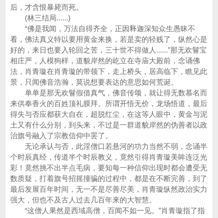
后，才含恨暴毙而死。
(林三结局......)
“佛是我闻，万法自得齐全，正因释迦深知众生愚昧不
看，佛法真义特以要用黄金来换，若是卖的轻贱了，纵然心是
好的，来日也要入轮回之苦，三十世不得做人......”那无欢鬙宝
相庄严，人模狗样，道貌岸然的屹立在寺庙大殿前，念诵佛
法，肖青璇在肖青璇的带领下，走上桥头，居高临下，瞧见此
景，只闻佛音浩瀚，莫说想要表达的意思如何荒诞。
单单是那无欢鬙假借真气，佛音传颂，就让得无数慕名而
来供奉香火的百姓顶礼膜拜。所谓开悟无价，龙场悟道，最后
得失与否应都获大自在，超脱红尘，在这等人眼中，黄金与泥
土又有什么分别，到头来，不过是一群道貌岸然的伪善者以政
治旗号融入了宗教信仰中罢了。
无论承认与否，此淫僧口若悬河的功力当然不弱，念诵半
个时辰真经，传道半个时辰教义，竟然引得肖青璇美眸连泛光
彩！竟然挑不出半点毛病，要知每一种信仰出现时都会遭受无
数质疑，打着旗号招摇撞骗的过程中，都是在不断完善，到了
最后发展百年时间，无一不是尽善尽美，肖青璇纵然政治实力
强大，但也不及古人过去几百年来的大智慧。
“这僧人果然是西域高僧，百闻不如一见。”肖青璇指了指