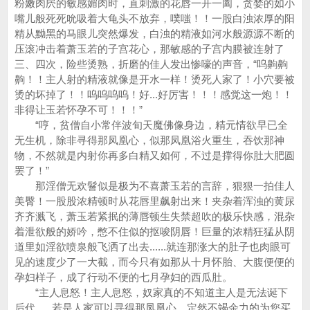
粉嫩肉屄的敏感媚肉时，直刺激的花唇一开一阖，贪婪的如小
嘴儿般死死吮吸着大龟头不放弃，噗嗤！！一股白浊浓厚的阳
精从黝黑的马眼儿突然爆发，白浊的精液如河水般源源不断的
压滚冲击着萧玉若的子宫花心，那敏感的子宫内膜被连射了
三、四次，险些烫熟，折磨的佳人发出惨嚎的声音，“呜齁齁
齁！！主人射的精液就像是开水一样！烫死人家了！小穴要被
烫的坏掉了！！呜呜呜呜！好...好厉害！！！感觉这一炮！！
非得让玉若怀孕不可！！！”
“哼，贫僧自小常伴波旬天魔佛像身边，精元情欲早已全
无生机，除非寻得那凤凰心，似那凤凰浴火重生，吞饮那神
物，不然就是内射你再多白精又如何，不过是撑得你肚大肥圆
罢了！”
那淫僧无欢鬙似是极为不喜萧玉若的言辞，狠狠一拍佳人
美臀！一股股浓精顿时从花唇里飙射出来！夹杂着浑浊的黄尿
齐齐溅飞，萧玉若紧抿的薄唇顿生失禁超吹的极乐快感，混杂
着泄欲般的娇吟，憋不住似的抠唆阴唇！巨量的浓精狂猛从阴
道里如淫欲喷泉般飞洒了出去......就连那涨大的肚子也肉眼可
见的速度少了一大截，而今只有如那从十月怀胎、大腹便便的
孕妇样子，成了行动不便的七月孕妇的西瓜肚。
“主人息怒！主人息怒，奴家真的不知道主人是无法诞下
后代......若是人家可以寻得那凤凰心，定然不竭余力的为您买