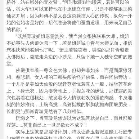
桥外，站在殿外的无欢鬙，“何时我能跟他谈谈，若是可以的
话，我大华也可以支持他在中原建立信仰，只是不能够跟玉德
仙坊并肩，因为师傅不是太喜这类操控人心的传教，纵然一开
始的创始者是好的，后代总会将他们歪曲道理，用来满足自己
的私欲。”
“既然青璇姐姐愿意赏脸，我当然会很快联系大师，姐姐
不妨事先去佛殿休息一下，若是姐姐诚心肯与大师见面，相信
您很快就能看到他了呢。”萧玉若轻笑着，哄骗的那肖青璇走
入佛殿后，驱散走旁边的小沙尼，只留下她一人独守空旷的殿
堂。
佛殿供奉着一尊金色大佛，但却并非如来，而是面露獠牙
相、慈悲相、女人相的三颗头颅的怪异佛像，而在怪佛旁边，
一个几乎是美如天仙般的观音尊者恍若真人一般，端坐莲花台
上，下身无衣，因为姿势朝上，手捏莲花的缘故，那裸露的美
穴包裹着在腿根处，散发着令人情欲勃发的淫欲肉感，半身雕
刻的惟妙惟俏，上胸高挑，高耸挺拔的酥胸犹如肉团般肥美，
长相更与那肖青璇竟然有了几分相似。
恍惚之下，肖青璇竟然误以为这观音就是自己，而且那般
淫荡......莫非自己上一世是欲女不成？！
实际上这就是那淫僧计划，特以让萧玉若派遣能工巧匠专
门按照肖青璇的样子打造观音像，意图在心灵上率先将国后蛊