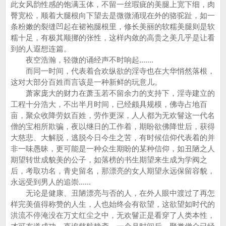
此女风韵性感的饱满玉体，不留一丝瑕疵的美腿上宽下细，肉
臀宽松，顺着大腿根向下望去是微微涌现在外的骆驼趾，如一
条粉嫩的裂缝凹起在裙袍腿根里，修长美丽的软糯美腿则是软
糯十足，有极其顺挪的张性，这样内敛的高贵之美几乎是让看
到的人遐想连篇。
夜空浩瀚，轻微的诵经声不时响起.......
而同一时间，代表着合欢纵欲的淫寺也在大华悄然落根，
这对大部分百姓而言该是一种新鲜的玩意儿。
萧家庞大的财力在萧玉若不留余力的支持下，淫寺建立的
工程十分浩大，不出半月时间，已经颇具规模，佛寺占地百
亩，聚众收降劳奴百姓，劳作更深，人人都为无欢鬙这一代名
僧的宝相所欺骗，夜以继日的工作着，期盼欲佛降世后，获得
大慈悲、大解脱，逃脱今日今生之苦，有时候信仰代表着的并
非一味愚昧，更可能是一种众生期盼的某种信仰，如丑陋之人
期望转世成貌美的公子，如落榜的书生期望来生成为学阀之
后，考取功名，青史留名，那漂亮的女人期望永远保留容貌，
永远受到男人的追崇......
无论是健康、丑陋漂亮与否的人，在外人眼中渡过了再怎
样完美值得称赞的人生，人也始终会有欲望，这欲望如时代的
洪流不停淹没在万丈红尘之中，无欢鬙正是看穿了人类本性，