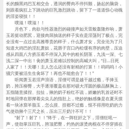
长的黝黑鸡巴互相交合，透润的臀肉不停抖颤，扬起的脑袋，
则跟着疯狂上下跳动的巨乳激烈跳动，留下了一道道惊心动魄
的淫姿寝技！！
噗滋！噗滋！！
月色下，肉欲与性器激烈的碰撞声如天雷般轰隆炸响，萧
玉若挺动肥尻，迎接肉屌抽送的样子实在是淫荡到了极点，完
全没有一点过去高雅尊贵的样子，什么萧才女，完全沦为了只
知道大鸡巴的淫乱萧奴，花唇子宫口内松缓有序的肉壁，压迫
感从四面八方挤压着不停深入其中的粗长阴茎，九浅一深、七
浅二深一中出！肏的萧玉若难以控制的高喊大叫，“日...日死
人家了！！天哪！主人怎么还没有射精的打算！！呜呜呜！小
骚穴要被活生生肏坏了！再也不能愈合了！！”
听闻萧玉若淫声浪语，淫僧可谓是越干越过瘾，手捧玉
奶，胯压柳臀，大手逐渐覆盖在那对硕大浑圆的极品酥胸上，
五指随意揉捏、拉扯，揪的奶子粉红不说，娇嫩的乳首还时不
时地回弹在那撵着尖尖儿的指肚上，绝妙的触感像是在夏天摸
着一块冰窟羊脂玉，怎么摸、捏都不过瘾，恨不得用吃奶的力
气使劲揪个三尺之长，压出三斤奶汁不可！！
“射了！射了！！”终于，在一阵狂奸之下，淫僧狂吼一
声，使劲掌压巨乳，胯顶肥臀，灼热的滚烫肉棍在不停穿插在