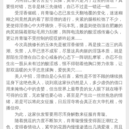
为何自己要苦苦坚守贞操，莫非只是为了过去的情谊？真
要怪对错，岂非是林三先做错，自己不过是一错还一错......
受淫香催眠，肖青璇心态已发生天翻地覆的变化，迷迷糊
糊之间竟然真的着了那淫僧的道行，夹紧的腿根松弛了不少，
更使得淫僧心中大呼痛快，手玩丰乳，膝盖则使劲顶在肥嫩的
肉尻前隔着那耻毛用力刮擦，阵阵电流般的酸涩感传遍心头，
更让肖青璇不受控制的哎哎娇吟起来......
今次高挑修长的玉体先是被淫香催情，再是接二连三的高
潮、失禁，人早已溃不成军，尽显这具肉躯的淫荡本质，就是
那陌生淫僧在自己全心戒备的心态下一阵胡乱摩挲，亦忍不住
生出一股从未有过的酸涩感，恨不得朝着他胸口努力依靠，让
那双温暖的大手恣意揉胸，爱抚美穴......
美人中招，淫僧自是心头狂喜，索性是不管不顾的继续挑
逗身下这绝色美人，说到底这家伙仍然是人，多少虚伪的借口
用来掩饰心中的贪婪，但当世界上最尊贵的女人眼下就在唾手
可得的位置，无欢鬙也要心动，甚至是产生出一丝丝焦急的情
绪，若是可以将此女征服，日后淫寺将会真正在大华扎根，传
播信仰。
为此，这家伙发誓要用尽浑身解数来征服肖青璇。
随着挑逗的力度不断加大，肖青璇慢慢变得面泛潮红之
色，变得春情动人，紧窄的花唇内慢慢渗透出几滴爱液，而且