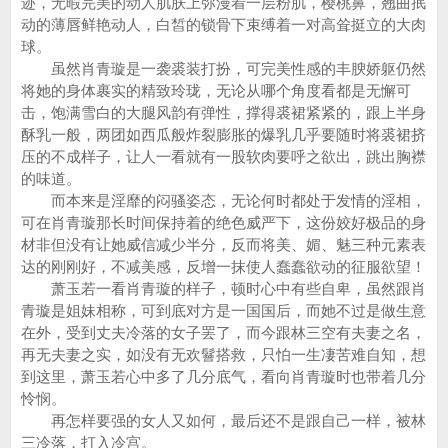
迹，无暇完美的动人肌肤上弥漫着一层粉肌，樱桃鼻，翘曲抿
动的薄唇鲜艳动人，白皙的锁骨下束缚着一对高耸挺立的大肉
球。
虽然肖青璇是一袭裘装打扮，可完美性感的丰腴娇躯仍然
将她的身体裹实的精致玲珑，无论从哪个角度看都是无懈可
击，饱满雪白的大腿风韵有弹性，撑得裘裙紧紧的，跟上半身
酥乳一般，两团如西瓜般炸裂膨胀的爆乳几乎要随时将裘裙挤
压的不成样子，让人一看就有一股软肉要呼之欲出，跳出胸襟
的味道。
而本来是淫靡的闷骚姿态，无论何时都处于发情的淫相，
可在肖青璇那长时间保持着的绝色威严下，这份姣好极品的身
材非但没有让她威信减少半分，反而将美、媚、魅三种元素表
达的刚刚好，不减美感，反增一抹使人蠢蠢欲动的征服欲望！
萧玉若一看肖青璇的样子，顿时心中有些自卑，虽然跟肖
青璇是姐妹相称，可到底对方是一国国后，而她不过是做生意
在外，受到丈夫冷落的女子罢了，而今跟林三空有夫妻之名，
再无夫妻之实，如没有无欢鬙搭救，只怕一生凄苦难自知，想
到这里，萧玉若心中多了几分底气，看向肖青璇时也带着几分
怜悯。
再怎样要强的女人又如何，最后还不是跟自己一样，被林
三冷落，打入冷宫。