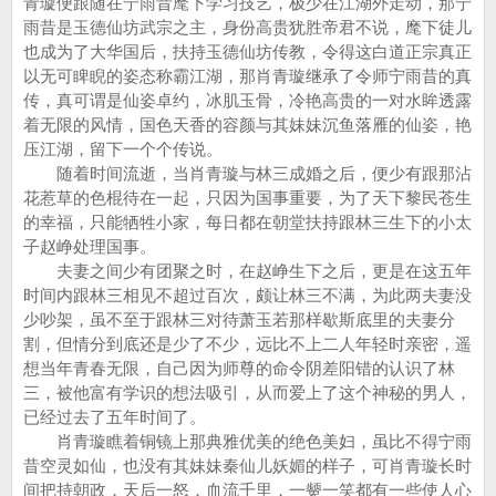
青璇便跟随在宁雨昔麾下学习技艺，极少在江湖外走动，那宁
雨昔是玉德仙坊武宗之主，身份高贵犹胜帝君不说，麾下徒儿
也成为了大华国后，扶持玉德仙坊传教，令得这白道正宗真正
以无可睥睨的姿态称霸江湖，那肖青璇继承了令师宁雨昔的真
传，真可谓是仙姿卓约，冰肌玉骨，冷艳高贵的一对水眸透露
着无限的风情，国色天香的容颜与其妹妹沉鱼落雁的仙姿，艳
压江湖，留下一个个传说。
随着时间流逝，当肖青璇与林三成婚之后，便少有跟那沾
花惹草的色棍待在一起，只因为国事重要，为了天下黎民苍生
的幸福，只能牺牲小家，每日都在朝堂扶持跟林三生下的小太
子赵峥处理国事。
夫妻之间少有团聚之时，在赵峥生下之后，更是在这五年
时间内跟林三相见不超过百次，颇让林三不满，为此两夫妻没
少吵架，虽不至于跟林三对待萧玉若那样歇斯底里的夫妻分
割，但情分到底还是少了不少，远比不上二人年轻时亲密，遥
想当年青春无限，自己因为师尊的命令阴差阳错的认识了林
三，被他富有学识的想法吸引，从而爱上了这个神秘的男人，
已经过去了五年时间了。
肖青璇瞧着铜镜上那典雅优美的绝色美妇，虽比不得宁雨
昔空灵如仙，也没有其妹妹秦仙儿妖媚的样子，可肖青璇长时
间把持朝政，天后一怒，血流千里，一颦一笑都有一些使人心