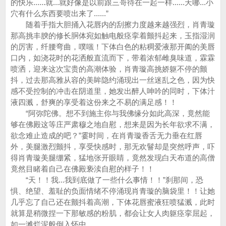
的快乐......就...就好像是以前跟三哥待在一起一样......天哪...小
穴有什么东西要喷出来了......”
随着手指大胆捅入花唇内的刮擦力度越来越强烈，肖青璇
那高挑丰腴的修长胴体宛如触电般痉挛着颤抖起来，玉指湿润
的厉害，纤腰弯曲，噗嗤！下体白色的粘稠爱液那开阖的美唇
口内，如浇花时的花洒般直流而下，带着浓郁雌臭味道，霖霖
喷洒，迎来这次宝贵的高潮体验，肖青璇高挑娇躯不停的颤
抖，过去那高雅从容的美眸隐约涌现出一丝迷乱之色，因为快
感不受控制的冲击在阴道里，她发出醉人呻吟的同时，下体汁
液四溅，舒爽的享受着这份来之不易的满足感！！
“阿弥陀佛。想不到施主你与我佛缘分如此高深，竟然能
够在佛殿这等庄严肃穆之地自慰，想来是因为长年欲求不满，
欲念难止造成的吧？”霎时间，在肖青璇香舌无力垂在红唇
外，美腿激烈颤抖，享受快感时，那无欢鬙却是突然呼声，吓
得肖青璇美腿绷紧，猛地张开眼睛，竟然发现白天布道的高僧
竟然目睹着自己在佛殿亵渎自慰的样子！！
“天！！我...我到底做了一些什么事情！！”刹那间，恐
惧、绝望、羞耻的负面情绪不停涌现肖青璇的脑袋里！！让她
几乎忘了自己还在颤抖着高潮，下体花唇蜜液狂喷猛溅，此时
就算是稍微捏一下那敏感的粉肌，都会让女人肉躯痉挛屈起，
如一滩烂泥般倒入怀中。