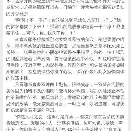
水，逐渐开阖的耻丘跟臀沟相连的是如有生命般不停开阖的性
感蜜穴，若是将脑袋埋进去，只怕伸一伸舌头就能探索这美妇
的芳香桃乡......
“啊啊！不，不行！你这贼秃驴竟然如此无耻！把...把我
的裙衣都拔了下来！！裸露出的屁股被你瞧得一干二净！藏也
藏不住......可恶，你...我杀了你！！”
肖青璇顾不得藏着那对萦绕着爱液的美穴，刚想要厉声呵
斥，却不料柔软的耻丘遭遇袭击，那淫僧竟然是毫不顾忌死亡
威胁，一张手将她的小阴蒂狠狠攥在手指里，向外一拉！强烈
的刮擦刺激着阴蒂媚肉，肖青璇纵然心中不快，却也暗惊这淫
僧手段，花唇痉挛，肉臀抖动，淫靡的蜜汁和失禁的尿液顿时
潮喷洒出，窒息的快感弥漫在心头，深深凸显出此女娇俏肉体
的淫荡本性。
只看那肖青璇双眸向上翻腾，险些失态，一双凛然无惧的
美眸因为始料不及的潮吹而变得格外敏感，淫乱的唾液止不住
的沿着嘴角狂流，她贝齿轻吮，微微隆起的耻丘被那淫僧肆无
忌惮的亵渎，毫无威慑感可言，一时之间，娇喘连连，可那美
眸仍然是带着不屈的意思。
“你这无耻之徒，这里可是寺庙......你竟然敢在菩萨的面前
将我亵渎......无耻的小人，淫荡的僧侣，你可知道只要我一声
令下，你们整座寺庙的僧人包括你都会人头落地？！”肖青璇