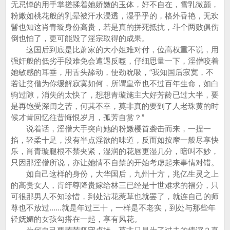
无忌惮的用手掌搓揉着她娇嫩的玉体，好不自在，雪乳微颤，
粉嫩如桃花般的乳晕被汗水浸透，湿乎乎的，格外香艳，无欢
鬙也知这肖青璇身份高贵，若是真的拼死抵抗，斗个两败俱伤
倒也怕了，更可能毁了淫宗取得的成果。
这国后到底是比萧家的大小姐难对付，位高权重不说，用
强奸般的低劣手段难免会遭遇反噬，仔细思量一下，淫僧咬着
她敏感的耳垂，用舌头舔动，使劲吮吸，“我知国后寂寞，不
若让贫僧为你缓解寂寞如何，所谓皇帝也不过百年生命，如白
驹过隙，消失的太快了，想想青璇施主大好芳龄已过大半，要
是再饱受深闺之苦，何其不幸，莫非真的要到了人老珠黄的时
候才肯回忆往昔悔恨岁月，孤芳自赏？”
说着话，淫僧大手突向她的粉嫩樱首袭击而来，一捏一
掐，轻柔十足，没有半点淫欲的味道，反而如按摩一般尽享快
乐，肖青璇腿根不禁夹紧，湿润的花唇更湿几分，暗叫不妙，
只因那淫僧所说，亦让她情不自禁的开始考虑起来事情对错。
如自己这样的身份，大华国后，九州十方，兆亿生灵之上
的高贵女人，肯纡尊降贵嫁给林三已经是十世难求的福分，只
可很那男人不知珍惜，到处沾花惹草也就罢了，就连自己的师
尊也不放过......就是年过三十，一样是不老实，到处与那些年
轻妩媚的女孩勾搭在一起，享有风花。