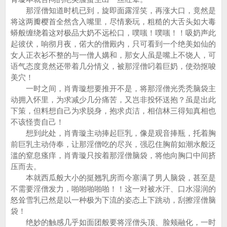
那淫僧知道时机已到，旋即面露淫笑，再涨大口，竟然是
将这两瓣樱首全然含入嘴里，尽情亵玩，粗糙的大舌头如大毒
蟒般缠绕着这对极品大奶不远松口，噗嗤！噗嗤！！吸奶声此
起彼伏，响彻月夜，偌大的僧殿内，只可看到一个绝美如仙的
女人正衣衫不整的与一僧人媾和，那女人虽是嘴上不饶人，可
语气态度竟然还带着几分情义，被那淫僧叼着巨奶，使劲抠唆
美穴！
一时之间，肖青璇想要推开不是，将那淫僧光秃秃脑袋主
动拥入怀里，为求减少几分痛苦，又岂非投怀送抱？虽是出此
下策，但料想自己为求脱身，抱求贞洁，相信林三得知真相也
不该怪责自己！
想到此处，肖青璇主动捧起巨乳，像是观音捧瓶，托着胸
前巨乳主动侍奉，让那淫僧吃的尽兴，强忍住胸前如潮水般泛
滥的窒息瘙痒，肖青璇只按着那淫僧脑袋，将他向胸口中间挤
压而去。
本就西瓜般大小的挺翘乳房而今塞满了男人脑袋，甚至是
不需要淫僧发力，啪啪啪啪啪！！这一对被水汗、口水湿润的
怒耸雪乳已然是以一种极为下流的姿态上下跳动，刮擦淫僧脑
袋！
绝妙的触感几乎如面团般要将淫僧头顶、脸颊融化，一时