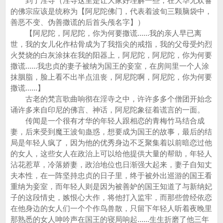
到了淫寺（淫寺这里是让大家好理解一些，在大华无欢鬙
的佛宗应该是统称为【阿尼陀佛门，代表着波旬三颗脑袋中，
善恶不变、伪善撒谎的后首头颅名字】）
【阿尼陀，阿尼陀，你为何要撒谎......我的亲人早已离
世，我的女儿化作枯骨成为了我指尖的戒指，我的父母受灼烈
火焚烧的白灰涂抹在我的阳器上，阿尼陀，阿尼陀，你为何要
撒谎......我忠贞的妻子被纳为国王的妾室，在房间里一个人涂
抹胭脂，脸上看不出半点沮丧，阿尼陀啊，阿尼陀，你为何要
撒谎......】
古老的梵言歌曲响彻在淫寺之中，许许多多个僧团开始念
诵许多来自印尼的佛言、神话，阿尼陀象征着谎言的一面。
传闻是一个很有才华的年轻人跟相恋的青梅竹马结合成
妻，后来受到魔王波旬蛊惑，想要成为国王的故事，最后的结
局是年轻人疯了，因为他的优秀身边不乏聚集着以前暗恋过他
的女人，这些女人在政治上可以给他提供大量的帮助，年轻人
沾花惹草，冷落娇妻，政治地位也日渐强大起来，妻子自知丈
夫本性，在一阵坚持忠贞的日子里，终于被外出巡游的国王看
重纳为妾室，而年轻人则是因为被善妒的国王知道了与新纳妃
子的这段情史，嫉恨心大作，将他打入监牢，而那些曾经依恋
在他身边的女人们一个个作鸟兽散，只留下年轻人听着夜晚里
那熟悉的女人呻吟声在国王的寝局响起......生生折磨了他三年