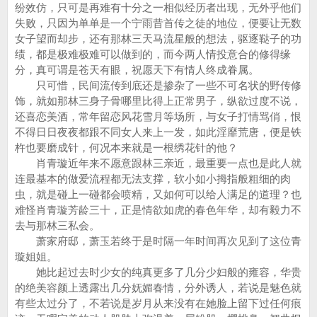
纷效仿，只可是再难有十分之一相似经历者出现，无外乎他们
失败，只因为单单是一个宁雨昔首传之徒的地位，便要让无数
女子望而却步，还有那林三天马流星般的想法，驱逐鞑子的功
绩，都是极难极难可以做到的，而今两人情投意合的修得缘
分，真可谓是苍天有眼，祝愿天下有情人终成眷属。
只可惜，民间流传到底还是掺杂了一些不可名状的野传修
饰，就如那林三身子骨哪里比得上正常男子，纵欲过度不说，
还喜恋美酒，常年留恋风花雪月等场所，与女子打情骂俏，恨
不得日日夜夜都跟不同女人来上一发，如此淫靡荒唐，便是铁
杵也要磨成针，何况本来就是一根绣花针的他？
肖青璇近年来不愿意跟林三亲近，最重要一点也是此人就
连最基本的做爱流程都无法支撑，软小如小拇指般粗细的肉
虫，就是碰上一碰都会喷精，又如何可以给人满足的道理？也
难怪肖青璇芳龄三十，正是情欲如虎的春色年华，却有毅力不
去与那林三私会。
萧家府邸，萧玉若终于是时隔一年时间再次见到了这位青
璇姐姐。
她比起过去时少女的纯真更多了几分少妇般的雍容，华贵
的绝美容颜上透露出几分妩媚春情，分外诱人，若说是魅色就
有些太过分了，不若说是岁月从来没有在她脸上留下过任何痕