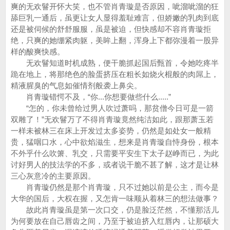
爽的无欢鬙开怀大笑，也不管肖青璇是否原因，呲溜呲溜的狂
舔巨乳一通后，虽更让女人显得羞耻难言，但娇嫩的乳肉到底
还是被伺候的舒舒服服，虽是被迫，但快感却不容肖青璇拒
绝，只爽的她绷紧肉躯，美眸上翻，浑身上下都弥漫着一股异
样的酸爽快感。
无欢鬙知道时机成熟，便干脆抓起国后甄首，令她吃疼半
跪在地上，将那绝色的脸蛋挤压在粗长如烧火棍般的肉屌上，
精液腥臭的气息如催情剂般袭上鼻尖。
肖青璇错愕不及，“你...你想要做些什么.....”
“怎的，你未曾给过男人吹过萧吗，那贫僧今日可是一箭
双雕了！”无欢鬙万了不得肖青璇竟然纯洁如此，跟那萧玉若
一样未被林三在床上开发过太多姿势，仍然是如处女一般精
贵，猛咽口水，心中欲焰滋生，想来是肖青璇自恃身份，根本
不外乎什么吹箫、乳交，只需要平安生下太子赵峥而已，为此
讨好男人的技法学的不多，或者说干脆不甚了解，这才是让林
三心灰意冷的主要原因。
肖青璇仍然是那个肖青璇，只不过她以前是公主，而今是
大华的国后，大权在握，又怎肯一味顺从着林三的想法做事？
故此肖青璇虽是第一次口交，仍是脸泛茫然，不懂那活儿
为何要放在自己唇齿之间，乃至于被迫挤入红唇内，让那硕大