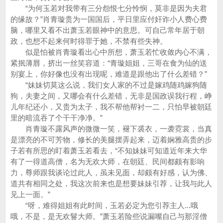
“为何玉若对我带有三分怨恨七分怜悯，莫非是因为夫君
的缘故？”肖青璇贵为一国国后，平日里应付奸诈小人费心费
脑，哪里又看不出萧玉若眼神中的意思。可自己常年居于朝
政，也想不起来何时得罪于她，不禁有些失神。
似是怕被肖青璇看出心中所想，萧玉若忙收敛内心不满，
紧抿薄唇，挤出一丝笑容道：“青璇姐姐，三哥在食为仙的送
别宴上，你好像也没有出现呢，难道是跟他出了什么差错？”
“妹妹切莫这么说，我们女人家的不过是嫁鸡随鸡嫁狗随
狗，夫妻之间，又哪会有什么差错，无非是国政误我行程，峥
儿年纪还小，又贵为太子，我不帮他帮衬一二，只怕早被朝廷
里的暗流吞了个干干净净。”
肖青璇不露风声的微微一笑，褪下裘衣，一袭霓裳，当真
是漂亮的不可芳物，修长的美腿摆弄起来，迈着娴雅高贵的步
子若有所思的盯着萧玉若看去，“不知妹妹可知道近年来大华
有了一得道高僧，名为无欢大师，在朝廷、民间都颇有影响
力，尊师跟我谈论过此人，虽未见面，却颇有好感，认为佛、
道共有相同之处，我这次前来也是想要妹妹引荐，让我与此人
见上一面。”
“呀，难得姐姐有此时间，玉若必定为您引荐主人...哦
哦，不是，是无欢鬙大师。”萧玉若险些说漏嘴自己与那淫僧