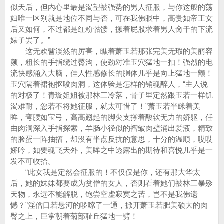
似天后，但内心里最是渴望被强势的男人征服，与你这般的荡
妇唯一区别就是地位不同与否，可在我佛眼中，高贵如帝王女
后又如何，不过都是红粉骷髅，撅着屁股求着男人肏干的下流
婊子罢了。”
这无欢鬙淡然的厉害，瞧着萧玉若那张完美无瑕的美丽容
颜，粗长的手指绕过臀沟，使劲对准玉穴猛地一扣！强烈的电
流快感涌入大脑，佳人性感修长的胴体几乎是向上猛地一颤！
玉穴隔着裙袍抠唆肉洞，这体验是怎样的销魂醉人，“主人说
的对极了！青璇姐姐被那林三冷落，骨子里定然跟玉若一样饥
渴难耐，您若不将她征服，就太可惜了！”萧玉若半眯着美
眸，弯腰如宝弓，高高翘起的脚尖支撑着酸软无力的娇躯，任
由肉洞深入手指探索，羊肠小径似的褶皱肉壁涌出爱液，精致
的脸蛋一阵抽搐，却没有半点反抗的意思，十分的温顺，哎哎
娇吟，如要魂飞天外，美眸之中透露出的期待和喜悦几乎是一
发不可收拾。
“此女我是定然会征服的！不仅仅是你，还有那大华太
后，她的妹妹都要成为贫僧的女人，否则看着她们被林三暴殄
天物，永远不能解脱，饱尝空虚寂寞之苦，岂不是我佛遗
憾？”淫僧口若悬河的啰嗦了一通，掀开萧玉若肥美硕大的肉
臀之上，巨掌朝着菊部耻丘猛地一劈！