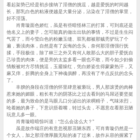
看起架势已经是初步接纳了淫僧的挑逗，越是爱抚的时间越
长，那乳白色的粘液便越是大量分泌，沾染在了淫僧的掌里，
好不淫荡。
肖青璇面色娇红，虽是有些暗怪林三的打算，可到底还是
他名义上的妻子，怎可能真的做出出轨的事情，不过是生生闷
气罢了，而今莹白色的粉嫩玉缝、双乳都被那贼秃驴玩了个
遍，亵渎肉体，自然是有了反悔的念头，奈何那淫僧强行抚
揉，手段极佳，除了林三之外又有何人敢那么大的胆子爱抚自
己珍贵的肉体，便是旁的太监多看一眼也不敢，而今如少妇偷
情般被对方尽情挑逗，玉靥燥红，凭白娇姿生得蒙蒙热汗，又
麻又痒，折腾的全身上下神魂俱醉，再没有了半点反抗的念头
了。
丰腴的身段在淫僧的怀里肆意被亵玩，男人那滚烫的肉棒
惹来她的媚眼，粗长有力的阴茎比之过去看到的马屌还要坚挺
的多，最为致命的是马眼儿口分泌出的浓稠精子，气味浓烈，
呛着她的鼻子，下意识捂着嘴，转过头去，不愿意在看那丑陋
玩意儿多一眼。
肖青璇暗暗惊叫道：“怎么会这么大？”
虽是故作端庄的有意忽视那丑陋东西，可肖青璇仍然是一
个女人，加之那淫僧厚颜无耻的凑了过来，故作从容的握紧了