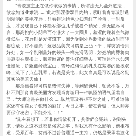
“青璇施主正在做你该做的事情，所谓法无凡圣外道法，
欲念如道业难消......”此时那淫僧双目灼灼，紧盯着肖青璇那透
明湿润的美艳花唇，只看得这绝色少妇羞红了脸蛋，一时反
应，才发现自己下体隐私部位几乎被看个精光，毫无隐私可
言，那高挑的小阴蒂而今涨大了一大圈儿，羞涩的迎着空气微
微低头，花唇则是爱液流下，因为受到外界刺激的缘故时而轻
摇绽放，好不漂亮！这极品美穴可谓是上凸下平，浮突的恰到
好处，如一个刚刚蒸好的馒头一样光滑透明，娇翘的肉臀将肉
屄裹实在腿根上，顺着幽邃的臀沟仔细望去，可谓是淫水如河
慢慢流，娇躯侧岭成宝山，雪玲红梅似的乳头在紧凑的挺拔双
峰上流下了点点乳晕，若说是美艳，此女当真是可以说是名副
其实的美若天仙！
那淫僧看得可谓是错愕失神，等到醒觉时，顿觉不妥，万
料不到那肖青璇美丽方发现肖青璇用一种嗔怪的语气望着自
己，“大师这是在做什么......纵然青璇有些不对之处，可难道佛
家还有偷窥女子犯错的癖好，今日之事，错在青璇，但大师亦
要保守秘密，不能外泄！！”
“施主着想了，若非你情欲初开，贫僧俨会犯错，说到头
来，情欲之道不过都是俗家之事，对我又有什么影响，佛祖布
道，受累百年，贫僧不过普普通通一主持，仍然是秉承着渡化