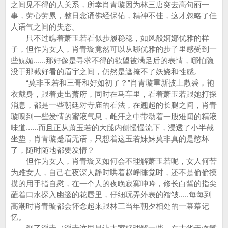
之间见不得的人关系，所幸肖青璇因为林三唐突去高句丽一
事，劳心劳累，整日念诵佛经保佑，精神不佳，这才忽略了佳
人语气之间的失态。
只不过瞧着萧玉若看似步履稳稳，如风般婀娜优雅的样
子，但作为女人，肖青璇竟然可以从哪优雅的步子里感受到一
些妩媚......那好像是寻求不得的欲望被满足后的表情，哪怕隐
没于那截好看的眉宇之间，仍然是遮掩不了妖娆和性感。
“莫非玉若和三哥和好如初了？”肖青璇重新披上散裘，袍
衣戴身，跟着走出萧府，同时在马车里，看着萧玉若跟她打探
消息，都是一些朝廷对寺庙的看法，在翘起的长腿之间，肖青
璇嗅到一些发情的蜜液气息，雌汗之中带动着一股难闻的精液
味道......而且正从萧玉若的大腿内侧慢慢流下，浸透了小半截
坐垫，肖青璇蹙眉无语，只想着这玉若妹妹莫非真的是憋坏
了，随时随地都要发情？
但作为女人，肖青璇又如何会不理解萧玉若呢，女人何苦
为难女人，自己在夜深人静时哄着赵峥睡觉时，还不是偷偷摸
摸的用手指自慰，在一个人的夜晚寂寞呻吟，修长白皙的指尖
蘸着口水探入幽邃的花唇里，仔细玩弄外表的褶皱.....每每到
高潮时肖青璇都会怀念起来跟林三当年朝夕相处的一幕幕记
忆。