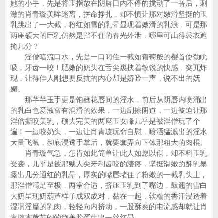
她的小手，先是将玉指放在阴唇口内不停的搅动了一番后，刺
激的肖青璇美眸迷离，拼命挣扎，却不慎让那对嫩滑坚挺的玉
乳跳出了一大截，粉红如雪的乳晕显现着嫩滑的乳浪，可是那
两座硕大的巨乳仍然是挡不住的春光外泄，哪里可由得裘衣遮
掩几分？
淫僧暗流口水，先是一口叼住一截如葡萄般的樱首使劲吮
吸，牙齿一咬！肥嫩的奶头在舌尖裹挟着敏锐的快感，突兀炸
现，让得佳人刚想要反抗的内心却是娇吟一声，说不出的妩
媚。
那芊芊玉手更是饱蘸花唇间的淫水，前后从阴唇内喷涌出
的乳白色爱液富有润滑的效果，一边刮擦阴道，一边被迫让那
淫僧撕咬美乳，硕大完美的两座玉女峰几乎是被淫僧玩了个
遍！一边咬奶头，一边让肖青璇玩命自慰，喷洒猛溅出的淫水
大量飞溅，彻底浸透手掌后，就要套弄向下体那粗大的肉棍。
肖青璇气急，怎肯如此简单让此人如愿以偿，却不料玉乳
受袭，几乎是被那贼人尖牙利齿咬的凄疼，坚挺滑嫩的酥乳暴
露出几分通红的乳晕，厚实的嘴唇堵住了粉嫩的一截乳头上，
那淫僧满足至极，两掌合适，挤压玉乳到了嘴边，鼓翘的雪白
大奶呈现奶葫芦样子成双成对，黏在一起，软糯的香汗浸透着
湿润淫靡的乳肉，轻轻向内挤动，一股酥爽的电流感却就让肖
青璇本就苦闷的绝美脸蛋生出一丝红晕。