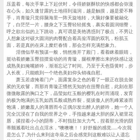
压盖着，每次手掌上下起伏时，令得娇躯酥软的快感都会弥漫
在心头，如久逢甘露的土地得到滋润，越是触摸，越是爱不释
手，肖青璇只觉得脑海里一阵天旋地转，大脑好像要被融化
了，白茫茫一片，腰身之下玉臀轻轻摇曳，裹实着圆润细臀，
呼之欲出似的上下跳动，真可谓是美艳诱惑到了极点，不男让
人想象这对硕大圆润的肉臀配合着高耸浑圆的双乳，粉肌玉
面，若是真的在床上糜烂春情，那会怎样充满想象力。
淫僧似早有预谋一般，悄然推开了殿门，看着眯着眼睛，
挺动着娇嫩玉臀扭摆耸动的肖青璇，腿根摩擦出来的快感让这
成熟美妇掩嘴娇吟，渐渐忘记了时间。乃至于天色昏黄时，步
入长夜，只能瞧到一个绝色美妇仰头销魂自慰。
萧玉若虚掩着门户，面露复杂之色的看了一眼正在脱去袈
裟的无欢鬙，而那肖青璇正懵然无知的在扭臀自慰，此刻在那
微微敞露的胸口之下，晶莹如红玉般的樱乳在时而涌现，发育
的极为饱满的玉乳如西瓜般成熟炸裂，挺拔傲人的乳峰紧凑而
饱满，娇嫩羞人的薄唇而今正偶尔发出醉人的娇吟，她一个人
完全沉浸在了自我的世界之中，手指越来越大胆的探入裙里花
唇，揉捏着小小的阴蒂，不时指肚加大力气，捏着那光滑的阴
蒂颤溅着吐出点点淫水，“噢噢噢！！好舒服的感觉.....今次我
是怎么了,为什么来到这寺庙之后会感觉到这般难以让人遗忘