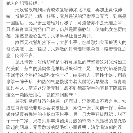
她人的职责传经。”
无欢鬙没料到肖青璇恢复精神如此神速，再加上灵似神
敏，辩解无碍，稍一解释，竟然是说的淫僧哑口无言，到底是
一国国后，比那萧玉若难对付极了，可淫僧亦不是无能之辈，
只瞧着肖青璇责怪自己时，仍然是面塞醇红，便知此女色厉内
荏，定然是虚心生气，只求早早让自己离开。
故而无欢鬙坦然下来，大胆出手，瞧着那如宝玉般诱人的
修长美腿，上手轻捏，只刺激的肖青璇呼吸急促，略带责怪之
意，闷哼不言。
见此情景，淫僧却就是心有灵犀似的摩挲着这对光滑如玉
的美腿，莹白的腿肉像是羊脂球般弹性十足，绝妙的触感像是
不属于这个年纪的成熟女性一样，结实有力，弹性十足，稍微
摩挲一阵子后，灼热的气息慢慢向着大腿前沿攀登者，肖青璇
回过神来，暗骂这淫僧无耻，想不到德高望重的表相下隐藏着
这么一颗险恶用心，就欲抽回腿来！
感觉到掌间舒适的快感一闪而逝，淫僧露出不喜之色，知
道这肖青璇绝非那么容易被征服，索性一张手向前一探，牢牢
锁住温暖有弹性的小腿肉不松手，另一只大手狂拔酥裙，脱了
个一干二净，只看到那丰满如满月般的臀肉下流露出的是微微
隆起的阴阜，零零散散的阴毛细小而透明，沾染着浓郁的淫