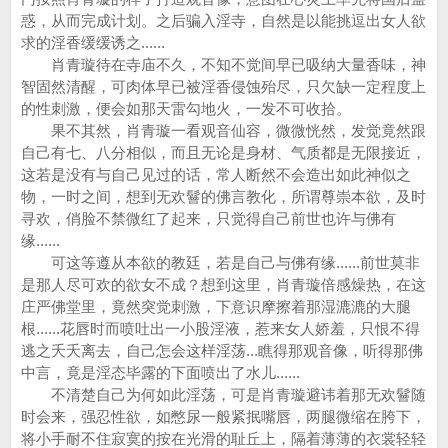
惑，从而完成计划。之后骗入淫寺，自然是以能挑逗出女人欲
求的淫香缓缓诱之......
肖青璇待在寺庙不久，不知不觉间早已吸纳大量香味，神
智固然清醒，可肉体早已被淫香侵蚀殆尽，只欠缺一定程度上
的性刺激，便会如那天雷勾地火，一发不可收拾。
果不其然，肖青璇一看观音仙容，微微恍然，发觉竟然跟
自己有七、八分相似，而且无论是身材、气质都是无限接近，
这若是没有与自己见过的话，常人断然不会造出如此神似之
物，一时之间，想到无欢鬙的佛言教化，所谓尊崇本欲，及时
寻欢，俏脸不禁微红了起来，只觉得自己前世也许与佛有
缘......
可这等遵从本欲的教廷，若是自己与佛有缘......前世莫非
是那人尽可欢的欲女不成？想到这里，肖青璇倍感燥热，在这
庄严佛堂里，竟然突觉刺激，下意识摩擦着那湿漉漉的大腿
根......花唇时而喷吐出一小股淫液，惹来女人娇羞，只恨不得
逃之夭夭离去，自己怎会这样淫荡...瞧得那观音像，听得那佛
中言，竟是淫态毕露的下面喷出了水儿......
不清楚自己为何如此淫荡，可是肖青璇避讳着那无欢鬙随
时会来，强忍性欲，如憋尿一般紧抿嘴唇，两腿微缩在胯下，
将小手耐不住寂寞的按在光滑的耻丘上，隔着薄薄的衣裳轻轻