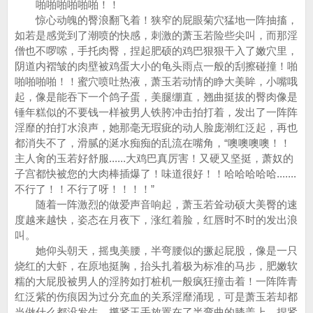
啪啪啪啪啪啪！！
惊心动魄的臀浪翻飞着！狭窄的屁眼菊穴猛地一阵抽搐，
如若是感觉到了潮喷的快感，刺激的萧玉若险些尖叫，而那淫
僧也不啰嗦，手托肉臀，捏起肥硕的鸡巴狠狠干入了嫩穴里，
阴道内褶皱的肉壁被鸡蛋大小的龟头雨点一般的刮擦碰撞！啪
啪啪啪啪！！蜜穴喷吐热液，萧玉若动情的睁大美眸，小嘴哦
起，像是能吞下一个鸽子蛋，美腿绷直，翘曲挺拔的臀肉像是
锤年糕似的不要钱一样被男人铁胯冲击拍打着，发出了一阵阵
淫靡的拍打水浪声，她那毫无瑕疵的动人脸庞潮红泛起，再也
都消失不了，滑腻的涎水痴痴的乱流在嘴角，“噢噢噢噢！！
主人肏的玉若好舒服......大鸡巴真厉害！又硬又坚挺，萧奴的
子宫都快被您的大肉棒插爆了！味道很好！！哈哈哈哈哈.......
不行了！！不行了呀！！！！”
随着一阵激烈的做爱声音响起，萧玉若耸动硕大美臀的速
度越来越快，姿态在月夜下，涨红着脸，红唇时不时的发出浪
叫。
她仰头朝天，摇曳美腰，半弯腰似的撅起屁股，像是一只
烧红的大虾，在原地挺胸，抬头扎着极为标准的马步，肥嫩软
糯的大屁股被男人的淫胯如打桩机一般疯狂撞击着！一阵阵青
红泛紫的伤痕因为过分充血的关系淫靡涌现，可是萧玉若却都
当做什么都没发生，攥紧玉手放置在了半弯曲的膝盖上，捏紧