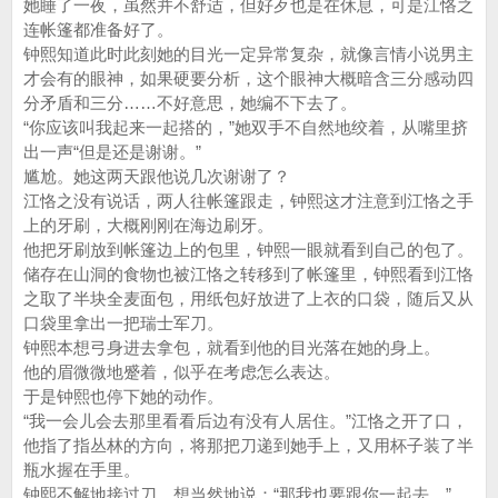
她睡了一夜，虽然并不舒适，但好歹也是在休息，可是江恪之
连帐篷都准备好了。
钟熙知道此时此刻她的目光一定异常复杂，就像言情小说男主
才会有的眼神，如果硬要分析，这个眼神大概暗含三分感动四
分矛盾和三分……不好意思，她编不下去了。
“你应该叫我起来一起搭的，”她双手不自然地绞着，从嘴里挤
出一声“但是还是谢谢。”
尴尬。她这两天跟他说几次谢谢了？
江恪之没有说话，两人往帐篷跟走，钟熙这才注意到江恪之手
上的牙刷，大概刚刚在海边刷牙。
他把牙刷放到帐篷边上的包里，钟熙一眼就看到自己的包了。
储存在山洞的食物也被江恪之转移到了帐篷里，钟熙看到江恪
之取了半块全麦面包，用纸包好放进了上衣的口袋，随后又从
口袋里拿出一把瑞士军刀。
钟熙本想弓身进去拿包，就看到他的目光落在她的身上。
他的眉微微地蹙着，似乎在考虑怎么表达。
于是钟熙也停下她的动作。
“我一会儿会去那里看看后边有没有人居住。”江恪之开了口，
他指了指丛林的方向，将那把刀递到她手上，又用杯子装了半
瓶水握在手里。
钟熙不解地接过刀，想当然地说：“那我也要跟你一起去。”