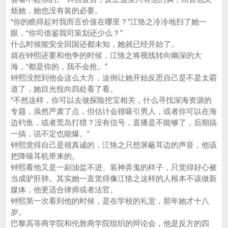
烦她，她也没有装的必要。
“你的瞧得起对我而言价值在哪里？”江恪之冷冷地扫了她一
眼，“你司借鉴我司策划还少么？”
什么时候能安全回国还都未知，她就已经开始了。
就在钟熙还要和他争的时候，江恪之将视线转向幽深的大
海，“都是你的，我不会抢。”
钟熙没想到他会这么大方，这倒让她开始反思自己是不是太霸
道了，她目光投向四处看了看。
“不然这样，你可以去做探险挖宝相关，什么寻找深海资源的
专题，虽然严肃了点，但估计会很吸引男人，或者你可以在海
边钓鱼，或者荒岛打猎？没有信号，直播是不能够了，后期搞
一搞，说不定也能爆。”
钟熙觉得自己是很真诚的，江恪之只想屏蔽耳边的声音，他该
把降噪耳机带来的。
钟熙看他又是一副油盐不进、装神弄鬼的样子，只觉得好心被
当成驴肝肺。其实她一直觉得像江恪之这样的人根本不该做新
媒体，他更适合律师或者法官。
钟熙第一次看到他的时候，是在学校的礼堂，那年她才十八
岁。
巴黎高等商学院和伦敦商学院组织的辩论会，他是反方的四