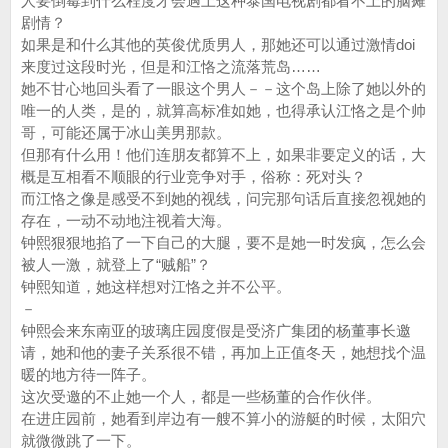
人要倒霉到什么程度才会遇上这种泰国电视剧都看不上的脑瘫
剧情？
如果是和什么其他的英俊优质男人，那她还可以通过激情doi
来度过这段时光，但是和江恪之流落荒岛……
她不甘心地回头看了一眼这个男人－－这个岛上除了她以外的
唯一的人类，是的，就算高标准如她，也得承认江恪之是个帅
哥，可能还属于冰山美男那款。
但那有什么用！他们连朋友都算不上，如果非要定义的话，大
概是互相看不顺眼的行业竞争对手，俗称：死对头？
而江恪之像是感受不到她的视线，问完那句话后直接忽视她的
存在，一动不动地注视着大海。
钟熙狠狠地掐了一下自己的大腿，要不是她一时发疯，怎么会
被人一激，就登上了“贼船”？
钟熙知道，她这样想对江恪之并不公平。
－
钟熙会来东南亚的玻璃庄园度假是受济广集团的杨董事长邀
请，她和他的妻子关系很不错，再加上正值冬天，她想找个温
暖的地方待一阵子。
这次受邀的不止她一个人，都是一些杨董的合作伙伴。
在进庄园前，她看到岸边有一艘不算小的游艇的时候，太阳穴
就微微跳了一下。