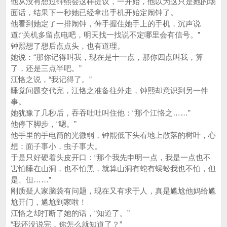
他从没有想过钟熙会这样提议，一开始，他以为这只是她的场
面话，结果下一秒她已经拿出手机开始定闹钟了。
他看到她定了一排闹钟，伸手握住她手上的手机，沉声说
道:“关机多留点电吧，明天找一找说不定哪里会有信号。”
钟熙想了想后点点头，也有道理。
她说：“那你记得叫我，现在是十一点，那你四点叫我，算
了，还是三点半吧。”
江恪之说，“我记得了。”
睡觉问题交代完，江恪之准备往外走，钟熙却意识到另一件
事。
她犹豫了几秒后，吞吞吐吐叫住他：“那个江恪之……”
他停下脚步，“嗯。”
他手里的手电筒的光微弱，钟熙低下头看地上散落的树叶，心
想：面子事小，虫子事大。
于是只好硬着头皮开口：“那个我先申明一点，我是一点也不
害怕睡在山洞，也不怕黑，就算山洞有蛇有蜈蚣我也不怕，但
是、但……”
刚质疑人家脑袋有问题，现在又有求于人，真是尴尬他妈给尴
尬开门，尴尬到家啦！
江恪之却打断了她的话，“知道了。”
“我还没说完，你怎么就知道了？”