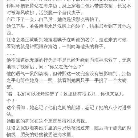
钟熙环抱双臂站在海岸边，身上穿着白色吊带连衣裙，长发不
时被海风吹拂，活脱脱一个当代贞子。
自己吓了一会儿自己后，她倒是没那么害怕了。
她低下头，准备用海水洗洗脚上的沙子，结果却看到了其他东
西。
江恪之老远就听到她捏着嗓子在叫他的名字，走过来的时候，
看到的就是钟熙蹲在海边，一副向海磕头的样子。
……
他不知道她无脑的行为是不是已经升级到向海神求救了，无奈
地扶了扶额后，问：“你又在做什么？”
他的语气一贯的淡漠，但钟熙这一次完全没有被影响到，江恪
之手电筒往她身上一照，就看到她两只手一手提了一个大螃
蟹。
“看，我们可以吃烤螃蟹了！这里还有很多只，你也来拿几
个！”
这个瞬间，她忘记了他们之间的龃龉，忘记了她的八小时进餐
法。
她眼底的亮光在这个黑夜显得难以忽视。
江恪之沉默着将她手里的两只螃蟹接过来，随后两个漂亮的抛
物线，肥美的螃蟹被丢进海水里。