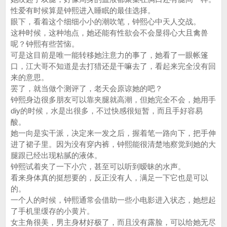
性爱有时候算是钟熙进入睡眠的最佳选择。
眼下，看着这个细细小小的潮吹笔，钟熙心中天人交战。
这种时候，这种地点，她还能有性欲会不会显得心大且禽兽
呢？钟熙有些苦恼。
可是这目前是唯一能转移她注意力的事了，她看了一眼帐篷
口，江大哥不知道是去打猎还是干嘛去了，看起来完全没有回
来的意思。
罢了，就当做个测评了，老天会原谅她的吧？
钟熙身边很多朋友可以靠夹腿就高潮，但她完全不会，她用手
diy的时候，水是出很多，不过快感很短暂，而且手好容易
酸。
她一向是实干派，决定来一发之后，握着笔一路向下，把手伸
进了裙子里。因为没有穿内裤，钟熙能很清楚地察觉到她的大
腿跟已经出现粘腻的液体。
钟熙试着夹了一下小穴，甚至可以听到暧昧的水声。
看来身体真的挺想要的，反正没有人，满足一下它也是可以
的。
一个人的时候，钟熙通常会借助一些小电影进入状态，她想起
了手机里缓存的小黄片。
女主角很美，男主身材好极了，而且没有露脸，可以给她无尽