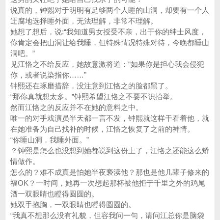
说真的，钟熙对于明明有足够两个人睡的山洞，却要有一个人
迂腐地选择睡外面，无法理解，非常不理解。
她想了想后，说:“我知道男女授受不亲，出于你的绅士风度，
你肯定会把山洞让给我睡，但特殊情况特殊对待，今晚都睡山
洞吧。”
见江恪之不给反应，她故意激将道：“如果你是担心我会侵犯
你，或者说染指你……”
钟熙还在琢磨措辞，没注意到江恪之的脸都黑了。
“那你真就想太多。”钟熙希望江恪之不要不识抬举。
然而江恪之的反应并不在她的意料之中。
唯一的对手戏演员半天都一言不发，钟熙就这样干看着他，就
在她准备为自己找补的时候，江恪之恢复了之前的神情。
“你睡山洞，我睡外面。”
？钟熙是怎么也没想到她都说到这份上了，江恪之还能这么矫
情做作。
怎么的？难不成真是怕她半夜亵渎他？那也是他几辈子修来的
福OK？一时间，她再一次想起那杯被他拒于千里之外的鸡尾
酒一双眼睛也瞪得圆圆的。
她双手抱胸，一双眼睛也瞪得圆圆的。
“我真不想那么没有礼貌，但容我问一句，请问江总你是脑袋