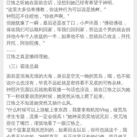
江恪之听她在面前念叨，没想到她已经寄希望于神明。
“这里大多信奉佛教，你这种行为可以说是挑衅。”
钟熙忍不住瞪他，“你收声啊。”
但她犹豫了一瞬，最后还是改了口，小声许愿：“佛祖佛祖，
保佑我们可以顺利回家，等我们回到家，旁边这个男的就会捐
掉他今年个人收益的一半，如果他不给，您就自己收走，拜托
拜托，阿弥陀佛。”
……
江恪之真是懒得理她。
（三）霸道总裁
面前是浩瀚无垠的大海，身后是空无一物的荒岛，哦，也不能
说什么也没有，毕竟不远处就是密得看不见底的可怖丛林。
钟熙许完愿以后就抱着双膝一句话也没说，就在江恪之以为她
下一秒就要崩溃的时候，她突然从地上爬了起来。
江恪之不知道她突然又抽什么风。
“什么时候可以上游艇上拿东西，我要拿相机拍Vlog，做荒岛
求生专题，流量一定会很高！”她神采奕奕地说完后，突兀地
捂住了嘴巴，谨慎地看了一眼江恪之。
“这个提案是我先想到的，如果回去以后，你司也搞这个，我
会看不起你的。”钟熙直言，反正这里只有他们俩，而且他又