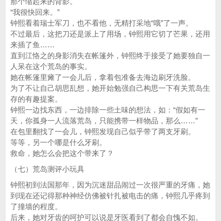
那个缩起来的背影。
“我很快回来。”
钟熙看着瑞士军刀，也不看他，无精打采地“哦”了一声。
不过最后，这把刀还是派上了用场，钟熙用它切了芒果，还用
来插了鱼……
直到江恪之的身影消失在帐篷外，钟熙终于接受了她要独自一
人呆在这个荒岛的事实。
她在帐篷里瘫了一会儿后，拿着包准备去海边刷牙洗脸。
为了不让自己胡思乱想，她开始勉强自己构思一下有关荒岛生
存的有趣提案。
钟熙一边找东西，一边排除一些土味的想法，如：“假如有一
天，你孤身一人流落荒岛，只能携带一样物品，那么……”
在包里翻找了一会儿，钟熙发现自己似乎带了两支牙刷。
等等，另一个哪是什么牙刷。
救命，她怎么会把这个带来了？
（七）荒岛测评小玩具
钟熙初到法国那年，因为沉迷甜品闹过一次很严重的牙痛，她
到现在还记得那种神经仿佛被针扎被电击的痛，钟熙几乎疼到
了撞墙的程度。
后来，她对牙齿的呵护可以说是牙医看到了都会自愧不如。