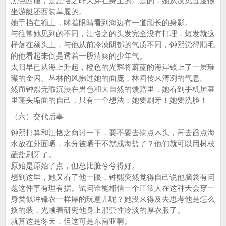
黑色西服，是江恪之昨天穿在身上的。是的，她从没见过度假
坐游艇还西装革履的。
她手挡在额上，眯着眼睛看到海边有一道颀长的身影。
与往常她见到的不同，江恪之的头发完全没有打理，短发就这
样落在额头上，与他从前冷漠阴郁的气质不同，钟熙觉得顺毛
的他看起来倒是透着一股清爽的少年气。
太阳早已从海上升起，橙色的光辉将蔚蓝的海岸镀上了一层璀
璨的金闪。丛林的风拂过她的面庞，林间传来清冽的气息。
然而钟熙无暇沉浸在男色和大自然的馈赠里，她看到手机屏幕
里蓬头垢面的自己，只有一个想法：她要刷牙！她要洗脸！
（六）交代后事
钟熙打算和江恪之商讨一下，要不要去搞点木头，再去舀点海
水放在外面晒，水分被晒干不就成海盐了？他们就可以用树枝
蘸盐刷牙了。
原始是原始了点，但总比脏兮兮得好。
想到这里，她又看了他一眼，钟熙突然觉得自己说他脑袋有问
题这件事有理有据。试问谁能相信一个正常人在这种天会穿一
身类似冲锋衣一样厚的玩意儿呢？她没来得及去思考他是怎么
换的装，光顾着研究他身上那套性冷淡的厚衣服了。
就算这是冬天，但这可是东南亚啊。