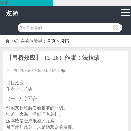
逆鳞
逆鳞
您现在的位置是：
首页
>
激情
【吊桥效应】（1-16）作者：法拉栗
2026-07-08 09:59:43
吊桥效应
作者：法拉栗
（一）八字不合
钟熙支起胳膊看着眼前的一切。
沙滩、大海、游艇还有岛屿。
这本该是合成浪漫的元素。
然而此时此刻，只是她悲剧的点缀。