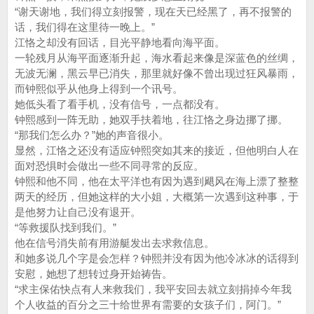
“谢天谢地，我们得立刻报警，现在天已经黑了，再不报警的
话，我们得在这里待一晚上。”
江恪之却没有回话，目光平静地看向海平面。
一轮残月从海平面逐渐升起，海水看起来像是深蓝色的丝绸，
无波无澜，黑云早已消失，那里就好像不曾出现过狂风暴雨，
而钟熙似乎从他身上得到一个讯号。
她低头看了看手机，没有信号，一点都没有。
钟熙感到一阵无助，她双手扶着地，往江恪之身边挪了挪。
“那我们怎么办？”她的声音很小。
显然，江恪之还没有适应钟熙突如其来的接近，但他明白人在
面对恐惧时会做出一些不同寻常的反应。
钟熙和他不同，他在太平洋也有因为遇到飓风在海上漂了整整
两天的经历，但她这样的大小姐，大概第一次遇到这种事，于
是他努力让自己没有退开。
“等救援队找到我们。”
他在信号消失前有用游艇发出去求救信息。
和她多说几个字是会怎样？钟熙并没有因为他冷冰冰的话得到
安慰，她想了想转过身开始祷告。
“求主保佑快点有人来救我们，我平安回去就立刻捐掉今年我
个人收益的百分之三十给世界有需要的女孩子们，阿门。”