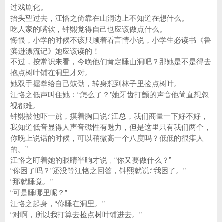
过戏剧化。
抬头望过去，江恪之倚靠在山洞边上不知道在想什么。
吃人家的嘴软，钟熙觉得自己也应该做点什么。
悔恨，小学的时候不该只顾着看言情小说，小学生必读书《鲁
滨逊漂流记》她应该读的！
不过，按常识来看，今晚他们肯定睡山洞吧？那她是不是得去
抱点树叶铺在洞里才对。
她双手握拳给自己鼓劲，转身想到林子里捡点树叶。
江恪之低声叫住她：“怎么了？”她牙齿打颤的声音他简直想忽
视都难。
钟熙被他吓一跳，摸着胸口说:“江总，我们商量一下好不好，
我知道低音显得人声音磁性有魅力，但是这里只有我们两个，
你晚上说话的时候，可以稍微高一个八度吗？低低的很瘆人
的。”
江恪之盯着她的眼睛半晌才说，“你又要做什么？”
“你困了吗？”还没等江恪之回答，钟熙就说:“我困了。”
“那就睡觉。”
“可是睡哪里呢？”
江恪之起身，“你睡在洞里。”
“对啊，所以我打算去捡点树叶铺进去。”