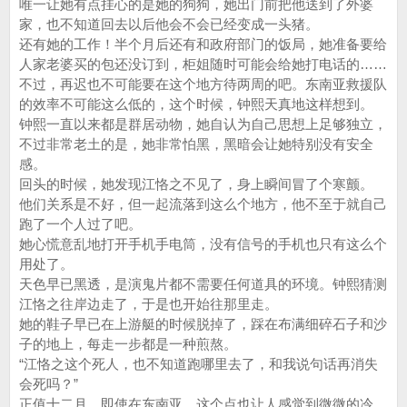
唯一让她有点挂心的是她的狗狗，她出门前把他送到了外婆
家，也不知道回去以后他会不会已经变成一头猪。
还有她的工作！半个月后还有和政府部门的饭局，她准备要给
人家老婆买的包还没订到，柜姐随时可能会给她打电话的……
不过，再迟也不可能要在这个地方待两周的吧。东南亚救援队
的效率不可能这么低的，这个时候，钟熙天真地这样想到。
钟熙一直以来都是群居动物，她自认为自己思想上足够独立，
不过非常老土的是，她非常怕黑，黑暗会让她特别没有安全
感。
回头的时候，她发现江恪之不见了，身上瞬间冒了个寒颤。
他们关系是不好，但一起流落到这么个地方，他不至于就自己
跑了一个人过了吧。
她心慌意乱地打开手机手电筒，没有信号的手机也只有这么个
用处了。
天色早已黑透，是演鬼片都不需要任何道具的环境。钟熙猜测
江恪之往岸边走了，于是也开始往那里走。
她的鞋子早已在上游艇的时候脱掉了，踩在布满细碎石子和沙
子的地上，每走一步都是一种煎熬。
“江恪之这个死人，也不知道跑哪里去了，和我说句话再消失
会死吗？”
正值十二月，即使在东南亚，这个点也让人感觉到微微的冷，