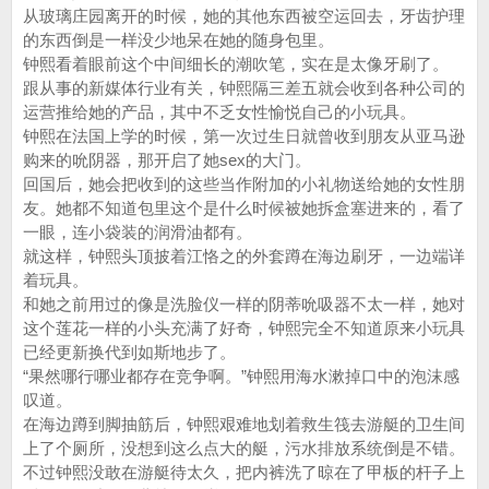
从玻璃庄园离开的时候，她的其他东西被空运回去，牙齿护理
的东西倒是一样没少地呆在她的随身包里。
钟熙看着眼前这个中间细长的潮吹笔，实在是太像牙刷了。
跟从事的新媒体行业有关，钟熙隔三差五就会收到各种公司的
运营推给她的产品，其中不乏女性愉悦自己的小玩具。
钟熙在法国上学的时候，第一次过生日就曾收到朋友从亚马逊
购来的吮阴器，那开启了她sex的大门。
回国后，她会把收到的这些当作附加的小礼物送给她的女性朋
友。她都不知道包里这个是什么时候被她拆盒塞进来的，看了
一眼，连小袋装的润滑油都有。
就这样，钟熙头顶披着江恪之的外套蹲在海边刷牙，一边端详
着玩具。
和她之前用过的像是洗脸仪一样的阴蒂吮吸器不太一样，她对
这个莲花一样的小头充满了好奇，钟熙完全不知道原来小玩具
已经更新换代到如斯地步了。
“果然哪行哪业都存在竞争啊。”钟熙用海水漱掉口中的泡沫感
叹道。
在海边蹲到脚抽筋后，钟熙艰难地划着救生筏去游艇的卫生间
上了个厕所，没想到这么点大的艇，污水排放系统倒是不错。
不过钟熙没敢在游艇待太久，把内裤洗了晾在了甲板的杆子上