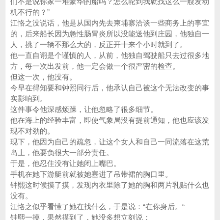
们不是说你家一堆豪华的船吗？怎么轮到我就找这么一艘发动
机不行的？”
江恪之没说话，他是从国内先去柬埔寨洽谈一些商务上的事宜
的，后来船长因为急性肠胃炎所以没能送他到庄园，他独自一
人，挑了一辆不那么大的，反正开十来个小时就到了。
他一直自诩是个谨慎的人，从前，他独自驾驶船只去过很多地
方，每一次出发前，他一定会做一个很严密的检查。
但这一次，他没有。
今早在得知要和钟熙同行后，他承认自己被这个无法改变的事
实影响到。
这件事令他深感烦躁，让他忽略了很多细节。
他在海上的经验丰富，即使气象局没有提前通知，他也应该发
现不对劲的。
现下，他因为自己的疏忽，让这个女人和自己一同流落在这荒
岛上，他要负很大一部分责任。
于是，他忍住没有让她闭上嘴巴。
手机在她下游艇前就被她塞进了吊带裙的胸口里。
钟熙这时候摸了摸，发现内衣里除了她的胸和两片乳贴什么也
没有。
江恪之似乎看懂了她在找什么，于是说：“在你身后。“
钟熙一摸，果然摸到了，她没多想立刻说：