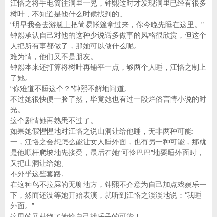
江恪之将手电筒往洞里一晃，钟熙这时才发现洞里已经有很多
树叶，不知道是他什么时候找到的。
“明早我会去游艇上把简易帐篷拿过来，你今晚先睡在这里。”
钟熙承认自己对他的这种少说话多做事的风格很欣赏，但这个
人把所有事都做了，那她可以做什么呢。
难为情，他们又不是朋友。
钟熙本来还打算将树叶再铺平一点，够两个人睡，江恪之制止
了她。
“你难道不睡这个？”钟熙不解地问道。
不过她很快便一脸了然，毕竟她也有过一段烂俗言情小说的时
光。
这个剧情她再熟悉不过了。
如果她假惺惺地对江恪之说山洞让给他睡，无非两种可能:
一，江恪之会想怎么能让女人睡外面，也有另一种可能，那就
是他顺杆爬坡地先接受，最后在她“可怜巴巴”地要睡外面时，
又把山洞让给她。
不外乎这些套路。
在这种鸟不拉屎的无聊地方，钟熙不介意为自己加点戏娱乐一
下，然而还没等她开始表演，就听到江恪之淡淡地说：“我睡
外面。”
这男的又杜绝了她给自己找乐子的可能！