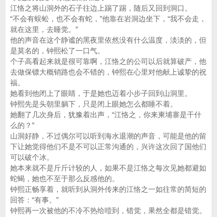
江恪之将山洞外的石子往边上踢了踢，随后又回到洞口。
“不会有蜈蚣，也不会有蛇，”他靠在岩洞边坐下，“我不会走，
就在这里，去睡觉。”
他的声音在这个静谧的黑夜里依然没有什么温度，淡淡的，但
是莫名的，钟熙松了一口气。
个子高看起来就是很可靠啊，江恪之的公司以后就算破产，他
去做保镖大概销路也会不错的，钟熙在心里对他献上诚挚的祝
福。
她看到他闭上了眼睛，于是她也迈着小步子回到山洞里。
钟熙先是头朝里躺下，只是闭上眼她怎么都睡不着。
她翻了几次身后，犹豫着出声，“江恪之，你来柬埔寨是干什
么的？”
山洞好静，不过偶尔可以听到海水退潮的声音，可能是他的留
下让她觉得他们不是不可以正常沟通的，兴许这次回了国他们
可以破个冰。
她本来就不是斤斤计较的人，如果不是江恪之每次见她都避如
蛇蝎，她也不至于那么反感他的。
钟熙正畅享着，就听到从洞外传来的江恪之一如往常的简短的
回答：“有事。”
钟熙再一次被他的不冷不热给噎到，错觉，果然全都是错觉。