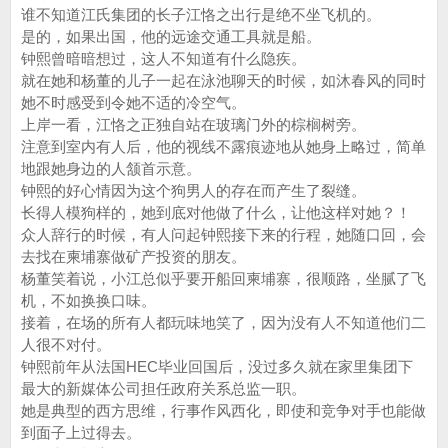
谁不知道江氏集团的长子江恪之出行是绝不坐飞机的。
是的，如果出国，他的远途交通工具就是船。
钟熙曾暗暗想过，这人不知道有什么隐疾。
就在她和杨董的儿子一起在泳池聊天的时候，如沐春风的同时
她不时感受到令她不适的冷空气。
上岸一看，江恪之正独自站在玻璃门外的棕榈树旁。
注意到室内有人后，他的视线不露痕迹地从她身上略过，简单
地跟她身边的人颔首示意。
钟熙的好心情因为这个狗男人的存在而产生了裂缝。
长得人模狗样的，她到底对他做了什么，让他这样对她？！
众人辞行的时候，有人问起钟熙接下来的行程，她随口回，会
去找在柬埔寨做矿产投资的朋友。
杨董笑着说，小江总似乎要开船回柬埔寨，很顺路，坐腻了飞
机，不如换换口味。
接着，在场的所有人都玩味地笑了，因为没有人不知道他们二
人很不对付。
钟熙前年从法国HEC毕业回国后，没过多久就在家里集团下
最大的新媒体公司担任政府关系总监一职。
她是典型的西方思维，行事作风西化，即使和竞争对手也能做
到面子上过得去。