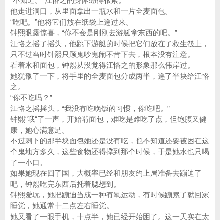
“不知道。”江恪之的身体绷得很紧。
他走进洞口，从里面拿出一瓶水和一片全麦面包。
“吃吧。”他将它们放在纸袋上递过来。
钟熙眼露惊喜，“你不会是刚刚去游艇拿东西的吧。”
江恪之摇了摇头，他跳下游艇的时候把它们放在了救生筏上，
只不过当时钟熙只顾鬼吵鬼闹不肯下去，根本没有注意。
看着水和面包，钟熙从没觉得江恪之的形象那么伟岸过。
她犹豫了一下，将手里的全麦面包分成两半，递了半块给江恪
之。
“你不吃吗？”
江恪之摇摇头，“我没有吃晚饭的习惯，你吃吧。”
钟熙“哦“了一声，开始啃面包，难吃是难吃了点，但饱腹又健
康，她心满意足。
不过剩下的那半块面包她还是没有吃，也不知道还要被困在这
个鬼地方多久，这些食物还得撑到那个时候，于是她水也只喝
了一小口。
如果她现在回了国，大概率已经和朋友约上局准备去蹦迪了
吧，钟熙吃完东西后托着腮想到。
钟熙爱玩，她把蹦迪当成一种有氧运动，有时候蹦累了就回家
睡觉，她通常十二点左右睡觉。
她又看了一眼手机，十点半，她已经开始困了。这一天实在太