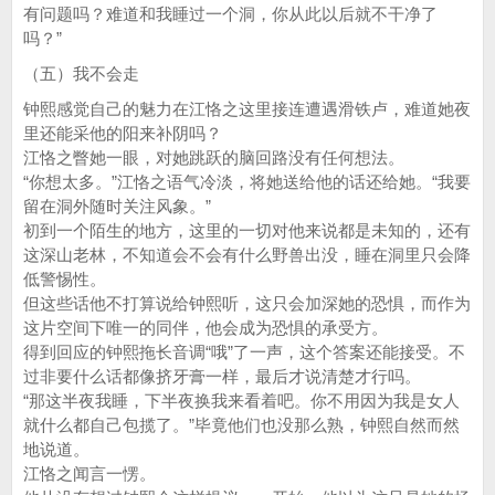
有问题吗？难道和我睡过一个洞，你从此以后就不干净了
吗？”
（五）我不会走
钟熙感觉自己的魅力在江恪之这里接连遭遇滑铁卢，难道她夜
里还能采他的阳来补阴吗？
江恪之瞥她一眼，对她跳跃的脑回路没有任何想法。
“你想太多。”江恪之语气冷淡，将她送给他的话还给她。“我要
留在洞外随时关注风象。”
初到一个陌生的地方，这里的一切对他来说都是未知的，还有
这深山老林，不知道会不会有什么野兽出没，睡在洞里只会降
低警惕性。
但这些话他不打算说给钟熙听，这只会加深她的恐惧，而作为
这片空间下唯一的同伴，他会成为恐惧的承受方。
得到回应的钟熙拖长音调“哦”了一声，这个答案还能接受。不
过非要什么话都像挤牙膏一样，最后才说清楚才行吗。
“那这半夜我睡，下半夜换我来看着吧。你不用因为我是女人
就什么都自己包揽了。”毕竟他们也没那么熟，钟熙自然而然
地说道。
江恪之闻言一愣。