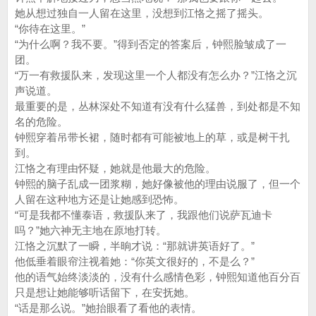
她从想过独自一人留在这里，没想到江恪之摇了摇头。
“你待在这里。”
“为什么啊？我不要。”得到否定的答案后，钟熙脸皱成了一
团。
“万一有救援队来，发现这里一个人都没有怎么办？”江恪之沉
声说道。
最重要的是，丛林深处不知道有没有什么猛兽，到处都是不知
名的危险。
钟熙穿着吊带长裙，随时都有可能被地上的草，或是树干扎
到。
江恪之有理由怀疑，她就是他最大的危险。
钟熙的脑子乱成一团浆糊，她好像被他的理由说服了，但一个
人留在这种地方还是让她感到恐怖。
“可是我都不懂泰语，救援队来了，我跟他们说萨瓦迪卡
吗？”她六神无主地在原地打转。
江恪之沉默了一瞬，半晌才说：“那就讲英语好了。”
他低垂着眼帘注视着她：“你英文很好的，不是么？”
他的语气始终淡淡的，没有什么感情色彩，钟熙知道他百分百
只是想让她能够听话留下，在安抚她。
“话是那么说。”她抬眼看了看他的表情。