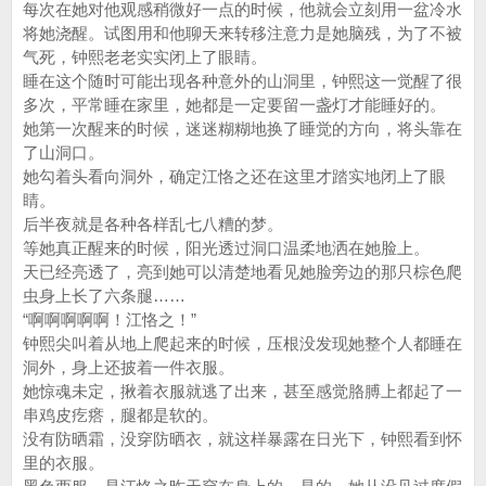
每次在她对他观感稍微好一点的时候，他就会立刻用一盆冷水
将她浇醒。试图用和他聊天来转移注意力是她脑残，为了不被
气死，钟熙老老实实闭上了眼睛。
睡在这个随时可能出现各种意外的山洞里，钟熙这一觉醒了很
多次，平常睡在家里，她都是一定要留一盏灯才能睡好的。
她第一次醒来的时候，迷迷糊糊地换了睡觉的方向，将头靠在
了山洞口。
她勾着头看向洞外，确定江恪之还在这里才踏实地闭上了眼
睛。
后半夜就是各种各样乱七八糟的梦。
等她真正醒来的时候，阳光透过洞口温柔地洒在她脸上。
天已经亮透了，亮到她可以清楚地看见她脸旁边的那只棕色爬
虫身上长了六条腿……
“啊啊啊啊啊！江恪之！”
钟熙尖叫着从地上爬起来的时候，压根没发现她整个人都睡在
洞外，身上还披着一件衣服。
她惊魂未定，揪着衣服就逃了出来，甚至感觉胳膊上都起了一
串鸡皮疙瘩，腿都是软的。
没有防晒霜，没穿防晒衣，就这样暴露在日光下，钟熙看到怀
里的衣服。