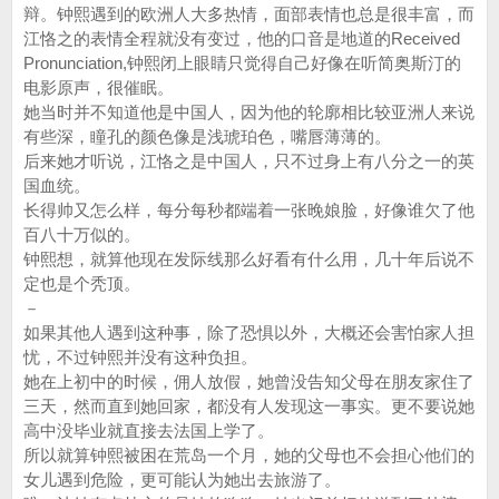
辩。钟熙遇到的欧洲人大多热情，面部表情也总是很丰富，而
江恪之的表情全程就没有变过，他的口音是地道的Received
Pronunciation,钟熙闭上眼睛只觉得自己好像在听简奥斯汀的
电影原声，很催眠。
她当时并不知道他是中国人，因为他的轮廓相比较亚洲人来说
有些深，瞳孔的颜色像是浅琥珀色，嘴唇薄薄的。
后来她才听说，江恪之是中国人，只不过身上有八分之一的英
国血统。
长得帅又怎么样，每分每秒都端着一张晚娘脸，好像谁欠了他
百八十万似的。
钟熙想，就算他现在发际线那么好看有什么用，几十年后说不
定也是个秃顶。
－
如果其他人遇到这种事，除了恐惧以外，大概还会害怕家人担
忧，不过钟熙并没有这种负担。
她在上初中的时候，佣人放假，她曾没告知父母在朋友家住了
三天，然而直到她回家，都没有人发现这一事实。更不要说她
高中没毕业就直接去法国上学了。
所以就算钟熙被困在荒岛一个月，她的父母也不会担心他们的
女儿遇到危险，更可能认为她出去旅游了。