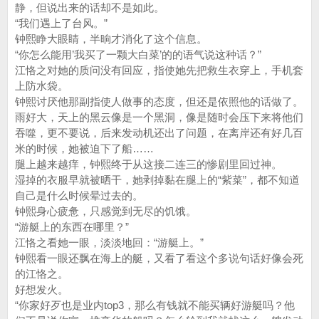
静，但说出来的话却不是如此。
“我们遇上了台风。”
钟熙睁大眼睛，半晌才消化了这个信息。
“你怎么能用’我买了一颗大白菜’的的语气说这种话？”
江恪之对她的质问没有回应，指使她先把救生衣穿上，手机套
上防水袋。
钟熙讨厌他那副指使人做事的态度，但还是依照他的话做了。
雨好大，天上的黑云像是一个黑洞，像是随时会压下来将他们
吞噬，更不要说，后来发动机还出了问题，在离岸还有好几百
米的时候，她被迫下了船……
腿上越来越痒，钟熙终于从这接二连三的惨剧里回过神。
湿掉的衣服早就被晒干，她剥掉黏在腿上的“紫菜”，都不知道
自己是什么时候晕过去的。
钟熙身心疲惫，只感觉到无尽的饥饿。
“游艇上的东西在哪里？”
江恪之看她一眼，淡淡地回：“游艇上。”
钟熙看一眼还飘在海上的艇，又看了看这个多说句话好像会死
的江恪之。
好想发火。
“你家好歹也是业内top3，那么有钱就不能买辆好游艇吗？他