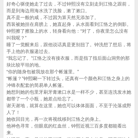
好奇心驱使她走了过去，不过钟熙没有立刻走到江恪之跟前，
而是到海边用海水洗了洗脸，漱了漱口。
真不是一般的咸，不过因为算天然无添加了。
西装被她挂在肩膀上，她直起身，从水面看到江恪之的倒影。
钟熙擦了擦脸上的水，转身看向他：“对了，你夜里怎么没有
叫我呢？”
睡了一觉醒来后，跟他说话真是更别扭了。钟洗想了想后，将
手上他的衣服递过去。
“我忘记了。”江恪之没有接衣服，而是指了指后面山洞旁的那
块比较平坦的地。
“你的随身包被我放在那个帐篷里。”
“帐篷？”钟熙唰一下转过头，还真有一个颜色和江恪之身上的
冲锋衣配套的简易单人帐篷。
她想到她的包里牙刷牙膏漱口水是一样不少，甚至连洗发水她
都带了一个小瓶，她差点给忘了。
谢天谢地，就算在这里，她也可以体体面面，不至于沦落成野
人了！
她收回目光，再一次将视线移到江恪之的身上。
他神色寻常，但眼底的红血丝，钟熙近视三百多度都能看出
来。