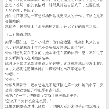
之吃了苍蝇一般的表情后，钟熙秉持着自损八千，也要伤敌一
万的心理，答应了。
她知道江家那边一直想和杨氏达成更深入的合作，江恪之是不
会拒绝的。
就这样，钟熙登上了那座悲剧之艇，开启了她的晦气之旅。
（二）懒得理她
如果钟熙知道，五个小时后，他们会遭遇一场突如其来的台
风，她就是减寿十年也不会头脑发热说出那个“好”。
钟熙回想到就在不久前，她本来还在客舱休养生息，不知过了
多久听到有人在叫她的名字。
此时还不知道危险逐渐逼近的钟熙，迷迷糊糊地从沙发上爬起
来，只感觉这游艇比她在重庆遇到的出租车还会飞。
“钟熙。”
“钟熙。”
钟熙头脑发昏，还在想这是不是江恪之第一次叫她的名字，突
然意识到这游艇开得似乎有点问题。
她“诶”了一声，连鞋都没穿就往驾驶舱那里走。
“怎么了？为什么会这么晃。”
江恪之的墨镜这时已经摘下，他的人看起来似乎还很沉着冷