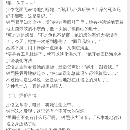
“喂！你干－－”
江恪之面无表情地打断她：“我以为台风后被冲上岸的死鱼死
虾不能吃，这是常识。”
钟熙哪里知道这些，质问被迫吞回肚子里，她有些遗憾地看着
地上圆鼓鼓的小东西，低下头摸了摸自己的肚子。
“可是这是螃蟹。”不是鱼也不是虾，她幻想的海鲜大餐没有
了，今天，她第一次感到悲伤了。“而且我饿了。”
她蹲下身，用手捧起一点海水，又倒进海里。
“要是有工具就好了，就可以淡化海水了。”她开始回忆海水有
那些淡化方法。
江恪之垂眸看着她的脑袋，最后低声说：“起来，跟着我。”
钟熙慢吞吞地站起身，“在cos霸道总裁吗？还‘跟着我’……”
不过她话是这样说，还是认命地跟在江恪之的身后了。
这种鬼地方，真是越黑越吓人。
（四）烂俗言情
江恪之拿着手电筒，将她往边上带。
钟熙这才发现，这里还有个不算大的岩洞。
“里面会不会有什么死尸啊。”钟熙小声问道，听从本能地往江
恪之身边贴了贴。