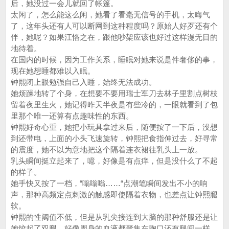
后，她没过一会儿就回了帐篷。
太闲了，怎么能这么闲，她看了看毫无信号的手机，太晦气
了，这年头还有人可以断网到这种程度吗？原始人好歹还有个
伴，她呢？如果江恪之在，跟他吵架应该也好过这样漫无目的
地待着。
在国内的时候，因为工作关系，睡眠对她来说是件奢侈的事，
现在她想睡都难以入眠。
钟熙闭上眼勉强自己入睡，始终无法成功。
她烦躁地转了个身，在想要不要用瑞士军刀去林子里割点树枝
留着夜里生火，她记得昨天半夜是有些冷的，一眼就看到了包
里那个唯一还算有点趣味性的东西。
钟熙好奇心重，她把小玩具拿过来后，随便按了一下后，没想
到还带电，上面的小头飞速旋转，钟熙把食指伸过去，好寻常
的震度，她不以为意地把这个隔着连衣裙往乳头上一放。
乳头瞬间挺立起来了，噫，好像是有点痒，但是没什么了不起
的样子。
她手快又按了一档，“嗡嗡嗡……“点潮笔瞬间发出不小的响
声，那种高频定点刺激的触感即使隔着衣物，也差点让钟熙腿
软。
钟熙的性阈值不低，但是从乳尖接连到大脑的那种舒服还是让
她绞起了双腿，好像周身的血液都聚集在胸口还有腿间一样。