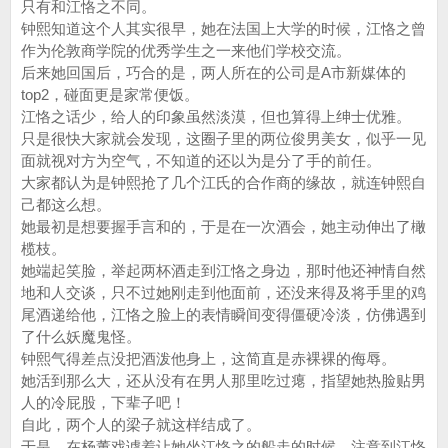
只有和江恪之不同。
钟熙知道这个人其实很早，她在法国上大学的时候，江恪之曾
作为伦敦商学院的优秀学生之一来他们学校交流。
后来她回国后，巧合的是，两人所在的公司是A市新媒体的
top2，碰面更是家常便饭。
江恪之话少，给人的印象虽然淡漠，但也算得上绅士优雅。
只是很快大家就会发现，这圈子里的两位俊男美女，似乎一见
面就视对方为空气，不知道的还以为是分了手的前任。
大家都认为是钟熙抢了几个江氏的合作商的缘故，就连钟熙自
己都这么想。
她最初是想要握手言和的，于是在一次酒会，她主动伸出了橄
榄枝。
她端起笑脸，举起两杯酒走到江恪之身边，那时他还神情自然
地和人交谈，只不过她刚走到他面前，还没来得及将手里的鸡
尾酒递给他，江恪之脸上的表情瞬间变得僵硬冷淡，仿佛遇到
了什么妖魔鬼怪。
钟熙气得差点没把酒泼他身上，这简直是赤裸裸的侮辱。
她活到那么大，还从没有在男人那里吃过瘪，指望她热脸贴男
人的冷屁股，下辈子吧！
自此，两个人的梁子就这样结成了。
于是，在杨董戏谑着让她坐江恪之的船走的时候，注意到江恪