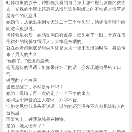
吐掉嘴里的沙子，钟熙低头看到自己身上那件橙到发蠢的救生
衣，光裸的小腿上还裹着从海里逃生时缠上的不知道是海草还
是海带的玩意儿。
她确信，从她出生到今天这二十三个年头里，她还没有哪个瞬
间这么狼狈过。
扒掉救生衣后，她感觉胸口有点疼，低头看了一眼，暴露在吊
带裙外的胸脯红得吓人，大概是被晒的。
就在她考虑到底是用尖叫还是大哭一场来发泄的时候，身后传
来了男人的声音。
“你醒了。”低沉而疲惫。
毫无起伏的语调，但如果仔细听的话，会发现他似乎松了口
气。
钟熙翻了个白眼。
当然是醒了，不然是诈尸吗？
她闭上眼睛，再一次确定了一个不争的事实。
她和这个声音的主人犯怵，八字不合。
江恪之见她低着头不说话，以为她还沉浸在不久前那场骇人的
台风里。
而事实上，钟熙单纯是在懊悔。
是的，她太懊悔了！