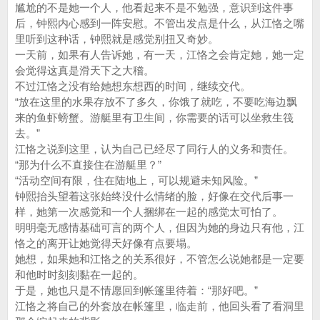
尴尬的不是她一个人，他看起来不是不勉强，意识到这件事
后，钟熙内心感到一阵安慰。不管出发点是什么，从江恪之嘴
里听到这种话，钟熙就是感觉别扭又奇妙。
一天前，如果有人告诉她，有一天，江恪之会肯定她，她一定
会觉得这真是滑天下之大稽。
不过江恪之没有给她想东想西的时间，继续交代。
“放在这里的水果存放不了多久，你饿了就吃，不要吃海边飘
来的鱼虾螃蟹。游艇里有卫生间，你需要的话可以坐救生筏
去。”
江恪之说到这里，认为自己已经尽了同行人的义务和责任。
“那为什么不直接住在游艇里？”
“活动空间有限，住在陆地上，可以规避未知风险。”
钟熙抬头望着这张始终没什么情绪的脸，好像在交代后事一
样，她第一次感觉和一个人捆绑在一起的感觉太可怕了。
明明毫无感情基础可言的两个人，但因为她的身边只有他，江
恪之的离开让她觉得天好像有点要塌。
她想，如果她和江恪之的关系很好，不管怎么说她都是一定要
和他时时刻刻黏在一起的。
于是，她也只是不情愿回到帐篷里待着：“那好吧。”
江恪之将自己的外套放在帐篷里，临走前，他回头看了看洞里